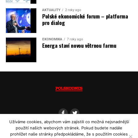
Jaromír Piskoř
AKTUALITY
2 roky ago
Polské ekonomické forum – platforma
(psáno pro info.cz)
pro dialog
EKONOMIKA
7 roky ago
Energa staví novou větrnou farmu
Užíváme cookies, abychom vám zajistili co možná nejsnadnější
použití našich webových stránek. Pokud budete nadále
prohlížet naše stránky předpokládáme, že s použitím cookies