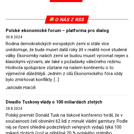
Evropské komise uložil SDEU v září 2021 Polsku denní
pokutu ve výši 500 tisíc eur.
O NÁS Z RSS
Tento trest byl účtován téměř půl roku, až do února
Polské ekonomické forum – platforma pro dialog
2022, než byl tento případ z důvodu uzavření dohody
30.8.2024
Polska s Českou republikou o odstranění příčin sporu o
Rodina demokratických evropských zemí si stále více
důl Turów vymazán z rejstříku tribunálu. Celkem si
uvědomuje, že bude muset další roky žít v realitě nové studené
Polsko nechalo z přiznaných evropských fondů odečíst
války. Ekonomiky našich zemí se budou muset vyrovnat nejen s
asi 70 milionů eur na pokutách a 45 milionů eur
klasickými výzvami, ale také s požadavky válečného režimu.
Hodnota spolupráce zůstane na našem kontinentu o to
zaplatilo jako odškodnění České republice – ale jak důl,
výjimečně důležitější. Jedním z cílů Ekonomického fóra vždy
tak elektrárna nadále fungovaly. Už tehdy zástupci
bylo zmírňovat konflikty. […]
tehdejší opozice a dnes vládnoucí koalice, jako
JAROMÍR PISKOŘ
místopředseda Občanské platformy (PO) Rafał
Trzaskowski nebo lídr Hnutí Polsko 2050 Szymon
Divadlo Tuskovy vlády o 100 miliardách zlotých
Hołownia, přímo řekli, že by se polská vláda měla
28.8.2024
tomuto rozhodnutí podřídit.
Polský premiér Donald Tusk na tiskové konferenci tvrdil, že v
současnosti čelí obvinění 62 lidí z minulé vládní garnitury. Podle
Rozhodnutí polského ministra spravedlnosti jistě potěší
něj se řízení ohledně podezřelých veřejných výdajů týká 100
německé, české a polské ekology, ale i těžaře. Je těžké si
miliard zlotých (což je přibližně 20 % polského státního