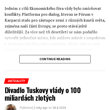
Jedním z cílů Ekonomického fóra vždy bylo zmírňovat
konflikty. Platforma pro dialog, kterou se Fórum v
Karpaczi stalo pro zástupce zemí z různých koutů světa,
zejména naší části Evropy, se proto stává ještě
důležitější. Za více než tři desetiletí se nám podařilo
vytvořit jedinečné místo, kde můžete mluvit s respektem
k druhému člověku a jeho názorům. Místo, kde se rodí
moderní nápady a nekonvenční, inovativní řešení.
CONTINUE READING
Polsko musí mít instituce, jejichž horizont činnosti je
delší než období, ve kterém byl u moci konkrétní
politický tým. Pouze to vám dává šanci skutečně řešit
problémy. Hosty Fóra jsou prezidenti, předsedové vlád,
AKTUALITY
ministři, politici a představitelé samosprávy, prezidenti
Divadlo Tuskovy vlády o 100
korporací, lidé z kultury, renomovaní vědci, novináři a
miliardách zlotých
zástupci nevládních organizací.
Důkladná analýza trendů prováděná odborníky z
Published
2 roky ago
on
28.8.2024