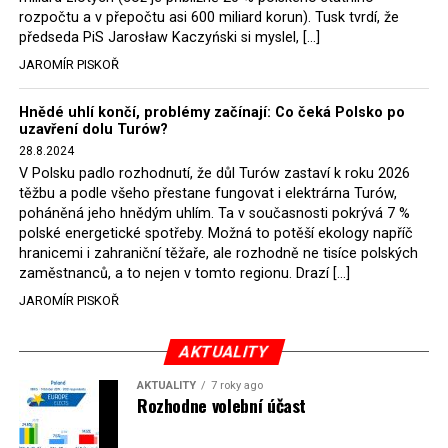
rozpočtu a v přepočtu asi 600 miliard korun). Tusk tvrdí, že
představit, že by o takové věci rozhodoval sám ministr
předseda PiS Jarosław Kaczyński si myslel, […]
Bodnar. Musel získat politický souhlas vládnoucí koalice.
JAROMÍR PISKOŘ
Stále jsou totiž platné argumenty Morawieckého vlády,
že důl i elektrárna jsou – kromě zabezpečování cca 7 %
Hnědé uhlí končí, problémy začínají: Co čeká Polsko po
polského energetického mixu – klíčovými podniky, spolu
uzavření dolu Turów?
se svými dceřinými společnostmi zaměstnávají cca pět
28.8.2024
tisíc lidí. Navíc s činností dolu a elektrárny nepřímo
V Polsku padlo rozhodnutí, že důl Turów zastaví k roku 2026
souvisí dalších několik desítek tisíc pracovních míst v
těžbu a podle všeho přestane fungovat i elektrárna Turów,
regionu. Zelená politika ale opět zvítězila.
poháněná jeho hnědým uhlím. Ta v současnosti pokrývá 7 %
polské energetické spotřeby. Možná to potěší ekology napříč
hranicemi i zahraniční těžaře, ale rozhodně ne tisíce polských
Rozhodnutí polského ministra spravedlnosti jistě potěší
zaměstnanců, a to nejen v tomto regionu. Drazí […]
německé, české a polské ekology, kteří žalobu u
JAROMÍR PISKOŘ
správního soudu podali, ale také německé a české
hnědouhelné těžaře, kteří do polské elektrárny budou
možná vozit své hnědé uhlí. ČEZ bude také spokojen –
AKTUALITY
škrtnutím 7 % elektřiny znamená totiž pro Polsko zcela
AKTUALITY
7 roky ago
neplánované a nečekané skokové zvýšení závislosti na
Rozhodne volební účast
dovozu elektřiny už od roku 2027.