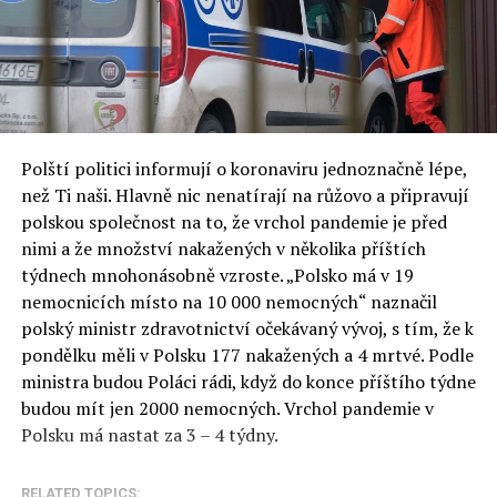
Polští politici informují o koronaviru jednoznačně lépe,
než Ti naši. Hlavně nic nenatírají na růžovo a připravují
polskou společnost na to, že vrchol pandemie je před
nimi a že množství nakažených v několika příštích
týdnech mnohonásobně vzroste. „Polsko má v 19
nemocnicích místo na 10 000 nemocných“ naznačil
polský ministr zdravotnictví očekávaný vývoj, s tím, že k
pondělku měli v Polsku 177 nakažených a 4 mrtvé. Podle
ministra budou Poláci rádi, když do konce příštího týdne
budou mít jen 2000 nemocných. Vrchol pandemie v
Polsku má nastat za 3 – 4 týdny.
RELATED TOPICS: