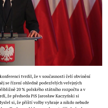
 inteligence v mnoha oblastech života umožní
pnost ve vztahu ke globálním ekonomikám a
 zemí.
onferenci tvrdil, že v současnosti čelí obvinění
 něj se řízení ohledně podezřelých veřejných
přibližně 20 % polského státního rozpočtu a v
rdí, že předseda PiS Jarosław Kaczyński si
yslel si, že příští volby vyhraje a nikdo nebude