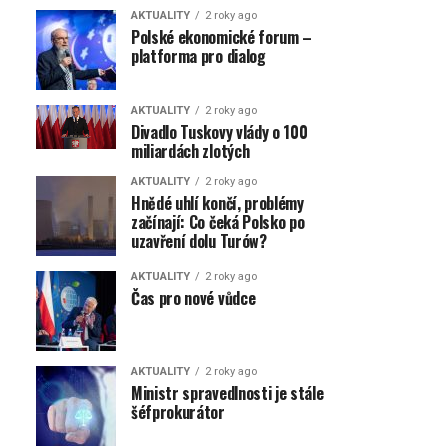
AKTUALITY
2 roky ago
Polské ekonomické forum –
platforma pro dialog
AKTUALITY
2 roky ago
Divadlo Tuskovy vlády o 100
miliardách zlotých
AKTUALITY
2 roky ago
Hnědé uhlí končí, problémy
začínají: Co čeká Polsko po
uzavření dolu Turów?
AKTUALITY
2 roky ago
Čas pro nové vůdce
AKTUALITY
2 roky ago
Ministr spravedlnosti je stále
šéfprokurátor