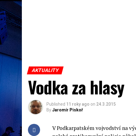
AKTUALITY
Vodka za hlasy
Published
11 roky ago
on
24.3.2015
By
Jaromír Piskoř
V Podkarpatském vojvodství na výc