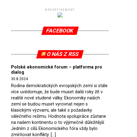
ADVERTISEMENT
FACEBOOK
O NÁS Z RSS
Polské ekonomické forum – platforma pro
dialog
30.8.2024
Rodina demokratických evropských zemí si stále
více uvědomuje, že bude muset další roky žít v
realitě nové studené války. Ekonomiky našich
zemí se budou muset vyrovnat nejen s
klasickými výzvami, ale také s požadavky
válečného režimu. Hodnota spolupráce zůstane
na našem kontinentu o to výjimečně důležitější.
Jedním z cílů Ekonomického fóra vždy bylo
zmírňovat konflikty. […]