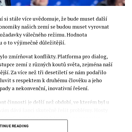
si stále více uvědomuje, že bude muset další
 Ekonomiky našich zemí se budou muset vyrovnat
 požadavky válečného režimu. Hodnota
 o to výjimečně důležitější.
lo zmírňovat konflikty. Platforma pro dialog,
stupce zemí z různých koutů světa, zejména naší
ější. Za více než tři desetiletí se nám podařilo
luvit s respektem k druhému člověku a jeho
pady a nekonvenční, inovativní řešení.
nt činnosti je delší než období, ve kterém byl u
 vám dává šanci skutečně řešit problémy. Hosty
inistři, politici a představitelé samosprávy,
nomovaní vědci, novináři a zástupci nevládních
TINUE READING