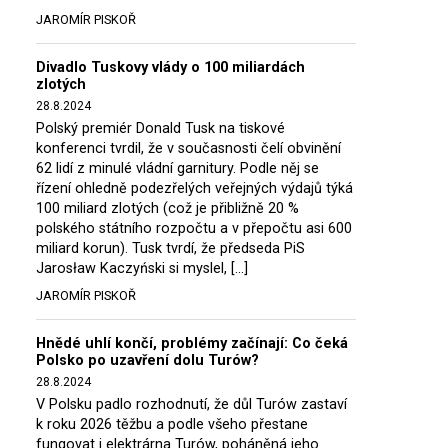
JAROMÍR PISKOŘ
Divadlo Tuskovy vlády o 100 miliardách
zlotých
28.8.2024
Polský premiér Donald Tusk na tiskové
konferenci tvrdil, že v současnosti čelí obvinění
62 lidí z minulé vládní garnitury. Podle něj se
řízení ohledně podezřelých veřejných výdajů týká
100 miliard zlotých (což je přibližně 20 %
polského státního rozpočtu a v přepočtu asi 600
miliard korun). Tusk tvrdí, že předseda PiS
Jarosław Kaczyński si myslel, […]
JAROMÍR PISKOŘ
Hnědé uhlí končí, problémy začínají: Co čeká
Polsko po uzavření dolu Turów?
28.8.2024
V Polsku padlo rozhodnutí, že důl Turów zastaví
k roku 2026 těžbu a podle všeho přestane
fungovat i elektrárna Turów, poháněná jeho