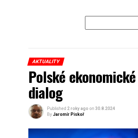
AKTUALITY
Polské ekonomické 
dialog
Published
2 roky ago
on
30.8.2024
By
Jaromír Piskoř