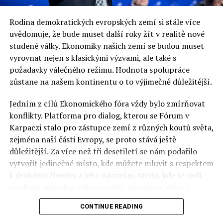
Rodina demokratických evropských zemí si stále více
uvědomuje, že bude muset další roky žít v realitě nové
studené války. Ekonomiky našich zemí se budou muset
vyrovnat nejen s klasickými výzvami, ale také s
požadavky válečného režimu. Hodnota spolupráce
zůstane na našem kontinentu o to výjimečně důležitější.
Jedním z cílů Ekonomického fóra vždy bylo zmírňovat
konflikty. Platforma pro dialog, kterou se Fórum v
Karpaczi stalo pro zástupce zemí z různých koutů světa,
zejména naší části Evropy, se proto stává ještě
důležitější. Za více než tři desetiletí se nám podařilo
vytvořit jedinečné místo, kde můžete mluvit s respektem
k druhému člověku a jeho názorům. Místo, kde se rodí
moderní nápady a nekonvenční, inovativní řešení.
CONTINUE READING
Polsko musí mít instituce, jejichž horizont činnosti je
delší než období, ve kterém byl u moci konkrétní