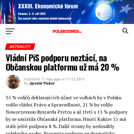
AKTUALITY
Vládní PiS podporu neztácí, na
Občanskou platformu už má 20 %
Published
11 roky ago
on
11.12.2015
By
Jaromír Piskoř
35 % voličů deklarujících účast ve volbách by v Polsku
volilo vládní Právo a Spravedlnost, 21 % by volilo
Nowoczesnou Ryszarda Pretru a až třetí s 15 % podpory
by se umístila Občanská platforma. Hnutí Kukize 15 má
stále ještě podporu 8 %. Další strany by nedosáhly
volebního prahu. Procenta podpory se dramaticky