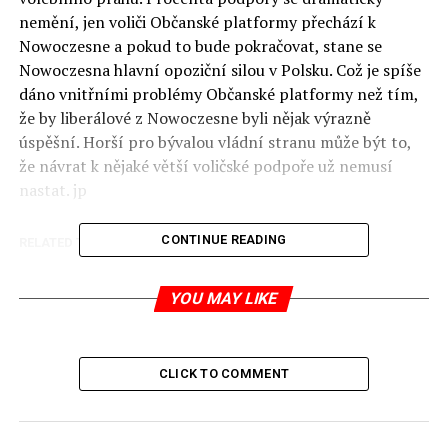
nemění, jen voliči Občanské platformy přechází k
Nowoczesne a pokud to bude pokračovat, stane se
Nowoczesna hlavní opoziční silou v Polsku. Což je spíše
dáno vnitřními problémy Občanské platformy než tím,
že by liberálové z Nowoczesne byli nějak výrazně
úspěšní. Horší pro bývalou vládní stranu může být to,
že návrat k nějaké větší voličské podpoře už nemusí
nastat. jp
CONTINUE READING
RELATED TOPICS:
UP NEXT
Witold Pilecki přežil Osvětim, zabili jej komunisté
YOU MAY LIKE
DON'T MISS
První personální změna bez křiku levice
CLICK TO COMMENT
Jaromír Piskoř