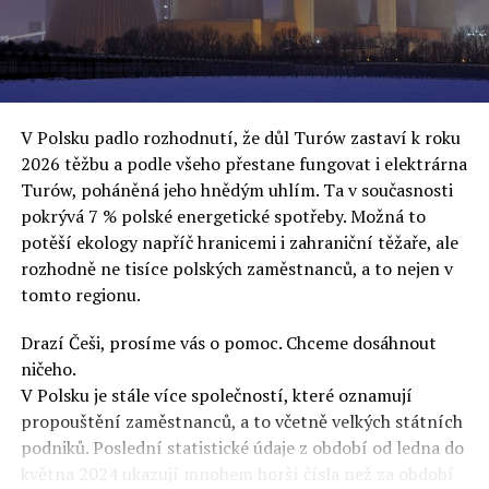
oslovuje své voliče, bublinu šílenců, kteří mu všechno
uvěří a nebudou se ptát na podrobnosti,“ řekl Rafał
Ziemkiewicz, redaktor týdeníku Do Rzeczy a ironicky
dodal: „Když se nynějšímu vedení státního hřebčince
podařilo prodat na aukci 10 plemenných koní za 600
V Polsku padlo rozhodnutí, že důl Turów zastaví k roku
000 euro, bylo to provládními médii oslavované jako
2026 těžbu a podle všeho přestane fungovat i elektrárna
velký úspěch. Za vlády PiS se 14 koní prodalo za 2,5
Turów, poháněná jeho hnědým uhlím. Ta v současnosti
milionu euro, což bylo stejnou mediální partou
pokrývá 7 % polské energetické spotřeby. Možná to
komentováno jako konec polského chovu koní. Ve vidění
potěší ekology napříč hranicemi i zahraniční těžaře, ale
kontrolorů činnosti PiS ale určitě šlo při prodeji koní o
rozhodně ne tisíce polských zaměstnanců, a to nejen v
praní peněz či jinou nelegální činnost.“
tomto regionu.
Tuskova čísla jsou ale ujetá i jinde, pokračoval
Ziemkiewicz. „Ve vládní aféře PiS kolem vydávání víz
Drazí Češi, prosíme vás o pomoc. Chceme dosáhnout
Tusk tvrdil, že za vlády dnešní opozice se nelegálně
ničeho.
prodalo 600 000 víz do Polska. Byla na to dokonce
V Polsku je stále více společností, které oznamují
vytvořena parlamentní vyšetřovací komise, která přišla
propouštění zaměstnanců, a to včetně velkých státních
ale pouze na to, že 220 víz do Polska bylo
podniků. Poslední statistické údaje z období od ledna do
prostřednictvím úplatků uspíšeno, tedy že víza byla
května 2024 ukazují mnohem horší čísla než za období