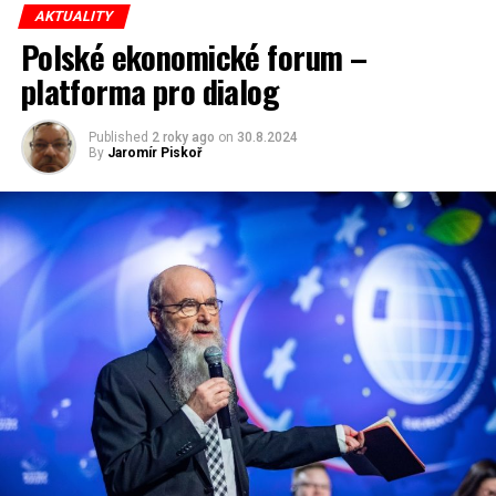
AKTUALITY
redaktor a editor polskodnes.cz
Polské ekonomické forum –
platforma pro dialog
Published
2 roky ago
on
30.8.2024
By
Jaromír Piskoř