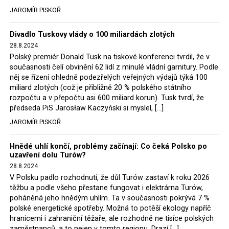
tehdejší opozice a dnes vládnoucí koalice, jako
JAROMÍR PISKOŘ
místopředseda Občanské platformy (PO) Rafał
Trzaskowski nebo lídr Hnutí Polsko 2050 Szymon
Divadlo Tuskovy vlády o 100 miliardách zlotých
Hołownia, přímo řekli, že by se polská vláda měla
28.8.2024
tomuto rozhodnutí podřídit.
Polský premiér Donald Tusk na tiskové konferenci tvrdil, že v
současnosti čelí obvinění 62 lidí z minulé vládní garnitury. Podle
Rozhodnutí polského ministra spravedlnosti jistě potěší
něj se řízení ohledně podezřelých veřejných výdajů týká 100
německé, české a polské ekology, ale i těžaře. Je těžké si
miliard zlotých (což je přibližně 20 % polského státního
rozpočtu a v přepočtu asi 600 miliard korun). Tusk tvrdí, že
představit, že by o takové věci rozhodoval sám ministr
předseda PiS Jarosław Kaczyński si myslel, […]
Bodnar. Musel získat politický souhlas vládnoucí koalice.
JAROMÍR PISKOŘ
Stále jsou totiž platné argumenty Morawieckého vlády,
že důl i elektrárna jsou – kromě zabezpečování cca 7 %
Hnědé uhlí končí, problémy začínají: Co čeká Polsko po
polského energetického mixu – klíčovými podniky, spolu
uzavření dolu Turów?
se svými dceřinými společnostmi zaměstnávají cca pět
28.8.2024
tisíc lidí. Navíc s činností dolu a elektrárny nepřímo
V Polsku padlo rozhodnutí, že důl Turów zastaví k roku 2026
souvisí dalších několik desítek tisíc pracovních míst v
těžbu a podle všeho přestane fungovat i elektrárna Turów,
regionu. Zelená politika ale opět zvítězila.
poháněná jeho hnědým uhlím. Ta v současnosti pokrývá 7 %
polské energetické spotřeby. Možná to potěší ekology napříč
hranicemi i zahraniční těžaře, ale rozhodně ne tisíce polských
Rozhodnutí polského ministra spravedlnosti jistě potěší
zaměstnanců, a to nejen v tomto regionu. Drazí […]