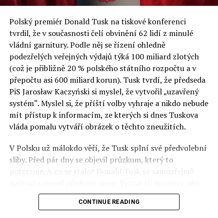
a východní Evropě.
Polský premiér Donald Tusk na tiskové konferenci
Otázky spojené s vývojem umělé inteligence budou na
tvrdil, že v současnosti čelí obvinění 62 lidí z minulé
fóru AI zvláště diskutovanou oblastí. Fórum AI bude
vládní garnitury. Podle něj se řízení ohledně
zahrnovat vyhrazenou tematickou trať skládající se z
podezřelých veřejných výdajů týká 100 miliard zlotých
panelů, prezentací, workshopů a speciálních akcí.
(což je přibližně 20 % polského státního rozpočtu a v
Budou diskutovány klíčové otázky vlivu umělé
přepočtu asi 600 miliard korun). Tusk tvrdí, že předseda
inteligence ve společnosti, ale i v sektoru veřejných a
PiS Jarosław Kaczyński si myslel, že vytvořil „uzavřený
komerčních služeb. Budou se diskutovat problémy a
systém“. Myslel si, že příští volby vyhraje a nikdo nebude
výzvy, kterým bude muset trh čelit tváří v tvář zásadním
mít přístup k informacím, ze kterých si dnes Tuskova
technologickým změnám. Účastníci fóra také zváží, do
vláda pomalu vytváří obrázek o těchto zneužitích.
jaké míry investice do vědeckého výzkumu a moderních
V Polsku už málokdo věří, že Tusk splní své předvolební
technologií umělé inteligence v mnoha oblastech života
sliby. Před pár dny se objevil průzkum, který to
umožní Evropské unii obnovit konkurenceschopnost ve
potvrzuje. A co se stalo? Donald Tusk se samozřejmě
vztahu ke globálním ekonomikám a nutnosti zajistit
naštval a musel předvést show. Vyzval tři ministry, aby
bezpečnost evropských zemí.
před kamerami podepsali dohodu o stíhání členů PiS, a
CONTINUE READING
ti poslušně ono divadlo předvedli. Andrzej Domański
(finance), Tomasz Siemoniak (vnitro) a Adam Bodnar