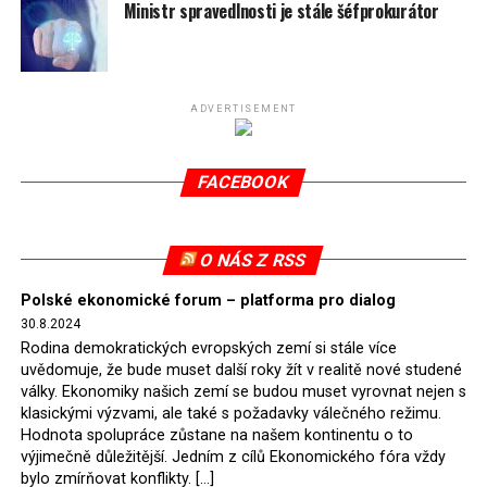
spotřeby.
Ministr spravedlnosti je stále šéfprokurátor
Připomeňme, že ukončení těžby hnědého uhlí pro
elektrárnu Turów nařídil Soudní dvůr Evropské unie
(SDEU) v souvislosti se stížnostmi českých samospráv
ADVERTISEMENT
verdiktem španělské soudkyně Rosario Silva de Lapureta
v květnu 2021. Vláda premiéra Morawieckého však
FACEBOOK
tomuto rozhodnutí nevyhověla, proto na žádost
Evropské komise uložil SDEU v září 2021 Polsku denní
pokutu ve výši 500 tisíc eur.
O NÁS Z RSS
Tento trest byl účtován téměř půl roku, až do února
Polské ekonomické forum – platforma pro dialog
2022, než byl tento případ z důvodu uzavření dohody
30.8.2024
Polska s Českou republikou o odstranění příčin sporu o
Rodina demokratických evropských zemí si stále více
důl Turów vymazán z rejstříku tribunálu. Celkem si
uvědomuje, že bude muset další roky žít v realitě nové studené
Polsko nechalo z přiznaných evropských fondů odečíst
války. Ekonomiky našich zemí se budou muset vyrovnat nejen s
asi 70 milionů eur na pokutách a 45 milionů eur
klasickými výzvami, ale také s požadavky válečného režimu.
Hodnota spolupráce zůstane na našem kontinentu o to
zaplatilo jako odškodnění České republice – ale jak důl,
výjimečně důležitější. Jedním z cílů Ekonomického fóra vždy
tak elektrárna nadále fungovaly. Už tehdy zástupci
bylo zmírňovat konflikty. […]