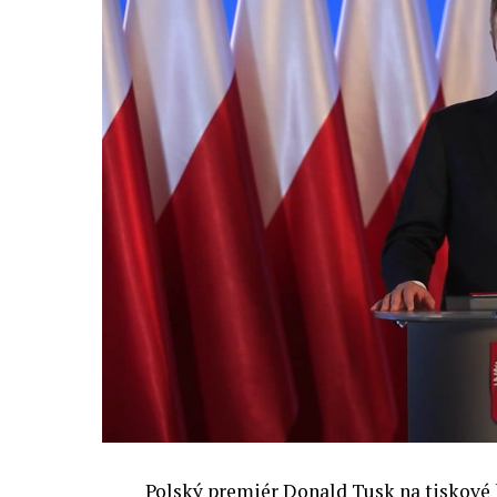
oblastí. Fórum AI bude zahrnovat vyhraz
prezentací, workshopů a speciálních ak
inteligence ve společnosti, ale i v sekt
diskutovat problémy a výzvy, kterým bud
technologickým změnám. Účastníci fóra 
výzkumu a moderních technologií umělé
Evropské unii obnovit konkurencescho
nutnosti zajistit bezpečnost evropských
Polský premiér Donald Tusk na tiskové k