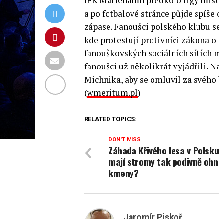
IFK Mariehamn předkolo ligy mistrů
a po fotbalové stránce půjde spíše 
zápase. Fanoušci polského klubu se
kde protestují protivníci zákona o
fanouškovských sociálních sítích 
fanoušci už několikrát vyjádřili.
Michnika, aby se omluvil za svého
(
wmeritum.pl
)
RELATED TOPICS:
DON'T MISS
Záhada Křivého lesa v Polsku
mají stromy tak podivně ohn
kmeny?
Jaromír Piskoř