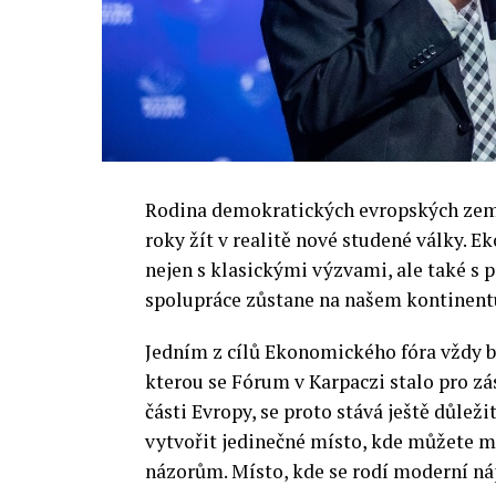
Rodina demokratických evropských zemí 
roky žít v realitě nové studené války.
nejen s klasickými výzvami, ale také s
spolupráce zůstane na našem kontinentu
Jedním z cílů Ekonomického fóra vždy by
kterou se Fórum v Karpaczi stalo pro zá
části Evropy, se proto stává ještě důležit
vytvořit jedinečné místo, kde můžete m
názorům. Místo, kde se rodí moderní ná