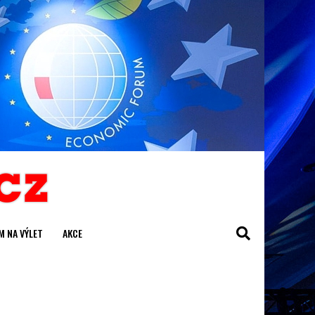
M NA VÝLET
AKCE