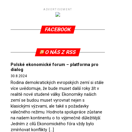
ADVERTISEMENT
FACEBOOK
O NÁS Z RSS
Polské ekonomické forum – platforma pro
dialog
30.8.2024
Rodina demokratických evropských zemí si stále
více uvědomuje, že bude muset další roky žít v
realitě nové studené války. Ekonomiky našich
zemí se budou muset vyrovnat nejen s
klasickými výzvami, ale také s požadavky
válečného režimu. Hodnota spolupráce zůstane
na našem kontinentu o to výjimečně důležitější.
Jedním z cílů Ekonomického fóra vždy bylo
zmírňovat konflikty. […]