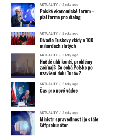
AKTUALITY
2 roky ago
Polské ekonomické forum –
platforma pro dialog
AKTUALITY
2 roky ago
Divadlo Tuskovy vlády o 100
miliardách zlotých
AKTUALITY
2 roky ago
Hnědé uhlí končí, problémy
začínají: Co čeká Polsko po
uzavření dolu Turów?
AKTUALITY
2 roky ago
Čas pro nové vůdce
AKTUALITY
2 roky ago
Ministr spravedlnosti je stále
šéfprokurátor