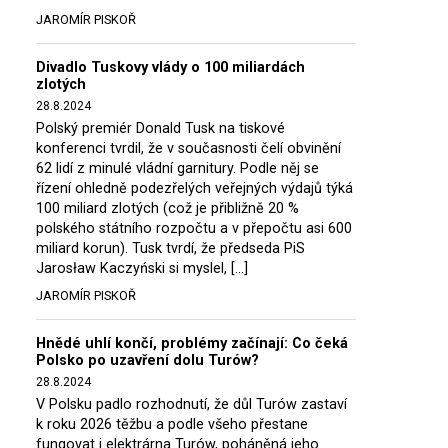
JAROMÍR PISKOŘ
Divadlo Tuskovy vlády o 100 miliardách
zlotých
28.8.2024
Polský premiér Donald Tusk na tiskové
konferenci tvrdil, že v současnosti čelí obvinění
62 lidí z minulé vládní garnitury. Podle něj se
řízení ohledně podezřelých veřejných výdajů týká
100 miliard zlotých (což je přibližně 20 %
polského státního rozpočtu a v přepočtu asi 600
miliard korun). Tusk tvrdí, že předseda PiS
Jarosław Kaczyński si myslel, […]
JAROMÍR PISKOŘ
Hnědé uhlí končí, problémy začínají: Co čeká
Polsko po uzavření dolu Turów?
28.8.2024
V Polsku padlo rozhodnutí, že důl Turów zastaví
k roku 2026 těžbu a podle všeho přestane
fungovat i elektrárna Turów, poháněná jeho