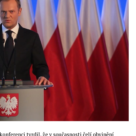
enou tematickou trať skládající se z panelů,
cí. Budou diskutovány klíčové otázky vlivu umělé
oru veřejných a komerčních služeb. Budou se
e muset trh čelit tváří v tvář zásadním
také zváží, do jaké míry investice do vědeckého
 inteligence v mnoha oblastech života umožní
pnost ve vztahu ke globálním ekonomikám a
 zemí.
onferenci tvrdil, že v současnosti čelí obvinění