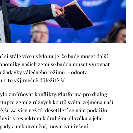
si stále více uvědomuje, že bude muset další
 Ekonomiky našich zemí se budou muset vyrovnat
 požadavky válečného režimu. Hodnota
 o to výjimečně důležitější.
lo zmírňovat konflikty. Platforma pro dialog,
stupce zemí z různých koutů světa, zejména naší
ější. Za více než tři desetiletí se nám podařilo
luvit s respektem k druhému člověku a jeho
pady a nekonvenční, inovativní řešení.