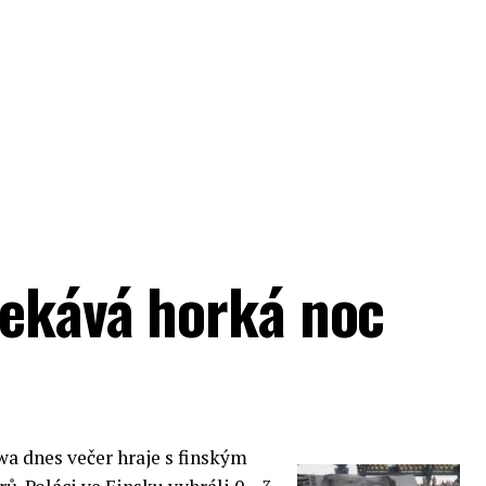
čekává horká noc
wa dnes večer hraje s finským