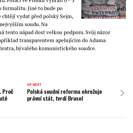
. Poláci ve Finsku vyhráli 0 – 3
o formalitu. Jiné to bude po
 chtějí vydat před polský Sejm,
 nejvyšším soudu.
Na
má tento nápad dost velkou podporu. Svůj názor
 Například transparentem apelujícím do Adama
 bratra, bývalého komunistického soudce.
UP NEXT
. Proč
Polská soudní reforma ohrožuje
uté
právní stát, tvrdí Brusel