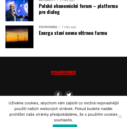
AKTUALITY
2 roky ago
Polské ekonomické forum – platforma
pro dialog
EKONOMIKA
7 roky ago
Energa staví novou větrnou farmu
Užíváme cookies, abychom vám zajistili co možná nejsnadnější
použití našich webových stránek. Pokud budete nadále
prohlížet naše stránky předpokládáme, že s použitím cookies
souhlasíte.
Copyright © 2013 - 2022
Polskodnes.cz
| ISSN 1805-8582 | Powered by