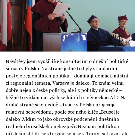
Návštěvy jsem využil i ke konsultacím o dnešní politické
situaci v Polsku. Na straně jedné to byly standardní
postoje regionálních politiků – dominují domácí, místní
či regionální témata, Varšava je daleko. To znám velmi
dobře nejen z české politiky, ale i z politiky německé –
běžně to vídám na svých setkáních s německou AfD. Na
druhé straně se ohledně situace v Polsku projevuje
relativní sebevědomí, podle stejného klíče „Brusel je
daleko“.Vidím to jako obrovské podcenění dnešního
reálného bruselského nebezpečí. Neznám politickou
příslušnost lidí, se kterými jsem se v Toruni setkával, ale