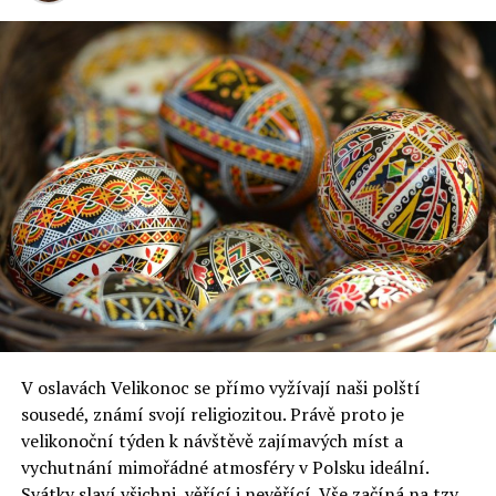
V oslavách Velikonoc se přímo vyžívají naši polští
sousedé, známí svojí religiozitou. Právě proto je
velikonoční týden k návštěvě zajímavých míst a
vychutnání mimořádné atmosféry v Polsku ideální.
Svátky slaví všichni, věřící i nevěřící. Vše začíná na tzv.