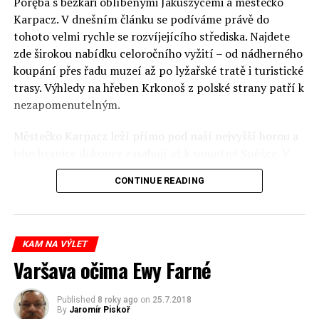
Poręba s běžkaři oblíbenými Jakuszycemi a městečko
Karpacz. V dnešním článku se podíváme právě do
tohoto velmi rychle se rozvíjejícího střediska. Najdete
zde širokou nabídku celoročního vyžití – od nádherného
koupání přes řadu muzeí až po lyžařské tratě i turistické
trasy. Výhledy na hřeben Krkonoš z polské strany patří k
nezapomenutelným.
Městečko Karpacz leží přímo pod naší nejvyšší horou a
jeho hranice dokonce zasahují až k samotné Sněžce. V
současnosti zde žije asi 5 000 obyvatel, ale díky turistům
CONTINUE READING
si zde připadáte jako ve velkém živoucím městě. Však
také Karpacz během roku navštíví až 200 000 turistů.
Může se to zdát až příliš a opravdu během
prázdninových víkendů může být příjezd a parkování
KAM NA VÝLET
poněkud komplikovanější, ale jakmile již v Karpaczi
Varšava očima Ewy Farné
jednou jste, věřte, že se turisté rozptýlí.
Published
8 roky ago
on
25.7.2018
Historie Karpacze (stejně jako sousední Szklarske
By
Jaromír Piskoř