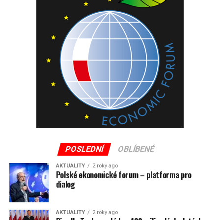
kde je odbočka do části města Skalné (zde je jeden z
bazénových komplexů Sandra Spa . viz níže). Kousíček za
kruhovým objezdem najdeme odbočku do centra na nově
vybudovanou pěší zónu. Projedeme tunelem (ten vede
pod sjezdovkou Kolorowa) a stoupáme k další čerpací
stanici. Zde je odbočka k několika sjezdovkám. Silnice
stoupá dále k obrovskému hotelu Golębiewski (s velkým
aquaparkem) a pokračuje až právě ke kostelíku Wang do
Horního Karpacze (Karpacz Gorny). Zde na konečné
autobusu se nacházejí běžecké tratě.
Autor: Jiří Hloušek celý text na
sdetmipoevrope.cz
POSLEDNÍ
OBLÍBENÉ
AKTUALITY
2 roky ago
Polské ekonomické forum – platforma pro
dialog
AKTUALITY
2 roky ago