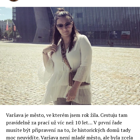
Poręby) je spojena s Valony, kteří sem přišli z oblasti
dnešní Belgie již ve 12.století. Toto území se jim velmi
zalíbilo, protože se jednalo o oblast velmi bohatou na
drahé kovy. Valoni v této oblasti našli zlato, drahokamy a
hlavně pyrit, z nějž vyráběli již v této době kyselinu
sírovou. Centrem valonské kultury byla Szklarska
Poręba, ale osídlili i Karpacz a okolní vísky.
Dějiny Karpacze jsou dále spojeny s evangelíky, kteří zde
nalezli útočiště během třicetileté války. V roce 1681
došlo ke stavbě kostelíka sv.Vavřince na Sněžce a od té
doby se stal Karpacz centrem poutníků ze všech
světových stran. V roce 1772 byla založena evangelická
škola a v roce 1844 sem byl přenesen starý dřevěný
kostelík z norského městečka Vang, ten je nyní jednou z
největších atrakcí města.
Varšava je město, ve kterém jsem rok žila. Cestuju tam
pravidelně za prací už víc než 10 let… V první řade
V druhé polovině 19.století nastal v Evropě velký rozvoj
musíte být připravení na to, že historických domů tady
turistiky. Samozřejmě ani Karpacz jako malebné
moc neuvidíte. Varšava není mladé město, ale byla zcela