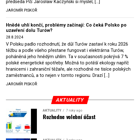
předseda PiS Jarosław Kaczyński si myslel, […]
JAROMÍR PISKOŘ
Hnědé uhlí končí, problémy začínají: Co čeká Polsko po
uzavření dolu Turów?
28.8.2024
V Polsku padlo rozhodnutí, že důl Turów zastaví k roku 2026
těžbu a podle všeho přestane fungovat i elektrárna Turów,
poháněná jeho hnědým uhlím. Ta v současnosti pokrývá 7 %
polské energetické spotřeby. Možná to potěší ekology napříč
hranicemi i zahraniční těžaře, ale rozhodně ne tisíce polských
zaměstnanců, a to nejen v tomto regionu. Drazí […]
JAROMÍR PISKOŘ
AKTUALITY
AKTUALITY
7 roky ago
Rozhodne volební účast