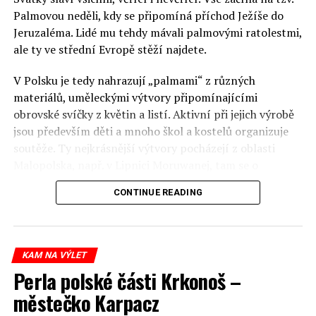
Palmovou neděli, kdy se připomíná příchod Ježíše do
Jeruzaléma. Lidé mu tehdy mávali palmovými ratolestmi,
ale ty ve střední Evropě stěží najdete.
V Polsku je tedy nahrazují „palmami“ z různých
materiálů, uměleckými výtvory připomínajícími
obrovské svíčky z květin a listí. Aktivní při jejich výrobě
jsou především děti a mnoho škol a kostelů organizuje
soutěže. Ty nejkrásnější výtvory pocházejí z oblasti
Malopolska, např. v Lipnici Moruwanej, tam se o
nejkrásnější palmu soutěží už 60 let. Procesí vycházející
CONTINUE READING
z kostelíků své palmy představují obyvatelům měst a
vesnic, následují mše a na závěr jsou výherci bohatě
odměněni.
KAM NA VÝLET
KRASLICE NEBOLI PISANKI
Perla polské části Krkonoš –
Následující víkend v sobotu se
městečko Karpacz
malované pisanki utáboří v proutěných košíčcích spolu