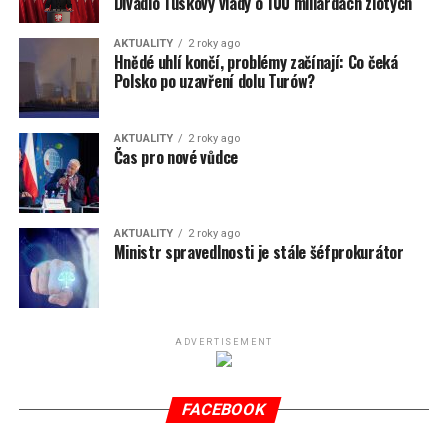
Divadlo Tuskovy vlády o 100 miliardách zlotých
AKTUALITY
2 roky ago
Hnědé uhlí končí, problémy začínají: Co čeká
Polsko po uzavření dolu Turów?
AKTUALITY
2 roky ago
Čas pro nové vůdce
AKTUALITY
2 roky ago
Ministr spravedlnosti je stále šéfprokurátor
ADVERTISEMENT
FACEBOOK