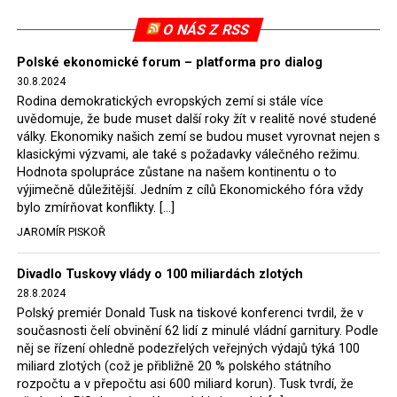
O NÁS Z RSS
Polské ekonomické forum – platforma pro dialog
30.8.2024
Rodina demokratických evropských zemí si stále více
uvědomuje, že bude muset další roky žít v realitě nové studené
války. Ekonomiky našich zemí se budou muset vyrovnat nejen s
klasickými výzvami, ale také s požadavky válečného režimu.
Hodnota spolupráce zůstane na našem kontinentu o to
výjimečně důležitější. Jedním z cílů Ekonomického fóra vždy
bylo zmírňovat konflikty. […]
JAROMÍR PISKOŘ
Divadlo Tuskovy vlády o 100 miliardách zlotých
28.8.2024
Polský premiér Donald Tusk na tiskové konferenci tvrdil, že v
současnosti čelí obvinění 62 lidí z minulé vládní garnitury. Podle
něj se řízení ohledně podezřelých veřejných výdajů týká 100
miliard zlotých (což je přibližně 20 % polského státního
rozpočtu a v přepočtu asi 600 miliard korun). Tusk tvrdí, že