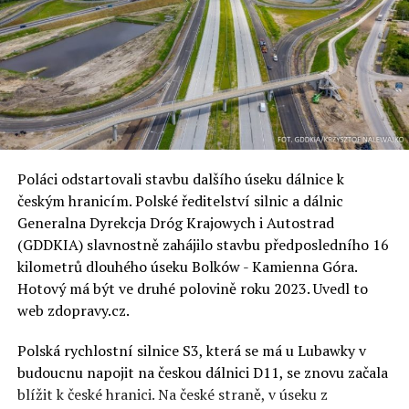
Poláci odstartovali stavbu dalšího úseku dálnice k
českým hranicím. Polské ředitelství silnic a dálnic
Generalna Dyrekcja Dróg Krajowych i Autostrad
(GDDKIA) slavnostně zahájilo stavbu předposledního 16
kilometrů dlouhého úseku Bolków -⁠ Kamienna Góra.
Hotový má být ve druhé polovině roku 2023. Uvedl to
web zdopravy.cz.
Polská rychlostní silnice S3, která se má u Lubawky v
budoucnu napojit na českou dálnici D11, se znovu začala
blížit k české hranici. Na české straně, v úseku z