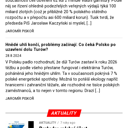
současnosti čelí obvinění 62 lidí z minulé vládní garnitury. Podle
Rozhodnutí polského ministra spravedlnosti jistě potěší
něj se řízení ohledně podezřelých veřejných výdajů týká 100
německé, české a polské ekology, ale i těžaře. Je těžké si
miliard zlotých (což je přibližně 20 % polského státního
rozpočtu a v přepočtu asi 600 miliard korun). Tusk tvrdí, že
představit, že by o takové věci rozhodoval sám ministr
předseda PiS Jarosław Kaczyński si myslel, […]
Bodnar. Musel získat politický souhlas vládnoucí koalice.
JAROMÍR PISKOŘ
Stále jsou totiž platné argumenty Morawieckého vlády,
že důl i elektrárna jsou – kromě zabezpečování cca 7 %
Hnědé uhlí končí, problémy začínají: Co čeká Polsko po
polského energetického mixu – klíčovými podniky, spolu
uzavření dolu Turów?
se svými dceřinými společnostmi zaměstnávají cca pět
28.8.2024
tisíc lidí. Navíc s činností dolu a elektrárny nepřímo
V Polsku padlo rozhodnutí, že důl Turów zastaví k roku 2026
souvisí dalších několik desítek tisíc pracovních míst v
těžbu a podle všeho přestane fungovat i elektrárna Turów,
regionu. Zelená politika ale opět zvítězila.
poháněná jeho hnědým uhlím. Ta v současnosti pokrývá 7 %
polské energetické spotřeby. Možná to potěší ekology napříč
hranicemi i zahraniční těžaře, ale rozhodně ne tisíce polských
Rozhodnutí polského ministra spravedlnosti jistě potěší
zaměstnanců, a to nejen v tomto regionu. Drazí […]
německé, české a polské ekology, kteří žalobu u
JAROMÍR PISKOŘ
správního soudu podali, ale také německé a české
hnědouhelné těžaře, kteří do polské elektrárny budou
možná vozit své hnědé uhlí. ČEZ bude také spokojen –
AKTUALITY
škrtnutím 7 % elektřiny znamená totiž pro Polsko zcela
AKTUALITY
7 roky ago
neplánované a nečekané skokové zvýšení závislosti na