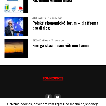
Rozhodne volební účast
dovozu elektřiny už od roku 2027.
Jaromír Piskoř
AKTUALITY
2 roky ago
Polské ekonomické forum – platforma
(psáno pro info.cz)
pro dialog
EKONOMIKA
7 roky ago
Energa staví novou větrnou farmu
Užíváme cookies, abychom vám zajistili co možná nejsnadnější