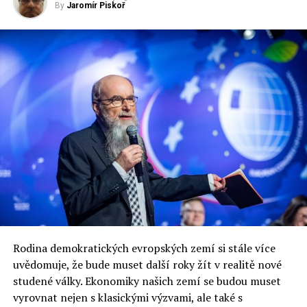
Autor: Jan Braun, celý text na
krkonossky.denik.cz
By
Jaromír Piskoř
RELATED TOPICS:
UP NEXT
Účinky našich protikrizových štítů jsou viditelné v
ekonomických ukazatelích
DON'T MISS
Majitel Unipetrolu chce být do roku 2050 uhlíkově
neutrální
Jaromír Piskoř
redaktor a editor polskodnes.cz
Rodina demokratických evropských zemí si stále více
uvědomuje, že bude muset další roky žít v realitě nové
studené války. Ekonomiky našich zemí se budou muset
vyrovnat nejen s klasickými výzvami, ale také s