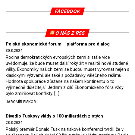
v květnu 2021. Vláda premiéra Morawieckého však
FACEBOOK
tomuto rozhodnutí nevyhověla, proto na žádost
Evropské komise uložil SDEU v září 2021 Polsku denní
pokutu ve výši 500 tisíc eur.
O NÁS Z RSS
Tento trest byl účtován téměř půl roku, až do února
Polské ekonomické forum – platforma pro dialog
2022, než byl tento případ z důvodu uzavření dohody
30.8.2024
Polska s Českou republikou o odstranění příčin sporu o
Rodina demokratických evropských zemí si stále více
důl Turów vymazán z rejstříku tribunálu. Celkem si
uvědomuje, že bude muset další roky žít v realitě nové studené
Polsko nechalo z přiznaných evropských fondů odečíst
války. Ekonomiky našich zemí se budou muset vyrovnat nejen s
asi 70 milionů eur na pokutách a 45 milionů eur
klasickými výzvami, ale také s požadavky válečného režimu.
Hodnota spolupráce zůstane na našem kontinentu o to
zaplatilo jako odškodnění České republice – ale jak důl,
výjimečně důležitější. Jedním z cílů Ekonomického fóra vždy
tak elektrárna nadále fungovaly. Už tehdy zástupci
bylo zmírňovat konflikty. […]
tehdejší opozice a dnes vládnoucí koalice, jako
JAROMÍR PISKOŘ
místopředseda Občanské platformy (PO) Rafał
Trzaskowski nebo lídr Hnutí Polsko 2050 Szymon
Divadlo Tuskovy vlády o 100 miliardách zlotých
Hołownia, přímo řekli, že by se polská vláda měla
28.8.2024
tomuto rozhodnutí podřídit.
Polský premiér Donald Tusk na tiskové konferenci tvrdil, že v