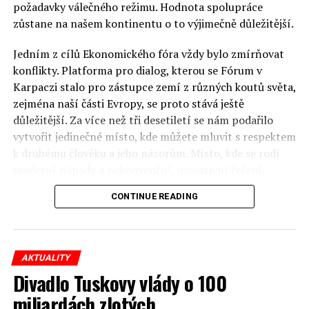
požadavky válečného režimu. Hodnota spolupráce
zůstane na našem kontinentu o to výjimečně důležitější.
Jedním z cílů Ekonomického fóra vždy bylo zmírňovat
konflikty. Platforma pro dialog, kterou se Fórum v
Karpaczi stalo pro zástupce zemí z různých koutů světa,
zejména naší části Evropy, se proto stává ještě
důležitější. Za více než tři desetiletí se nám podařilo
vytvořit jedinečné místo, kde můžete mluvit s respektem
k druhému člověku a jeho názorům. Místo, kde se rodí
moderní nápady a nekonvenční, inovativní řešení.
CONTINUE READING
Polsko musí mít instituce, jejichž horizont činnosti je
delší než období, ve kterém byl u moci konkrétní
politický tým. Pouze to vám dává šanci skutečně řešit
problémy. Hosty Fóra jsou prezidenti, předsedové vlád,
AKTUALITY
ministři, politici a představitelé samosprávy, prezidenti
Divadlo Tuskovy vlády o 100
korporací, lidé z kultury, renomovaní vědci, novináři a
miliardách zlotých
zástupci nevládních organizací.