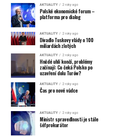
AKTUALITY
2 roky ago
Polské ekonomické forum –
platforma pro dialog
AKTUALITY
2 roky ago
Divadlo Tuskovy vlády o 100
miliardách zlotých
AKTUALITY
2 roky ago
Hnědé uhlí končí, problémy
začínají: Co čeká Polsko po
uzavření dolu Turów?
AKTUALITY
2 roky ago
Čas pro nové vůdce
AKTUALITY
2 roky ago
Ministr spravedlnosti je stále
šéfprokurátor