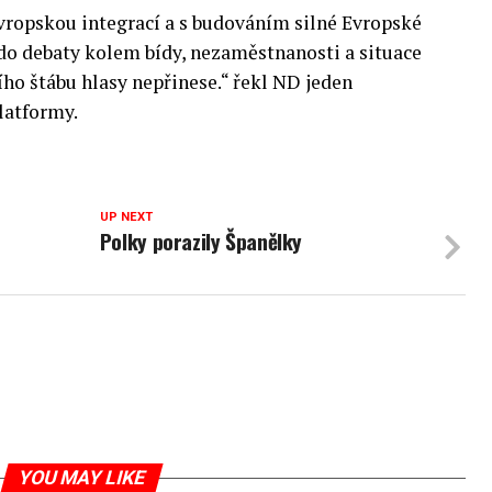
evropskou integrací a s budováním silné Evropské
o debaty kolem bídy, nezaměstnanosti a situace
ho štábu hlasy nepřinese.“ řekl ND jeden
latformy.
UP NEXT
Polky porazily Španělky
YOU MAY LIKE