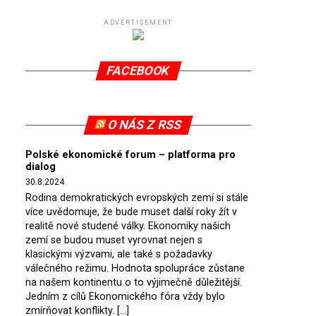
ADVERTISEMENT
FACEBOOK
O NÁS Z RSS
Polské ekonomické forum – platforma pro
dialog
30.8.2024
Rodina demokratických evropských zemí si stále
více uvědomuje, že bude muset další roky žít v
realitě nové studené války. Ekonomiky našich
zemí se budou muset vyrovnat nejen s
klasickými výzvami, ale také s požadavky
válečného režimu. Hodnota spolupráce zůstane
na našem kontinentu o to výjimečně důležitější.
Jedním z cílů Ekonomického fóra vždy bylo
zmírňovat konflikty. […]