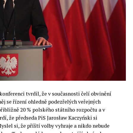
 inteligence v mnoha oblastech života umožní
pnost ve vztahu ke globálním ekonomikám a
 zemí.
onferenci tvrdil, že v současnosti čelí obvinění
 něj se řízení ohledně podezřelých veřejných
přibližně 20 % polského státního rozpočtu a v
rdí, že předseda PiS Jarosław Kaczyński si
yslel si, že příští volby vyhraje a nikdo nebude