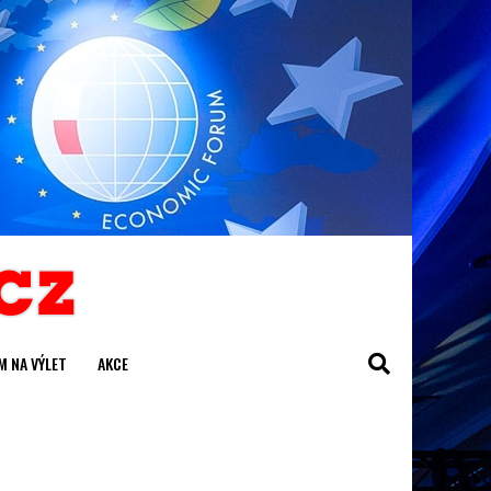
M NA VÝLET
AKCE