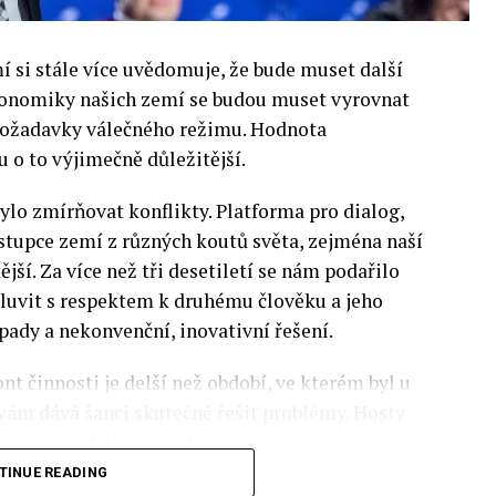
si stále více uvědomuje, že bude muset další
 Ekonomiky našich zemí se budou muset vyrovnat
 požadavky válečného režimu. Hodnota
 o to výjimečně důležitější.
lo zmírňovat konflikty. Platforma pro dialog,
stupce zemí z různých koutů světa, zejména naší
ější. Za více než tři desetiletí se nám podařilo
luvit s respektem k druhému člověku a jeho
pady a nekonvenční, inovativní řešení.
nt činnosti je delší než období, ve kterém byl u
 vám dává šanci skutečně řešit problémy. Hosty
inistři, politici a představitelé samosprávy,
nomovaní vědci, novináři a zástupci nevládních
TINUE READING