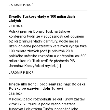
JAROMÍR PISKOŘ
Divadlo Tuskovy vlády o 100 miliardách
zlotých
28.8.2024
Polský premiér Donald Tusk na tiskové
konferenci tvrdil, že v současnosti čelí obvinění
62 lidí z minulé vládní garnitury. Podle něj se
řízení ohledně podezřelých veřejných výdajů týká
100 miliard zlotých (což je přibližně 20 %
polského státního rozpočtu a v přepočtu asi 600
miliard korun). Tusk tvrdí, že předseda PiS
Jarosław Kaczyński si myslel, […]
JAROMÍR PISKOŘ
Hnědé uhlí končí, problémy začínají: Co čeká
Polsko po uzavření dolu Turów?
28.8.2024
V Polsku padlo rozhodnutí, že důl Turów zastaví
k roku 2026 těžbu a podle všeho přestane
fungovat i elektrárna Turów, poháněná jeho