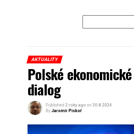
AKTUALITY
Polské ekonomické 
dialog
Published
2 roky ago
on
30.8.2024
By
Jaromír Piskoř