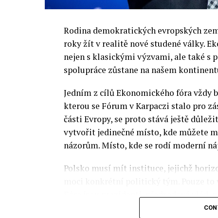
Rodina demokratických evropských zemí 
roky žít v realitě nové studené války.
nejen s klasickými výzvami, ale také s
spolupráce zůstane na našem kontinentu
Jedním z cílů Ekonomického fóra vždy by
kterou se Fórum v Karpaczi stalo pro zá
části Evropy, se proto stává ještě důležit
vytvořit jedinečné místo, kde můžete m
názorům. Místo, kde se rodí moderní ná
Polsko musí mít instituce, jejichž horizo
moci konkrétní politický tým. Pouze to
Fóra jsou prezidenti, předsedové vlád, m
prezidenti korporací, lidé z kultury, re
CON