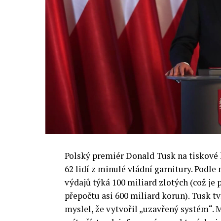
výzkumu a moderních technologií umělé
Evropské unii obnovit konkurencescho
nutnosti zajistit bezpečnost evropských
Polský premiér Donald Tusk na tiskové k
62 lidí z minulé vládní garnitury. Podle
výdajů týká 100 miliard zlotých (což je 
přepočtu asi 600 miliard korun). Tusk tv
myslel, že vytvořil „uzavřený systém“. M