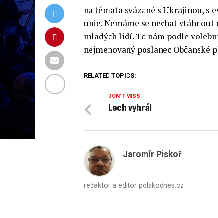
na témata svázané s Ukrajinou, s 
unie. Nemáme se nechat vtáhnout d
mladých lidí. To nám podle volební
nejmenovaný poslanec Občanské p
RELATED TOPICS:
DON'T MISS
Lech vyhrál
Jaromír Piskoř
redaktor a editor polskodnes.cz