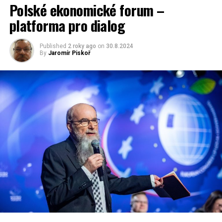
Polské ekonomické forum –
platforma pro dialog
Published
2 roky ago
on
30.8.2024
By
Jaromír Piskoř
RELATED TOPICS:
UP NEXT
Mnoho Poláků nemá konto
DON'T MISS
Nová Syrena Sport
Jaromír Piskoř
redaktor a editor polskodnes.cz