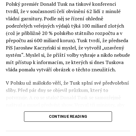
Polský premiér Donald Tusk na tiskové konferenci
Otázky spojené s vývojem umělé inteligence budou na
tvrdil, že v současnosti čelí obvinění 62 lidí z minulé
fóru AI zvláště diskutovanou oblastí. Fórum AI bude
vládní garnitury. Podle něj se řízení ohledně
zahrnovat vyhrazenou tematickou trať skládající se z
podezřelých veřejných výdajů týká 100 miliard zlotých
panelů, prezentací, workshopů a speciálních akcí.
(což je přibližně 20 % polského státního rozpočtu a v
Budou diskutovány klíčové otázky vlivu umělé
přepočtu asi 600 miliard korun). Tusk tvrdí, že předseda
inteligence ve společnosti, ale i v sektoru veřejných a
PiS Jarosław Kaczyński si myslel, že vytvořil „uzavřený
komerčních služeb. Budou se diskutovat problémy a
systém“. Myslel si, že příští volby vyhraje a nikdo nebude
výzvy, kterým bude muset trh čelit tváří v tvář zásadním
mít přístup k informacím, ze kterých si dnes Tuskova
technologickým změnám. Účastníci fóra také zváží, do
vláda pomalu vytváří obrázek o těchto zneužitích.
jaké míry investice do vědeckého výzkumu a moderních
V Polsku už málokdo věří, že Tusk splní své předvolební
technologií umělé inteligence v mnoha oblastech života
sliby. Před pár dny se objevil průzkum, který to
umožní Evropské unii obnovit konkurenceschopnost ve
potvrzuje. A co se stalo? Donald Tusk se samozřejmě
vztahu ke globálním ekonomikám a nutnosti zajistit
naštval a musel předvést show. Vyzval tři ministry, aby
bezpečnost evropských zemí.
před kamerami podepsali dohodu o stíhání členů PiS, a
CONTINUE READING
ti poslušně ono divadlo předvedli. Andrzej Domański
(finance), Tomasz Siemoniak (vnitro) a Adam Bodnar
(spravedlnost) podepsali teatrálně dohodu týkající se