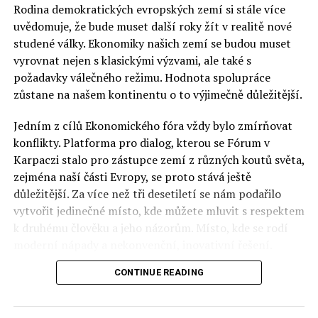
Rodina demokratických evropských zemí si stále více
uvědomuje, že bude muset další roky žít v realitě nové
studené války. Ekonomiky našich zemí se budou muset
vyrovnat nejen s klasickými výzvami, ale také s
požadavky válečného režimu. Hodnota spolupráce
zůstane na našem kontinentu o to výjimečně důležitější.
Jedním z cílů Ekonomického fóra vždy bylo zmírňovat
konflikty. Platforma pro dialog, kterou se Fórum v
Karpaczi stalo pro zástupce zemí z různých koutů světa,
zejména naší části Evropy, se proto stává ještě
důležitější. Za více než tři desetiletí se nám podařilo
vytvořit jedinečné místo, kde můžete mluvit s respektem
k druhému člověku a jeho názorům. Místo, kde se rodí
moderní nápady a nekonvenční, inovativní řešení.
CONTINUE READING
Polsko musí mít instituce, jejichž horizont činnosti je
delší než období, ve kterém byl u moci konkrétní
politický tým. Pouze to vám dává šanci skutečně řešit