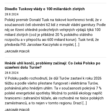
Trzaskowski nebo lídr Hnutí Polsko 2050 Szymon
Divadlo Tuskovy vlády o 100 miliardách zlotých
Hołownia, přímo řekli, že by se polská vláda měla
28.8.2024
tomuto rozhodnutí podřídit.
Polský premiér Donald Tusk na tiskové konferenci tvrdil, že v
současnosti čelí obvinění 62 lidí z minulé vládní garnitury. Podle
Rozhodnutí polského ministra spravedlnosti jistě potěší
něj se řízení ohledně podezřelých veřejných výdajů týká 100
německé, české a polské ekology, ale i těžaře. Je těžké si
miliard zlotých (což je přibližně 20 % polského státního
rozpočtu a v přepočtu asi 600 miliard korun). Tusk tvrdí, že
představit, že by o takové věci rozhodoval sám ministr
předseda PiS Jarosław Kaczyński si myslel, […]
Bodnar. Musel získat politický souhlas vládnoucí koalice.
JAROMÍR PISKOŘ
Stále jsou totiž platné argumenty Morawieckého vlády,
že důl i elektrárna jsou – kromě zabezpečování cca 7 %
Hnědé uhlí končí, problémy začínají: Co čeká Polsko po
polského energetického mixu – klíčovými podniky, spolu
uzavření dolu Turów?
se svými dceřinými společnostmi zaměstnávají cca pět
28.8.2024
tisíc lidí. Navíc s činností dolu a elektrárny nepřímo
V Polsku padlo rozhodnutí, že důl Turów zastaví k roku 2026
souvisí dalších několik desítek tisíc pracovních míst v
těžbu a podle všeho přestane fungovat i elektrárna Turów,
regionu. Zelená politika ale opět zvítězila.
poháněná jeho hnědým uhlím. Ta v současnosti pokrývá 7 %
polské energetické spotřeby. Možná to potěší ekology napříč
hranicemi i zahraniční těžaře, ale rozhodně ne tisíce polských
Rozhodnutí polského ministra spravedlnosti jistě potěší
zaměstnanců, a to nejen v tomto regionu. Drazí […]
německé, české a polské ekology, kteří žalobu u
JAROMÍR PISKOŘ
správního soudu podali, ale také německé a české