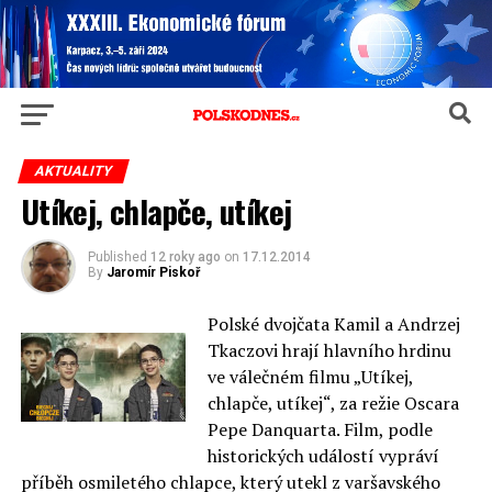
AKTUALITY
Utíkej, chlapče, utíkej
Published
12 roky ago
on
17.12.2014
By
Jaromír Piskoř
Polské dvojčata Kamil a Andrzej
Tkaczovi hrají hlavního hrdinu
ve válečném filmu „Utíkej,
chlapče, utíkej“, za režie Oscara
Pepe Danquarta. Film, podle
historických událostí vypráví
příběh osmiletého chlapce, který utekl z varšavského