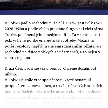
uvěří a nebudou se ptát na podrobnosti,“ řekl Rafał
Ziemkiewicz, redaktor týdeníku Do Rzeczy a ironicky
dodal: „Když se nynějšímu vedení státního hřebčince
podařilo prodat na aukci 10 plemenných koní za 600
V Polsku padlo rozhodnutí, že důl Turów zastaví k roku
000 euro, bylo to provládními médii oslavované jako
2026 těžbu a podle všeho přestane fungovat i elektrárna
velký úspěch. Za vlády PiS se 14 koní prodalo za 2,5
Turów, poháněná jeho hnědým uhlím. Ta v současnosti
milionu euro, což bylo stejnou mediální partou
pokrývá 7 % polské energetické spotřeby. Možná to
komentováno jako konec polského chovu koní. Ve vidění
potěší ekology napříč hranicemi i zahraniční těžaře, ale
kontrolorů činnosti PiS ale určitě šlo při prodeji koní o
rozhodně ne tisíce polských zaměstnanců, a to nejen v
praní peněz či jinou nelegální činnost.“
tomto regionu.
Tuskova čísla jsou ale ujetá i jinde, pokračoval
Ziemkiewicz. „Ve vládní aféře PiS kolem vydávání víz
Drazí Češi, prosíme vás o pomoc. Chceme dosáhnout
Tusk tvrdil, že za vlády dnešní opozice se nelegálně
ničeho.
prodalo 600 000 víz do Polska. Byla na to dokonce
V Polsku je stále více společností, které oznamují
vytvořena parlamentní vyšetřovací komise, která přišla
propouštění zaměstnanců, a to včetně velkých státních
ale pouze na to, že 220 víz do Polska bylo
podniků. Poslední statistické údaje z období od ledna do
prostřednictvím úplatků uspíšeno, tedy že víza byla
května 2024 ukazují mnohem horší čísla než za období
vydána přednostně. Ptá se dnes někdo Tuska, kam se
covidové pandemie. Týkají se zhruba 175 podniků, které
podělo oněch 599 780 uplacených víz? Nikdo se už