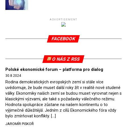
Připomeňme, že ukončení těžby hnědého uhlí pro
elektrárnu Turów nařídil Soudní dvůr Evropské unie
(SDEU) v souvislosti se stížnostmi českých samospráv
ADVERTISEMENT
verdiktem španělské soudkyně Rosario Silva de Lapureta
v květnu 2021. Vláda premiéra Morawieckého však
FACEBOOK
tomuto rozhodnutí nevyhověla, proto na žádost
Evropské komise uložil SDEU v září 2021 Polsku denní
pokutu ve výši 500 tisíc eur.
O NÁS Z RSS
Tento trest byl účtován téměř půl roku, až do února
Polské ekonomické forum – platforma pro dialog
2022, než byl tento případ z důvodu uzavření dohody
30.8.2024
Polska s Českou republikou o odstranění příčin sporu o
Rodina demokratických evropských zemí si stále více
důl Turów vymazán z rejstříku tribunálu. Celkem si
uvědomuje, že bude muset další roky žít v realitě nové studené
Polsko nechalo z přiznaných evropských fondů odečíst
války. Ekonomiky našich zemí se budou muset vyrovnat nejen s
asi 70 milionů eur na pokutách a 45 milionů eur
klasickými výzvami, ale také s požadavky válečného režimu.
Hodnota spolupráce zůstane na našem kontinentu o to
zaplatilo jako odškodnění České republice – ale jak důl,
výjimečně důležitější. Jedním z cílů Ekonomického fóra vždy
tak elektrárna nadále fungovaly. Už tehdy zástupci
bylo zmírňovat konflikty. […]
tehdejší opozice a dnes vládnoucí koalice, jako
JAROMÍR PISKOŘ
místopředseda Občanské platformy (PO) Rafał