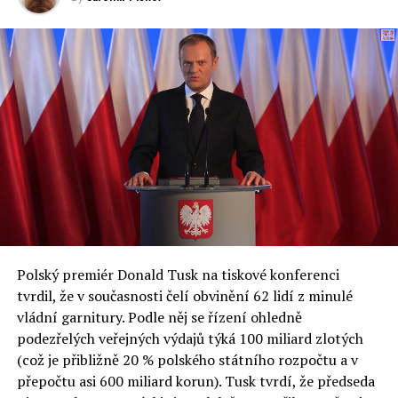
Institute of Eastern Studies Foundation umožňuje
každoročně připravit obsahový program Ekonomického
fóra, který se skládá z více než 350 akcí týkajících se
celého spektra témat ze světa evropské politiky.
inovativní ekonomiky, občanské společnosti, ochrany
životního prostředí a bezpečnosti.
Jednou z klíčových událostí XXXIII. ekonomického fóra
bude prezentace zprávy připravené Varšavskou
ekonomickou školou a Ekonomickým fórem. Odborníci
ze SGH již posedmé představili analýzy nejdůležitějších
ekonomických a sociálních problémů v Polsku a střední
a východní Evropě.
Polský premiér Donald Tusk na tiskové konferenci
Otázky spojené s vývojem umělé inteligence budou na
tvrdil, že v současnosti čelí obvinění 62 lidí z minulé
fóru AI zvláště diskutovanou oblastí. Fórum AI bude
vládní garnitury. Podle něj se řízení ohledně
zahrnovat vyhrazenou tematickou trať skládající se z
podezřelých veřejných výdajů týká 100 miliard zlotých
panelů, prezentací, workshopů a speciálních akcí.
(což je přibližně 20 % polského státního rozpočtu a v
Budou diskutovány klíčové otázky vlivu umělé
přepočtu asi 600 miliard korun). Tusk tvrdí, že předseda