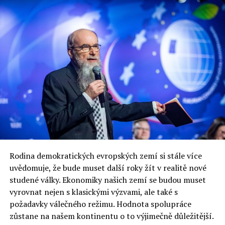
RELATED TOPICS:
UP NEXT
Číšník, který nahrával polské politiky hovoří v protokolu
o sexu v prostorách VIP
DON'T MISS
Boom břidlicového plynu v Polsku končí
Rodina demokratických evropských zemí si stále více
Jaromír Piskoř
uvědomuje, že bude muset další roky žít v realitě nové
studené války. Ekonomiky našich zemí se budou muset
vyrovnat nejen s klasickými výzvami, ale také s
redaktor a editor polskodnes.cz
požadavky válečného režimu. Hodnota spolupráce
zůstane na našem kontinentu o to výjimečně důležitější.