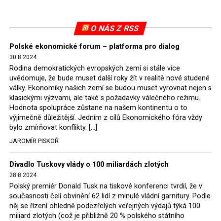
Evropské komise uložil SDEU v září 2021 Polsku denní
pokutu ve výši 500 tisíc eur.
O NÁS Z RSS
Tento trest byl účtován téměř půl roku, až do února
Polské ekonomické forum – platforma pro dialog
2022, než byl tento případ z důvodu uzavření dohody
30.8.2024
Polska s Českou republikou o odstranění příčin sporu o
Rodina demokratických evropských zemí si stále více
důl Turów vymazán z rejstříku tribunálu. Celkem si
uvědomuje, že bude muset další roky žít v realitě nové studené
Polsko nechalo z přiznaných evropských fondů odečíst
války. Ekonomiky našich zemí se budou muset vyrovnat nejen s
asi 70 milionů eur na pokutách a 45 milionů eur
klasickými výzvami, ale také s požadavky válečného režimu.
Hodnota spolupráce zůstane na našem kontinentu o to
zaplatilo jako odškodnění České republice – ale jak důl,
výjimečně důležitější. Jedním z cílů Ekonomického fóra vždy
tak elektrárna nadále fungovaly. Už tehdy zástupci
bylo zmírňovat konflikty. […]
tehdejší opozice a dnes vládnoucí koalice, jako
JAROMÍR PISKOŘ
místopředseda Občanské platformy (PO) Rafał
Trzaskowski nebo lídr Hnutí Polsko 2050 Szymon
Divadlo Tuskovy vlády o 100 miliardách zlotých
Hołownia, přímo řekli, že by se polská vláda měla
28.8.2024
tomuto rozhodnutí podřídit.
Polský premiér Donald Tusk na tiskové konferenci tvrdil, že v
současnosti čelí obvinění 62 lidí z minulé vládní garnitury. Podle
Rozhodnutí polského ministra spravedlnosti jistě potěší
něj se řízení ohledně podezřelých veřejných výdajů týká 100
německé, české a polské ekology, ale i těžaře. Je těžké si
miliard zlotých (což je přibližně 20 % polského státního