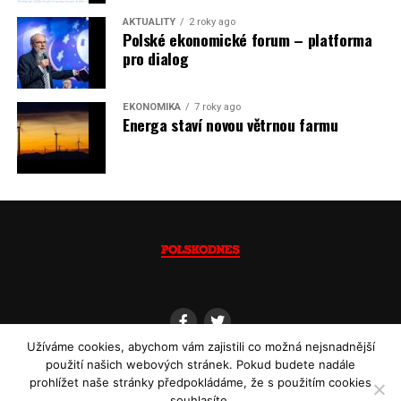
Jaromír Piskoř
AKTUALITY
2 roky ago
Polské ekonomické forum – platforma
(psáno pro info.cz)
pro dialog
EKONOMIKA
7 roky ago
Energa staví novou větrnou farmu
Užíváme cookies, abychom vám zajistili co možná nejsnadnější
použití našich webových stránek. Pokud budete nadále
prohlížet naše stránky předpokládáme, že s použitím cookies
souhlasíte.