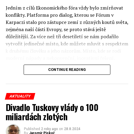
Jedním z cílů Ekonomického fóra vždy bylo zmírňovat
konflikty. Platforma pro dialog, kterou se Fórum v
Karpaczi stalo pro zástupce zemí z různých koutů světa,
zejména naší části Evropy, se proto stává ještě
důležitější. Za více než tři desetiletí se nám podařilo
vytvořit jedinečné místo, kde můžete mluvit s respektem
k druhému člověku a jeho názorům. Místo, kde se rodí
moderní nápady a nekonvenční, inovativní řešení.
CONTINUE READING
Polsko musí mít instituce, jejichž horizont činnosti je
delší než období, ve kterém byl u moci konkrétní
politický tým. Pouze to vám dává šanci skutečně řešit
problémy. Hosty Fóra jsou prezidenti, předsedové vlád,
AKTUALITY
ministři, politici a představitelé samosprávy, prezidenti
Divadlo Tuskovy vlády o 100
korporací, lidé z kultury, renomovaní vědci, novináři a
miliardách zlotých
zástupci nevládních organizací.
Důkladná analýza trendů prováděná odborníky z
Published
2 roky ago
on
28.8.2024
By
Jaromír Piskoř