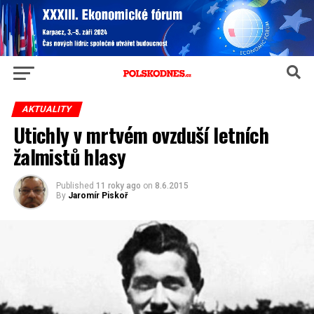
AKTUALITY
Utichly v mrtvém ovzduší letních
žalmistů hlasy
Published
11 roky ago
on
8.6.2015
By
Jaromír Piskoř