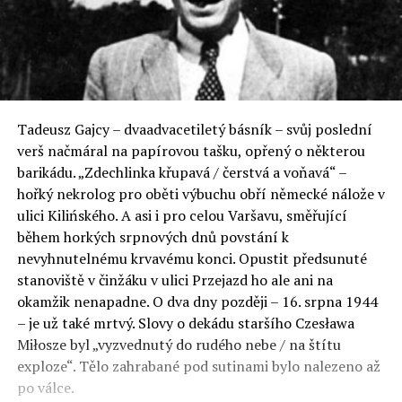
Tadeusz Gajcy – dvaadvacetiletý básník – svůj poslední
verš načmáral na papírovou tašku, opřený o některou
barikádu. „Zdechlinka křupavá / čerstvá a voňavá“ –
hořký nekrolog pro oběti výbuchu obří německé nálože v
ulici Kilińského. A asi i pro celou Varšavu, směřující
během horkých srpnových dnů povstání k
nevyhnutelnému krvavému konci. Opustit předsunuté
stanoviště v činžáku v ulici Przejazd ho ale ani na
okamžik nenapadne. O dva dny později – 16. srpna 1944
– je už také mrtvý. Slovy o dekádu staršího Czesława
Miłosze byl „vyzvednutý do rudého nebe / na štítu
exploze“. Tělo zahrabané pod sutinami bylo nalezeno až
po válce.