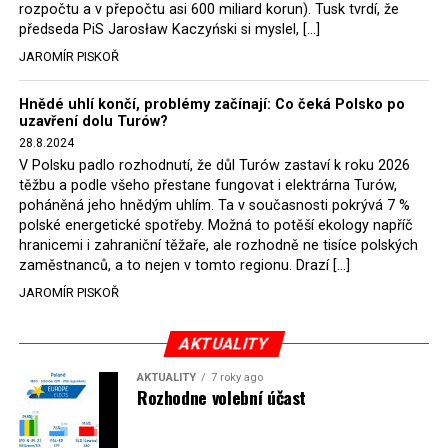
rozpočtu a v přepočtu asi 600 miliard korun). Tusk tvrdí, že
představit, že by o takové věci rozhodoval sám ministr
předseda PiS Jarosław Kaczyński si myslel, […]
Bodnar. Musel získat politický souhlas vládnoucí koalice.
JAROMÍR PISKOŘ
Stále jsou totiž platné argumenty Morawieckého vlády,
že důl i elektrárna jsou – kromě zabezpečování cca 7 %
Hnědé uhlí končí, problémy začínají: Co čeká Polsko po
polského energetického mixu – klíčovými podniky, spolu
uzavření dolu Turów?
se svými dceřinými společnostmi zaměstnávají cca pět
28.8.2024
tisíc lidí. Navíc s činností dolu a elektrárny nepřímo
V Polsku padlo rozhodnutí, že důl Turów zastaví k roku 2026
souvisí dalších několik desítek tisíc pracovních míst v
těžbu a podle všeho přestane fungovat i elektrárna Turów,
regionu. Zelená politika ale opět zvítězila.
poháněná jeho hnědým uhlím. Ta v současnosti pokrývá 7 %
polské energetické spotřeby. Možná to potěší ekology napříč
hranicemi i zahraniční těžaře, ale rozhodně ne tisíce polských
Rozhodnutí polského ministra spravedlnosti jistě potěší
zaměstnanců, a to nejen v tomto regionu. Drazí […]
německé, české a polské ekology, kteří žalobu u
JAROMÍR PISKOŘ
správního soudu podali, ale také německé a české
hnědouhelné těžaře, kteří do polské elektrárny budou
možná vozit své hnědé uhlí. ČEZ bude také spokojen –
AKTUALITY
škrtnutím 7 % elektřiny znamená totiž pro Polsko zcela
AKTUALITY
7 roky ago
neplánované a nečekané skokové zvýšení závislosti na
Rozhodne volební účast
dovozu elektřiny už od roku 2027.