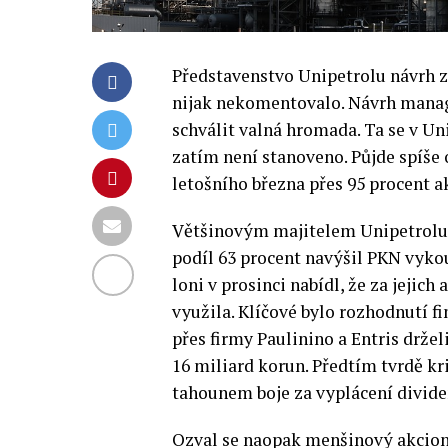
Představenstvo Unipetrolu návrh z
nijak nekomentovalo. Návrh mana
schválit valná hromada. Ta se v Un
zatím není stanoveno. Půjde spíše 
letošního března přes 95 procent a
Většinovým majitelem Unipetrolu 
podíl 63 procent navýšil PKN vyko
loni v prosinci nabídl, že za jejich
využila. Klíčové bylo rozhodnutí fi
přes firmy Paulinino a Entris držel
16 miliard korun. Předtím tvrdě k
tahounem boje za vyplácení divide
Ozval se naopak menšinový akcioná