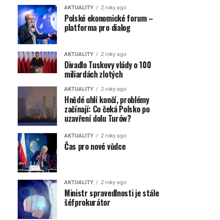
AKTUALITY
2 roky ago
Polské ekonomické forum –
platforma pro dialog
AKTUALITY
2 roky ago
Divadlo Tuskovy vlády o 100
miliardách zlotých
AKTUALITY
2 roky ago
Hnědé uhlí končí, problémy
začínají: Co čeká Polsko po
uzavření dolu Turów?
AKTUALITY
2 roky ago
Čas pro nové vůdce
AKTUALITY
2 roky ago
Ministr spravedlnosti je stále
šéfprokurátor