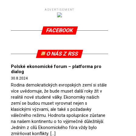
ADVERTISEMENT
FACEBOOK
O NÁS Z RSS
Polské ekonomické forum – platforma pro
dialog
30.8.2024
Rodina demokratických evropských zemí si stále
více uvědomuje, že bude muset další roky žít v
realitě nové studené války. Ekonomiky našich
zemí se budou muset vyrovnat nejen s
klasickými výzvami, ale také s požadavky
válečného režimu. Hodnota spolupráce zůstane
na našem kontinentu o to výjimečně důležitější.
Jedním z cílů Ekonomického fóra vždy bylo
zmírňovat konflikty. […]