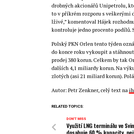
drobných akcionářů Unipetrolu, kteř
to v příkrém rozporu s veškerými d
lživé,” komentoval Hájek rozhodnu
kontroluje jedno procento podílů. 
Polský PKN Orlen tento týden oznám
do konce roku vykoupit a stáhnout
prodej 380 korun. Celkem by tak Or
dalších 4,1 miliardy korun. Na vý
zlotých (asi 21 miliard korun). Polá
Autor: Petr Zenkner, celý text na
ih
RELATED TOPICS:
DON'T MISS
Využití LNG terminálu ve Svi
dosahuje 60 % kapacity, nej