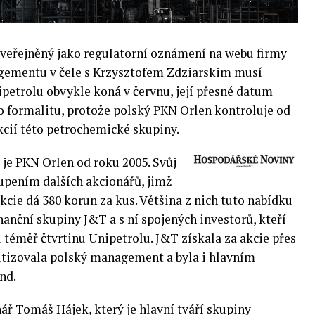
veřejněný jako regulatorní oznámení na webu firmy
gementu v čele s Krzysztofem Zdziarskim musí
ipetrolu obvykle koná v červnu, její přesné datum
o formalitu, protože polský PKN Orlen kontroluje od
kcií této petrochemické skupiny.
je PKN Orlen od roku 2005. Svůj
upením dalších akcionářů, jimž
 akcie dá 380 korun za kus. Většina z nich tuto nabídku
nanční skupiny J&T a s ní spojených investorů, kteří
i téměř čtvrtinu Unipetrolu. J&T získala za akcie přes
ritizovala polský management a byla i hlavním
nd.
ř Tomáš Hájek, který je hlavní tváří skupiny