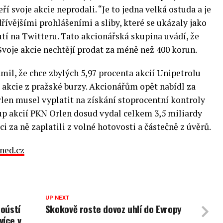
í svoje akcie neprodali. “Je to jedna velká ostuda a je
řívějšími prohlášeními a sliby, které se ukázaly jako
tí na Twitteru. Tato akcionářská skupina uvádí, že
Svoje akcie nechtějí prodat za méně než 400 korun.
il, že chce zbylých 5,97 procenta akcií Unipetrolu
 akcie z pražské burzy. Akcionářům opět nabídl za
len musel vyplatit na získání stoprocentní kontroly
kup akcií PKN Orlen dosud vydal celkem 3,5 miliardy
ci za ně zaplatili z volné hotovosti a částečně z úvěrů.
ned.cz
UP NEXT
noústí
Skokově roste dovoz uhlí do Evropy
více v