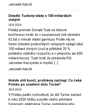
JAROMÍR PISKOŘ
Divadlo Tuskovy vlády o 100 miliardách
zlotých
28.8.2024
Polský premiér Donald Tusk na tiskové
konferenci tvrdil, že v současnosti čelí obvinění
62 lidí z minulé vládní garnitury. Podle něj se
řízení ohledně podezřelých veřejných výdajů týká
100 miliard zlotých (což je přibližně 20 %
polského státního rozpočtu a v přepočtu asi 600
miliard korun). Tusk tvrdí, že předseda PiS
Jarosław Kaczyński si myslel, […]
JAROMÍR PISKOŘ
Hnědé uhlí končí, problémy začínají: Co čeká
Polsko po uzavření dolu Turów?
28.8.2024
V Polsku padlo rozhodnutí, že důl Turów zastaví
k roku 2026 těžbu a podle všeho přestane
fungovat i elektrárna Turów, poháněná jeho