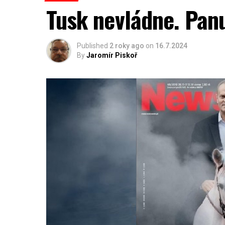
Tusk nevládne. Panu
Published
2 roky ago
on
16.7.2024
By
Jaromír Piskoř