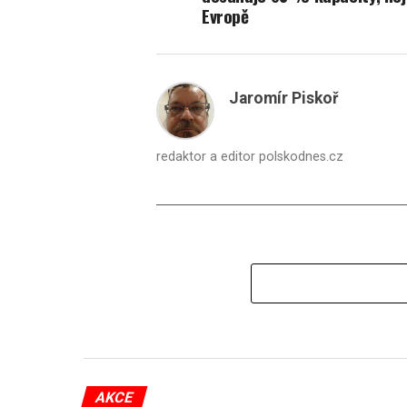
Evropě
Jaromír Piskoř
redaktor a editor polskodnes.cz
AKCE