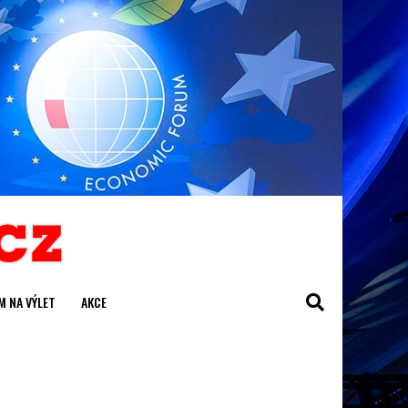
M NA VÝLET
AKCE