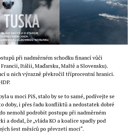
ostupů při nadměrném schodku financí vůči
Francii, Itálii, Maďarsku, Maltě a Slovensku).
cí u nich výrazně překročil tříprocentní hranici.
 HDP.
byla u moci PiS, stalo by se to samé, podívejte se
éto doby, i přes řadu konfliktů a nedostatek dobré
ikdo nemohl podrobit postupu při nadměrném
i a dodal, že „vláda KO a koalice spadly pod
ch šest měsíců po převzetí moci“.