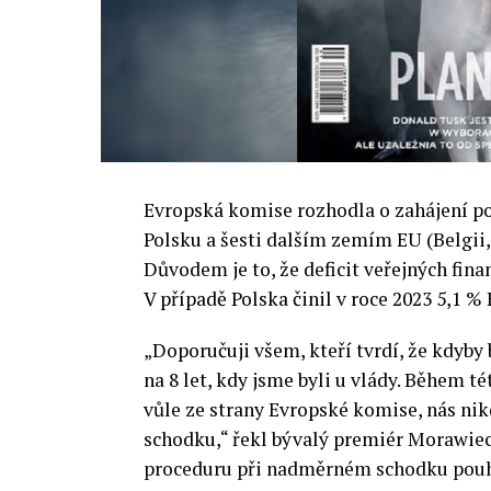
Evropská komise rozhodla o zahájení p
Polsku a šesti dalším zemím EU (Belgii, 
Důvodem je to, že deficit veřejných finan
V případě Polska činil v roce 2023 5,1 %
„Doporučuji všem, kteří tvrdí, že kdyby 
na 8 let, kdy jsme byli u vlády. Během t
vůle ze strany Evropské komise, nás n
schodku,“ řekl bývalý premiér Morawieck
proceduru při nadměrném schodku pouhý