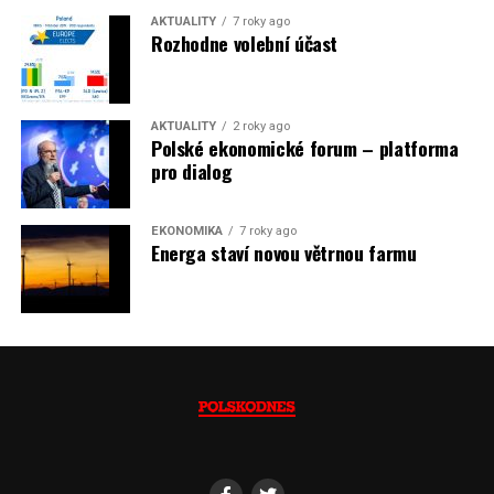
škrtnutím 7 % elektřiny znamená totiž pro Polsko zcela
AKTUALITY
7 roky ago
neplánované a nečekané skokové zvýšení závislosti na
Rozhodne volební účast
dovozu elektřiny už od roku 2027.
Jaromír Piskoř
AKTUALITY
2 roky ago
Polské ekonomické forum – platforma
(psáno pro info.cz)
pro dialog
EKONOMIKA
7 roky ago
Energa staví novou větrnou farmu