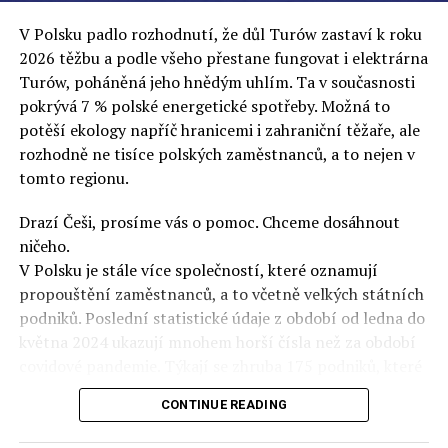
podařilo prodat na aukci 10 plemenných koní za 600
V Polsku padlo rozhodnutí, že důl Turów zastaví k roku
000 euro, bylo to provládními médii oslavované jako
2026 těžbu a podle všeho přestane fungovat i elektrárna
velký úspěch. Za vlády PiS se 14 koní prodalo za 2,5
Turów, poháněná jeho hnědým uhlím. Ta v současnosti
milionu euro, což bylo stejnou mediální partou
pokrývá 7 % polské energetické spotřeby. Možná to
komentováno jako konec polského chovu koní. Ve vidění
potěší ekology napříč hranicemi i zahraniční těžaře, ale
kontrolorů činnosti PiS ale určitě šlo při prodeji koní o
rozhodně ne tisíce polských zaměstnanců, a to nejen v
praní peněz či jinou nelegální činnost.“
tomto regionu.
Tuskova čísla jsou ale ujetá i jinde, pokračoval
Ziemkiewicz. „Ve vládní aféře PiS kolem vydávání víz
Drazí Češi, prosíme vás o pomoc. Chceme dosáhnout
Tusk tvrdil, že za vlády dnešní opozice se nelegálně
ničeho.
prodalo 600 000 víz do Polska. Byla na to dokonce
V Polsku je stále více společností, které oznamují
vytvořena parlamentní vyšetřovací komise, která přišla
propouštění zaměstnanců, a to včetně velkých státních
ale pouze na to, že 220 víz do Polska bylo
podniků. Poslední statistické údaje z období od ledna do
prostřednictvím úplatků uspíšeno, tedy že víza byla
května 2024 ukazují mnohem horší čísla než za období
vydána přednostně. Ptá se dnes někdo Tuska, kam se
covidové pandemie. Týkají se zhruba 175 podniků, které
podělo oněch 599 780 uplacených víz? Nikdo se už
plánují propustit více než 16 tisíc zaměstnanců.
neptá. Téma zmizelo.“
CONTINUE READING
Situace je však ještě horší, než naznačují statistiky – v