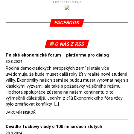
(SDEU) v souvislosti se stížnostmi českých samospráv
ADVERTISEMENT
verdiktem španělské soudkyně Rosario Silva de Lapureta
v květnu 2021. Vláda premiéra Morawieckého však
FACEBOOK
tomuto rozhodnutí nevyhověla, proto na žádost
Evropské komise uložil SDEU v září 2021 Polsku denní
pokutu ve výši 500 tisíc eur.
O NÁS Z RSS
Tento trest byl účtován téměř půl roku, až do února
Polské ekonomické forum – platforma pro dialog
2022, než byl tento případ z důvodu uzavření dohody
30.8.2024
Polska s Českou republikou o odstranění příčin sporu o
Rodina demokratických evropských zemí si stále více
důl Turów vymazán z rejstříku tribunálu. Celkem si
uvědomuje, že bude muset další roky žít v realitě nové studené
Polsko nechalo z přiznaných evropských fondů odečíst
války. Ekonomiky našich zemí se budou muset vyrovnat nejen s
asi 70 milionů eur na pokutách a 45 milionů eur
klasickými výzvami, ale také s požadavky válečného režimu.
Hodnota spolupráce zůstane na našem kontinentu o to
zaplatilo jako odškodnění České republice – ale jak důl,
výjimečně důležitější. Jedním z cílů Ekonomického fóra vždy
tak elektrárna nadále fungovaly. Už tehdy zástupci
bylo zmírňovat konflikty. […]
tehdejší opozice a dnes vládnoucí koalice, jako
JAROMÍR PISKOŘ
místopředseda Občanské platformy (PO) Rafał
Trzaskowski nebo lídr Hnutí Polsko 2050 Szymon
Divadlo Tuskovy vlády o 100 miliardách zlotých
Hołownia, přímo řekli, že by se polská vláda měla
28.8.2024