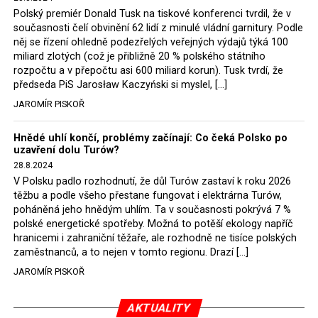
tomuto rozhodnutí podřídit.
Polský premiér Donald Tusk na tiskové konferenci tvrdil, že v
současnosti čelí obvinění 62 lidí z minulé vládní garnitury. Podle
Rozhodnutí polského ministra spravedlnosti jistě potěší
něj se řízení ohledně podezřelých veřejných výdajů týká 100
německé, české a polské ekology, ale i těžaře. Je těžké si
miliard zlotých (což je přibližně 20 % polského státního
rozpočtu a v přepočtu asi 600 miliard korun). Tusk tvrdí, že
představit, že by o takové věci rozhodoval sám ministr
předseda PiS Jarosław Kaczyński si myslel, […]
Bodnar. Musel získat politický souhlas vládnoucí koalice.
JAROMÍR PISKOŘ
Stále jsou totiž platné argumenty Morawieckého vlády,
že důl i elektrárna jsou – kromě zabezpečování cca 7 %
Hnědé uhlí končí, problémy začínají: Co čeká Polsko po
polského energetického mixu – klíčovými podniky, spolu
uzavření dolu Turów?
se svými dceřinými společnostmi zaměstnávají cca pět
28.8.2024
tisíc lidí. Navíc s činností dolu a elektrárny nepřímo
V Polsku padlo rozhodnutí, že důl Turów zastaví k roku 2026
souvisí dalších několik desítek tisíc pracovních míst v
těžbu a podle všeho přestane fungovat i elektrárna Turów,
regionu. Zelená politika ale opět zvítězila.
poháněná jeho hnědým uhlím. Ta v současnosti pokrývá 7 %
polské energetické spotřeby. Možná to potěší ekology napříč
hranicemi i zahraniční těžaře, ale rozhodně ne tisíce polských
Rozhodnutí polského ministra spravedlnosti jistě potěší
zaměstnanců, a to nejen v tomto regionu. Drazí […]
německé, české a polské ekology, kteří žalobu u
JAROMÍR PISKOŘ
správního soudu podali, ale také německé a české
hnědouhelné těžaře, kteří do polské elektrárny budou
možná vozit své hnědé uhlí. ČEZ bude také spokojen –
AKTUALITY