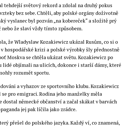
l tehdejší světový rekord a zdolal na druhý pokus
 vzteky bez sebe. Chtěli, aby polské orgány doživotně
ský vyslanec byl pozván „na kobereček“ a složitě prý
č nebo že slaví vždy tímto způsobem.
ola, že Wladyslaw Kozakiewicz ukázal Rusům, co si o
 v hospodářské krizi a polské výrobky šly přednostně
boť Moskva se chtěla ukázat světu. Kozakiewicz po
u lidé objímali na ulicích, dokonce i starší dámy, které
 mohly rozumět sportu.
dováni a vyhazov ze sportovního klubu. Kozakiewicz
l se pro emigraci. Rodina jeho manželky měla
 dostal německé občanství a začal skákat v barvách
aganda jej pak líčila jako zrádce.
terý přešel do polského jazyka. Každý ví, co znamená,