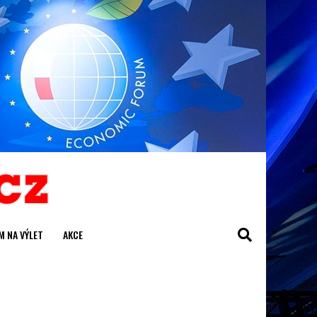
M NA VÝLET
AKCE