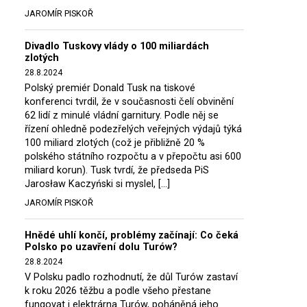
JAROMÍR PISKOŘ
Divadlo Tuskovy vlády o 100 miliardách
zlotých
28.8.2024
Polský premiér Donald Tusk na tiskové
konferenci tvrdil, že v současnosti čelí obvinění
62 lidí z minulé vládní garnitury. Podle něj se
řízení ohledně podezřelých veřejných výdajů týká
100 miliard zlotých (což je přibližně 20 %
polského státního rozpočtu a v přepočtu asi 600
miliard korun). Tusk tvrdí, že předseda PiS
Jarosław Kaczyński si myslel, […]
JAROMÍR PISKOŘ
Hnědé uhlí končí, problémy začínají: Co čeká
Polsko po uzavření dolu Turów?
28.8.2024
V Polsku padlo rozhodnutí, že důl Turów zastaví
k roku 2026 těžbu a podle všeho přestane
fungovat i elektrárna Turów, poháněná jeho