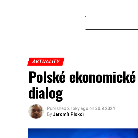
AKTUALITY
Polské ekonomické 
dialog
Published
2 roky ago
on
30.8.2024
By
Jaromír Piskoř