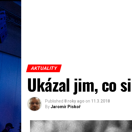
AKTUALITY
Ukázal jim, co s
Published
8 roky ago
on
11.3.2018
By
Jaromír Piskoř