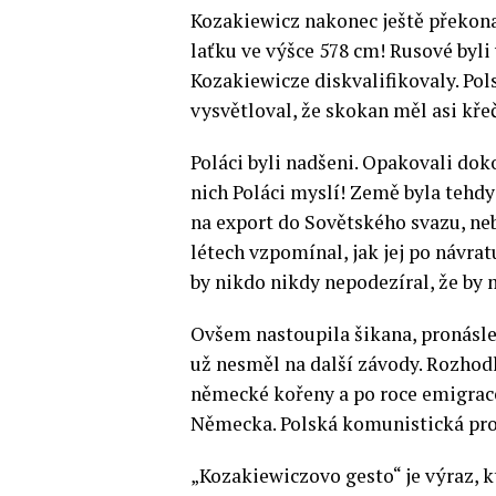
Kozakiewicz nakonec ještě překona
laťku ve výšce 578 cm! Rusové byli
Kozakiewicze diskvalifikovaly. Pol
vysvětloval, že skokan měl asi kře
Poláci byli nadšeni. Opakovali dok
nich Poláci myslí! Země byla tehdy
na export do Sovětského svazu, ne
létech vzpomínal, jak jej po návrat
by nikdo nikdy nepodezíral, že by
Ovšem nastoupila šikana, pronásle
už nesměl na další závody. Rozhod
německé kořeny a po roce emigrace
Německa. Polská komunistická prop
„Kozakiewiczovo gesto“ je výraz, k