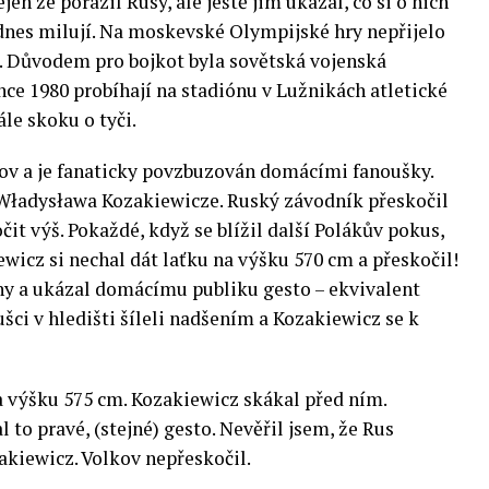
en že porazil Rusy, ale ještě jim ukázal, co si o nich
dodnes milují. Na moskevské Olympijské hry nepřijelo
í. Důvodem pro bojkot byla sovětská vojenská
nce 1980 probíhají na stadiónu v Lužnikách atletické
le skoku o tyči.
ov a je fanaticky povzbuzován domácími fanoušky.
 Władysława Kozakiewicze. Ruský závodník přeskočil
it výš. Pokaždé, když se blížil další Polákův pokus,
iewicz si nechal dát laťku na výšku 570 cm a přeskočil!
ohy a ukázal domácímu publiku gesto – ekvivalent
šci v hledišti šíleli nadšením a Kozakiewicz se k
a výšku 575 cm. Kozakiewicz skákal před ním.
to pravé, (stejné) gesto. Nevěřil jsem, že Rus
akiewicz. Volkov nepřeskočil.