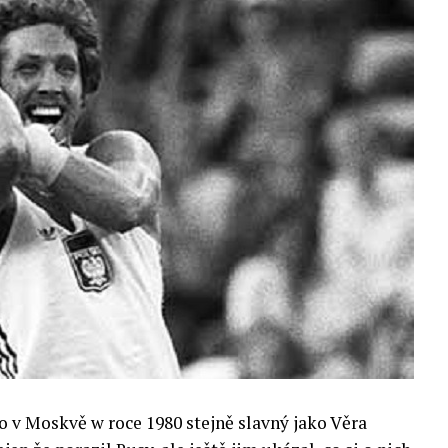
o v Moskvě w roce 1980 stejně slavný jako Věra