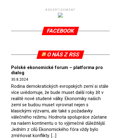
ADVERTISEMENT
FACEBOOK
O NÁS Z RSS
Polské ekonomické forum – platforma pro
dialog
30.8.2024
Rodina demokratických evropských zemí si stále
více uvědomuje, že bude muset další roky žít v
realitě nové studené války. Ekonomiky našich
zemí se budou muset vyrovnat nejen s
klasickými výzvami, ale také s požadavky
válečného režimu. Hodnota spolupráce zůstane
na našem kontinentu o to výjimečně důležitější.
Jedním z cílů Ekonomického fóra vždy bylo
zmírňovat konflikty. […]