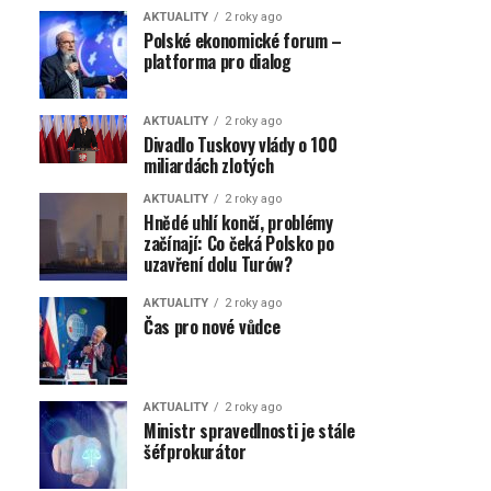
AKTUALITY
2 roky ago
Polské ekonomické forum –
platforma pro dialog
AKTUALITY
2 roky ago
Divadlo Tuskovy vlády o 100
miliardách zlotých
AKTUALITY
2 roky ago
Hnědé uhlí končí, problémy
začínají: Co čeká Polsko po
uzavření dolu Turów?
AKTUALITY
2 roky ago
Čas pro nové vůdce
AKTUALITY
2 roky ago
Ministr spravedlnosti je stále
šéfprokurátor