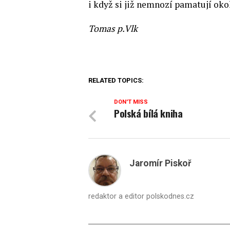
i když si již nemnozí pamatují oko
Tomas p.Vlk
RELATED TOPICS:
DON'T MISS
Polská bílá kniha
Jaromír Piskoř
redaktor a editor polskodnes.cz