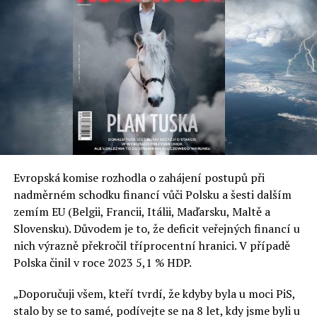
RELATED TOPICS:
UP NEXT
Zvýšený limit od léta
DON'T MISS
Změny v polské hornictví
Jaromír Piskoř
Evropská komise rozhodla o zahájení postupů při
redaktor a editor polskodnes.cz
nadměrném schodku financí vůči Polsku a šesti dalším
zemím EU (Belgii, Francii, Itálii, Maďarsku, Maltě a
Slovensku). Důvodem je to, že deficit veřejných financí u
nich výrazně překročil tříprocentní hranici. V případě
Polska činil v roce 2023 5,1 % HDP.
„Doporučuji všem, kteří tvrdí, že kdyby byla u moci PiS,
stalo by se to samé, podívejte se na 8 let, kdy jsme byli u