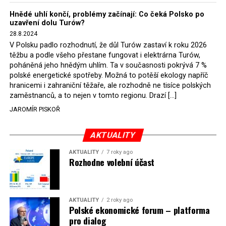
Hnědé uhlí končí, problémy začínají: Co čeká Polsko po
uzavření dolu Turów?
28.8.2024
V Polsku padlo rozhodnutí, že důl Turów zastaví k roku 2026
těžbu a podle všeho přestane fungovat i elektrárna Turów,
poháněná jeho hnědým uhlím. Ta v současnosti pokrývá 7 %
polské energetické spotřeby. Možná to potěší ekology napříč
hranicemi i zahraniční těžaře, ale rozhodně ne tisíce polských
zaměstnanců, a to nejen v tomto regionu. Drazí […]
JAROMÍR PISKOŘ
AKTUALITY
AKTUALITY
7 roky ago
Rozhodne volební účast
AKTUALITY
2 roky ago
Polské ekonomické forum – platforma
pro dialog