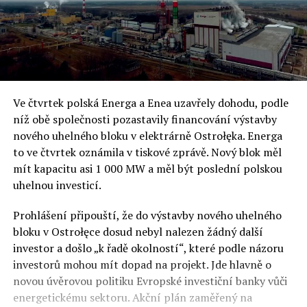
Ve čtvrtek polská Energa a Enea uzavřely dohodu, podle
níž obě společnosti pozastavily financování výstavby
nového uhelného bloku v elektrárně Ostrołęka. Energa
to ve čtvrtek oznámila v tiskové zprávě. Nový blok měl
mít kapacitu asi 1 000 MW a měl být poslední polskou
uhelnou investicí.
Prohlášení připouští, že do výstavby nového uhelného
bloku v Ostrołęce dosud nebyl nalezen žádný další
investor a došlo „k řadě okolností“, které podle názoru
investorů mohou mít dopad na projekt. Jde hlavně o
novou úvěrovou politiku Evropské investiční banky vůči
energetickému sektoru. Akční plán zaměřený na