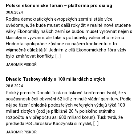
zelenou energetiku a uhlí pro provoz dožívajících
Polské ekonomické forum – platforma pro dialog
30.8.2024
elektráren budou nakupovat za určené ceny ze státních
Rodina demokratických evropských zemí si stále více
dolů. Taková je energetická politika nové polské vlády.
uvědomuje, že bude muset další roky žít v realitě nové studené
Ostatně expert Onichimowski podotkl, že na evropském
války. Ekonomiky našich zemí se budou muset vyrovnat nejen s
trhu s elektřinou je jí dost a je levná.
klasickými výzvami, ale také s požadavky válečného režimu.
Hodnota spolupráce zůstane na našem kontinentu o to
Jaromír Piskoř
výjimečně důležitější. Jedním z cílů Ekonomického fóra vždy
bylo zmírňovat konflikty. […]
JAROMÍR PISKOŘ
Divadlo Tuskovy vlády o 100 miliardách zlotých
28.8.2024
Polský premiér Donald Tusk na tiskové konferenci tvrdil, že v
současnosti čelí obvinění 62 lidí z minulé vládní garnitury. Podle
něj se řízení ohledně podezřelých veřejných výdajů týká 100
miliard zlotých (což je přibližně 20 % polského státního
rozpočtu a v přepočtu asi 600 miliard korun). Tusk tvrdí, že
předseda PiS Jarosław Kaczyński si myslel, […]
JAROMÍR PISKOŘ