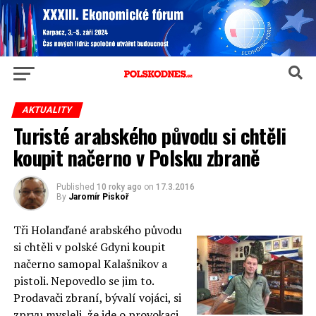
AKTUALITY
Turisté arabského původu si chtěli
koupit načerno v Polsku zbraně
Published
10 roky ago
on
17.3.2016
By
Jaromír Piskoř
Tři Holanďané arabského původu
si chtěli v polské Gdyni koupit
načerno samopal Kalašnikov a
pistoli. Nepovedlo se jim to.
Prodavači zbraní, bývalí vojáci, si
zprvu mysleli, že jde o provokaci