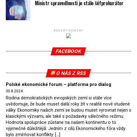
spotřeby.
Ministr spravedlnosti je stále šéfprokurátor
Připomeňme, že ukončení těžby hnědého uhlí pro
elektrárnu Turów nařídil Soudní dvůr Evropské unie
(SDEU) v souvislosti se stížnostmi českých samospráv
ADVERTISEMENT
verdiktem španělské soudkyně Rosario Silva de Lapureta
v květnu 2021. Vláda premiéra Morawieckého však
FACEBOOK
tomuto rozhodnutí nevyhověla, proto na žádost
Evropské komise uložil SDEU v září 2021 Polsku denní
pokutu ve výši 500 tisíc eur.
O NÁS Z RSS
Tento trest byl účtován téměř půl roku, až do února
Polské ekonomické forum – platforma pro dialog
2022, než byl tento případ z důvodu uzavření dohody
30.8.2024
Polska s Českou republikou o odstranění příčin sporu o
Rodina demokratických evropských zemí si stále více
důl Turów vymazán z rejstříku tribunálu. Celkem si
uvědomuje, že bude muset další roky žít v realitě nové studené
Polsko nechalo z přiznaných evropských fondů odečíst
války. Ekonomiky našich zemí se budou muset vyrovnat nejen s
asi 70 milionů eur na pokutách a 45 milionů eur
klasickými výzvami, ale také s požadavky válečného režimu.
Hodnota spolupráce zůstane na našem kontinentu o to
zaplatilo jako odškodnění České republice – ale jak důl,
výjimečně důležitější. Jedním z cílů Ekonomického fóra vždy
tak elektrárna nadále fungovaly. Už tehdy zástupci
bylo zmírňovat konflikty. […]