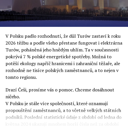
oslovuje své voliče, bublinu šílenců, kteří mu všechno
uvěří a nebudou se ptát na podrobnosti,“ řekl Rafał
Ziemkiewicz, redaktor týdeníku Do Rzeczy a ironicky
dodal: „Když se nynějšímu vedení státního hřebčince
podařilo prodat na aukci 10 plemenných koní za 600
V Polsku padlo rozhodnutí, že důl Turów zastaví k roku
000 euro, bylo to provládními médii oslavované jako
2026 těžbu a podle všeho přestane fungovat i elektrárna
velký úspěch. Za vlády PiS se 14 koní prodalo za 2,5
Turów, poháněná jeho hnědým uhlím. Ta v současnosti
milionu euro, což bylo stejnou mediální partou
pokrývá 7 % polské energetické spotřeby. Možná to
komentováno jako konec polského chovu koní. Ve vidění
potěší ekology napříč hranicemi i zahraniční těžaře, ale
kontrolorů činnosti PiS ale určitě šlo při prodeji koní o
rozhodně ne tisíce polských zaměstnanců, a to nejen v
praní peněz či jinou nelegální činnost.“
tomto regionu.
Tuskova čísla jsou ale ujetá i jinde, pokračoval
Ziemkiewicz. „Ve vládní aféře PiS kolem vydávání víz
Drazí Češi, prosíme vás o pomoc. Chceme dosáhnout
Tusk tvrdil, že za vlády dnešní opozice se nelegálně
ničeho.
prodalo 600 000 víz do Polska. Byla na to dokonce
V Polsku je stále více společností, které oznamují
vytvořena parlamentní vyšetřovací komise, která přišla
propouštění zaměstnanců, a to včetně velkých státních
ale pouze na to, že 220 víz do Polska bylo
podniků. Poslední statistické údaje z období od ledna do
prostřednictvím úplatků uspíšeno, tedy že víza byla
května 2024 ukazují mnohem horší čísla než za období