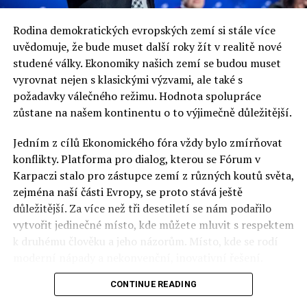
Rodina demokratických evropských zemí si stále více
uvědomuje, že bude muset další roky žít v realitě nové
studené války. Ekonomiky našich zemí se budou muset
vyrovnat nejen s klasickými výzvami, ale také s
požadavky válečného režimu. Hodnota spolupráce
zůstane na našem kontinentu o to výjimečně důležitější.
Jedním z cílů Ekonomického fóra vždy bylo zmírňovat
konflikty. Platforma pro dialog, kterou se Fórum v
Karpaczi stalo pro zástupce zemí z různých koutů světa,
zejména naší části Evropy, se proto stává ještě
důležitější. Za více než tři desetiletí se nám podařilo
vytvořit jedinečné místo, kde můžete mluvit s respektem
k druhému člověku a jeho názorům. Místo, kde se rodí
moderní nápady a nekonvenční, inovativní řešení.
CONTINUE READING
Polsko musí mít instituce, jejichž horizont činnosti je
delší než období, ve kterém byl u moci konkrétní