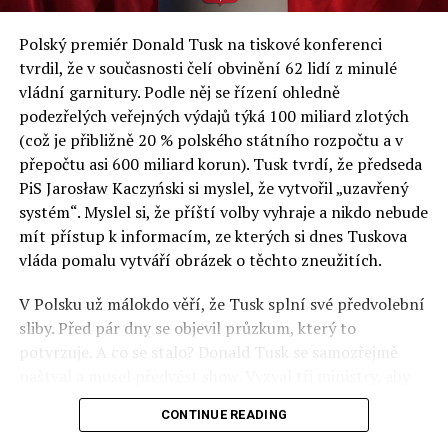
a východní Evropě.
Polský premiér Donald Tusk na tiskové konferenci
Otázky spojené s vývojem umělé inteligence budou na
tvrdil, že v současnosti čelí obvinění 62 lidí z minulé
fóru AI zvláště diskutovanou oblastí. Fórum AI bude
vládní garnitury. Podle něj se řízení ohledně
zahrnovat vyhrazenou tematickou trať skládající se z
podezřelých veřejných výdajů týká 100 miliard zlotých
panelů, prezentací, workshopů a speciálních akcí.
(což je přibližně 20 % polského státního rozpočtu a v
Budou diskutovány klíčové otázky vlivu umělé
přepočtu asi 600 miliard korun). Tusk tvrdí, že předseda
inteligence ve společnosti, ale i v sektoru veřejných a
PiS Jarosław Kaczyński si myslel, že vytvořil „uzavřený
komerčních služeb. Budou se diskutovat problémy a
systém“. Myslel si, že příští volby vyhraje a nikdo nebude
výzvy, kterým bude muset trh čelit tváří v tvář zásadním
mít přístup k informacím, ze kterých si dnes Tuskova
technologickým změnám. Účastníci fóra také zváží, do
vláda pomalu vytváří obrázek o těchto zneužitích.
jaké míry investice do vědeckého výzkumu a moderních
V Polsku už málokdo věří, že Tusk splní své předvolební
technologií umělé inteligence v mnoha oblastech života
sliby. Před pár dny se objevil průzkum, který to
umožní Evropské unii obnovit konkurenceschopnost ve
potvrzuje. A co se stalo? Donald Tusk se samozřejmě
vztahu ke globálním ekonomikám a nutnosti zajistit
naštval a musel předvést show. Vyzval tři ministry, aby
bezpečnost evropských zemí.
před kamerami podepsali dohodu o stíhání členů PiS, a
CONTINUE READING
ti poslušně ono divadlo předvedli. Andrzej Domański
(finance), Tomasz Siemoniak (vnitro) a Adam Bodnar