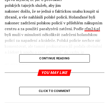
polských tajných služeb, aby jim
nakonec došlo, že se jedná o faktickou snahu koupit si
zbraně, a vše nahlásili polské policii. Holanďané byli
nakonec zadrženi polskou policií v přilehlém nákupním
centru a za použití paralyzérů zatčeni. Podle
rfm24.pl
byli muži v minulosti několikrát zadrženi holandskou
policí za napadení a krádeže.
Polská policie nechce nic
komentovat, ale tamní prokuratura již podala obvinění
a žádost k soudu o vzetí „turistů“ do vazby. jp
CONTINUE READING
RELATED TOPICS:
YOU MAY LIKE
UP NEXT
Vstali jsme z mrtvých
DON'T MISS
22 důvodů, proč by bylo dobré narodit se jako Polák a ne
CLICK TO COMMENT
jako Čech