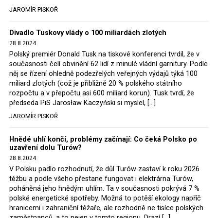
tehdejší opozice a dnes vládnoucí koalice, jako
JAROMÍR PISKOŘ
místopředseda Občanské platformy (PO) Rafał
Trzaskowski nebo lídr Hnutí Polsko 2050 Szymon
Divadlo Tuskovy vlády o 100 miliardách zlotých
Hołownia, přímo řekli, že by se polská vláda měla
28.8.2024
tomuto rozhodnutí podřídit.
Polský premiér Donald Tusk na tiskové konferenci tvrdil, že v
současnosti čelí obvinění 62 lidí z minulé vládní garnitury. Podle
Rozhodnutí polského ministra spravedlnosti jistě potěší
něj se řízení ohledně podezřelých veřejných výdajů týká 100
německé, české a polské ekology, ale i těžaře. Je těžké si
miliard zlotých (což je přibližně 20 % polského státního
rozpočtu a v přepočtu asi 600 miliard korun). Tusk tvrdí, že
představit, že by o takové věci rozhodoval sám ministr
předseda PiS Jarosław Kaczyński si myslel, […]
Bodnar. Musel získat politický souhlas vládnoucí koalice.
JAROMÍR PISKOŘ
Stále jsou totiž platné argumenty Morawieckého vlády,
že důl i elektrárna jsou – kromě zabezpečování cca 7 %
Hnědé uhlí končí, problémy začínají: Co čeká Polsko po
polského energetického mixu – klíčovými podniky, spolu
uzavření dolu Turów?
se svými dceřinými společnostmi zaměstnávají cca pět
28.8.2024
tisíc lidí. Navíc s činností dolu a elektrárny nepřímo
V Polsku padlo rozhodnutí, že důl Turów zastaví k roku 2026
souvisí dalších několik desítek tisíc pracovních míst v
těžbu a podle všeho přestane fungovat i elektrárna Turów,
regionu. Zelená politika ale opět zvítězila.
poháněná jeho hnědým uhlím. Ta v současnosti pokrývá 7 %
polské energetické spotřeby. Možná to potěší ekology napříč
hranicemi i zahraniční těžaře, ale rozhodně ne tisíce polských
Rozhodnutí polského ministra spravedlnosti jistě potěší
zaměstnanců, a to nejen v tomto regionu. Drazí […]