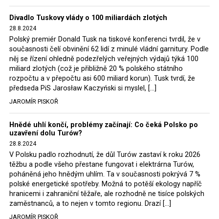
Trzaskowski nebo lídr Hnutí Polsko 2050 Szymon
Divadlo Tuskovy vlády o 100 miliardách zlotých
Hołownia, přímo řekli, že by se polská vláda měla
28.8.2024
tomuto rozhodnutí podřídit.
Polský premiér Donald Tusk na tiskové konferenci tvrdil, že v
současnosti čelí obvinění 62 lidí z minulé vládní garnitury. Podle
Rozhodnutí polského ministra spravedlnosti jistě potěší
něj se řízení ohledně podezřelých veřejných výdajů týká 100
německé, české a polské ekology, ale i těžaře. Je těžké si
miliard zlotých (což je přibližně 20 % polského státního
rozpočtu a v přepočtu asi 600 miliard korun). Tusk tvrdí, že
představit, že by o takové věci rozhodoval sám ministr
předseda PiS Jarosław Kaczyński si myslel, […]
Bodnar. Musel získat politický souhlas vládnoucí koalice.
JAROMÍR PISKOŘ
Stále jsou totiž platné argumenty Morawieckého vlády,
že důl i elektrárna jsou – kromě zabezpečování cca 7 %
Hnědé uhlí končí, problémy začínají: Co čeká Polsko po
polského energetického mixu – klíčovými podniky, spolu
uzavření dolu Turów?
se svými dceřinými společnostmi zaměstnávají cca pět
28.8.2024
tisíc lidí. Navíc s činností dolu a elektrárny nepřímo
V Polsku padlo rozhodnutí, že důl Turów zastaví k roku 2026
souvisí dalších několik desítek tisíc pracovních míst v
těžbu a podle všeho přestane fungovat i elektrárna Turów,
regionu. Zelená politika ale opět zvítězila.
poháněná jeho hnědým uhlím. Ta v současnosti pokrývá 7 %
polské energetické spotřeby. Možná to potěší ekology napříč
hranicemi i zahraniční těžaře, ale rozhodně ne tisíce polských
Rozhodnutí polského ministra spravedlnosti jistě potěší
zaměstnanců, a to nejen v tomto regionu. Drazí […]
německé, české a polské ekology, kteří žalobu u
JAROMÍR PISKOŘ
správního soudu podali, ale také německé a české