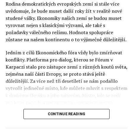
Rodina demokratických evropských zemí si stále více
uvědomuje, že bude muset další roky žít v realitě nové
studené války. Ekonomiky našich zemí se budou muset
vyrovnat nejen s klasickými výzvami, ale také s
požadavky válečného režimu. Hodnota spolupráce
zůstane na našem kontinentu o to výjimečně důležitější.
Jedním z cílů Ekonomického fóra vždy bylo zmírňovat
konflikty. Platforma pro dialog, kterou se Fórum v
Karpaczi stalo pro zástupce zemí z různých koutů světa,
zejména naší části Evropy, se proto stává ještě
důležitější. Za více než tři desetiletí se nám podařilo
vytvořit jedinečné místo, kde můžete mluvit s respektem
k druhému člověku a jeho názorům. Místo, kde se rodí
moderní nápady a nekonvenční, inovativní řešení.
CONTINUE READING
Polsko musí mít instituce, jejichž horizont činnosti je
delší než období, ve kterém byl u moci konkrétní
politický tým. Pouze to vám dává šanci skutečně řešit