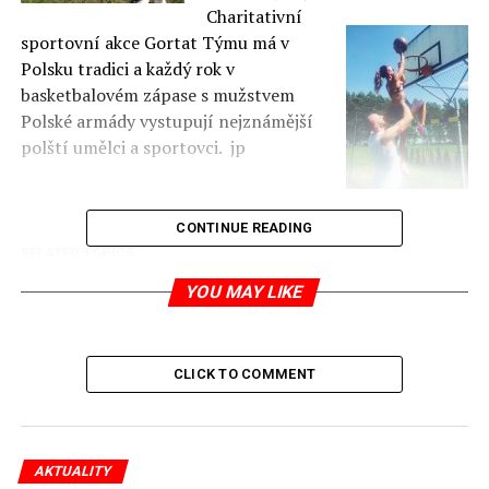
Charitativní
sportovní akce Gortat Týmu má v
Polsku tradici a každý rok v
basketbalovém zápase s mužstvem
Polské armády vystupují nejznámější
polští umělci a sportovci. jp
CONTINUE READING
RELATED TOPICS:
UP NEXT
YOU MAY LIKE
Polská tržiště už Čechy nelákají
DON'T MISS
Ach, ty volební sliby
CLICK TO COMMENT
Jaromír Piskoř
AKTUALITY