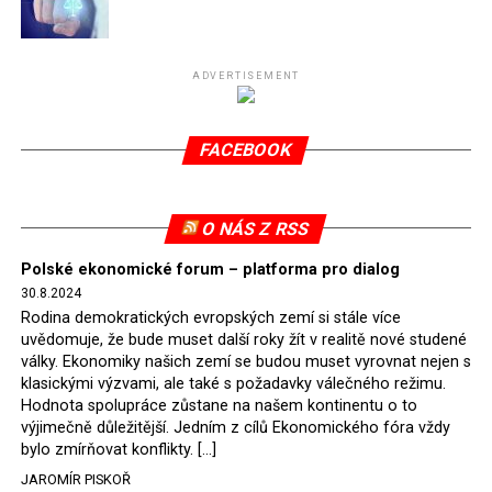
Připomeňme, že ukončení těžby hnědého uhlí pro
elektrárnu Turów nařídil Soudní dvůr Evropské unie
(SDEU) v souvislosti se stížnostmi českých samospráv
ADVERTISEMENT
verdiktem španělské soudkyně Rosario Silva de Lapureta
v květnu 2021. Vláda premiéra Morawieckého však
FACEBOOK
tomuto rozhodnutí nevyhověla, proto na žádost
Evropské komise uložil SDEU v září 2021 Polsku denní
pokutu ve výši 500 tisíc eur.
O NÁS Z RSS
Tento trest byl účtován téměř půl roku, až do února
Polské ekonomické forum – platforma pro dialog
2022, než byl tento případ z důvodu uzavření dohody
30.8.2024
Polska s Českou republikou o odstranění příčin sporu o
Rodina demokratických evropských zemí si stále více
důl Turów vymazán z rejstříku tribunálu. Celkem si
uvědomuje, že bude muset další roky žít v realitě nové studené
Polsko nechalo z přiznaných evropských fondů odečíst
války. Ekonomiky našich zemí se budou muset vyrovnat nejen s
asi 70 milionů eur na pokutách a 45 milionů eur
klasickými výzvami, ale také s požadavky válečného režimu.
Hodnota spolupráce zůstane na našem kontinentu o to
zaplatilo jako odškodnění České republice – ale jak důl,
výjimečně důležitější. Jedním z cílů Ekonomického fóra vždy
tak elektrárna nadále fungovaly. Už tehdy zástupci
bylo zmírňovat konflikty. […]
tehdejší opozice a dnes vládnoucí koalice, jako
JAROMÍR PISKOŘ
místopředseda Občanské platformy (PO) Rafał