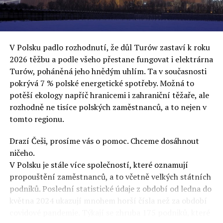
uvěří a nebudou se ptát na podrobnosti,“ řekl Rafał
Ziemkiewicz, redaktor týdeníku Do Rzeczy a ironicky
dodal: „Když se nynějšímu vedení státního hřebčince
podařilo prodat na aukci 10 plemenných koní za 600
V Polsku padlo rozhodnutí, že důl Turów zastaví k roku
000 euro, bylo to provládními médii oslavované jako
2026 těžbu a podle všeho přestane fungovat i elektrárna
velký úspěch. Za vlády PiS se 14 koní prodalo za 2,5
Turów, poháněná jeho hnědým uhlím. Ta v současnosti
milionu euro, což bylo stejnou mediální partou
pokrývá 7 % polské energetické spotřeby. Možná to
komentováno jako konec polského chovu koní. Ve vidění
potěší ekology napříč hranicemi i zahraniční těžaře, ale
kontrolorů činnosti PiS ale určitě šlo při prodeji koní o
rozhodně ne tisíce polských zaměstnanců, a to nejen v
praní peněz či jinou nelegální činnost.“
tomto regionu.
Tuskova čísla jsou ale ujetá i jinde, pokračoval
Ziemkiewicz. „Ve vládní aféře PiS kolem vydávání víz
Drazí Češi, prosíme vás o pomoc. Chceme dosáhnout
Tusk tvrdil, že za vlády dnešní opozice se nelegálně
ničeho.
prodalo 600 000 víz do Polska. Byla na to dokonce
V Polsku je stále více společností, které oznamují
vytvořena parlamentní vyšetřovací komise, která přišla
propouštění zaměstnanců, a to včetně velkých státních
ale pouze na to, že 220 víz do Polska bylo
podniků. Poslední statistické údaje z období od ledna do
prostřednictvím úplatků uspíšeno, tedy že víza byla
května 2024 ukazují mnohem horší čísla než za období
vydána přednostně. Ptá se dnes někdo Tuska, kam se
covidové pandemie. Týkají se zhruba 175 podniků, které
podělo oněch 599 780 uplacených víz? Nikdo se už