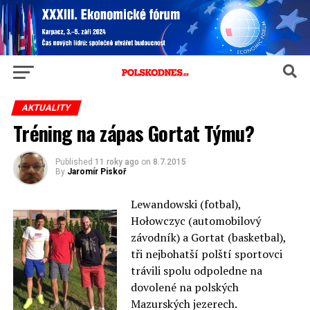
AKTUALITY
Tréning na zápas Gortat Týmu?
Published
11 roky ago
on
8.7.2015
By
Jaromír Piskoř
Lewandowski (fotbal),
Hołowczyc (automobilový
závodník) a Gortat (basketbal),
tři nejbohatší polští sportovci
trávili spolu odpoledne na
dovolené na polských
Mazurských jezerech.