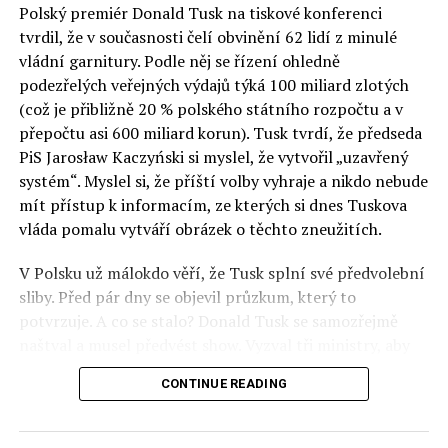
Polský premiér Donald Tusk na tiskové konferenci
Otázky spojené s vývojem umělé inteligence budou na
tvrdil, že v současnosti čelí obvinění 62 lidí z minulé
fóru AI zvláště diskutovanou oblastí. Fórum AI bude
vládní garnitury. Podle něj se řízení ohledně
zahrnovat vyhrazenou tematickou trať skládající se z
podezřelých veřejných výdajů týká 100 miliard zlotých
panelů, prezentací, workshopů a speciálních akcí.
(což je přibližně 20 % polského státního rozpočtu a v
Budou diskutovány klíčové otázky vlivu umělé
přepočtu asi 600 miliard korun). Tusk tvrdí, že předseda
inteligence ve společnosti, ale i v sektoru veřejných a
PiS Jarosław Kaczyński si myslel, že vytvořil „uzavřený
komerčních služeb. Budou se diskutovat problémy a
systém“. Myslel si, že příští volby vyhraje a nikdo nebude
výzvy, kterým bude muset trh čelit tváří v tvář zásadním
mít přístup k informacím, ze kterých si dnes Tuskova
technologickým změnám. Účastníci fóra také zváží, do
vláda pomalu vytváří obrázek o těchto zneužitích.
jaké míry investice do vědeckého výzkumu a moderních
V Polsku už málokdo věří, že Tusk splní své předvolební
technologií umělé inteligence v mnoha oblastech života
sliby. Před pár dny se objevil průzkum, který to
umožní Evropské unii obnovit konkurenceschopnost ve
potvrzuje. A co se stalo? Donald Tusk se samozřejmě
vztahu ke globálním ekonomikám a nutnosti zajistit
naštval a musel předvést show. Vyzval tři ministry, aby
bezpečnost evropských zemí.
před kamerami podepsali dohodu o stíhání členů PiS, a
CONTINUE READING
ti poslušně ono divadlo předvedli. Andrzej Domański
(finance), Tomasz Siemoniak (vnitro) a Adam Bodnar
(spravedlnost) podepsali teatrálně dohodu týkající se