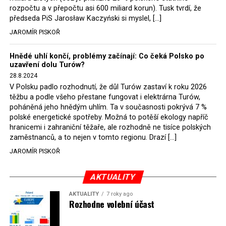
rozpočtu a v přepočtu asi 600 miliard korun). Tusk tvrdí, že
představit, že by o takové věci rozhodoval sám ministr
předseda PiS Jarosław Kaczyński si myslel, […]
Bodnar. Musel získat politický souhlas vládnoucí koalice.
JAROMÍR PISKOŘ
Stále jsou totiž platné argumenty Morawieckého vlády,
že důl i elektrárna jsou – kromě zabezpečování cca 7 %
Hnědé uhlí končí, problémy začínají: Co čeká Polsko po
polského energetického mixu – klíčovými podniky, spolu
uzavření dolu Turów?
se svými dceřinými společnostmi zaměstnávají cca pět
28.8.2024
tisíc lidí. Navíc s činností dolu a elektrárny nepřímo
V Polsku padlo rozhodnutí, že důl Turów zastaví k roku 2026
souvisí dalších několik desítek tisíc pracovních míst v
těžbu a podle všeho přestane fungovat i elektrárna Turów,
regionu. Zelená politika ale opět zvítězila.
poháněná jeho hnědým uhlím. Ta v současnosti pokrývá 7 %
polské energetické spotřeby. Možná to potěší ekology napříč
hranicemi i zahraniční těžaře, ale rozhodně ne tisíce polských
Rozhodnutí polského ministra spravedlnosti jistě potěší
zaměstnanců, a to nejen v tomto regionu. Drazí […]
německé, české a polské ekology, kteří žalobu u
JAROMÍR PISKOŘ
správního soudu podali, ale také německé a české
hnědouhelné těžaře, kteří do polské elektrárny budou
možná vozit své hnědé uhlí. ČEZ bude také spokojen –
AKTUALITY
škrtnutím 7 % elektřiny znamená totiž pro Polsko zcela
AKTUALITY
7 roky ago
neplánované a nečekané skokové zvýšení závislosti na
Rozhodne volební účast
dovozu elektřiny už od roku 2027.