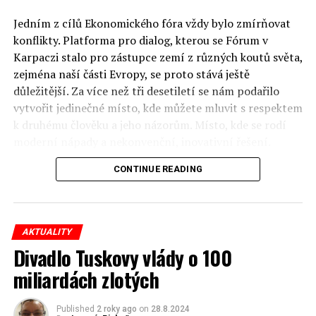
Jedním z cílů Ekonomického fóra vždy bylo zmírňovat
konflikty. Platforma pro dialog, kterou se Fórum v
Karpaczi stalo pro zástupce zemí z různých koutů světa,
zejména naší části Evropy, se proto stává ještě
důležitější. Za více než tři desetiletí se nám podařilo
vytvořit jedinečné místo, kde můžete mluvit s respektem
k druhému člověku a jeho názorům. Místo, kde se rodí
moderní nápady a nekonvenční, inovativní řešení.
CONTINUE READING
Polsko musí mít instituce, jejichž horizont činnosti je
delší než období, ve kterém byl u moci konkrétní
politický tým. Pouze to vám dává šanci skutečně řešit
problémy. Hosty Fóra jsou prezidenti, předsedové vlád,
AKTUALITY
ministři, politici a představitelé samosprávy, prezidenti
Divadlo Tuskovy vlády o 100
korporací, lidé z kultury, renomovaní vědci, novináři a
miliardách zlotých
zástupci nevládních organizací.
Důkladná analýza trendů prováděná odborníky z
Published
2 roky ago
on
28.8.2024