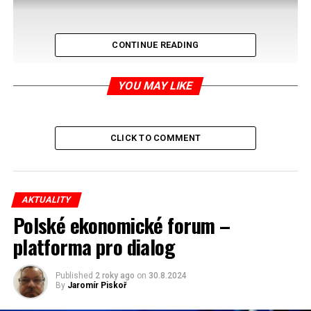
CONTINUE READING
YOU MAY LIKE
CLICK TO COMMENT
AKTUALITY
Polské ekonomické forum –
platforma pro dialog
RELATED TOPICS:
Published
2 roky ago
on
30.8.2024
UP NEXT
By
Jaromír Piskoř
Obsah německé koaliční dohody je pro Polsko pozitivním
překvapením