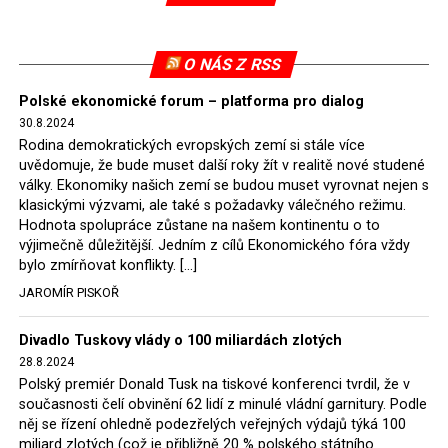
Evropské komise uložil SDEU v září 2021 Polsku denní
pokutu ve výši 500 tisíc eur.
O NÁS Z RSS
Tento trest byl účtován téměř půl roku, až do února
Polské ekonomické forum – platforma pro dialog
2022, než byl tento případ z důvodu uzavření dohody
30.8.2024
Polska s Českou republikou o odstranění příčin sporu o
Rodina demokratických evropských zemí si stále více
důl Turów vymazán z rejstříku tribunálu. Celkem si
uvědomuje, že bude muset další roky žít v realitě nové studené
Polsko nechalo z přiznaných evropských fondů odečíst
války. Ekonomiky našich zemí se budou muset vyrovnat nejen s
asi 70 milionů eur na pokutách a 45 milionů eur
klasickými výzvami, ale také s požadavky válečného režimu.
Hodnota spolupráce zůstane na našem kontinentu o to
zaplatilo jako odškodnění České republice – ale jak důl,
výjimečně důležitější. Jedním z cílů Ekonomického fóra vždy
tak elektrárna nadále fungovaly. Už tehdy zástupci
bylo zmírňovat konflikty. […]
tehdejší opozice a dnes vládnoucí koalice, jako
JAROMÍR PISKOŘ
místopředseda Občanské platformy (PO) Rafał
Trzaskowski nebo lídr Hnutí Polsko 2050 Szymon
Divadlo Tuskovy vlády o 100 miliardách zlotých
Hołownia, přímo řekli, že by se polská vláda měla
28.8.2024
tomuto rozhodnutí podřídit.
Polský premiér Donald Tusk na tiskové konferenci tvrdil, že v
současnosti čelí obvinění 62 lidí z minulé vládní garnitury. Podle
Rozhodnutí polského ministra spravedlnosti jistě potěší
něj se řízení ohledně podezřelých veřejných výdajů týká 100
německé, české a polské ekology, ale i těžaře. Je těžké si
miliard zlotých (což je přibližně 20 % polského státního