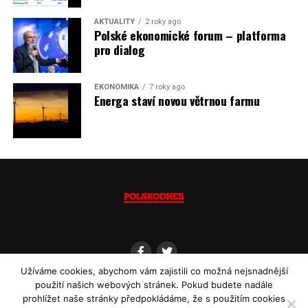
Jaromír Piskoř
AKTUALITY
2 roky ago
Polské ekonomické forum – platforma
(psáno pro info.cz)
pro dialog
EKONOMIKA
7 roky ago
Energa staví novou větrnou farmu
Užíváme cookies, abychom vám zajistili co možná nejsnadnější
použití našich webových stránek. Pokud budete nadále
prohlížet naše stránky předpokládáme, že s použitím cookies