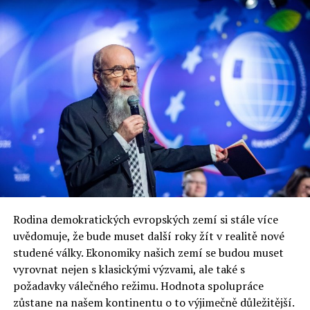
DON'T MISS
Polsky se holocaust řekne zagłada – O knize Anny
Bikont My z Jedwabneho
Jaromír Piskoř
redaktor a editor polskodnes.cz
Rodina demokratických evropských zemí si stále více
uvědomuje, že bude muset další roky žít v realitě nové
studené války. Ekonomiky našich zemí se budou muset
vyrovnat nejen s klasickými výzvami, ale také s
požadavky válečného režimu. Hodnota spolupráce
zůstane na našem kontinentu o to výjimečně důležitější.