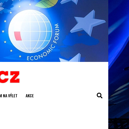
M NA VÝLET
AKCE