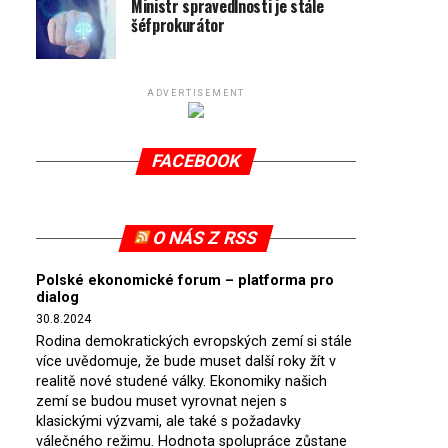
Ministr spravedlnosti je stále
šéfprokurátor
ADVERTISEMENT
FACEBOOK
O NÁS Z RSS
Polské ekonomické forum – platforma pro
dialog
30.8.2024
Rodina demokratických evropských zemí si stále
více uvědomuje, že bude muset další roky žít v
realitě nové studené války. Ekonomiky našich
zemí se budou muset vyrovnat nejen s
klasickými výzvami, ale také s požadavky
válečného režimu. Hodnota spolupráce zůstane