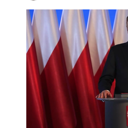
Polsku a střední a východní Evropě.
Otázky spojené s vývojem umělé intelig
oblastí. Fórum AI bude zahrnovat vyhraz
prezentací, workshopů a speciálních ak
inteligence ve společnosti, ale i v sekt
diskutovat problémy a výzvy, kterým bud
technologickým změnám. Účastníci fóra 
výzkumu a moderních technologií umělé
Evropské unii obnovit konkurencescho
nutnosti zajistit bezpečnost evropských