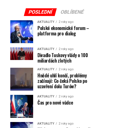
POSLEDNÍ
OBLÍBENÉ
AKTUALITY
2 roky ago
Polské ekonomické forum –
platforma pro dialog
AKTUALITY
2 roky ago
Divadlo Tuskovy vlády o 100
miliardách zlotých
AKTUALITY
2 roky ago
Hnědé uhlí končí, problémy
začínají: Co čeká Polsko po
uzavření dolu Turów?
AKTUALITY
2 roky ago
Čas pro nové vůdce
AKTUALITY
2 roky ago