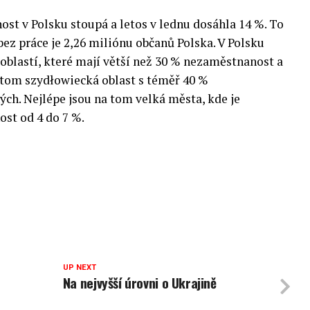
st v Polsku stoupá a letos v lednu dosáhla 14 %. To
ez práce je 2,26 miliónu občanů Polska. V Polsku
oblastí, které mají větší než 30 % nezaměstnanost a
 tom szydłowiecká oblast s téměř 40 %
ch. Nejlépe jsou na tom velká města, kde je
st od 4 do 7 %.
UP NEXT
Na nejvyšší úrovni o Ukrajině