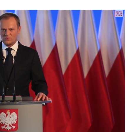
ence budou na fóru AI zvláště diskutovanou
enou tematickou trať skládající se z panelů,
cí. Budou diskutovány klíčové otázky vlivu umělé
oru veřejných a komerčních služeb. Budou se
e muset trh čelit tváří v tvář zásadním
také zváží, do jaké míry investice do vědeckého
 inteligence v mnoha oblastech života umožní
pnost ve vztahu ke globálním ekonomikám a
 zemí.