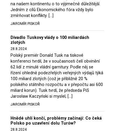
na našem kontinentu o to výjimečně důležitější.
Jedním z cílů Ekonomického fóra vždy bylo
zmírňovat konflikty. […]
JAROMÍR PISKOŘ
Divadlo Tuskovy vlády o 100 miliardách
zlotých
28.8.2024
Polský premiér Donald Tusk na tiskové
konferenci tvrdil, že v současnosti čelí obvinění
62 lidí z minulé vládní garnitury. Podle něj se
řízení ohledně podezřelých veřejných výdajů týká
100 miliard zlotých (což je přibližně 20 %
polského státního rozpočtu a v přepočtu asi 600
miliard korun). Tusk tvrdí, že předseda PiS
Jarosław Kaczyński si myslel, […]
JAROMÍR PISKOŘ
Hnědé uhlí končí, problémy začínají: Co čeká
Polsko po uzavření dolu Turów?
28.8.2024