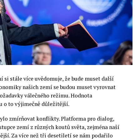
si stále více uvědomuje, že bude muset další
 Ekonomiky našich zemí se budou muset vyrovnat
 požadavky válečného režimu. Hodnota
 o to výjimečně důležitější.
lo zmírňovat konflikty. Platforma pro dialog,
stupce zemí z různých koutů světa, zejména naší
ější. Za více než tři desetiletí se nám podařilo