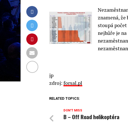
Nezaměstnano
znamená, že b
stoupá počet 
nejhůře je na
nezaměstnaný
nezaměstnano
jp
zdroj:
forsal.pl
RELATED TOPICS:
DON'T MISS
B – Off Road helikoptéra