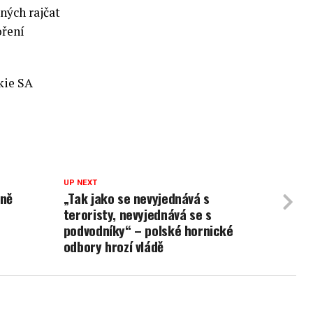
ených rajčat
oření
kie SA
UP NEXT
oně
„Tak jako se nevyjednává s
teroristy, nevyjednává se s
podvodníky“ – polské hornické
odbory hrozí vládě