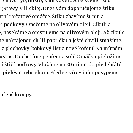
cí chovu ryb, místo, kam Vás srdečně zveme jsou
y (Stawy Milickie). Dnes Vám doporučujeme štiku
tní rajčatové omáčce. Štiku zbavíme šupin a
4 podkovy. Opečeme na olivovém oleji. Cibuli a
 nasekáme a orestujeme na olivovém oleji. Až cibule
 nakrájenou chilli papričku a ještě chvíli smažíme.
z plechovky, bobkový list a nové koření. Na mírném
stne. Dochutíme pepřem a solí.
Omáčku přeložíme
í štičí podkovy. Vložíme na 20 minut do předehřáté
přelévat rybu shora. Před servírováním posypeme
vařené kroupy.