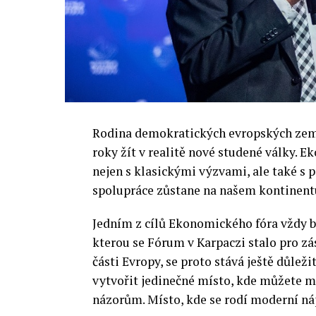
Rodina demokratických evropských zemí 
roky žít v realitě nové studené války.
nejen s klasickými výzvami, ale také s
spolupráce zůstane na našem kontinentu
Jedním z cílů Ekonomického fóra vždy by
kterou se Fórum v Karpaczi stalo pro zá
části Evropy, se proto stává ještě důležit
vytvořit jedinečné místo, kde můžete m
názorům. Místo, kde se rodí moderní ná