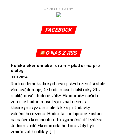
ADVERTISEMENT
FACEBOOK
O NÁS Z RSS
Polské ekonomické forum – platforma pro
dialog
30.8.2024
Rodina demokratických evropských zemí si stále
více uvědomuje, že bude muset další roky žít v
realitě nové studené války. Ekonomiky našich
zemí se budou muset vyrovnat nejen s
klasickými výzvami, ale také s požadavky
válečného režimu. Hodnota spolupráce zůstane
na našem kontinentu o to výjimečně důležitější.
Jedním z cílů Ekonomického fóra vždy bylo
zmírňovat konflikty. […]