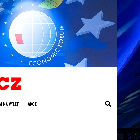
M NA VÝLET
AKCE