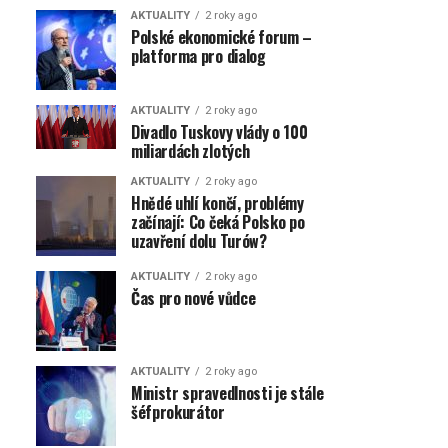
AKTUALITY
2 roky ago
Polské ekonomické forum –
platforma pro dialog
AKTUALITY
2 roky ago
Divadlo Tuskovy vlády o 100
miliardách zlotých
AKTUALITY
2 roky ago
Hnědé uhlí končí, problémy
začínají: Co čeká Polsko po
uzavření dolu Turów?
AKTUALITY
2 roky ago
Čas pro nové vůdce
AKTUALITY
2 roky ago
Ministr spravedlnosti je stále
šéfprokurátor