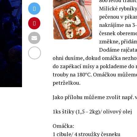
800 letou tradi
Milické rybník
pečenou v pikan
nakrájíme na 3-
česnek obereme,
změkne, přidáme
Dodáme rajčata 
ohni dusíme, dokud omáčka nezhou
do zapékací mísy a poklademe do n
trouby na 180°C. Omáčkou můžeme 
petrželkou.
Jako přílohu můžeme zvolit např. 
1ks štiky (1,5 – 2kg)/ olivový olej
Omáčka:
1 cibule/ 4 stroužky česneku