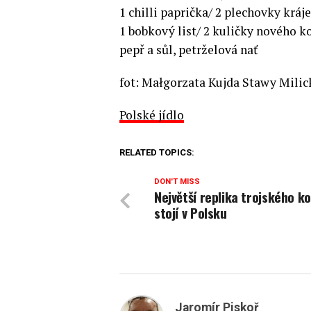
1 chilli paprička/ 2 plechovky kráj
1 bobkový list/ 2 kuličky nového k
pepř a sůl, petrželová nať
fot: Małgorzata Kujda Stawy Milic
Polské jídlo
RELATED TOPICS:
DON'T MISS
Největší replika trojského k
stojí v Polsku
Jaromír Piskoř