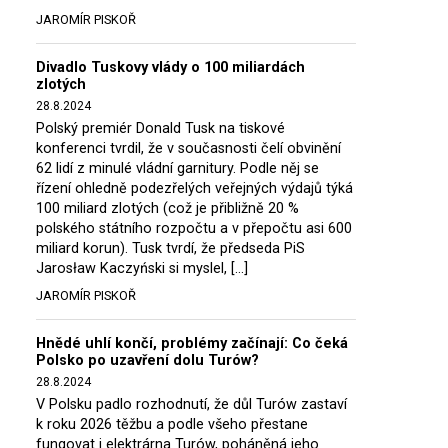
JAROMÍR PISKOŘ
Divadlo Tuskovy vlády o 100 miliardách
zlotých
28.8.2024
Polský premiér Donald Tusk na tiskové
konferenci tvrdil, že v současnosti čelí obvinění
62 lidí z minulé vládní garnitury. Podle něj se
řízení ohledně podezřelých veřejných výdajů týká
100 miliard zlotých (což je přibližně 20 %
polského státního rozpočtu a v přepočtu asi 600
miliard korun). Tusk tvrdí, že předseda PiS
Jarosław Kaczyński si myslel, […]
JAROMÍR PISKOŘ
Hnědé uhlí končí, problémy začínají: Co čeká
Polsko po uzavření dolu Turów?
28.8.2024
V Polsku padlo rozhodnutí, že důl Turów zastaví
k roku 2026 těžbu a podle všeho přestane
fungovat i elektrárna Turów, poháněná jeho