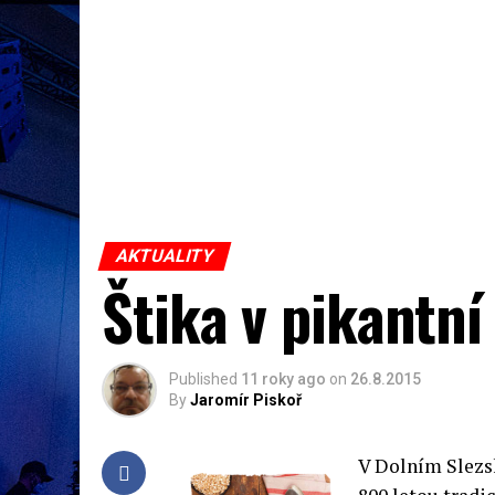
AKTUALITY
Štika v pikantn
Published
11 roky ago
on
26.8.2015
By
Jaromír Piskoř
V Dolním Slezsk