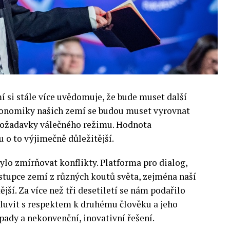
si stále více uvědomuje, že bude muset další
 Ekonomiky našich zemí se budou muset vyrovnat
 požadavky válečného režimu. Hodnota
 o to výjimečně důležitější.
lo zmírňovat konflikty. Platforma pro dialog,
stupce zemí z různých koutů světa, zejména naší
ější. Za více než tři desetiletí se nám podařilo
luvit s respektem k druhému člověku a jeho
pady a nekonvenční, inovativní řešení.