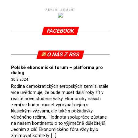
ADVERTISEMENT
FACEBOOK
O NÁS Z RSS
Polské ekonomické forum – platforma pro
dialog
30.8.2024
Rodina demokratických evropských zemí si stále
více uvědomuje, že bude muset další roky žít v
realitě nové studené války. Ekonomiky našich
zemí se budou muset vyrovnat nejen s
klasickými výzvami, ale také s požadavky
válečného režimu. Hodnota spolupráce zůstane
na našem kontinentu o to výjimečně důležitější.
Jedním z cílů Ekonomického fóra vždy bylo
zmírňovat konflikty. […]