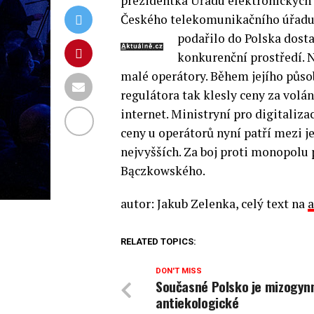
prezidentka Úřadu elektronických
Českého telekomunikačního úřadu.
podařilo do Polska dosta
konkurenční prostředí. 
malé operátory. Během jejího půso
regulátora tak klesly ceny za volán
internet.
Ministryní pro digitalizac
ceny u operátorů nyní patří mezi j
nejvyšších. Za boj proti monopolu
Bączkowského.
autor: Jakub Zelenka, celý text na
a
RELATED TOPICS:
DON'T MISS
Současné Polsko je mizogynn
antiekologické