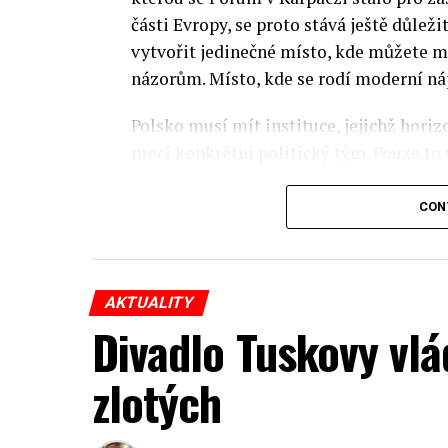
části Evropy, se proto stává ještě důležit
vytvořit jedinečné místo, kde můžete m
názorům. Místo, kde se rodí moderní ná
Polsko musí mít instituce, jejichž horizo
moci konkrétní politický tým. Pouze to
Fóra jsou prezidenti, předsedové vlád, m
prezidenti korporací, lidé z kultury, re
CON
organizací.
Důkladná analýza trendů prováděná odbo
AKTUALITY
umožňuje každoročně připravit obsahov
Divadlo Tuskovy vlá
více než 350 akcí týkajících se celého s
inovativní ekonomiky, občanské společno
zlotých
Jednou z klíčových událostí XXXIII. ek
připravené Varšavskou ekonomickou šk