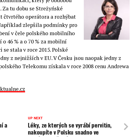
 komunikací, který je obdobou
 Za tu dobu se Streżyńské
t čtvrtého operátora a rozhýbat
Například zlepšila podmínky pro
bení v čele polského mobilního
í o 46 % a o 70 % za mobilní
i se stala v roce 2015. Polské
edny z nejnižších v EU. V Česku jsou naopak jedny z
 polského Telekomu získala v roce 2008 cenu Andrewa
ktualne.cz
UP NEXT
í a
Léky, ze kterých se vyrábí pervitin,
nakoupíte v Polsku snadno ve