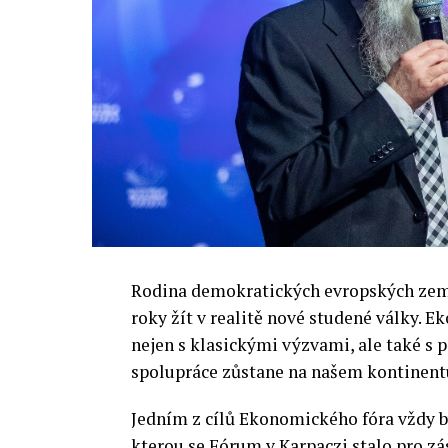
Rodina demokratických evropských zemí 
roky žít v realitě nové studené války.
nejen s klasickými výzvami, ale také s
spolupráce zůstane na našem kontinentu
Jedním z cílů Ekonomického fóra vždy by
kterou se Fórum v Karpaczi stalo pro zá