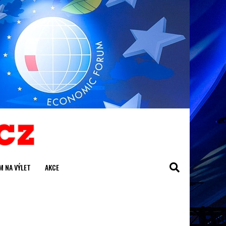
M NA VÝLET
AKCE