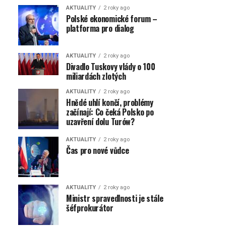
AKTUALITY
2 roky ago
Polské ekonomické forum –
platforma pro dialog
AKTUALITY
2 roky ago
Divadlo Tuskovy vlády o 100
miliardách zlotých
AKTUALITY
2 roky ago
Hnědé uhlí končí, problémy
začínají: Co čeká Polsko po
uzavření dolu Turów?
AKTUALITY
2 roky ago
Čas pro nové vůdce
AKTUALITY
2 roky ago
Ministr spravedlnosti je stále
šéfprokurátor