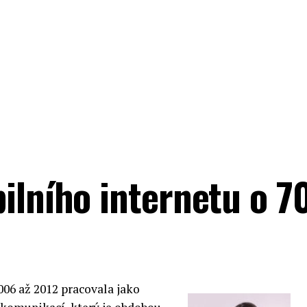
bilního internetu o 
006 až 2012 pracovala jako