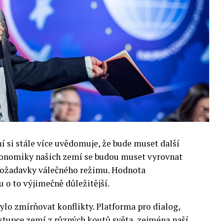
si stále více uvědomuje, že bude muset další
 Ekonomiky našich zemí se budou muset vyrovnat
 požadavky válečného režimu. Hodnota
 o to výjimečně důležitější.
lo zmírňovat konflikty. Platforma pro dialog,
stupce zemí z různých koutů světa, zejména naší