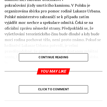
pokračování jízdy smrtícího kamionu. V Polsku je
organizována sbírka pro pomoc rodině Lukasze Urbana.
Polské ministerstvo zahraničí se k případu zatím
vyjádřit moc nechce a spekulace odmítá. Čeká se na
oficiální zprávu německé strany.
Předpokládá se, že
vyšetřování teroristického činu bude dlouhé a kdy bude
moci rodina pochovat tělo, není proto známo. Pokud se
hrdinství Lukasze Urbana potvrdí, je velmi
pravděpodobné, že přímí pozůstalí dostanou zvláštní
rentu, kterou má v pravomoci udělit polská premiérka.
CONTINUE READING
jp
YOU MAY LIKE
RELATED TOPICS:
UP NEXT
Kam o vánočních prázdninách? Co Polsko?
CLICK TO COMMENT
DON'T MISS
Ustojí to konzervativní vláda?