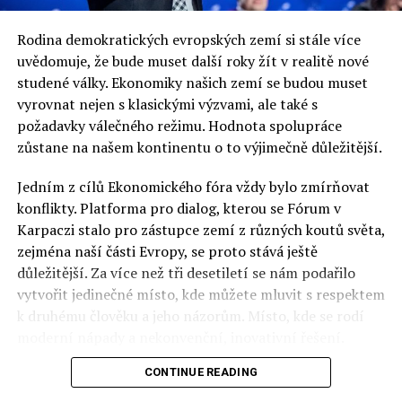
Rodina demokratických evropských zemí si stále více
uvědomuje, že bude muset další roky žít v realitě nové
studené války. Ekonomiky našich zemí se budou muset
vyrovnat nejen s klasickými výzvami, ale také s
požadavky válečného režimu. Hodnota spolupráce
zůstane na našem kontinentu o to výjimečně důležitější.
Jedním z cílů Ekonomického fóra vždy bylo zmírňovat
konflikty. Platforma pro dialog, kterou se Fórum v
Karpaczi stalo pro zástupce zemí z různých koutů světa,
zejména naší části Evropy, se proto stává ještě
důležitější. Za více než tři desetiletí se nám podařilo
vytvořit jedinečné místo, kde můžete mluvit s respektem
k druhému člověku a jeho názorům. Místo, kde se rodí
moderní nápady a nekonvenční, inovativní řešení.
CONTINUE READING
Polsko musí mít instituce, jejichž horizont činnosti je
delší než období, ve kterém byl u moci konkrétní