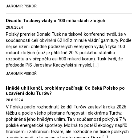
tehdejší opozice a dnes vládnoucí koalice, jako
JAROMÍR PISKOŘ
místopředseda Občanské platformy (PO) Rafał
Trzaskowski nebo lídr Hnutí Polsko 2050 Szymon
Divadlo Tuskovy vlády o 100 miliardách zlotých
Hołownia, přímo řekli, že by se polská vláda měla
28.8.2024
tomuto rozhodnutí podřídit.
Polský premiér Donald Tusk na tiskové konferenci tvrdil, že v
současnosti čelí obvinění 62 lidí z minulé vládní garnitury. Podle
Rozhodnutí polského ministra spravedlnosti jistě potěší
něj se řízení ohledně podezřelých veřejných výdajů týká 100
německé, české a polské ekology, ale i těžaře. Je těžké si
miliard zlotých (což je přibližně 20 % polského státního
rozpočtu a v přepočtu asi 600 miliard korun). Tusk tvrdí, že
představit, že by o takové věci rozhodoval sám ministr
předseda PiS Jarosław Kaczyński si myslel, […]
Bodnar. Musel získat politický souhlas vládnoucí koalice.
JAROMÍR PISKOŘ
Stále jsou totiž platné argumenty Morawieckého vlády,
že důl i elektrárna jsou – kromě zabezpečování cca 7 %
Hnědé uhlí končí, problémy začínají: Co čeká Polsko po
polského energetického mixu – klíčovými podniky, spolu
uzavření dolu Turów?
se svými dceřinými společnostmi zaměstnávají cca pět
28.8.2024
tisíc lidí. Navíc s činností dolu a elektrárny nepřímo
V Polsku padlo rozhodnutí, že důl Turów zastaví k roku 2026
souvisí dalších několik desítek tisíc pracovních míst v
těžbu a podle všeho přestane fungovat i elektrárna Turów,
regionu. Zelená politika ale opět zvítězila.
poháněná jeho hnědým uhlím. Ta v současnosti pokrývá 7 %
polské energetické spotřeby. Možná to potěší ekology napříč
hranicemi i zahraniční těžaře, ale rozhodně ne tisíce polských
Rozhodnutí polského ministra spravedlnosti jistě potěší
zaměstnanců, a to nejen v tomto regionu. Drazí […]