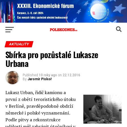
AKTUALITY
Sbírka pro pozůstalé Lukasze
Urbana
Published
10 roky ago
on
22.12.2016
By
Jaromír Piskoř
Lukasz Urban, řidič kamionu a
první z obětí teroristického útoku
v Berlíně, pravděpodobně obdrží
německé i polské vyznamenání.
Podle pitvy a rekonstrukce
události měl zabránit útočníkovi v