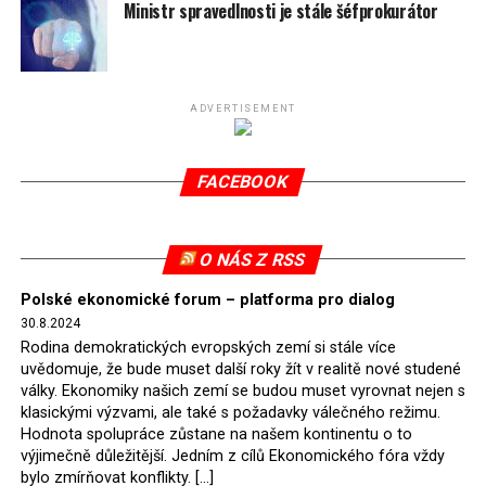
spotřeby.
Ministr spravedlnosti je stále šéfprokurátor
Připomeňme, že ukončení těžby hnědého uhlí pro
elektrárnu Turów nařídil Soudní dvůr Evropské unie
(SDEU) v souvislosti se stížnostmi českých samospráv
ADVERTISEMENT
verdiktem španělské soudkyně Rosario Silva de Lapureta
v květnu 2021. Vláda premiéra Morawieckého však
FACEBOOK
tomuto rozhodnutí nevyhověla, proto na žádost
Evropské komise uložil SDEU v září 2021 Polsku denní
pokutu ve výši 500 tisíc eur.
O NÁS Z RSS
Tento trest byl účtován téměř půl roku, až do února
Polské ekonomické forum – platforma pro dialog
2022, než byl tento případ z důvodu uzavření dohody
30.8.2024
Polska s Českou republikou o odstranění příčin sporu o
Rodina demokratických evropských zemí si stále více
důl Turów vymazán z rejstříku tribunálu. Celkem si
uvědomuje, že bude muset další roky žít v realitě nové studené
Polsko nechalo z přiznaných evropských fondů odečíst
války. Ekonomiky našich zemí se budou muset vyrovnat nejen s
asi 70 milionů eur na pokutách a 45 milionů eur
klasickými výzvami, ale také s požadavky válečného režimu.
Hodnota spolupráce zůstane na našem kontinentu o to
zaplatilo jako odškodnění České republice – ale jak důl,
výjimečně důležitější. Jedním z cílů Ekonomického fóra vždy
tak elektrárna nadále fungovaly. Už tehdy zástupci
bylo zmírňovat konflikty. […]