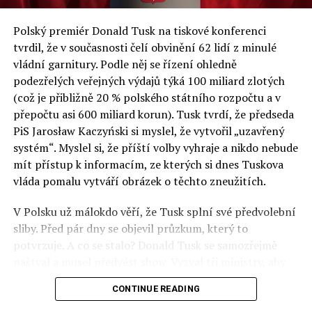
a východní Evropě.
Polský premiér Donald Tusk na tiskové konferenci
Otázky spojené s vývojem umělé inteligence budou na
tvrdil, že v současnosti čelí obvinění 62 lidí z minulé
fóru AI zvláště diskutovanou oblastí. Fórum AI bude
vládní garnitury. Podle něj se řízení ohledně
zahrnovat vyhrazenou tematickou trať skládající se z
podezřelých veřejných výdajů týká 100 miliard zlotých
panelů, prezentací, workshopů a speciálních akcí.
(což je přibližně 20 % polského státního rozpočtu a v
Budou diskutovány klíčové otázky vlivu umělé
přepočtu asi 600 miliard korun). Tusk tvrdí, že předseda
inteligence ve společnosti, ale i v sektoru veřejných a
PiS Jarosław Kaczyński si myslel, že vytvořil „uzavřený
komerčních služeb. Budou se diskutovat problémy a
systém“. Myslel si, že příští volby vyhraje a nikdo nebude
výzvy, kterým bude muset trh čelit tváří v tvář zásadním
mít přístup k informacím, ze kterých si dnes Tuskova
technologickým změnám. Účastníci fóra také zváží, do
vláda pomalu vytváří obrázek o těchto zneužitích.
jaké míry investice do vědeckého výzkumu a moderních
V Polsku už málokdo věří, že Tusk splní své předvolební
technologií umělé inteligence v mnoha oblastech života
sliby. Před pár dny se objevil průzkum, který to
umožní Evropské unii obnovit konkurenceschopnost ve
potvrzuje. A co se stalo? Donald Tusk se samozřejmě
vztahu ke globálním ekonomikám a nutnosti zajistit
naštval a musel předvést show. Vyzval tři ministry, aby
bezpečnost evropských zemí.
před kamerami podepsali dohodu o stíhání členů PiS, a
CONTINUE READING
ti poslušně ono divadlo předvedli. Andrzej Domański
(finance), Tomasz Siemoniak (vnitro) a Adam Bodnar