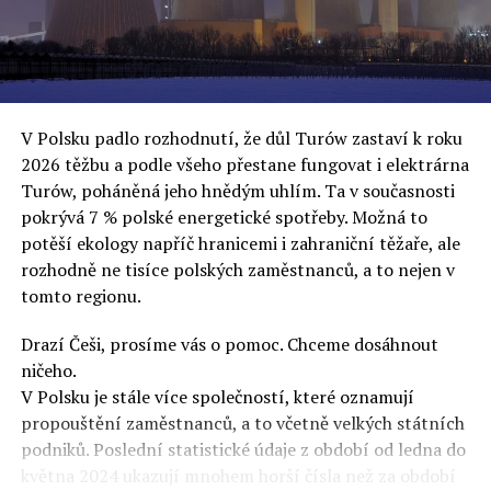
oslovuje své voliče, bublinu šílenců, kteří mu všechno
uvěří a nebudou se ptát na podrobnosti,“ řekl Rafał
Ziemkiewicz, redaktor týdeníku Do Rzeczy a ironicky
dodal: „Když se nynějšímu vedení státního hřebčince
podařilo prodat na aukci 10 plemenných koní za 600
V Polsku padlo rozhodnutí, že důl Turów zastaví k roku
000 euro, bylo to provládními médii oslavované jako
2026 těžbu a podle všeho přestane fungovat i elektrárna
velký úspěch. Za vlády PiS se 14 koní prodalo za 2,5
Turów, poháněná jeho hnědým uhlím. Ta v současnosti
milionu euro, což bylo stejnou mediální partou
pokrývá 7 % polské energetické spotřeby. Možná to
komentováno jako konec polského chovu koní. Ve vidění
potěší ekology napříč hranicemi i zahraniční těžaře, ale
kontrolorů činnosti PiS ale určitě šlo při prodeji koní o
rozhodně ne tisíce polských zaměstnanců, a to nejen v
praní peněz či jinou nelegální činnost.“
tomto regionu.
Tuskova čísla jsou ale ujetá i jinde, pokračoval
Ziemkiewicz. „Ve vládní aféře PiS kolem vydávání víz
Drazí Češi, prosíme vás o pomoc. Chceme dosáhnout
Tusk tvrdil, že za vlády dnešní opozice se nelegálně
ničeho.
prodalo 600 000 víz do Polska. Byla na to dokonce
V Polsku je stále více společností, které oznamují
vytvořena parlamentní vyšetřovací komise, která přišla
propouštění zaměstnanců, a to včetně velkých státních
ale pouze na to, že 220 víz do Polska bylo
podniků. Poslední statistické údaje z období od ledna do
prostřednictvím úplatků uspíšeno, tedy že víza byla
května 2024 ukazují mnohem horší čísla než za období