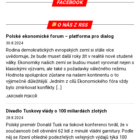
FACEBOOK
tomuto rozhodnutí nevyhověla, proto na žádost
Evropské komise uložil SDEU v září 2021 Polsku denní
pokutu ve výši 500 tisíc eur.
O NÁS Z RSS
Tento trest byl účtován téměř půl roku, až do února
Polské ekonomické forum – platforma pro dialog
2022, než byl tento případ z důvodu uzavření dohody
30.8.2024
Polska s Českou republikou o odstranění příčin sporu o
Rodina demokratických evropských zemí si stále více
důl Turów vymazán z rejstříku tribunálu. Celkem si
uvědomuje, že bude muset další roky žít v realitě nové studené
Polsko nechalo z přiznaných evropských fondů odečíst
války. Ekonomiky našich zemí se budou muset vyrovnat nejen s
asi 70 milionů eur na pokutách a 45 milionů eur
klasickými výzvami, ale také s požadavky válečného režimu.
Hodnota spolupráce zůstane na našem kontinentu o to
zaplatilo jako odškodnění České republice – ale jak důl,
výjimečně důležitější. Jedním z cílů Ekonomického fóra vždy
tak elektrárna nadále fungovaly. Už tehdy zástupci
bylo zmírňovat konflikty. […]
tehdejší opozice a dnes vládnoucí koalice, jako
JAROMÍR PISKOŘ
místopředseda Občanské platformy (PO) Rafał
Trzaskowski nebo lídr Hnutí Polsko 2050 Szymon
Divadlo Tuskovy vlády o 100 miliardách zlotých
Hołownia, přímo řekli, že by se polská vláda měla
28.8.2024
tomuto rozhodnutí podřídit.
Polský premiér Donald Tusk na tiskové konferenci tvrdil, že v
současnosti čelí obvinění 62 lidí z minulé vládní garnitury. Podle
Rozhodnutí polského ministra spravedlnosti jistě potěší
něj se řízení ohledně podezřelých veřejných výdajů týká 100