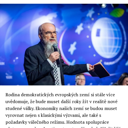
RELATED TOPICS:
UP NEXT
Polák Robert Kubica zpět ve formuli 1
DON'T MISS
Poláci za své zdraví zaplatili loni českým zdravotníkům
200 miliónů korun
Jaromír Piskoř
redaktor a editor polskodnes.cz
Rodina demokratických evropských zemí si stále více
uvědomuje, že bude muset další roky žít v realitě nové
studené války. Ekonomiky našich zemí se budou muset
vyrovnat nejen s klasickými výzvami, ale také s
požadavky válečného režimu. Hodnota spolupráce