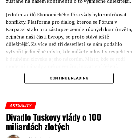
zůstane na našem kontinentu o to výjimečně důležitější.
Jedním z cílů Ekonomického fóra vždy bylo zmírňovat
konflikty. Platforma pro dialog, kterou se Fórum v
Karpaczi stalo pro zástupce zemí z různých koutů světa,
zejména naší části Evropy, se proto stává ještě
důležitější. Za více než tři desetiletí se nám podařilo
vytvořit jedinečné místo, kde můžete mluvit s respektem
k druhému člověku a jeho názorům. Místo, kde se rodí
moderní nápady a nekonvenční, inovativní řešení.
CONTINUE READING
Polsko musí mít instituce, jejichž horizont činnosti je
delší než období, ve kterém byl u moci konkrétní
politický tým. Pouze to vám dává šanci skutečně řešit
problémy. Hosty Fóra jsou prezidenti, předsedové vlád,
AKTUALITY
ministři, politici a představitelé samosprávy, prezidenti
Divadlo Tuskovy vlády o 100
korporací, lidé z kultury, renomovaní vědci, novináři a
miliardách zlotých
zástupci nevládních organizací.
Důkladná analýza trendů prováděná odborníky z