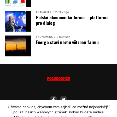
Jaromír Piskoř
AKTUALITY
2 roky ago
Polské ekonomické forum – platforma
(psáno pro info.cz)
pro dialog
EKONOMIKA
7 roky ago
Energa staví novou větrnou farmu
Užíváme cookies, abychom vám zajistili co možná nejsnadnější
použití našich webových stránek. Pokud budete nadále