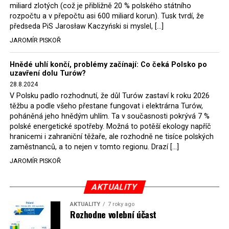
německé, české a polské ekology, ale i těžaře. Je těžké si
miliard zlotých (což je přibližně 20 % polského státního
rozpočtu a v přepočtu asi 600 miliard korun). Tusk tvrdí, že
představit, že by o takové věci rozhodoval sám ministr
předseda PiS Jarosław Kaczyński si myslel, […]
Bodnar. Musel získat politický souhlas vládnoucí koalice.
JAROMÍR PISKOŘ
Stále jsou totiž platné argumenty Morawieckého vlády,
že důl i elektrárna jsou – kromě zabezpečování cca 7 %
Hnědé uhlí končí, problémy začínají: Co čeká Polsko po
polského energetického mixu – klíčovými podniky, spolu
uzavření dolu Turów?
se svými dceřinými společnostmi zaměstnávají cca pět
28.8.2024
tisíc lidí. Navíc s činností dolu a elektrárny nepřímo
V Polsku padlo rozhodnutí, že důl Turów zastaví k roku 2026
souvisí dalších několik desítek tisíc pracovních míst v
těžbu a podle všeho přestane fungovat i elektrárna Turów,
regionu. Zelená politika ale opět zvítězila.
poháněná jeho hnědým uhlím. Ta v současnosti pokrývá 7 %
polské energetické spotřeby. Možná to potěší ekology napříč
hranicemi i zahraniční těžaře, ale rozhodně ne tisíce polských
Rozhodnutí polského ministra spravedlnosti jistě potěší
zaměstnanců, a to nejen v tomto regionu. Drazí […]
německé, české a polské ekology, kteří žalobu u
JAROMÍR PISKOŘ
správního soudu podali, ale také německé a české
hnědouhelné těžaře, kteří do polské elektrárny budou
možná vozit své hnědé uhlí. ČEZ bude také spokojen –
AKTUALITY
škrtnutím 7 % elektřiny znamená totiž pro Polsko zcela
AKTUALITY
7 roky ago
neplánované a nečekané skokové zvýšení závislosti na
Rozhodne volební účast
dovozu elektřiny už od roku 2027.