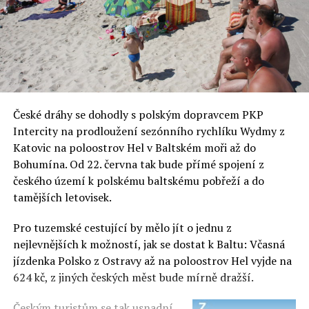
České dráhy se dohodly s polským dopravcem PKP
Intercity na prodloužení sezónního rychlíku Wydmy z
Katovic na poloostrov Hel v Baltském moři až do
Bohumína. Od 22. června tak bude přímé spojení z
českého území k polskému baltskému pobřeží a do
tamějších letovisek.
Pro tuzemské cestující by mělo jít o jednu z
nejlevnějších k možností, jak se dostat k Baltu: Včasná
jízdenka Polsko z Ostravy až na poloostrov Hel vyjde na
624 kč, z jiných českých měst bude mírně dražší.
Českým turistům se tak usnadní