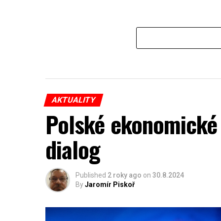
AKTUALITY
Polské ekonomické 
dialog
Published
2 roky ago
on
30.8.2024
By
Jaromír Piskoř