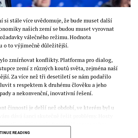
si stále více uvědomuje, že bude muset další
 Ekonomiky našich zemí se budou muset vyrovnat
 požadavky válečného režimu. Hodnota
 o to výjimečně důležitější.
lo zmírňovat konflikty. Platforma pro dialog,
stupce zemí z různých koutů světa, zejména naší
ější. Za více než tři desetiletí se nám podařilo
luvit s respektem k druhému člověku a jeho
pady a nekonvenční, inovativní řešení.
nt činnosti je delší než období, ve kterém byl u
 vám dává šanci skutečně řešit problémy. Hosty
inistři, politici a představitelé samosprávy,
nomovaní vědci, novináři a zástupci nevládních
TINUE READING