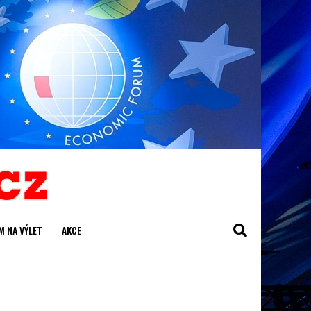
M NA VÝLET
AKCE