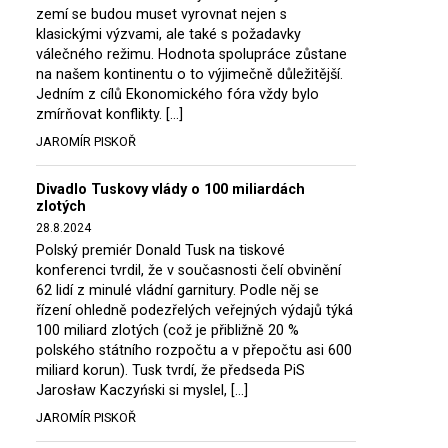
zemí se budou muset vyrovnat nejen s
klasickými výzvami, ale také s požadavky
válečného režimu. Hodnota spolupráce zůstane
na našem kontinentu o to výjimečně důležitější.
Jedním z cílů Ekonomického fóra vždy bylo
zmírňovat konflikty. […]
JAROMÍR PISKOŘ
Divadlo Tuskovy vlády o 100 miliardách
zlotých
28.8.2024
Polský premiér Donald Tusk na tiskové
konferenci tvrdil, že v současnosti čelí obvinění
62 lidí z minulé vládní garnitury. Podle něj se
řízení ohledně podezřelých veřejných výdajů týká
100 miliard zlotých (což je přibližně 20 %
polského státního rozpočtu a v přepočtu asi 600
miliard korun). Tusk tvrdí, že předseda PiS
Jarosław Kaczyński si myslel, […]
JAROMÍR PISKOŘ