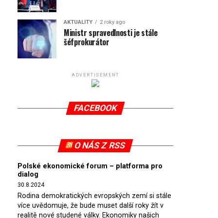
AKTUALITY
2 roky ago
Ministr spravedlnosti je stále
šéfprokurátor
ADVERTISEMENT
FACEBOOK
O NÁS Z RSS
Polské ekonomické forum – platforma pro
dialog
30.8.2024
Rodina demokratických evropských zemí si stále
více uvědomuje, že bude muset další roky žít v
realitě nové studené války. Ekonomiky našich