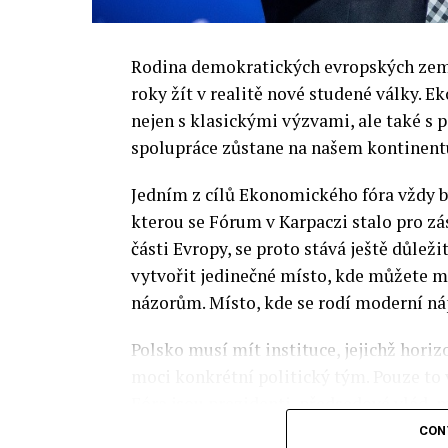
Rodina demokratických evropských zemí 
roky žít v realitě nové studené války.
nejen s klasickými výzvami, ale také s
spolupráce zůstane na našem kontinentu
Jedním z cílů Ekonomického fóra vždy by
kterou se Fórum v Karpaczi stalo pro zá
části Evropy, se proto stává ještě důležit
vytvořit jedinečné místo, kde můžete m
názorům. Místo, kde se rodí moderní ná
Polsko musí mít instituce, jejichž horizo
moci konkrétní politický tým. Pouze to
Fóra jsou prezidenti, předsedové vlád, m
prezidenti korporací, lidé z kultury, re
CON