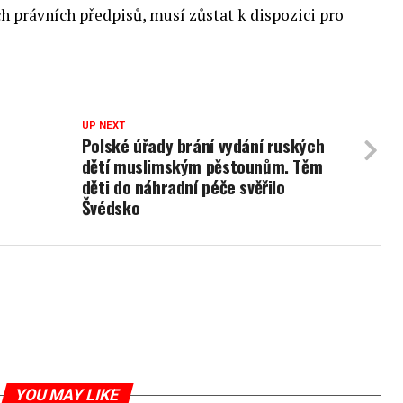
h právních předpisů, musí zůstat k dispozici pro
UP NEXT
Polské úřady brání vydání ruských
dětí muslimským pěstounům. Těm
děti do náhradní péče svěřilo
Švédsko
YOU MAY LIKE