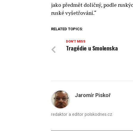
jako předmět doličný, podle ruskýc
ruské vyšetřování.“
RELATED TOPICS:
DON'T MISS
Tragédie u Smolenska
Jaromír Piskoř
redaktor a editor polskodnes.cz