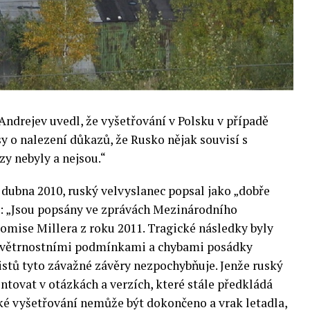
Andrejev uvedl, že vyšetřování v Polsku v případě
y o nalezení důkazů, že Rusko nějak souvisí s
zy nebyly a nejsou.“
. dubna 2010, ruský velvyslanec popsal jako „dobře
j: „Jsou popsány ve zprávách Mezinárodního
omise Millera z roku 2011. Tragické následky byly
větrnostními podmínkami a chybami posádky
listů tyto závažné závěry nezpochybňuje. Jenže ruský
ntovat v otázkách a verzích, které stále předkládá
ské vyšetřování nemůže být dokončeno a vrak letadla,