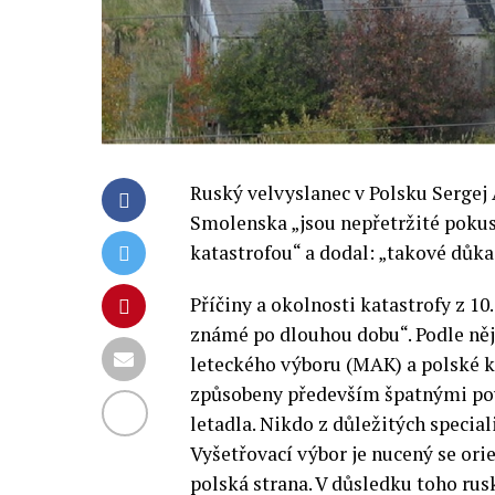
Ruský velvyslanec v Polsku Sergej 
Smolenska „jsou nepřetržité pokus
katastrofou“ a dodal: „takové důka
Příčiny a okolnosti katastrofy z 10
známé po dlouhou dobu“. Podle ně
leteckého výboru (MAK) a polské k
způsobeny především špatnými po
letadla. Nikdo z důležitých specia
Vyšetřovací výbor je nucený se orie
polská strana. V důsledku toho ru