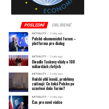
POSLEDNÍ
OBLÍBENÉ
AKTUALITY
2 roky ago
Polské ekonomické forum –
platforma pro dialog
AKTUALITY
2 roky ago
Divadlo Tuskovy vlády o 100
miliardách zlotých
AKTUALITY
2 roky ago
Hnědé uhlí končí, problémy
začínají: Co čeká Polsko po
uzavření dolu Turów?
AKTUALITY
2 roky ago
Čas pro nové vůdce