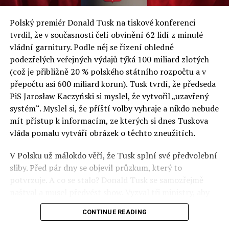
a východní Evropě.
Polský premiér Donald Tusk na tiskové konferenci
Otázky spojené s vývojem umělé inteligence budou na
tvrdil, že v současnosti čelí obvinění 62 lidí z minulé
fóru AI zvláště diskutovanou oblastí. Fórum AI bude
vládní garnitury. Podle něj se řízení ohledně
zahrnovat vyhrazenou tematickou trať skládající se z
podezřelých veřejných výdajů týká 100 miliard zlotých
panelů, prezentací, workshopů a speciálních akcí.
(což je přibližně 20 % polského státního rozpočtu a v
Budou diskutovány klíčové otázky vlivu umělé
přepočtu asi 600 miliard korun). Tusk tvrdí, že předseda
inteligence ve společnosti, ale i v sektoru veřejných a
PiS Jarosław Kaczyński si myslel, že vytvořil „uzavřený
komerčních služeb. Budou se diskutovat problémy a
systém“. Myslel si, že příští volby vyhraje a nikdo nebude
výzvy, kterým bude muset trh čelit tváří v tvář zásadním
mít přístup k informacím, ze kterých si dnes Tuskova
technologickým změnám. Účastníci fóra také zváží, do
vláda pomalu vytváří obrázek o těchto zneužitích.
jaké míry investice do vědeckého výzkumu a moderních
V Polsku už málokdo věří, že Tusk splní své předvolební
technologií umělé inteligence v mnoha oblastech života
sliby. Před pár dny se objevil průzkum, který to
umožní Evropské unii obnovit konkurenceschopnost ve
potvrzuje. A co se stalo? Donald Tusk se samozřejmě
vztahu ke globálním ekonomikám a nutnosti zajistit
naštval a musel předvést show. Vyzval tři ministry, aby
bezpečnost evropských zemí.
před kamerami podepsali dohodu o stíhání členů PiS, a
CONTINUE READING
ti poslušně ono divadlo předvedli. Andrzej Domański
(finance), Tomasz Siemoniak (vnitro) a Adam Bodnar