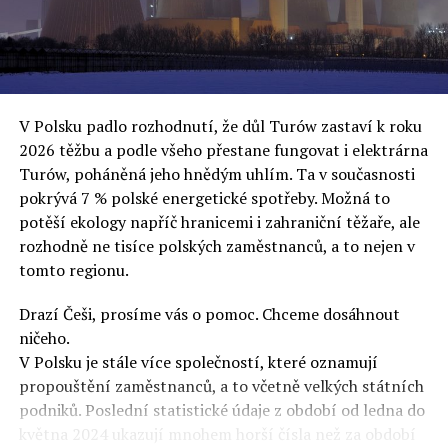
oslovuje své voliče, bublinu šílenců, kteří mu všechno
uvěří a nebudou se ptát na podrobnosti,“ řekl Rafał
Ziemkiewicz, redaktor týdeníku Do Rzeczy a ironicky
dodal: „Když se nynějšímu vedení státního hřebčince
podařilo prodat na aukci 10 plemenných koní za 600
V Polsku padlo rozhodnutí, že důl Turów zastaví k roku
000 euro, bylo to provládními médii oslavované jako
2026 těžbu a podle všeho přestane fungovat i elektrárna
velký úspěch. Za vlády PiS se 14 koní prodalo za 2,5
Turów, poháněná jeho hnědým uhlím. Ta v současnosti
milionu euro, což bylo stejnou mediální partou
pokrývá 7 % polské energetické spotřeby. Možná to
komentováno jako konec polského chovu koní. Ve vidění
potěší ekology napříč hranicemi i zahraniční těžaře, ale
kontrolorů činnosti PiS ale určitě šlo při prodeji koní o
rozhodně ne tisíce polských zaměstnanců, a to nejen v
praní peněz či jinou nelegální činnost.“
tomto regionu.
Tuskova čísla jsou ale ujetá i jinde, pokračoval
Ziemkiewicz. „Ve vládní aféře PiS kolem vydávání víz
Drazí Češi, prosíme vás o pomoc. Chceme dosáhnout
Tusk tvrdil, že za vlády dnešní opozice se nelegálně
ničeho.
prodalo 600 000 víz do Polska. Byla na to dokonce
V Polsku je stále více společností, které oznamují
vytvořena parlamentní vyšetřovací komise, která přišla
propouštění zaměstnanců, a to včetně velkých státních
ale pouze na to, že 220 víz do Polska bylo
podniků. Poslední statistické údaje z období od ledna do
prostřednictvím úplatků uspíšeno, tedy že víza byla
května 2024 ukazují mnohem horší čísla než za období