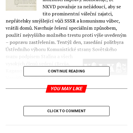
NKVD považuje za nežádoucí, aby se
tito prominentní váleční zajatci,
nepřátelsky smýšlející vůči SSSR a komunismu vůbec,
vrátili domů. Navrhuje řešení speciálním způsobem,
použití nejvyššího možného trestu proti výše uvedeným
– popravu zastřelením. Tentýž den, zasedání politbyra
Ústředního výboru Komunistické strany Sovětského
svazu podpisem Stalina a všech
vysokých členů vedení (Berija,
Kaganovič, Kalinin, Molotov,
CONTINUE READING
Vorošilov) rozhodlo, že se zhruba
26 000 polských nepřátel má podrobit nejvyššímu
YOU MAY LIKE
trestu.
Tímto usnesením bylo rozhodnuto o osudu 15
000 polských důstojníků, pohraničníků, příslušníků
rozvědky a kontrarozvědky, četníků, policistů a
CLICK TO COMMENT
pracovníků vězeňské služby držených ve zmíněných
táborech. Dalších 11 000 Poláků, kteří byli ve věznicích a
táborech po celém pásu západní části Sovětského svazu,