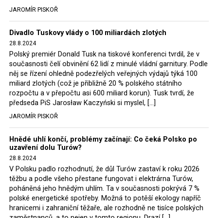
tehdejší opozice a dnes vládnoucí koalice, jako
JAROMÍR PISKOŘ
místopředseda Občanské platformy (PO) Rafał
Trzaskowski nebo lídr Hnutí Polsko 2050 Szymon
Divadlo Tuskovy vlády o 100 miliardách zlotých
Hołownia, přímo řekli, že by se polská vláda měla
28.8.2024
tomuto rozhodnutí podřídit.
Polský premiér Donald Tusk na tiskové konferenci tvrdil, že v
současnosti čelí obvinění 62 lidí z minulé vládní garnitury. Podle
Rozhodnutí polského ministra spravedlnosti jistě potěší
něj se řízení ohledně podezřelých veřejných výdajů týká 100
německé, české a polské ekology, ale i těžaře. Je těžké si
miliard zlotých (což je přibližně 20 % polského státního
rozpočtu a v přepočtu asi 600 miliard korun). Tusk tvrdí, že
představit, že by o takové věci rozhodoval sám ministr
předseda PiS Jarosław Kaczyński si myslel, […]
Bodnar. Musel získat politický souhlas vládnoucí koalice.
JAROMÍR PISKOŘ
Stále jsou totiž platné argumenty Morawieckého vlády,
že důl i elektrárna jsou – kromě zabezpečování cca 7 %
Hnědé uhlí končí, problémy začínají: Co čeká Polsko po
polského energetického mixu – klíčovými podniky, spolu
uzavření dolu Turów?
se svými dceřinými společnostmi zaměstnávají cca pět
28.8.2024
tisíc lidí. Navíc s činností dolu a elektrárny nepřímo
V Polsku padlo rozhodnutí, že důl Turów zastaví k roku 2026
souvisí dalších několik desítek tisíc pracovních míst v
těžbu a podle všeho přestane fungovat i elektrárna Turów,
regionu. Zelená politika ale opět zvítězila.
poháněná jeho hnědým uhlím. Ta v současnosti pokrývá 7 %
polské energetické spotřeby. Možná to potěší ekology napříč
hranicemi i zahraniční těžaře, ale rozhodně ne tisíce polských
Rozhodnutí polského ministra spravedlnosti jistě potěší
zaměstnanců, a to nejen v tomto regionu. Drazí […]