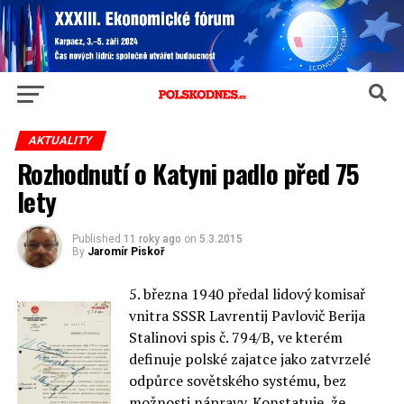
AKTUALITY
Rozhodnutí o Katyni padlo před 75
lety
Published
11 roky ago
on
5.3.2015
By
Jaromír Piskoř
5. března 1940 předal lidový komisař
vnitra SSSR Lavrentij Pavlovič Berija
Stalinovi spis č. 794/B, ve kterém
definuje polské zajatce jako zatvrzelé
odpůrce sovětského systému, bez
možnosti nápravy. Konstatuje, že