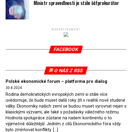
spotřeby.
Ministr spravedlnosti je stále šéfprokurátor
Připomeňme, že ukončení těžby hnědého uhlí pro
elektrárnu Turów nařídil Soudní dvůr Evropské unie
(SDEU) v souvislosti se stížnostmi českých samospráv
ADVERTISEMENT
verdiktem španělské soudkyně Rosario Silva de Lapureta
v květnu 2021. Vláda premiéra Morawieckého však
FACEBOOK
tomuto rozhodnutí nevyhověla, proto na žádost
Evropské komise uložil SDEU v září 2021 Polsku denní
pokutu ve výši 500 tisíc eur.
O NÁS Z RSS
Tento trest byl účtován téměř půl roku, až do února
Polské ekonomické forum – platforma pro dialog
2022, než byl tento případ z důvodu uzavření dohody
30.8.2024
Polska s Českou republikou o odstranění příčin sporu o
Rodina demokratických evropských zemí si stále více
důl Turów vymazán z rejstříku tribunálu. Celkem si
uvědomuje, že bude muset další roky žít v realitě nové studené
Polsko nechalo z přiznaných evropských fondů odečíst
války. Ekonomiky našich zemí se budou muset vyrovnat nejen s
asi 70 milionů eur na pokutách a 45 milionů eur
klasickými výzvami, ale také s požadavky válečného režimu.
Hodnota spolupráce zůstane na našem kontinentu o to
zaplatilo jako odškodnění České republice – ale jak důl,
výjimečně důležitější. Jedním z cílů Ekonomického fóra vždy
tak elektrárna nadále fungovaly. Už tehdy zástupci
bylo zmírňovat konflikty. […]