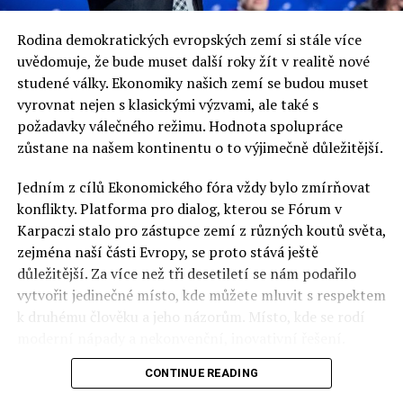
Rodina demokratických evropských zemí si stále více
uvědomuje, že bude muset další roky žít v realitě nové
RELATED TOPICS:
studené války. Ekonomiky našich zemí se budou muset
UP NEXT
vyrovnat nejen s klasickými výzvami, ale také s
Polsko se zvětší – o 368 ha, které dlužíme
požadavky válečného režimu. Hodnota spolupráce
DON'T MISS
zůstane na našem kontinentu o to výjimečně důležitější.
POLSKO JAKO ÚTOČIŠTĚ UPRCHLÍKŮ Z PROTEKTORÁTU
Jedním z cílů Ekonomického fóra vždy bylo zmírňovat
konflikty. Platforma pro dialog, kterou se Fórum v
Jaromír Piskoř
Karpaczi stalo pro zástupce zemí z různých koutů světa,
zejména naší části Evropy, se proto stává ještě
důležitější. Za více než tři desetiletí se nám podařilo
redaktor a editor polskodnes.cz
vytvořit jedinečné místo, kde můžete mluvit s respektem
k druhému člověku a jeho názorům. Místo, kde se rodí
moderní nápady a nekonvenční, inovativní řešení.
CONTINUE READING
Polsko musí mít instituce, jejichž horizont činnosti je
delší než období, ve kterém byl u moci konkrétní