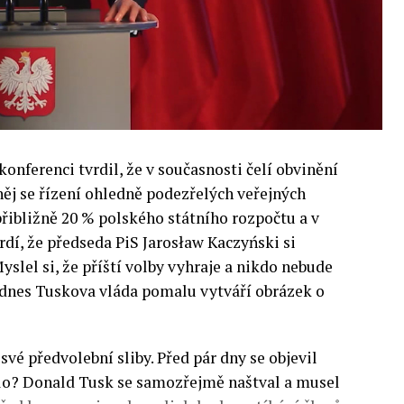
onferenci tvrdil, že v současnosti čelí obvinění
 něj se řízení ohledně podezřelých veřejných
přibližně 20 % polského státního rozpočtu a v
rdí, že předseda PiS Jarosław Kaczyński si
yslel si, že příští volby vyhraje a nikdo nebude
i dnes Tuskova vláda pomalu vytváří obrázek o
své předvolební sliby. Před pár dny se objevil
talo? Donald Tusk se samozřejmě naštval a musel