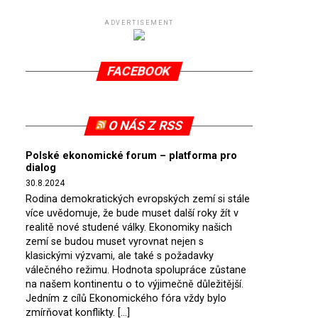
ADVERTISEMENT
FACEBOOK
O NÁS Z RSS
Polské ekonomické forum – platforma pro
dialog
30.8.2024
Rodina demokratických evropských zemí si stále
více uvědomuje, že bude muset další roky žít v
realitě nové studené války. Ekonomiky našich
zemí se budou muset vyrovnat nejen s
klasickými výzvami, ale také s požadavky
válečného režimu. Hodnota spolupráce zůstane
na našem kontinentu o to výjimečně důležitější.
Jedním z cílů Ekonomického fóra vždy bylo
zmírňovat konflikty. […]