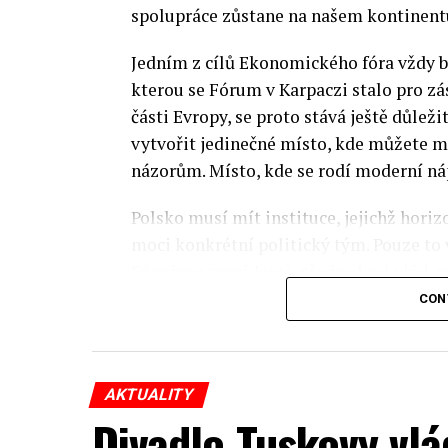
spolupráce zůstane na našem kontinentu
Jedním z cílů Ekonomického fóra vždy by
kterou se Fórum v Karpaczi stalo pro zá
části Evropy, se proto stává ještě důležit
vytvořit jedinečné místo, kde můžete m
názorům. Místo, kde se rodí moderní ná
Polsko musí mít instituce, jejichž horizo
moci konkrétní politický tým. Pouze to
Fóra jsou prezidenti, předsedové vlád, m
prezidenti korporací, lidé z kultury, re
CON
organizací.
Důkladná analýza trendů prováděná odbo
AKTUALITY
umožňuje každoročně připravit obsahov
Divadlo Tuskovy vlá
více než 350 akcí týkajících se celého s