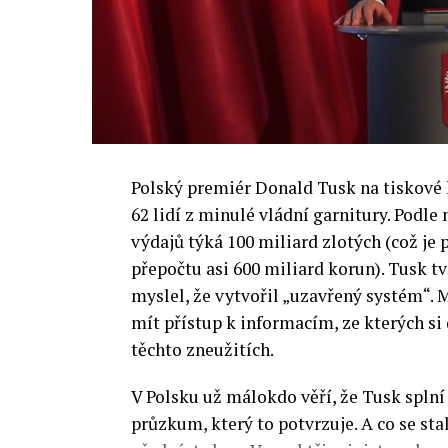
Polský premiér Donald Tusk na tiskové k
62 lidí z minulé vládní garnitury. Podle
výdajů týká 100 miliard zlotých (což je 
přepočtu asi 600 miliard korun). Tusk tv
myslel, že vytvořil „uzavřený systém“. M
mít přístup k informacím, ze kterých s
těchto zneužitích.
V Polsku už málokdo věří, že Tusk splní 
průzkum, který to potvrzuje. A co se s