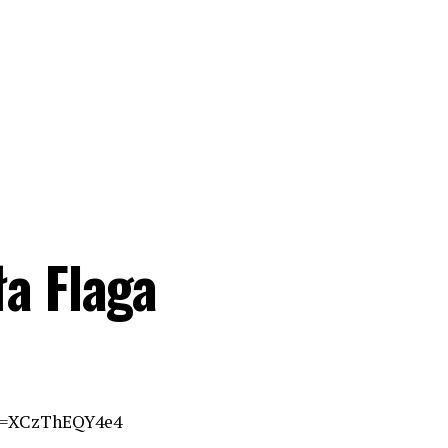
ła Flaga
?v=XCzThEQY4e4