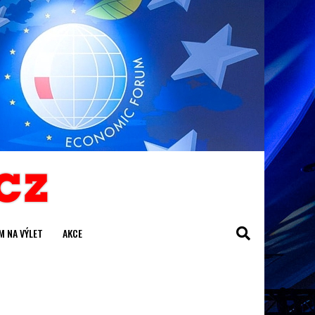
M NA VÝLET
AKCE