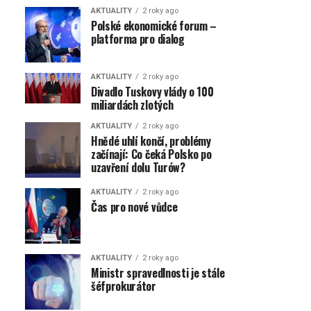
AKTUALITY
2 roky ago
Polské ekonomické forum –
platforma pro dialog
AKTUALITY
2 roky ago
Divadlo Tuskovy vlády o 100
miliardách zlotých
AKTUALITY
2 roky ago
Hnědé uhlí končí, problémy
začínají: Co čeká Polsko po
uzavření dolu Turów?
AKTUALITY
2 roky ago
Čas pro nové vůdce
AKTUALITY
2 roky ago
Ministr spravedlnosti je stále
šéfprokurátor