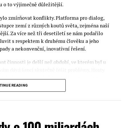
 o to výjimečně důležitější.
lo zmírňovat konflikty. Platforma pro dialog,
stupce zemí z různých koutů světa, zejména naší
ější. Za více než tři desetiletí se nám podařilo
luvit s respektem k druhému člověku a jeho
pady a nekonvenční, inovativní řešení.
nt činnosti je delší než období, ve kterém byl u
 vám dává šanci skutečně řešit problémy. Hosty
inistři, politici a představitelé samosprávy,
nomovaní vědci, novináři a zástupci nevládních
TINUE READING
rníky z Institute of Eastern Studies Foundation
ý program Ekonomického fóra, který se skládá z
dy o 100 miliardách
pektra témat ze světa evropské politiky.