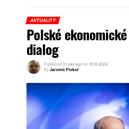
AKTUALITY
Polské ekonomické 
dialog
Published
2 roky ago
on
30.8.2024
By
Jaromír Piskoř