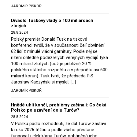
JAROMÍR PISKOŘ
Divadlo Tuskovy vlády o 100 miliardách
zlotých
28.8.2024
Polský premiér Donald Tusk na tiskové
konferenci tvrdil, že v současnosti čelí obvinění
62 lidí z minulé vládní garnitury. Podle něj se
řízení ohledně podezřelých veřejných výdajů týká
100 miliard zlotých (což je přibližně 20 %
polského státního rozpočtu a v přepočtu asi 600
miliard korun). Tusk tvrdí, že předseda PiS
Jarosław Kaczyński si myslel, […]
JAROMÍR PISKOŘ
Hnědé uhlí končí, problémy začínají: Co čeká
Polsko po uzavření dolu Turów?
28.8.2024
V Polsku padlo rozhodnutí, že důl Turów zastaví
k roku 2026 těžbu a podle všeho přestane
fungovat i elektrárna Turów, poháněná jeho