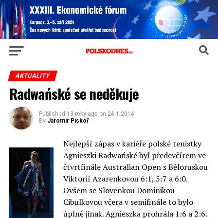
AKTUALITY
Radwańské se neděkuje
Published
13 roky ago
on
24.1.2014
By
Jaromír Piskoř
Nejlepší zápas v kariéře polské tenistky
Agnieszki Radwańské byl předevčírem ve
čtvrtfinále Australian Open s Běloruskou
Viktorií Azarenkovou 6:1, 5:7 a 6:0.
Ovšem se Slovenkou Dominikou
Cibulkovou včera v semifinále to bylo
úplně jinak. Agnieszka prohrála 1:6 a 2:6.