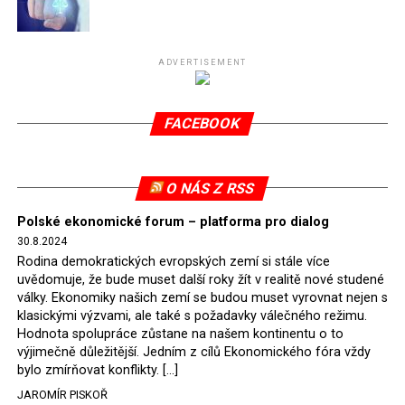
Připomeňme, že ukončení těžby hnědého uhlí pro
elektrárnu Turów nařídil Soudní dvůr Evropské unie
(SDEU) v souvislosti se stížnostmi českých samospráv
ADVERTISEMENT
verdiktem španělské soudkyně Rosario Silva de Lapureta
v květnu 2021. Vláda premiéra Morawieckého však
FACEBOOK
tomuto rozhodnutí nevyhověla, proto na žádost
Evropské komise uložil SDEU v září 2021 Polsku denní
pokutu ve výši 500 tisíc eur.
O NÁS Z RSS
Tento trest byl účtován téměř půl roku, až do února
Polské ekonomické forum – platforma pro dialog
2022, než byl tento případ z důvodu uzavření dohody
30.8.2024
Polska s Českou republikou o odstranění příčin sporu o
Rodina demokratických evropských zemí si stále více
důl Turów vymazán z rejstříku tribunálu. Celkem si
uvědomuje, že bude muset další roky žít v realitě nové studené
Polsko nechalo z přiznaných evropských fondů odečíst
války. Ekonomiky našich zemí se budou muset vyrovnat nejen s
asi 70 milionů eur na pokutách a 45 milionů eur
klasickými výzvami, ale také s požadavky válečného režimu.
Hodnota spolupráce zůstane na našem kontinentu o to
zaplatilo jako odškodnění České republice – ale jak důl,
výjimečně důležitější. Jedním z cílů Ekonomického fóra vždy
tak elektrárna nadále fungovaly. Už tehdy zástupci
bylo zmírňovat konflikty. […]
tehdejší opozice a dnes vládnoucí koalice, jako
JAROMÍR PISKOŘ
místopředseda Občanské platformy (PO) Rafał