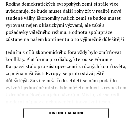
Rodina demokratických evropských zemí si stále více
uvědomuje, že bude muset další roky žít v realitě nové
studené války. Ekonomiky našich zemí se budou muset
vyrovnat nejen s klasickými výzvami, ale také s
požadavky válečného režimu. Hodnota spolupráce
zůstane na našem kontinentu o to výjimečně důležitější.
Jedním z cílů Ekonomického fóra vždy bylo zmírňovat
konflikty. Platforma pro dialog, kterou se Fórum v
Karpaczi stalo pro zástupce zemí z různých koutů světa,
zejména naší části Evropy, se proto stává ještě
důležitější. Za více než tři desetiletí se nám podařilo
vytvořit jedinečné místo, kde můžete mluvit s respektem
k druhému člověku a jeho názorům. Místo, kde se rodí
moderní nápady a nekonvenční, inovativní řešení.
CONTINUE READING
Polsko musí mít instituce, jejichž horizont činnosti je
delší než období, ve kterém byl u moci konkrétní
politický tým. Pouze to vám dává šanci skutečně řešit