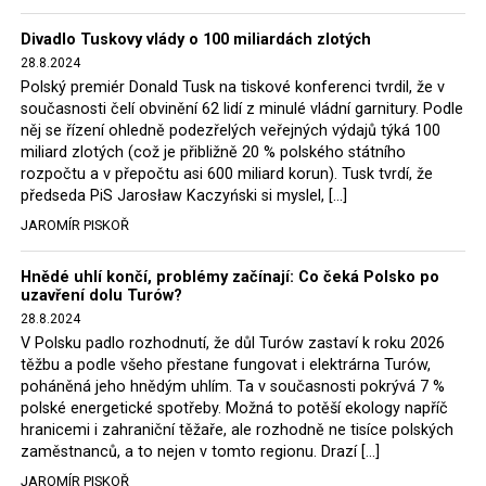
Trzaskowski nebo lídr Hnutí Polsko 2050 Szymon
Divadlo Tuskovy vlády o 100 miliardách zlotých
Hołownia, přímo řekli, že by se polská vláda měla
28.8.2024
tomuto rozhodnutí podřídit.
Polský premiér Donald Tusk na tiskové konferenci tvrdil, že v
současnosti čelí obvinění 62 lidí z minulé vládní garnitury. Podle
Rozhodnutí polského ministra spravedlnosti jistě potěší
něj se řízení ohledně podezřelých veřejných výdajů týká 100
německé, české a polské ekology, ale i těžaře. Je těžké si
miliard zlotých (což je přibližně 20 % polského státního
rozpočtu a v přepočtu asi 600 miliard korun). Tusk tvrdí, že
představit, že by o takové věci rozhodoval sám ministr
předseda PiS Jarosław Kaczyński si myslel, […]
Bodnar. Musel získat politický souhlas vládnoucí koalice.
JAROMÍR PISKOŘ
Stále jsou totiž platné argumenty Morawieckého vlády,
že důl i elektrárna jsou – kromě zabezpečování cca 7 %
Hnědé uhlí končí, problémy začínají: Co čeká Polsko po
polského energetického mixu – klíčovými podniky, spolu
uzavření dolu Turów?
se svými dceřinými společnostmi zaměstnávají cca pět
28.8.2024
tisíc lidí. Navíc s činností dolu a elektrárny nepřímo
V Polsku padlo rozhodnutí, že důl Turów zastaví k roku 2026
souvisí dalších několik desítek tisíc pracovních míst v
těžbu a podle všeho přestane fungovat i elektrárna Turów,
regionu. Zelená politika ale opět zvítězila.
poháněná jeho hnědým uhlím. Ta v současnosti pokrývá 7 %
polské energetické spotřeby. Možná to potěší ekology napříč
hranicemi i zahraniční těžaře, ale rozhodně ne tisíce polských
Rozhodnutí polského ministra spravedlnosti jistě potěší
zaměstnanců, a to nejen v tomto regionu. Drazí […]
německé, české a polské ekology, kteří žalobu u
JAROMÍR PISKOŘ
správního soudu podali, ale také německé a české