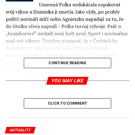
Unavená Polka nedokázala zopakovat
svůj výkon a Dominika ji smetla. Jako vždy, po prohře
polští novináři mlčí nebo Agnieszku napadají za to, že
do titulku včera napsali – Polka turnaj vyhraje. Psát o
„bramborové“ medaili není holt proč. Sport i novinařina
mají své zákony. Troufnu si napsat, že v Čechách by
bramborové Agnieszce za její výkon poděkovali.
Každopádně ono „přehnané očekávání“ a následný
nezvládaný zmar, je čímsi, v čem se skeptičtí Češi a
CONTINUE READING
Poláci zásadně liší.
YOU MAY LIKE
jp
RELATED TOPICS:
CLICK TO COMMENT
UP NEXT
Polský vítězný kankán a švédské vítězné slzy
DON'T MISS
Zimní výlet – Petruška Šustrová
AKTUALITY