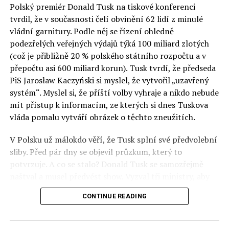
Polský premiér Donald Tusk na tiskové konferenci
Otázky spojené s vývojem umělé inteligence budou na
tvrdil, že v současnosti čelí obvinění 62 lidí z minulé
fóru AI zvláště diskutovanou oblastí. Fórum AI bude
vládní garnitury. Podle něj se řízení ohledně
zahrnovat vyhrazenou tematickou trať skládající se z
podezřelých veřejných výdajů týká 100 miliard zlotých
panelů, prezentací, workshopů a speciálních akcí.
(což je přibližně 20 % polského státního rozpočtu a v
Budou diskutovány klíčové otázky vlivu umělé
přepočtu asi 600 miliard korun). Tusk tvrdí, že předseda
inteligence ve společnosti, ale i v sektoru veřejných a
PiS Jarosław Kaczyński si myslel, že vytvořil „uzavřený
komerčních služeb. Budou se diskutovat problémy a
systém“. Myslel si, že příští volby vyhraje a nikdo nebude
výzvy, kterým bude muset trh čelit tváří v tvář zásadním
mít přístup k informacím, ze kterých si dnes Tuskova
technologickým změnám. Účastníci fóra také zváží, do
vláda pomalu vytváří obrázek o těchto zneužitích.
jaké míry investice do vědeckého výzkumu a moderních
V Polsku už málokdo věří, že Tusk splní své předvolební
technologií umělé inteligence v mnoha oblastech života
sliby. Před pár dny se objevil průzkum, který to
umožní Evropské unii obnovit konkurenceschopnost ve
potvrzuje. A co se stalo? Donald Tusk se samozřejmě
vztahu ke globálním ekonomikám a nutnosti zajistit
naštval a musel předvést show. Vyzval tři ministry, aby
bezpečnost evropských zemí.
před kamerami podepsali dohodu o stíhání členů PiS, a
CONTINUE READING
ti poslušně ono divadlo předvedli. Andrzej Domański
(finance), Tomasz Siemoniak (vnitro) a Adam Bodnar
(spravedlnost) podepsali teatrálně dohodu týkající se