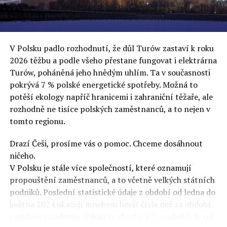
uvěří a nebudou se ptát na podrobnosti,“ řekl Rafał
Ziemkiewicz, redaktor týdeníku Do Rzeczy a ironicky
dodal: „Když se nynějšímu vedení státního hřebčince
podařilo prodat na aukci 10 plemenných koní za 600
V Polsku padlo rozhodnutí, že důl Turów zastaví k roku
000 euro, bylo to provládními médii oslavované jako
2026 těžbu a podle všeho přestane fungovat i elektrárna
velký úspěch. Za vlády PiS se 14 koní prodalo za 2,5
Turów, poháněná jeho hnědým uhlím. Ta v současnosti
milionu euro, což bylo stejnou mediální partou
pokrývá 7 % polské energetické spotřeby. Možná to
komentováno jako konec polského chovu koní. Ve vidění
potěší ekology napříč hranicemi i zahraniční těžaře, ale
kontrolorů činnosti PiS ale určitě šlo při prodeji koní o
rozhodně ne tisíce polských zaměstnanců, a to nejen v
praní peněz či jinou nelegální činnost.“
tomto regionu.
Tuskova čísla jsou ale ujetá i jinde, pokračoval
Ziemkiewicz. „Ve vládní aféře PiS kolem vydávání víz
Drazí Češi, prosíme vás o pomoc. Chceme dosáhnout
Tusk tvrdil, že za vlády dnešní opozice se nelegálně
ničeho.
prodalo 600 000 víz do Polska. Byla na to dokonce
V Polsku je stále více společností, které oznamují
vytvořena parlamentní vyšetřovací komise, která přišla
propouštění zaměstnanců, a to včetně velkých státních
ale pouze na to, že 220 víz do Polska bylo
podniků. Poslední statistické údaje z období od ledna do
prostřednictvím úplatků uspíšeno, tedy že víza byla
května 2024 ukazují mnohem horší čísla než za období
vydána přednostně. Ptá se dnes někdo Tuska, kam se
covidové pandemie. Týkají se zhruba 175 podniků, které
podělo oněch 599 780 uplacených víz? Nikdo se už