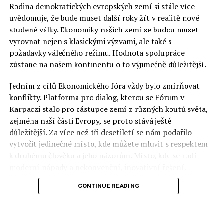
Rodina demokratických evropských zemí si stále více
uvědomuje, že bude muset další roky žít v realitě nové
studené války. Ekonomiky našich zemí se budou muset
vyrovnat nejen s klasickými výzvami, ale také s
požadavky válečného režimu. Hodnota spolupráce
zůstane na našem kontinentu o to výjimečně důležitější.
Jedním z cílů Ekonomického fóra vždy bylo zmírňovat
konflikty. Platforma pro dialog, kterou se Fórum v
Karpaczi stalo pro zástupce zemí z různých koutů světa,
zejména naší části Evropy, se proto stává ještě
důležitější. Za více než tři desetiletí se nám podařilo
vytvořit jedinečné místo, kde můžete mluvit s respektem
k druhému člověku a jeho názorům. Místo, kde se rodí
moderní nápady a nekonvenční, inovativní řešení.
CONTINUE READING
Polsko musí mít instituce, jejichž horizont činnosti je
delší než období, ve kterém byl u moci konkrétní
politický tým. Pouze to vám dává šanci skutečně řešit