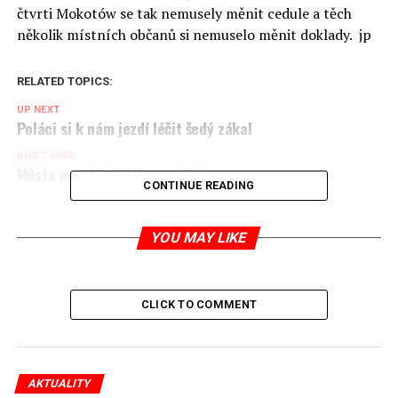
čtvrti Mokotów se tak nemusely měnit cedule a těch
několik místních občanů si nemuselo měnit doklady. jp
RELATED TOPICS:
UP NEXT
Poláci si k nám jezdí léčit šedý zákal
DON'T MISS
Města pro lidi / Lidi pro města
CONTINUE READING
Jaromír Piskoř
YOU MAY LIKE
redaktor a editor polskodnes.cz
CLICK TO COMMENT
AKTUALITY