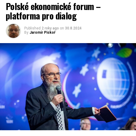
Polské ekonomické forum –
platforma pro dialog
Published
2 roky ago
on
30.8.2024
By
Jaromír Piskoř