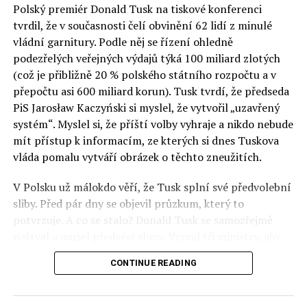
Polský premiér Donald Tusk na tiskové konferenci
Otázky spojené s vývojem umělé inteligence budou na
tvrdil, že v současnosti čelí obvinění 62 lidí z minulé
fóru AI zvláště diskutovanou oblastí. Fórum AI bude
vládní garnitury. Podle něj se řízení ohledně
zahrnovat vyhrazenou tematickou trať skládající se z
podezřelých veřejných výdajů týká 100 miliard zlotých
panelů, prezentací, workshopů a speciálních akcí.
(což je přibližně 20 % polského státního rozpočtu a v
Budou diskutovány klíčové otázky vlivu umělé
přepočtu asi 600 miliard korun). Tusk tvrdí, že předseda
inteligence ve společnosti, ale i v sektoru veřejných a
PiS Jarosław Kaczyński si myslel, že vytvořil „uzavřený
komerčních služeb. Budou se diskutovat problémy a
systém“. Myslel si, že příští volby vyhraje a nikdo nebude
výzvy, kterým bude muset trh čelit tváří v tvář zásadním
mít přístup k informacím, ze kterých si dnes Tuskova
technologickým změnám. Účastníci fóra také zváží, do
vláda pomalu vytváří obrázek o těchto zneužitích.
jaké míry investice do vědeckého výzkumu a moderních
V Polsku už málokdo věří, že Tusk splní své předvolební
technologií umělé inteligence v mnoha oblastech života
sliby. Před pár dny se objevil průzkum, který to
umožní Evropské unii obnovit konkurenceschopnost ve
potvrzuje. A co se stalo? Donald Tusk se samozřejmě
vztahu ke globálním ekonomikám a nutnosti zajistit
naštval a musel předvést show. Vyzval tři ministry, aby
bezpečnost evropských zemí.
před kamerami podepsali dohodu o stíhání členů PiS, a
CONTINUE READING
ti poslušně ono divadlo předvedli. Andrzej Domański
(finance), Tomasz Siemoniak (vnitro) a Adam Bodnar
(spravedlnost) podepsali teatrálně dohodu týkající se