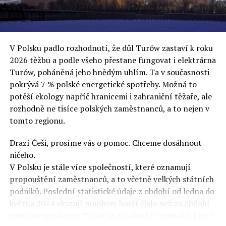
uvěří a nebudou se ptát na podrobnosti,“ řekl Rafał
Ziemkiewicz, redaktor týdeníku Do Rzeczy a ironicky
dodal: „Když se nynějšímu vedení státního hřebčince
podařilo prodat na aukci 10 plemenných koní za 600
V Polsku padlo rozhodnutí, že důl Turów zastaví k roku
000 euro, bylo to provládními médii oslavované jako
2026 těžbu a podle všeho přestane fungovat i elektrárna
velký úspěch. Za vlády PiS se 14 koní prodalo za 2,5
Turów, poháněná jeho hnědým uhlím. Ta v současnosti
milionu euro, což bylo stejnou mediální partou
pokrývá 7 % polské energetické spotřeby. Možná to
komentováno jako konec polského chovu koní. Ve vidění
potěší ekology napříč hranicemi i zahraniční těžaře, ale
kontrolorů činnosti PiS ale určitě šlo při prodeji koní o
rozhodně ne tisíce polských zaměstnanců, a to nejen v
praní peněz či jinou nelegální činnost.“
tomto regionu.
Tuskova čísla jsou ale ujetá i jinde, pokračoval
Ziemkiewicz. „Ve vládní aféře PiS kolem vydávání víz
Drazí Češi, prosíme vás o pomoc. Chceme dosáhnout
Tusk tvrdil, že za vlády dnešní opozice se nelegálně
ničeho.
prodalo 600 000 víz do Polska. Byla na to dokonce
V Polsku je stále více společností, které oznamují
vytvořena parlamentní vyšetřovací komise, která přišla
propouštění zaměstnanců, a to včetně velkých státních
ale pouze na to, že 220 víz do Polska bylo
podniků. Poslední statistické údaje z období od ledna do
prostřednictvím úplatků uspíšeno, tedy že víza byla
května 2024 ukazují mnohem horší čísla než za období
vydána přednostně. Ptá se dnes někdo Tuska, kam se
covidové pandemie. Týkají se zhruba 175 podniků, které
podělo oněch 599 780 uplacených víz? Nikdo se už