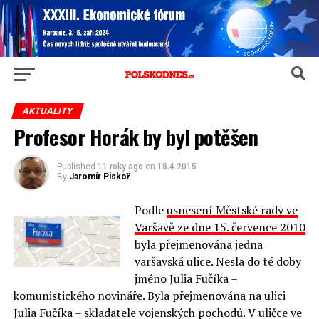
AKTUALITY
Profesor Horák by byl potěšen
Published
11 roky ago
on
18.4.2015
By
Jaromír Piskoř
Podle
usnesení Městské rady ve
Varšavě ze dne 15. července 2010
byla přejmenována jedna
varšavská ulice. Nesla do té doby
jméno Julia Fučíka –
komunistického novináře. Byla přejmenována na ulici
Julia Fučíka – skladatele vojenských pochodů. V uličce ve