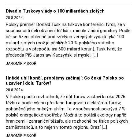
Trzaskowski nebo lídr Hnutí Polsko 2050 Szymon
Divadlo Tuskovy vlády o 100 miliardách zlotých
Hołownia, přímo řekli, že by se polská vláda měla
28.8.2024
tomuto rozhodnutí podřídit.
Polský premiér Donald Tusk na tiskové konferenci tvrdil, že v
současnosti čelí obvinění 62 lidí z minulé vládní garnitury. Podle
Rozhodnutí polského ministra spravedlnosti jistě potěší
něj se řízení ohledně podezřelých veřejných výdajů týká 100
německé, české a polské ekology, ale i těžaře. Je těžké si
miliard zlotých (což je přibližně 20 % polského státního
rozpočtu a v přepočtu asi 600 miliard korun). Tusk tvrdí, že
představit, že by o takové věci rozhodoval sám ministr
předseda PiS Jarosław Kaczyński si myslel, […]
Bodnar. Musel získat politický souhlas vládnoucí koalice.
JAROMÍR PISKOŘ
Stále jsou totiž platné argumenty Morawieckého vlády,
že důl i elektrárna jsou – kromě zabezpečování cca 7 %
Hnědé uhlí končí, problémy začínají: Co čeká Polsko po
polského energetického mixu – klíčovými podniky, spolu
uzavření dolu Turów?
se svými dceřinými společnostmi zaměstnávají cca pět
28.8.2024
tisíc lidí. Navíc s činností dolu a elektrárny nepřímo
V Polsku padlo rozhodnutí, že důl Turów zastaví k roku 2026
souvisí dalších několik desítek tisíc pracovních míst v
těžbu a podle všeho přestane fungovat i elektrárna Turów,
regionu. Zelená politika ale opět zvítězila.
poháněná jeho hnědým uhlím. Ta v současnosti pokrývá 7 %
polské energetické spotřeby. Možná to potěší ekology napříč
hranicemi i zahraniční těžaře, ale rozhodně ne tisíce polských
Rozhodnutí polského ministra spravedlnosti jistě potěší
zaměstnanců, a to nejen v tomto regionu. Drazí […]
německé, české a polské ekology, kteří žalobu u
JAROMÍR PISKOŘ
správního soudu podali, ale také německé a české