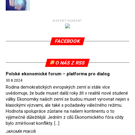
Připomeňme, že ukončení těžby hnědého uhlí pro
elektrárnu Turów nařídil Soudní dvůr Evropské unie
(SDEU) v souvislosti se stížnostmi českých samospráv
ADVERTISEMENT
verdiktem španělské soudkyně Rosario Silva de Lapureta
v květnu 2021. Vláda premiéra Morawieckého však
FACEBOOK
tomuto rozhodnutí nevyhověla, proto na žádost
Evropské komise uložil SDEU v září 2021 Polsku denní
pokutu ve výši 500 tisíc eur.
O NÁS Z RSS
Tento trest byl účtován téměř půl roku, až do února
Polské ekonomické forum – platforma pro dialog
2022, než byl tento případ z důvodu uzavření dohody
30.8.2024
Polska s Českou republikou o odstranění příčin sporu o
Rodina demokratických evropských zemí si stále více
důl Turów vymazán z rejstříku tribunálu. Celkem si
uvědomuje, že bude muset další roky žít v realitě nové studené
Polsko nechalo z přiznaných evropských fondů odečíst
války. Ekonomiky našich zemí se budou muset vyrovnat nejen s
asi 70 milionů eur na pokutách a 45 milionů eur
klasickými výzvami, ale také s požadavky válečného režimu.
Hodnota spolupráce zůstane na našem kontinentu o to
zaplatilo jako odškodnění České republice – ale jak důl,
výjimečně důležitější. Jedním z cílů Ekonomického fóra vždy
tak elektrárna nadále fungovaly. Už tehdy zástupci
bylo zmírňovat konflikty. […]
tehdejší opozice a dnes vládnoucí koalice, jako
JAROMÍR PISKOŘ
místopředseda Občanské platformy (PO) Rafał