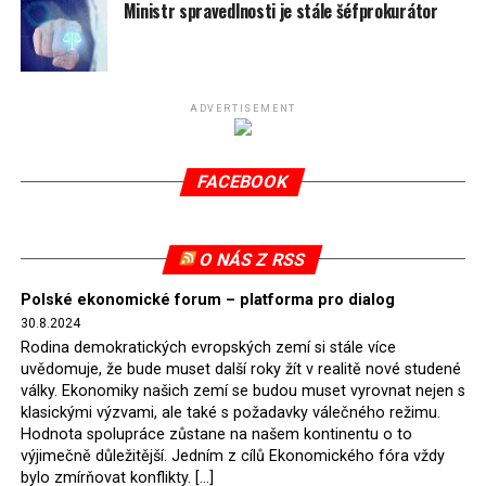
spotřeby.
Ministr spravedlnosti je stále šéfprokurátor
Připomeňme, že ukončení těžby hnědého uhlí pro
elektrárnu Turów nařídil Soudní dvůr Evropské unie
(SDEU) v souvislosti se stížnostmi českých samospráv
ADVERTISEMENT
verdiktem španělské soudkyně Rosario Silva de Lapureta
v květnu 2021. Vláda premiéra Morawieckého však
FACEBOOK
tomuto rozhodnutí nevyhověla, proto na žádost
Evropské komise uložil SDEU v září 2021 Polsku denní
pokutu ve výši 500 tisíc eur.
O NÁS Z RSS
Tento trest byl účtován téměř půl roku, až do února
Polské ekonomické forum – platforma pro dialog
2022, než byl tento případ z důvodu uzavření dohody
30.8.2024
Polska s Českou republikou o odstranění příčin sporu o
Rodina demokratických evropských zemí si stále více
důl Turów vymazán z rejstříku tribunálu. Celkem si
uvědomuje, že bude muset další roky žít v realitě nové studené
Polsko nechalo z přiznaných evropských fondů odečíst
války. Ekonomiky našich zemí se budou muset vyrovnat nejen s
asi 70 milionů eur na pokutách a 45 milionů eur
klasickými výzvami, ale také s požadavky válečného režimu.
Hodnota spolupráce zůstane na našem kontinentu o to
zaplatilo jako odškodnění České republice – ale jak důl,
výjimečně důležitější. Jedním z cílů Ekonomického fóra vždy
tak elektrárna nadále fungovaly. Už tehdy zástupci
bylo zmírňovat konflikty. […]