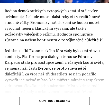
Rodina demokratických evropských zemí si stále více
uvědomuje, že bude muset další roky žít v realitě nové
studené války. Ekonomiky našich zemí se budou muset
vyrovnat nejen s klasickými výzvami, ale také s
požadavky válečného režimu. Hodnota spolupráce
zůstane na našem kontinentu o to výjimečně důležitější.
Jedním z cílů Ekonomického fóra vždy bylo zmírňovat
konflikty. Platforma pro dialog, kterou se Fórum v
Karpaczi stalo pro zástupce zemí z různých koutů světa,
zejména naší části Evropy, se proto stává ještě
důležitější. Za více než tři desetiletí se nám podařilo
vytvořit jedinečné místo, kde můžete mluvit s respektem
k druhému člověku a jeho názorům. Místo, kde se rodí
moderní nápady a nekonvenční, inovativní řešení.
CONTINUE READING
Polsko musí mít instituce, jejichž horizont činnosti je
delší než období, ve kterém byl u moci konkrétní