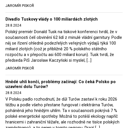
tehdejší opozice a dnes vládnoucí koalice, jako
JAROMÍR PISKOŘ
místopředseda Občanské platformy (PO) Rafał
Trzaskowski nebo lídr Hnutí Polsko 2050 Szymon
Divadlo Tuskovy vlády o 100 miliardách zlotých
Hołownia, přímo řekli, že by se polská vláda měla
28.8.2024
tomuto rozhodnutí podřídit.
Polský premiér Donald Tusk na tiskové konferenci tvrdil, že v
současnosti čelí obvinění 62 lidí z minulé vládní garnitury. Podle
Rozhodnutí polského ministra spravedlnosti jistě potěší
něj se řízení ohledně podezřelých veřejných výdajů týká 100
německé, české a polské ekology, ale i těžaře. Je těžké si
miliard zlotých (což je přibližně 20 % polského státního
rozpočtu a v přepočtu asi 600 miliard korun). Tusk tvrdí, že
představit, že by o takové věci rozhodoval sám ministr
předseda PiS Jarosław Kaczyński si myslel, […]
Bodnar. Musel získat politický souhlas vládnoucí koalice.
JAROMÍR PISKOŘ
Stále jsou totiž platné argumenty Morawieckého vlády,
že důl i elektrárna jsou – kromě zabezpečování cca 7 %
Hnědé uhlí končí, problémy začínají: Co čeká Polsko po
polského energetického mixu – klíčovými podniky, spolu
uzavření dolu Turów?
se svými dceřinými společnostmi zaměstnávají cca pět
28.8.2024
tisíc lidí. Navíc s činností dolu a elektrárny nepřímo
V Polsku padlo rozhodnutí, že důl Turów zastaví k roku 2026
souvisí dalších několik desítek tisíc pracovních míst v
těžbu a podle všeho přestane fungovat i elektrárna Turów,
regionu. Zelená politika ale opět zvítězila.
poháněná jeho hnědým uhlím. Ta v současnosti pokrývá 7 %
polské energetické spotřeby. Možná to potěší ekology napříč
hranicemi i zahraniční těžaře, ale rozhodně ne tisíce polských
Rozhodnutí polského ministra spravedlnosti jistě potěší
zaměstnanců, a to nejen v tomto regionu. Drazí […]