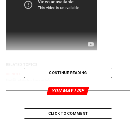
RELATED TOPICS:
CONTINUE READING
UP NEXT
Další stávka horníků
YOU MAY LIKE
DON'T MISS
Poslední nástupy v táborech Auschwitz a Birkenau
CLICK TO COMMENT
Jaromír Piskoř