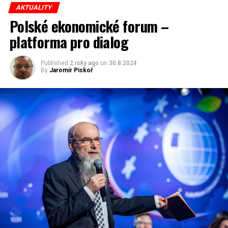
redaktor a editor polskodnes.cz
AKTUALITY
Polské ekonomické forum –
platforma pro dialog
Published
2 roky ago
on
30.8.2024
By
Jaromír Piskoř