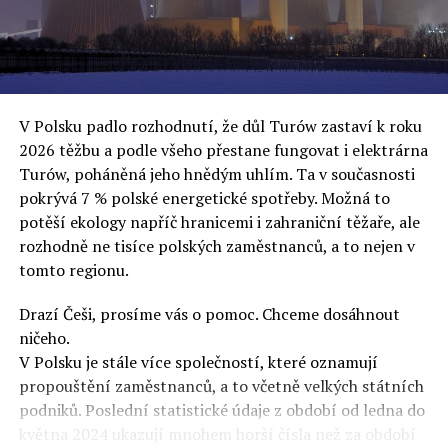
oslovuje své voliče, bublinu šílenců, kteří mu všechno
uvěří a nebudou se ptát na podrobnosti,“ řekl Rafał
Ziemkiewicz, redaktor týdeníku Do Rzeczy a ironicky
dodal: „Když se nynějšímu vedení státního hřebčince
podařilo prodat na aukci 10 plemenných koní za 600
V Polsku padlo rozhodnutí, že důl Turów zastaví k roku
000 euro, bylo to provládními médii oslavované jako
2026 těžbu a podle všeho přestane fungovat i elektrárna
velký úspěch. Za vlády PiS se 14 koní prodalo za 2,5
Turów, poháněná jeho hnědým uhlím. Ta v současnosti
milionu euro, což bylo stejnou mediální partou
pokrývá 7 % polské energetické spotřeby. Možná to
komentováno jako konec polského chovu koní. Ve vidění
potěší ekology napříč hranicemi i zahraniční těžaře, ale
kontrolorů činnosti PiS ale určitě šlo při prodeji koní o
rozhodně ne tisíce polských zaměstnanců, a to nejen v
praní peněz či jinou nelegální činnost.“
tomto regionu.
Tuskova čísla jsou ale ujetá i jinde, pokračoval
Ziemkiewicz. „Ve vládní aféře PiS kolem vydávání víz
Drazí Češi, prosíme vás o pomoc. Chceme dosáhnout
Tusk tvrdil, že za vlády dnešní opozice se nelegálně
ničeho.
prodalo 600 000 víz do Polska. Byla na to dokonce
V Polsku je stále více společností, které oznamují
vytvořena parlamentní vyšetřovací komise, která přišla
propouštění zaměstnanců, a to včetně velkých státních
ale pouze na to, že 220 víz do Polska bylo
podniků. Poslední statistické údaje z období od ledna do
prostřednictvím úplatků uspíšeno, tedy že víza byla
května 2024 ukazují mnohem horší čísla než za období