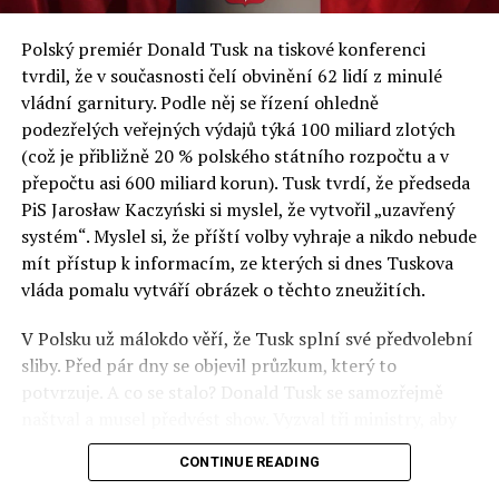
a východní Evropě.
Polský premiér Donald Tusk na tiskové konferenci
Otázky spojené s vývojem umělé inteligence budou na
tvrdil, že v současnosti čelí obvinění 62 lidí z minulé
fóru AI zvláště diskutovanou oblastí. Fórum AI bude
vládní garnitury. Podle něj se řízení ohledně
zahrnovat vyhrazenou tematickou trať skládající se z
podezřelých veřejných výdajů týká 100 miliard zlotých
panelů, prezentací, workshopů a speciálních akcí.
(což je přibližně 20 % polského státního rozpočtu a v
Budou diskutovány klíčové otázky vlivu umělé
přepočtu asi 600 miliard korun). Tusk tvrdí, že předseda
inteligence ve společnosti, ale i v sektoru veřejných a
PiS Jarosław Kaczyński si myslel, že vytvořil „uzavřený
komerčních služeb. Budou se diskutovat problémy a
systém“. Myslel si, že příští volby vyhraje a nikdo nebude
výzvy, kterým bude muset trh čelit tváří v tvář zásadním
mít přístup k informacím, ze kterých si dnes Tuskova
technologickým změnám. Účastníci fóra také zváží, do
vláda pomalu vytváří obrázek o těchto zneužitích.
jaké míry investice do vědeckého výzkumu a moderních
V Polsku už málokdo věří, že Tusk splní své předvolební
technologií umělé inteligence v mnoha oblastech života
sliby. Před pár dny se objevil průzkum, který to
umožní Evropské unii obnovit konkurenceschopnost ve
potvrzuje. A co se stalo? Donald Tusk se samozřejmě
vztahu ke globálním ekonomikám a nutnosti zajistit
naštval a musel předvést show. Vyzval tři ministry, aby
bezpečnost evropských zemí.
před kamerami podepsali dohodu o stíhání členů PiS, a
CONTINUE READING
ti poslušně ono divadlo předvedli. Andrzej Domański
(finance), Tomasz Siemoniak (vnitro) a Adam Bodnar