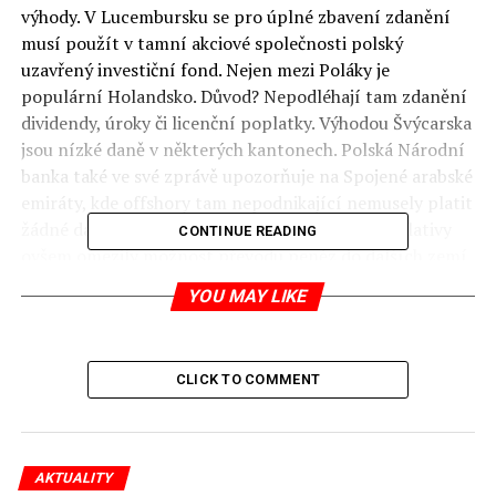
výhody. V Lucembursku se pro úplné zbavení zdanění
musí použít v tamní akciové společnosti polský
uzavřený investiční fond. Nejen mezi Poláky je
populární Holandsko. Důvod? Nepodléhají tam zdanění
dividendy, úroky či licenční poplatky.
Výhodou Švýcarska
jsou nízké daně v některých kantonech. Polská Národní
banka také ve své zprávě upozorňuje na Spojené arabské
emiráty, kde offshory tam nepodnikající nemusely platit
žádné daně a vést účetnictví. Změny tamní legislativy
CONTINUE READING
ovšem omezily možnost převodu peněz do dalších zemí.
(
forsal.pl
) Polské ministerstva spravedlnosti a financí
YOU MAY LIKE
přesto vytvoří vyšetřovací tým, který se Panama Papers
bude zabývat. jp
CLICK TO COMMENT
RELATED TOPICS:
UP NEXT
Polský ministr zemědělství nařídil odstřel divočáků na
východě Polska
AKTUALITY