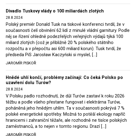
Trzaskowski nebo lídr Hnutí Polsko 2050 Szymon
Divadlo Tuskovy vlády o 100 miliardách zlotých
Hołownia, přímo řekli, že by se polská vláda měla
28.8.2024
tomuto rozhodnutí podřídit.
Polský premiér Donald Tusk na tiskové konferenci tvrdil, že v
současnosti čelí obvinění 62 lidí z minulé vládní garnitury. Podle
Rozhodnutí polského ministra spravedlnosti jistě potěší
něj se řízení ohledně podezřelých veřejných výdajů týká 100
německé, české a polské ekology, ale i těžaře. Je těžké si
miliard zlotých (což je přibližně 20 % polského státního
rozpočtu a v přepočtu asi 600 miliard korun). Tusk tvrdí, že
představit, že by o takové věci rozhodoval sám ministr
předseda PiS Jarosław Kaczyński si myslel, […]
Bodnar. Musel získat politický souhlas vládnoucí koalice.
JAROMÍR PISKOŘ
Stále jsou totiž platné argumenty Morawieckého vlády,
že důl i elektrárna jsou – kromě zabezpečování cca 7 %
Hnědé uhlí končí, problémy začínají: Co čeká Polsko po
polského energetického mixu – klíčovými podniky, spolu
uzavření dolu Turów?
se svými dceřinými společnostmi zaměstnávají cca pět
28.8.2024
tisíc lidí. Navíc s činností dolu a elektrárny nepřímo
V Polsku padlo rozhodnutí, že důl Turów zastaví k roku 2026
souvisí dalších několik desítek tisíc pracovních míst v
těžbu a podle všeho přestane fungovat i elektrárna Turów,
regionu. Zelená politika ale opět zvítězila.
poháněná jeho hnědým uhlím. Ta v současnosti pokrývá 7 %
polské energetické spotřeby. Možná to potěší ekology napříč
hranicemi i zahraniční těžaře, ale rozhodně ne tisíce polských
Rozhodnutí polského ministra spravedlnosti jistě potěší
zaměstnanců, a to nejen v tomto regionu. Drazí […]
německé, české a polské ekology, kteří žalobu u
JAROMÍR PISKOŘ
správního soudu podali, ale také německé a české