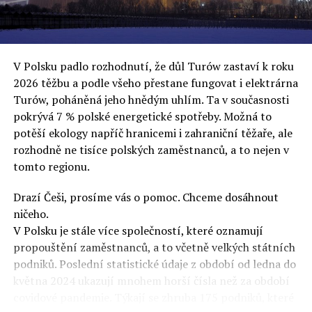
uvěří a nebudou se ptát na podrobnosti,“ řekl Rafał
Ziemkiewicz, redaktor týdeníku Do Rzeczy a ironicky
dodal: „Když se nynějšímu vedení státního hřebčince
podařilo prodat na aukci 10 plemenných koní za 600
V Polsku padlo rozhodnutí, že důl Turów zastaví k roku
000 euro, bylo to provládními médii oslavované jako
2026 těžbu a podle všeho přestane fungovat i elektrárna
velký úspěch. Za vlády PiS se 14 koní prodalo za 2,5
Turów, poháněná jeho hnědým uhlím. Ta v současnosti
milionu euro, což bylo stejnou mediální partou
pokrývá 7 % polské energetické spotřeby. Možná to
komentováno jako konec polského chovu koní. Ve vidění
potěší ekology napříč hranicemi i zahraniční těžaře, ale
kontrolorů činnosti PiS ale určitě šlo při prodeji koní o
rozhodně ne tisíce polských zaměstnanců, a to nejen v
praní peněz či jinou nelegální činnost.“
tomto regionu.
Tuskova čísla jsou ale ujetá i jinde, pokračoval
Ziemkiewicz. „Ve vládní aféře PiS kolem vydávání víz
Drazí Češi, prosíme vás o pomoc. Chceme dosáhnout
Tusk tvrdil, že za vlády dnešní opozice se nelegálně
ničeho.
prodalo 600 000 víz do Polska. Byla na to dokonce
V Polsku je stále více společností, které oznamují
vytvořena parlamentní vyšetřovací komise, která přišla
propouštění zaměstnanců, a to včetně velkých státních
ale pouze na to, že 220 víz do Polska bylo
podniků. Poslední statistické údaje z období od ledna do
prostřednictvím úplatků uspíšeno, tedy že víza byla
května 2024 ukazují mnohem horší čísla než za období
vydána přednostně. Ptá se dnes někdo Tuska, kam se
covidové pandemie. Týkají se zhruba 175 podniků, které
podělo oněch 599 780 uplacených víz? Nikdo se už