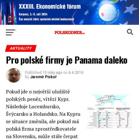
AKTUALITY
Pro polské firmy je Panama daleko
Published
10 roky ago
on
6.4.2016
By
Jaromír Piskoř
Pokud jde o největší uložiště
polských peněz, vítězí Kypr.
Následuje Lucembursko,
Švýcarsko a Holandsko. Na Kypru
se situace změnila, ale pokud má
polská firma zprostředkovatele
na Slovensku, může stále čerpat