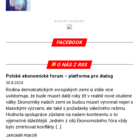
Připomeňme, že ukončení těžby hnědého uhlí pro
elektrárnu Turów nařídil Soudní dvůr Evropské unie
(SDEU) v souvislosti se stížnostmi českých samospráv
ADVERTISEMENT
verdiktem španělské soudkyně Rosario Silva de Lapureta
v květnu 2021. Vláda premiéra Morawieckého však
FACEBOOK
tomuto rozhodnutí nevyhověla, proto na žádost
Evropské komise uložil SDEU v září 2021 Polsku denní
pokutu ve výši 500 tisíc eur.
O NÁS Z RSS
Tento trest byl účtován téměř půl roku, až do února
Polské ekonomické forum – platforma pro dialog
2022, než byl tento případ z důvodu uzavření dohody
30.8.2024
Polska s Českou republikou o odstranění příčin sporu o
Rodina demokratických evropských zemí si stále více
důl Turów vymazán z rejstříku tribunálu. Celkem si
uvědomuje, že bude muset další roky žít v realitě nové studené
Polsko nechalo z přiznaných evropských fondů odečíst
války. Ekonomiky našich zemí se budou muset vyrovnat nejen s
asi 70 milionů eur na pokutách a 45 milionů eur
klasickými výzvami, ale také s požadavky válečného režimu.
Hodnota spolupráce zůstane na našem kontinentu o to
zaplatilo jako odškodnění České republice – ale jak důl,
výjimečně důležitější. Jedním z cílů Ekonomického fóra vždy
tak elektrárna nadále fungovaly. Už tehdy zástupci
bylo zmírňovat konflikty. […]
tehdejší opozice a dnes vládnoucí koalice, jako
JAROMÍR PISKOŘ
místopředseda Občanské platformy (PO) Rafał