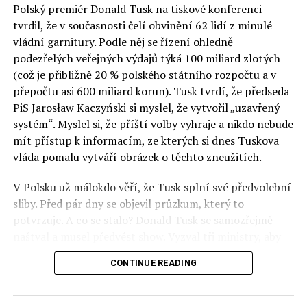
Polský premiér Donald Tusk na tiskové konferenci
Otázky spojené s vývojem umělé inteligence budou na
tvrdil, že v současnosti čelí obvinění 62 lidí z minulé
fóru AI zvláště diskutovanou oblastí. Fórum AI bude
vládní garnitury. Podle něj se řízení ohledně
zahrnovat vyhrazenou tematickou trať skládající se z
podezřelých veřejných výdajů týká 100 miliard zlotých
panelů, prezentací, workshopů a speciálních akcí.
(což je přibližně 20 % polského státního rozpočtu a v
Budou diskutovány klíčové otázky vlivu umělé
přepočtu asi 600 miliard korun). Tusk tvrdí, že předseda
inteligence ve společnosti, ale i v sektoru veřejných a
PiS Jarosław Kaczyński si myslel, že vytvořil „uzavřený
komerčních služeb. Budou se diskutovat problémy a
systém“. Myslel si, že příští volby vyhraje a nikdo nebude
výzvy, kterým bude muset trh čelit tváří v tvář zásadním
mít přístup k informacím, ze kterých si dnes Tuskova
technologickým změnám. Účastníci fóra také zváží, do
vláda pomalu vytváří obrázek o těchto zneužitích.
jaké míry investice do vědeckého výzkumu a moderních
V Polsku už málokdo věří, že Tusk splní své předvolební
technologií umělé inteligence v mnoha oblastech života
sliby. Před pár dny se objevil průzkum, který to
umožní Evropské unii obnovit konkurenceschopnost ve
potvrzuje. A co se stalo? Donald Tusk se samozřejmě
vztahu ke globálním ekonomikám a nutnosti zajistit
naštval a musel předvést show. Vyzval tři ministry, aby
bezpečnost evropských zemí.
před kamerami podepsali dohodu o stíhání členů PiS, a
CONTINUE READING
ti poslušně ono divadlo předvedli. Andrzej Domański
(finance), Tomasz Siemoniak (vnitro) a Adam Bodnar
(spravedlnost) podepsali teatrálně dohodu týkající se