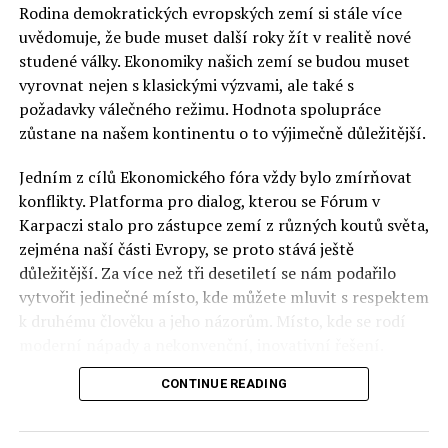
Rodina demokratických evropských zemí si stále více
uvědomuje, že bude muset další roky žít v realitě nové
studené války. Ekonomiky našich zemí se budou muset
vyrovnat nejen s klasickými výzvami, ale také s
požadavky válečného režimu. Hodnota spolupráce
zůstane na našem kontinentu o to výjimečně důležitější.
Jedním z cílů Ekonomického fóra vždy bylo zmírňovat
konflikty. Platforma pro dialog, kterou se Fórum v
Karpaczi stalo pro zástupce zemí z různých koutů světa,
zejména naší části Evropy, se proto stává ještě
důležitější. Za více než tři desetiletí se nám podařilo
vytvořit jedinečné místo, kde můžete mluvit s respektem
k druhému člověku a jeho názorům. Místo, kde se rodí
moderní nápady a nekonvenční, inovativní řešení.
CONTINUE READING
Polsko musí mít instituce, jejichž horizont činnosti je
delší než období, ve kterém byl u moci konkrétní
politický tým. Pouze to vám dává šanci skutečně řešit