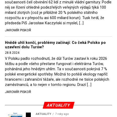
současnosti čelí obvinění 62 lidí z minulé vládní garnitury. Podle
Rozhodnutí polského ministra spravedlnosti jistě potěší
něj se řízení ohledně podezřelých veřejných výdajů týká 100
německé, české a polské ekology, ale i těžaře. Je těžké si
miliard zlotých (což je přibližně 20 % polského státního
rozpočtu a v přepočtu asi 600 miliard korun). Tusk tvrdí, že
představit, že by o takové věci rozhodoval sám ministr
předseda PiS Jarosław Kaczyński si myslel, […]
Bodnar. Musel získat politický souhlas vládnoucí koalice.
JAROMÍR PISKOŘ
Stále jsou totiž platné argumenty Morawieckého vlády,
že důl i elektrárna jsou – kromě zabezpečování cca 7 %
Hnědé uhlí končí, problémy začínají: Co čeká Polsko po
polského energetického mixu – klíčovými podniky, spolu
uzavření dolu Turów?
se svými dceřinými společnostmi zaměstnávají cca pět
28.8.2024
tisíc lidí. Navíc s činností dolu a elektrárny nepřímo
V Polsku padlo rozhodnutí, že důl Turów zastaví k roku 2026
souvisí dalších několik desítek tisíc pracovních míst v
těžbu a podle všeho přestane fungovat i elektrárna Turów,
regionu. Zelená politika ale opět zvítězila.
poháněná jeho hnědým uhlím. Ta v současnosti pokrývá 7 %
polské energetické spotřeby. Možná to potěší ekology napříč
hranicemi i zahraniční těžaře, ale rozhodně ne tisíce polských
Rozhodnutí polského ministra spravedlnosti jistě potěší
zaměstnanců, a to nejen v tomto regionu. Drazí […]
německé, české a polské ekology, kteří žalobu u
JAROMÍR PISKOŘ
správního soudu podali, ale také německé a české
hnědouhelné těžaře, kteří do polské elektrárny budou
možná vozit své hnědé uhlí. ČEZ bude také spokojen –
AKTUALITY
škrtnutím 7 % elektřiny znamená totiž pro Polsko zcela
AKTUALITY
7 roky ago