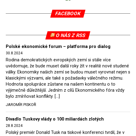
v květnu 2021. Vláda premiéra Morawieckého však
FACEBOOK
tomuto rozhodnutí nevyhověla, proto na žádost
Evropské komise uložil SDEU v září 2021 Polsku denní
pokutu ve výši 500 tisíc eur.
O NÁS Z RSS
Tento trest byl účtován téměř půl roku, až do února
Polské ekonomické forum – platforma pro dialog
2022, než byl tento případ z důvodu uzavření dohody
30.8.2024
Polska s Českou republikou o odstranění příčin sporu o
Rodina demokratických evropských zemí si stále více
důl Turów vymazán z rejstříku tribunálu. Celkem si
uvědomuje, že bude muset další roky žít v realitě nové studené
Polsko nechalo z přiznaných evropských fondů odečíst
války. Ekonomiky našich zemí se budou muset vyrovnat nejen s
asi 70 milionů eur na pokutách a 45 milionů eur
klasickými výzvami, ale také s požadavky válečného režimu.
Hodnota spolupráce zůstane na našem kontinentu o to
zaplatilo jako odškodnění České republice – ale jak důl,
výjimečně důležitější. Jedním z cílů Ekonomického fóra vždy
tak elektrárna nadále fungovaly. Už tehdy zástupci
bylo zmírňovat konflikty. […]
tehdejší opozice a dnes vládnoucí koalice, jako
JAROMÍR PISKOŘ
místopředseda Občanské platformy (PO) Rafał
Trzaskowski nebo lídr Hnutí Polsko 2050 Szymon
Divadlo Tuskovy vlády o 100 miliardách zlotých
Hołownia, přímo řekli, že by se polská vláda měla
28.8.2024
tomuto rozhodnutí podřídit.
Polský premiér Donald Tusk na tiskové konferenci tvrdil, že v