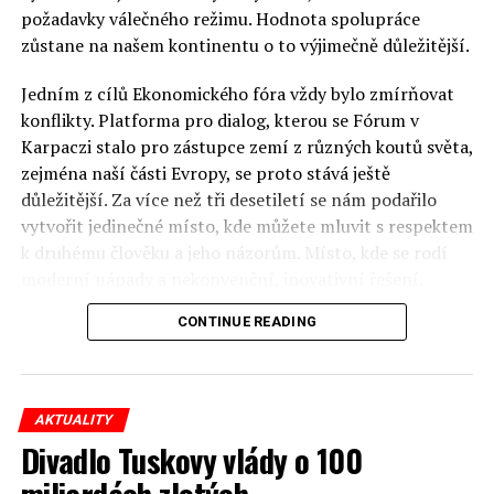
požadavky válečného režimu. Hodnota spolupráce
zůstane na našem kontinentu o to výjimečně důležitější.
Jedním z cílů Ekonomického fóra vždy bylo zmírňovat
konflikty. Platforma pro dialog, kterou se Fórum v
Karpaczi stalo pro zástupce zemí z různých koutů světa,
zejména naší části Evropy, se proto stává ještě
důležitější. Za více než tři desetiletí se nám podařilo
vytvořit jedinečné místo, kde můžete mluvit s respektem
k druhému člověku a jeho názorům. Místo, kde se rodí
moderní nápady a nekonvenční, inovativní řešení.
CONTINUE READING
Polsko musí mít instituce, jejichž horizont činnosti je
delší než období, ve kterém byl u moci konkrétní
politický tým. Pouze to vám dává šanci skutečně řešit
problémy. Hosty Fóra jsou prezidenti, předsedové vlád,
AKTUALITY
ministři, politici a představitelé samosprávy, prezidenti
Divadlo Tuskovy vlády o 100
korporací, lidé z kultury, renomovaní vědci, novináři a
miliardách zlotých
zástupci nevládních organizací.