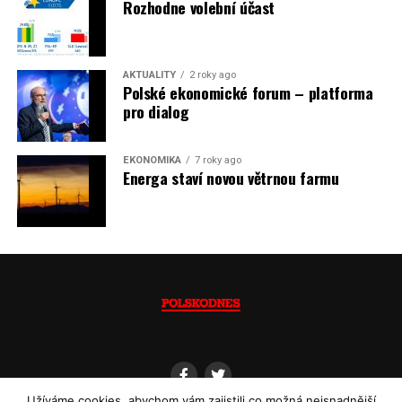
neplánované a nečekané skokové zvýšení závislosti na
Rozhodne volební účast
dovozu elektřiny už od roku 2027.
Jaromír Piskoř
AKTUALITY
2 roky ago
Polské ekonomické forum – platforma
(psáno pro info.cz)
pro dialog
EKONOMIKA
7 roky ago
Energa staví novou větrnou farmu
Užíváme cookies, abychom vám zajistili co možná nejsnadnější