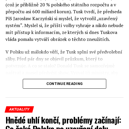
panelů, prezentací, workshopů a speciálních akcí.
(což je přibližně 20 % polského státního rozpočtu a v
Budou diskutovány klíčové otázky vlivu umělé
přepočtu asi 600 miliard korun). Tusk tvrdí, že předseda
inteligence ve společnosti, ale i v sektoru veřejných a
PiS Jarosław Kaczyński si myslel, že vytvořil „uzavřený
komerčních služeb. Budou se diskutovat problémy a
systém“. Myslel si, že příští volby vyhraje a nikdo nebude
výzvy, kterým bude muset trh čelit tváří v tvář zásadním
mít přístup k informacím, ze kterých si dnes Tuskova
technologickým změnám. Účastníci fóra také zváží, do
vláda pomalu vytváří obrázek o těchto zneužitích.
jaké míry investice do vědeckého výzkumu a moderních
V Polsku už málokdo věří, že Tusk splní své předvolební
technologií umělé inteligence v mnoha oblastech života
sliby. Před pár dny se objevil průzkum, který to
umožní Evropské unii obnovit konkurenceschopnost ve
potvrzuje. A co se stalo? Donald Tusk se samozřejmě
vztahu ke globálním ekonomikám a nutnosti zajistit
naštval a musel předvést show. Vyzval tři ministry, aby
bezpečnost evropských zemí.
před kamerami podepsali dohodu o stíhání členů PiS, a
CONTINUE READING
ti poslušně ono divadlo předvedli. Andrzej Domański
(finance), Tomasz Siemoniak (vnitro) a Adam Bodnar
(spravedlnost) podepsali teatrálně dohodu týkající se
„koordinace činností jimi podřízených služeb
AKTUALITY
zaměřených na odhalování, zajišťování a vymáhání
Hnědé uhlí končí, problémy začínají:
majetku dlužného státní pokladně“.
Co čeká Polsko po uzavření dolu