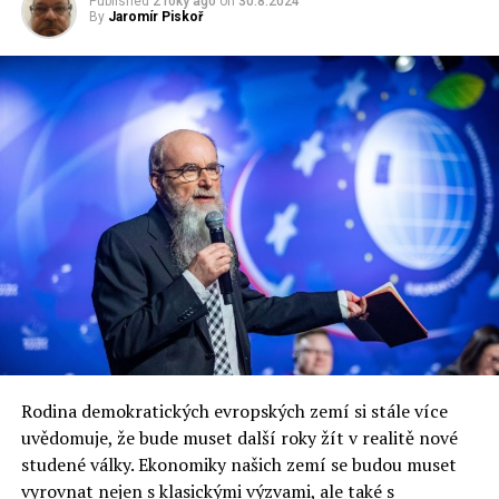
Published
2 roky ago
on
30.8.2024
By
Jaromír Piskoř
RELATED TOPICS:
UP NEXT
Polská televize zveřejnila kompro na opozičního politika:
K volbám jdou lidé, které to h*vno zajímá, říká nahrávce
DON'T MISS
MARTIN WEISS: Komu vadí Nabarvené ptáče
Jaromír Piskoř
redaktor a editor polskodnes.cz
Rodina demokratických evropských zemí si stále více
uvědomuje, že bude muset další roky žít v realitě nové
studené války. Ekonomiky našich zemí se budou muset
vyrovnat nejen s klasickými výzvami, ale také s