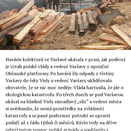
Havárie kolektorů ve Varšavě ukázala v praxi, jak podivný
je vztah polské vlády a vedení Varšavy z opoziční
Občanské platformy. Po havárii šly odpady z třetiny
Varšavy do řeky Visly a vedení Varšavy uklidňovalo
obyvatele, že se nic moc neděje. Vláda hartusila, že jde o
ekologickou katastrofu. Po třech dnech se pod Varšavou
ukázal na hladině Visly smradlavý „sliz“ a vedení města
si uvědomilo, že nemá prostředky na zvládnutí
katastrofy a ucpané podzemní potrubí se opravit
podaří až v řádu týdnů či měsíců. Kývlo tedy na dříve
odmítnutou pomoc polské armády a souhlasilo s