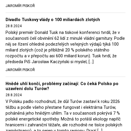
tehdejší opozice a dnes vládnoucí koalice, jako
JAROMÍR PISKOŘ
místopředseda Občanské platformy (PO) Rafał
Trzaskowski nebo lídr Hnutí Polsko 2050 Szymon
Divadlo Tuskovy vlády o 100 miliardách zlotých
Hołownia, přímo řekli, že by se polská vláda měla
28.8.2024
tomuto rozhodnutí podřídit.
Polský premiér Donald Tusk na tiskové konferenci tvrdil, že v
současnosti čelí obvinění 62 lidí z minulé vládní garnitury. Podle
Rozhodnutí polského ministra spravedlnosti jistě potěší
něj se řízení ohledně podezřelých veřejných výdajů týká 100
německé, české a polské ekology, ale i těžaře. Je těžké si
miliard zlotých (což je přibližně 20 % polského státního
rozpočtu a v přepočtu asi 600 miliard korun). Tusk tvrdí, že
představit, že by o takové věci rozhodoval sám ministr
předseda PiS Jarosław Kaczyński si myslel, […]
Bodnar. Musel získat politický souhlas vládnoucí koalice.
JAROMÍR PISKOŘ
Stále jsou totiž platné argumenty Morawieckého vlády,
že důl i elektrárna jsou – kromě zabezpečování cca 7 %
Hnědé uhlí končí, problémy začínají: Co čeká Polsko po
polského energetického mixu – klíčovými podniky, spolu
uzavření dolu Turów?
se svými dceřinými společnostmi zaměstnávají cca pět
28.8.2024
tisíc lidí. Navíc s činností dolu a elektrárny nepřímo
V Polsku padlo rozhodnutí, že důl Turów zastaví k roku 2026
souvisí dalších několik desítek tisíc pracovních míst v
těžbu a podle všeho přestane fungovat i elektrárna Turów,
regionu. Zelená politika ale opět zvítězila.
poháněná jeho hnědým uhlím. Ta v současnosti pokrývá 7 %
polské energetické spotřeby. Možná to potěší ekology napříč
hranicemi i zahraniční těžaře, ale rozhodně ne tisíce polských
Rozhodnutí polského ministra spravedlnosti jistě potěší
zaměstnanců, a to nejen v tomto regionu. Drazí […]