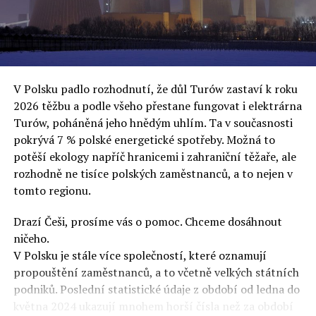
oslovuje své voliče, bublinu šílenců, kteří mu všechno
uvěří a nebudou se ptát na podrobnosti,“ řekl Rafał
Ziemkiewicz, redaktor týdeníku Do Rzeczy a ironicky
dodal: „Když se nynějšímu vedení státního hřebčince
podařilo prodat na aukci 10 plemenných koní za 600
V Polsku padlo rozhodnutí, že důl Turów zastaví k roku
000 euro, bylo to provládními médii oslavované jako
2026 těžbu a podle všeho přestane fungovat i elektrárna
velký úspěch. Za vlády PiS se 14 koní prodalo za 2,5
Turów, poháněná jeho hnědým uhlím. Ta v současnosti
milionu euro, což bylo stejnou mediální partou
pokrývá 7 % polské energetické spotřeby. Možná to
komentováno jako konec polského chovu koní. Ve vidění
potěší ekology napříč hranicemi i zahraniční těžaře, ale
kontrolorů činnosti PiS ale určitě šlo při prodeji koní o
rozhodně ne tisíce polských zaměstnanců, a to nejen v
praní peněz či jinou nelegální činnost.“
tomto regionu.
Tuskova čísla jsou ale ujetá i jinde, pokračoval
Ziemkiewicz. „Ve vládní aféře PiS kolem vydávání víz
Drazí Češi, prosíme vás o pomoc. Chceme dosáhnout
Tusk tvrdil, že za vlády dnešní opozice se nelegálně
ničeho.
prodalo 600 000 víz do Polska. Byla na to dokonce
V Polsku je stále více společností, které oznamují
vytvořena parlamentní vyšetřovací komise, která přišla
propouštění zaměstnanců, a to včetně velkých státních
ale pouze na to, že 220 víz do Polska bylo
podniků. Poslední statistické údaje z období od ledna do
prostřednictvím úplatků uspíšeno, tedy že víza byla
května 2024 ukazují mnohem horší čísla než za období