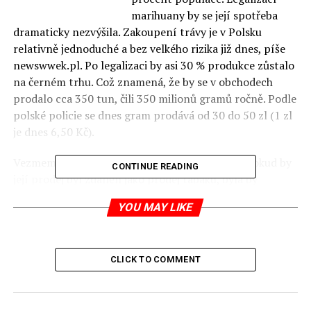
marihuany by se její spotřeba
dramaticky nezvýšila. Zakoupení trávy je v Polsku
relativně jednoduché a bez velkého rizika již dnes, píše
newswwek.pl. Po legalizaci by asi 30 % produkce zůstalo
na černém trhu. Což znamená, že by se v obchodech
prodalo cca 350 tun, čili 350 milionů gramů ročně. Podle
polské policie se dnes gram prodává od 30 do 50 zl (1 zl
je dnes 6,50 Kč).
Vezmeme-li tedy střední cenu 40 zl za gram a pokud by
CONTINUE READING
její prodej byl zdaněn jako prodej tabáku, byla by
spotřební daň 12,7 zl z každého gramu, tedy více než
YOU MAY LIKE
4,4 miliardy zlotých ročně. 23 % DPH by pak dělalo další
3,2 miliardy zlotých. Odhadované příjmy by pak byly 7,6
miliard zlotých. Suma je už tak velká, že by stálo za to, se
CLICK TO COMMENT
nad legalizací zamyslet. Na refundace léků polský
rozpočet loni vydal 7 miliard zlotých.
jp