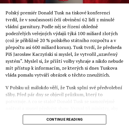
a východní Evropě.
Polský premiér Donald Tusk na tiskové konferenci
Otázky spojené s vývojem umělé inteligence budou na
tvrdil, že v současnosti čelí obvinění 62 lidí z minulé
fóru AI zvláště diskutovanou oblastí. Fórum AI bude
vládní garnitury. Podle něj se řízení ohledně
zahrnovat vyhrazenou tematickou trať skládající se z
podezřelých veřejných výdajů týká 100 miliard zlotých
panelů, prezentací, workshopů a speciálních akcí.
(což je přibližně 20 % polského státního rozpočtu a v
Budou diskutovány klíčové otázky vlivu umělé
přepočtu asi 600 miliard korun). Tusk tvrdí, že předseda
inteligence ve společnosti, ale i v sektoru veřejných a
PiS Jarosław Kaczyński si myslel, že vytvořil „uzavřený
komerčních služeb. Budou se diskutovat problémy a
systém“. Myslel si, že příští volby vyhraje a nikdo nebude
výzvy, kterým bude muset trh čelit tváří v tvář zásadním
mít přístup k informacím, ze kterých si dnes Tuskova
technologickým změnám. Účastníci fóra také zváží, do
vláda pomalu vytváří obrázek o těchto zneužitích.
jaké míry investice do vědeckého výzkumu a moderních
V Polsku už málokdo věří, že Tusk splní své předvolební
technologií umělé inteligence v mnoha oblastech života
sliby. Před pár dny se objevil průzkum, který to
umožní Evropské unii obnovit konkurenceschopnost ve
potvrzuje. A co se stalo? Donald Tusk se samozřejmě
vztahu ke globálním ekonomikám a nutnosti zajistit
naštval a musel předvést show. Vyzval tři ministry, aby
bezpečnost evropských zemí.
před kamerami podepsali dohodu o stíhání členů PiS, a
CONTINUE READING
ti poslušně ono divadlo předvedli. Andrzej Domański
(finance), Tomasz Siemoniak (vnitro) a Adam Bodnar