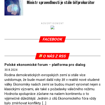
spotřeby.
Ministr spravedlnosti je stále šéfprokurátor
Připomeňme, že ukončení těžby hnědého uhlí pro
elektrárnu Turów nařídil Soudní dvůr Evropské unie
(SDEU) v souvislosti se stížnostmi českých samospráv
ADVERTISEMENT
verdiktem španělské soudkyně Rosario Silva de Lapureta
v květnu 2021. Vláda premiéra Morawieckého však
FACEBOOK
tomuto rozhodnutí nevyhověla, proto na žádost
Evropské komise uložil SDEU v září 2021 Polsku denní
pokutu ve výši 500 tisíc eur.
O NÁS Z RSS
Tento trest byl účtován téměř půl roku, až do února
Polské ekonomické forum – platforma pro dialog
2022, než byl tento případ z důvodu uzavření dohody
30.8.2024
Polska s Českou republikou o odstranění příčin sporu o
Rodina demokratických evropských zemí si stále více
důl Turów vymazán z rejstříku tribunálu. Celkem si
uvědomuje, že bude muset další roky žít v realitě nové studené
Polsko nechalo z přiznaných evropských fondů odečíst
války. Ekonomiky našich zemí se budou muset vyrovnat nejen s
asi 70 milionů eur na pokutách a 45 milionů eur
klasickými výzvami, ale také s požadavky válečného režimu.
Hodnota spolupráce zůstane na našem kontinentu o to
zaplatilo jako odškodnění České republice – ale jak důl,
výjimečně důležitější. Jedním z cílů Ekonomického fóra vždy
tak elektrárna nadále fungovaly. Už tehdy zástupci
bylo zmírňovat konflikty. […]