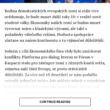
Rodina demokratických evropských zemí si stále více
uvědomuje, že bude muset další roky žít v realitě nové
studené války. Ekonomiky našich zemí se budou muset
vyrovnat nejen s klasickými výzvami, ale také s
požadavky válečného režimu. Hodnota spolupráce
zůstane na našem kontinentu o to výjimečně důležitější.
Jedním z cílů Ekonomického fóra vždy bylo zmírňovat
konflikty. Platforma pro dialog, kterou se Fórum v
Karpaczi stalo pro zástupce zemí z různých koutů světa,
zejména naší části Evropy, se proto stává ještě
důležitější. Za více než tři desetiletí se nám podařilo
vytvořit jedinečné místo, kde můžete mluvit s respektem
k druhému člověku a jeho názorům. Místo, kde se rodí
moderní nápady a nekonvenční, inovativní řešení.
CONTINUE READING
Polsko musí mít instituce, jejichž horizont činnosti je
delší než období, ve kterém byl u moci konkrétní