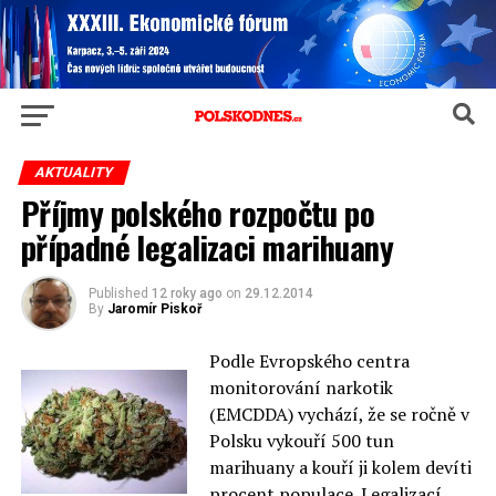
AKTUALITY
Příjmy polského rozpočtu po
případné legalizaci marihuany
Published
12 roky ago
on
29.12.2014
By
Jaromír Piskoř
Podle Evropského centra
monitorování narkotik
(EMCDDA) vychází, že se ročně v
Polsku vykouří 500 tun
marihuany a kouří ji kolem devíti
procent populace. Legalizací