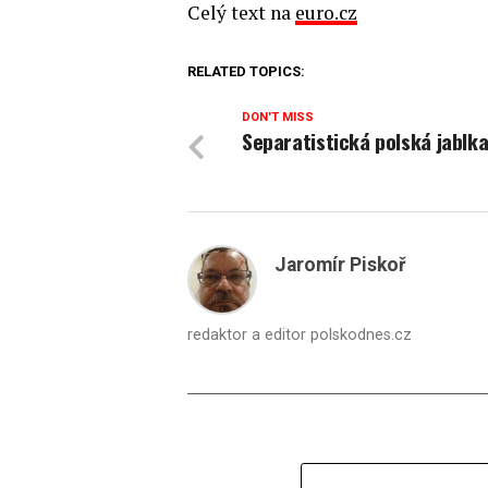
Celý text na
euro.cz
RELATED TOPICS:
DON'T MISS
Separatistická polská jablk
Jaromír Piskoř
redaktor a editor polskodnes.cz