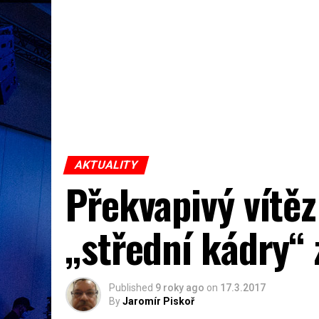
AKTUALITY
Překvapivý vítěz
„střední kádry“
Published
9 roky ago
on
17.3.2017
By
Jaromír Piskoř