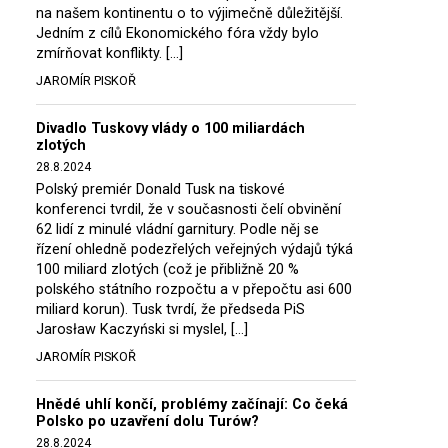
na našem kontinentu o to výjimečně důležitější.
Jedním z cílů Ekonomického fóra vždy bylo
zmírňovat konflikty. […]
JAROMÍR PISKOŘ
Divadlo Tuskovy vlády o 100 miliardách
zlotých
28.8.2024
Polský premiér Donald Tusk na tiskové
konferenci tvrdil, že v současnosti čelí obvinění
62 lidí z minulé vládní garnitury. Podle něj se
řízení ohledně podezřelých veřejných výdajů týká
100 miliard zlotých (což je přibližně 20 %
polského státního rozpočtu a v přepočtu asi 600
miliard korun). Tusk tvrdí, že předseda PiS
Jarosław Kaczyński si myslel, […]
JAROMÍR PISKOŘ
Hnědé uhlí končí, problémy začínají: Co čeká
Polsko po uzavření dolu Turów?
28.8.2024