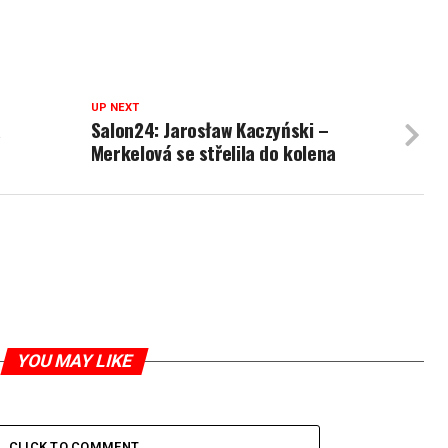
UP NEXT
a
Salon24: Jarosław Kaczyński –
Merkelová se střelila do kolena
YOU MAY LIKE
CLICK TO COMMENT