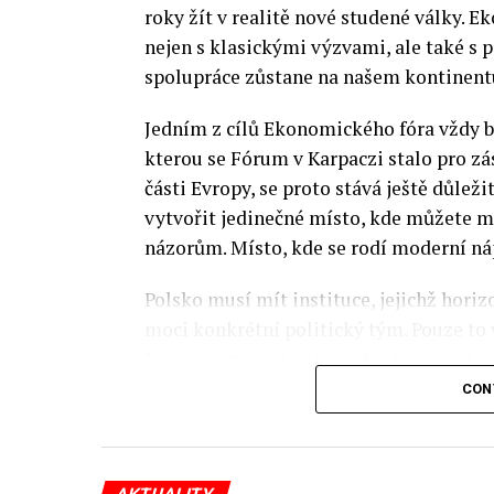
roky žít v realitě nové studené války.
nejen s klasickými výzvami, ale také s
spolupráce zůstane na našem kontinentu
Jedním z cílů Ekonomického fóra vždy by
kterou se Fórum v Karpaczi stalo pro zá
části Evropy, se proto stává ještě důležit
vytvořit jedinečné místo, kde můžete m
názorům. Místo, kde se rodí moderní ná
Polsko musí mít instituce, jejichž horizo
moci konkrétní politický tým. Pouze to
Fóra jsou prezidenti, předsedové vlád, m
prezidenti korporací, lidé z kultury, re
CON
organizací.
Důkladná analýza trendů prováděná odbo