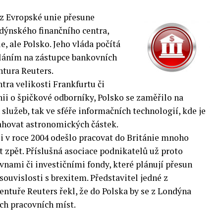
z Evropské unie přesune
ndýnského finančního centra,
 ale Polsko. Jeho vláda počítá
voláním na zástupce bankovních
ntura Reuters.
tra velikosti Frankfurtu či
ánii o špičkové odborníky, Polsko se zaměřilo na
h služeb, tak ve sféře informačních technologií, kde je
sahovat astronomických částek.
i v roce 2004 odešlo pracovat do Británie mnoho
at zpět. Příslušná asociace podnikatelů už proto
ovnami či investičními fondy, které plánují přesun
ouvislosti s brexitem. Představitel jedné z
ntuře Reuters řekl, že do Polska by se z Londýna
ch pracovních míst.