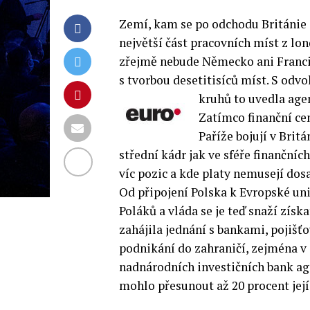
Zemí, kam se po odchodu Británie 
největší část pracovních míst z lo
zřejmě nebude Německo ani Francie,
s tvorbou desetitisíců míst. S od
kruhů to uvedla age
Zatímco finanční cen
Paříže bojují v Brit
střední kádr jak ve sféře finančníc
víc pozic a kde platy nemusejí do
Od připojení Polska k Evropské uni
Poláků a vláda se je teď snaží získ
zahájila jednání s bankami, pojišť
podnikání do zahraničí, zejména v s
nadnárodních investičních bank age
mohlo přesunout až 20 procent její