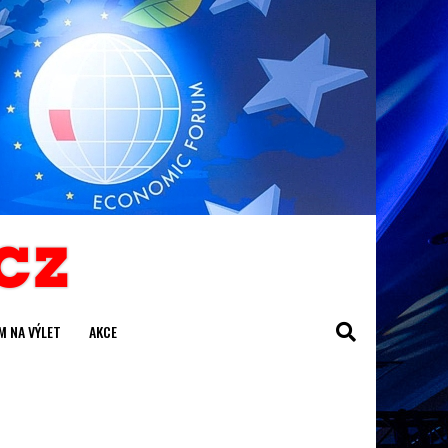
M NA VÝLET
AKCE