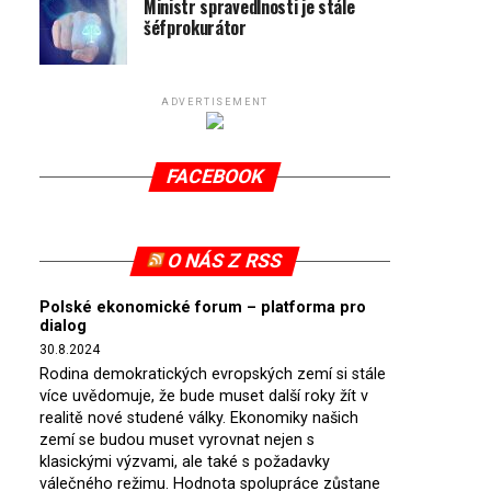
Ministr spravedlnosti je stále
šéfprokurátor
ADVERTISEMENT
FACEBOOK
O NÁS Z RSS
Polské ekonomické forum – platforma pro
dialog
30.8.2024
Rodina demokratických evropských zemí si stále
více uvědomuje, že bude muset další roky žít v
realitě nové studené války. Ekonomiky našich
zemí se budou muset vyrovnat nejen s
klasickými výzvami, ale také s požadavky
válečného režimu. Hodnota spolupráce zůstane