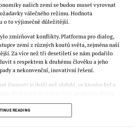
 Ekonomiky našich zemí se budou muset vyrovnat
 požadavky válečného režimu. Hodnota
 o to výjimečně důležitější.
lo zmírňovat konflikty. Platforma pro dialog,
stupce zemí z různých koutů světa, zejména naší
ější. Za více než tři desetiletí se nám podařilo
luvit s respektem k druhému člověku a jeho
pady a nekonvenční, inovativní řešení.
nt činnosti je delší než období, ve kterém byl u
 vám dává šanci skutečně řešit problémy. Hosty
inistři, politici a představitelé samosprávy,
nomovaní vědci, novináři a zástupci nevládních
TINUE READING
rníky z Institute of Eastern Studies Foundation