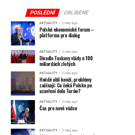
POSLEDNÍ
OBLÍBENÉ
AKTUALITY
2 roky ago
Polské ekonomické forum –
platforma pro dialog
AKTUALITY
2 roky ago
Divadlo Tuskovy vlády o 100
miliardách zlotých
AKTUALITY
2 roky ago
Hnědé uhlí končí, problémy
začínají: Co čeká Polsko po
uzavření dolu Turów?
AKTUALITY
2 roky ago
Čas pro nové vůdce
AKTUALITY
2 roky ago