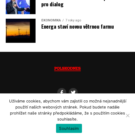
pro dialog
EKONOMIKA
7 roky ago
Energa staví novou větrnou farmu
Užíváme cookies, abychom vám zajistili co možná nejsnadnější
použití našich webových stránek. Pokud budete nadále
prohlížet naše stránky předpokládáme, že s použitím cookies
souhlasíte.
Copyright © 2013 - 2022
Polskodnes.cz
| ISSN 1805-8582 | Powered by
Souhlasím
WordPress | Themes by kabris|NET.
SHARE
TWEET