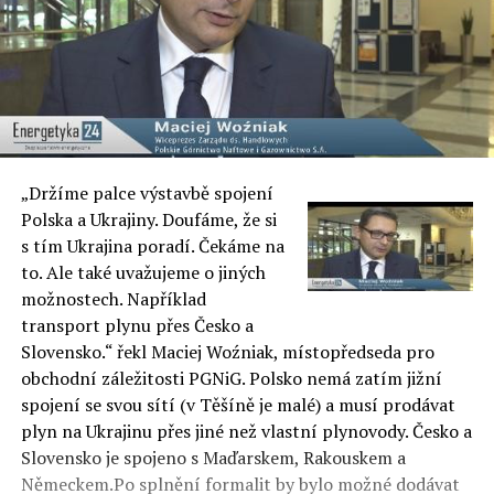
„Držíme palce výstavbě spojení
Polska a Ukrajiny. Doufáme, že si
s tím Ukrajina poradí. Čekáme na
to. Ale také uvažujeme o jiných
možnostech. Například
transport plynu přes Česko a
Slovensko.“ řekl Maciej Woźniak, místopředseda pro
obchodní záležitosti PGNiG. Polsko nemá zatím jižní
spojení se svou sítí (v Těšíně je malé) a musí prodávat
plyn na Ukrajinu přes jiné než vlastní plynovody. Česko a
Slovensko je spojeno s Maďarskem, Rakouskem a
Německem.Po splnění formalit by bylo možné dodávat