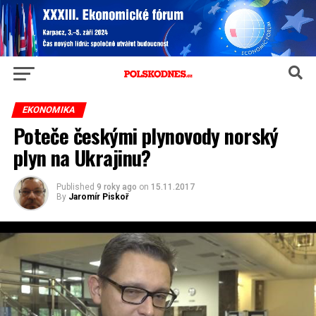
EKONOMIKA
Poteče českými plynovody norský
plyn na Ukrajinu?
Published
9 roky ago
on
15.11.2017
By
Jaromír Piskoř