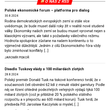
O NÁS Z RSS
ruce a budou schopny financovat z nových úvěrů
zelenou energetiku a uhlí pro provoz dožívajících
Polské ekonomické forum – platforma pro dialog
30.8.2024
elektráren budou nakupovat za určené ceny ze státních
Rodina demokratických evropských zemí si stále více
dolů. Taková je energetická politika nové polské vlády.
uvědomuje, že bude muset další roky žít v realitě nové studené
Ostatně expert Onichimowski podotkl, že na evropském
války. Ekonomiky našich zemí se budou muset vyrovnat nejen s
trhu s elektřinou je jí dost a je levná.
klasickými výzvami, ale také s požadavky válečného režimu.
Hodnota spolupráce zůstane na našem kontinentu o to
Jaromír Piskoř
výjimečně důležitější. Jedním z cílů Ekonomického fóra vždy
bylo zmírňovat konflikty. […]
JAROMÍR PISKOŘ
Divadlo Tuskovy vlády o 100 miliardách zlotých
28.8.2024
Polský premiér Donald Tusk na tiskové konferenci tvrdil, že v
současnosti čelí obvinění 62 lidí z minulé vládní garnitury. Podle
něj se řízení ohledně podezřelých veřejných výdajů týká 100
miliard zlotých (což je přibližně 20 % polského státního
rozpočtu a v přepočtu asi 600 miliard korun). Tusk tvrdí, že
předseda PiS Jarosław Kaczyński si myslel, […]