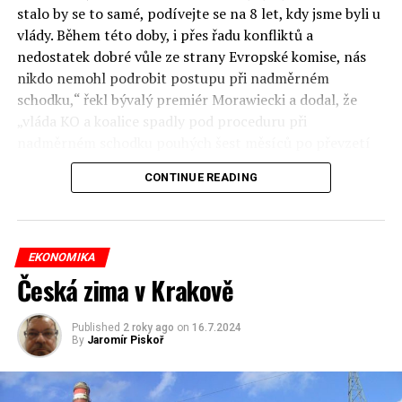
stalo by se to samé, podívejte se na 8 let, kdy jsme byli u
vlády. Během této doby, i přes řadu konfliktů a
nedostatek dobré vůle ze strany Evropské komise, nás
nikdo nemohl podrobit postupu při nadměrném
schodku,“ řekl bývalý premiér Morawiecki a dodal, že
„vláda KO a koalice spadly pod proceduru při
nadměrném schodku pouhých šest měsíců po převzetí
moci“.
CONTINUE READING
Jenže ona procedura souvisí s deficitem za roku 2023,
kdy byl více než 10 měsíců Morawiecki premiérem.
Prezident Institutu veřejných financí Sławomir Dudek
EKONOMIKA
tvrdí, že v roce 2023 si byl Morawiecki vědom, že mu
Česká zima v Krakově
hrozí procedura apři nadměrném schodku, ale snažil se
to před Poláky utajit, aby před volbami nerozproudil
Published
2 roky ago
on
16.7.2024
diskuzi o stavu veřejných financí. Navíc rozpočet na rok
By
Jaromír Piskoř
2024 je návrhem Morawieckého vlády a předpokládal
schodek 4,5 % HDP.