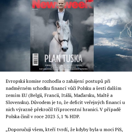
UP NEXT
PKN Orlen se zaměří na Česko
DON'T MISS
Kupte si levná „polská vejce“, ale v Polsku
Jaromír Piskoř
redaktor a editor polskodnes.cz
Evropská komise rozhodla o zahájení postupů při
nadměrném schodku financí vůči Polsku a šesti dalším
zemím EU (Belgii, Francii, Itálii, Maďarsku, Maltě a
Slovensku). Důvodem je to, že deficit veřejných financí u
nich výrazně překročil tříprocentní hranici. V případě
Polska činil v roce 2023 5,1 % HDP.
„Doporučuji všem, kteří tvrdí, že kdyby byla u moci PiS,