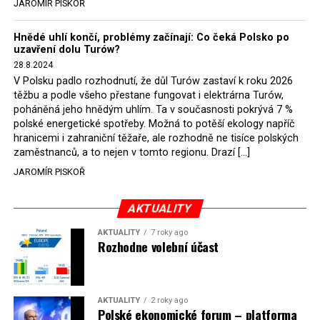
JAROMÍR PISKOŘ
Hnědé uhlí končí, problémy začínají: Co čeká Polsko po
uzavření dolu Turów?
28.8.2024
V Polsku padlo rozhodnutí, že důl Turów zastaví k roku 2026
těžbu a podle všeho přestane fungovat i elektrárna Turów,
poháněná jeho hnědým uhlím. Ta v současnosti pokrývá 7 %
polské energetické spotřeby. Možná to potěší ekology napříč
hranicemi i zahraniční těžaře, ale rozhodně ne tisíce polských
zaměstnanců, a to nejen v tomto regionu. Drazí […]
JAROMÍR PISKOŘ
AKTUALITY
AKTUALITY
7 roky ago
Rozhodne volební účast
AKTUALITY
2 roky ago
Polské ekonomické forum – platforma