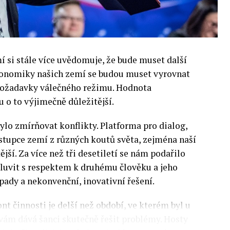
si stále více uvědomuje, že bude muset další
 Ekonomiky našich zemí se budou muset vyrovnat
 požadavky válečného režimu. Hodnota
 o to výjimečně důležitější.
lo zmírňovat konflikty. Platforma pro dialog,
stupce zemí z různých koutů světa, zejména naší
ější. Za více než tři desetiletí se nám podařilo
luvit s respektem k druhému člověku a jeho
pady a nekonvenční, inovativní řešení.
nt činnosti je delší než období, ve kterém byl u
 vám dává šanci skutečně řešit problémy. Hosty