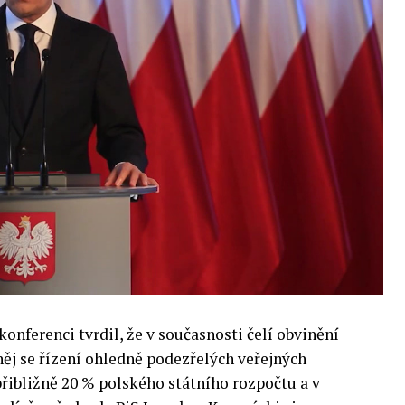
e muset trh čelit tváří v tvář zásadním
také zváží, do jaké míry investice do vědeckého
 inteligence v mnoha oblastech života umožní
pnost ve vztahu ke globálním ekonomikám a
 zemí.
onferenci tvrdil, že v současnosti čelí obvinění
 něj se řízení ohledně podezřelých veřejných
přibližně 20 % polského státního rozpočtu a v