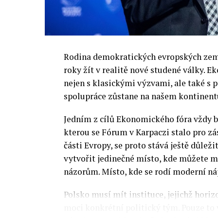
Rodina demokratických evropských zemí 
roky žít v realitě nové studené války.
nejen s klasickými výzvami, ale také s
spolupráce zůstane na našem kontinentu
Jedním z cílů Ekonomického fóra vždy by
kterou se Fórum v Karpaczi stalo pro zá
části Evropy, se proto stává ještě důležit
vytvořit jedinečné místo, kde můžete m
názorům. Místo, kde se rodí moderní ná
Polsko musí mít instituce, jejichž horizo
moci konkrétní politický tým. Pouze to