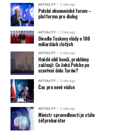
AKTUALITY
2 roky ago
Polské ekonomické forum –
platforma pro dialog
AKTUALITY
2 roky ago
Divadlo Tuskovy vlády o 100
miliardách zlotých
AKTUALITY
2 roky ago
Hnědé uhlí končí, problémy
začínají: Co čeká Polsko po
uzavření dolu Turów?
AKTUALITY
2 roky ago
Čas pro nové vůdce
AKTUALITY
2 roky ago
Ministr spravedlnosti je stále
šéfprokurátor