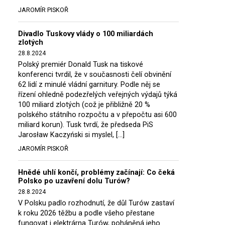
JAROMÍR PISKOŘ
Divadlo Tuskovy vlády o 100 miliardách
zlotých
28.8.2024
Polský premiér Donald Tusk na tiskové
konferenci tvrdil, že v současnosti čelí obvinění
62 lidí z minulé vládní garnitury. Podle něj se
řízení ohledně podezřelých veřejných výdajů týká
100 miliard zlotých (což je přibližně 20 %
polského státního rozpočtu a v přepočtu asi 600
miliard korun). Tusk tvrdí, že předseda PiS
Jarosław Kaczyński si myslel, […]
JAROMÍR PISKOŘ
Hnědé uhlí končí, problémy začínají: Co čeká
Polsko po uzavření dolu Turów?
28.8.2024
V Polsku padlo rozhodnutí, že důl Turów zastaví
k roku 2026 těžbu a podle všeho přestane
fungovat i elektrárna Turów, poháněná jeho