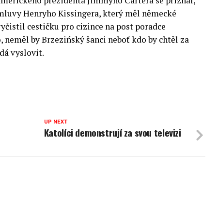
merického prezidenta Jimmyho Cartera se přiznal,
ímluvy Henryho Kissingera, který měl německé
čistil cestičku pro cizince na post poradce
o, neměl by Brzezińský šanci neboť kdo by chtěl za
dá vyslovit.
UP NEXT
Katolíci demonstrují za svou televizi