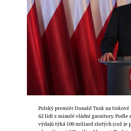
diskutovat problémy a výzvy, kterým bud
technologickým změnám. Účastníci fóra 
výzkumu a moderních technologií umělé
Evropské unii obnovit konkurencescho
nutnosti zajistit bezpečnost evropských
Polský premiér Donald Tusk na tiskové k
62 lidí z minulé vládní garnitury. Podle
výdajů týká 100 miliard zlotých (což je 