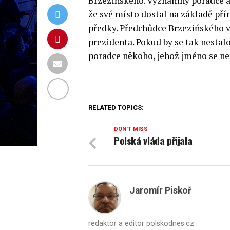
Brzezińského. Významný poradce a
že své místo dostal na základě př
předky. Předchůdce Brzezińského vy
prezidenta. Pokud by se tak nestal
poradce někoho, jehož jméno se ne
RELATED TOPICS:
DON'T MISS
Polská vláda přijala
Jaromír Piskoř
redaktor a editor polskodnes.cz