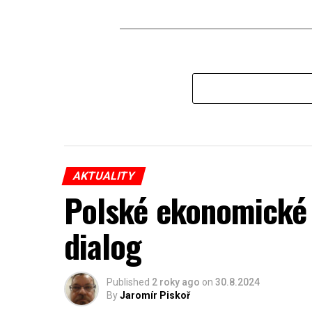
AKTUALITY
Polské ekonomické 
dialog
Published
2 roky ago
on
30.8.2024
By
Jaromír Piskoř