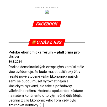
ADVERTISEMENT
FACEBOOK
O NÁS Z RSS
Polské ekonomické forum – platforma pro
dialog
30.8.2024
Rodina demokratických evropských zemí si stále
více uvědomuje, že bude muset další roky žít v
realitě nové studené války. Ekonomiky našich
zemí se budou muset vyrovnat nejen s
klasickými výzvami, ale také s požadavky
válečného režimu. Hodnota spolupráce zůstane
na našem kontinentu o to výjimečně důležitější.
Jedním z cílů Ekonomického fóra vždy bylo
zmírňovat konflikty. […]