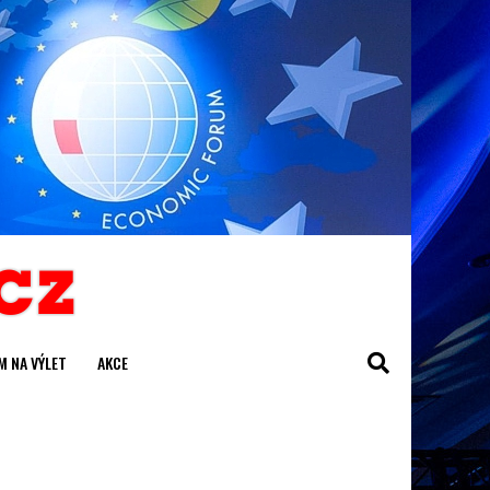
M NA VÝLET
AKCE