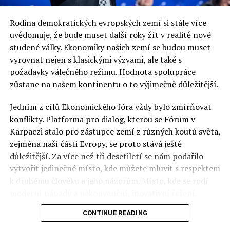
Rodina demokratických evropských zemí si stále více
uvědomuje, že bude muset další roky žít v realitě nové
studené války. Ekonomiky našich zemí se budou muset
vyrovnat nejen s klasickými výzvami, ale také s
požadavky válečného režimu. Hodnota spolupráce
zůstane na našem kontinentu o to výjimečně důležitější.
Jedním z cílů Ekonomického fóra vždy bylo zmírňovat
konflikty. Platforma pro dialog, kterou se Fórum v
Karpaczi stalo pro zástupce zemí z různých koutů světa,
zejména naší části Evropy, se proto stává ještě
důležitější. Za více než tři desetiletí se nám podařilo
vytvořit jedinečné místo, kde můžete mluvit s respektem
k druhému člověku a jeho názorům. Místo, kde se rodí
moderní nápady a nekonvenční, inovativní řešení.
CONTINUE READING
Polsko musí mít instituce, jejichž horizont činnosti je
delší než období, ve kterém byl u moci konkrétní