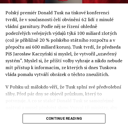
a východní Evropě.
Polský premiér Donald Tusk na tiskové konferenci
Otázky spojené s vývojem umělé inteligence budou na
tvrdil, že v současnosti čelí obvinění 62 lidí z minulé
fóru AI zvláště diskutovanou oblastí. Fórum AI bude
vládní garnitury. Podle něj se řízení ohledně
zahrnovat vyhrazenou tematickou trať skládající se z
podezřelých veřejných výdajů týká 100 miliard zlotých
panelů, prezentací, workshopů a speciálních akcí.
(což je přibližně 20 % polského státního rozpočtu a v
Budou diskutovány klíčové otázky vlivu umělé
přepočtu asi 600 miliard korun). Tusk tvrdí, že předseda
inteligence ve společnosti, ale i v sektoru veřejných a
PiS Jarosław Kaczyński si myslel, že vytvořil „uzavřený
komerčních služeb. Budou se diskutovat problémy a
systém“. Myslel si, že příští volby vyhraje a nikdo nebude
výzvy, kterým bude muset trh čelit tváří v tvář zásadním
mít přístup k informacím, ze kterých si dnes Tuskova
technologickým změnám. Účastníci fóra také zváží, do
vláda pomalu vytváří obrázek o těchto zneužitích.
jaké míry investice do vědeckého výzkumu a moderních
V Polsku už málokdo věří, že Tusk splní své předvolební
technologií umělé inteligence v mnoha oblastech života
sliby. Před pár dny se objevil průzkum, který to
umožní Evropské unii obnovit konkurenceschopnost ve
potvrzuje. A co se stalo? Donald Tusk se samozřejmě
vztahu ke globálním ekonomikám a nutnosti zajistit
naštval a musel předvést show. Vyzval tři ministry, aby
bezpečnost evropských zemí.
před kamerami podepsali dohodu o stíhání členů PiS, a
CONTINUE READING
ti poslušně ono divadlo předvedli. Andrzej Domański
(finance), Tomasz Siemoniak (vnitro) a Adam Bodnar