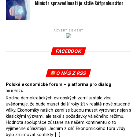
spotřeby.
Ministr spravedlnosti je stále šéfprokurátor
Připomeňme, že ukončení těžby hnědého uhlí pro
elektrárnu Turów nařídil Soudní dvůr Evropské unie
(SDEU) v souvislosti se stížnostmi českých samospráv
ADVERTISEMENT
verdiktem španělské soudkyně Rosario Silva de Lapureta
v květnu 2021. Vláda premiéra Morawieckého však
FACEBOOK
tomuto rozhodnutí nevyhověla, proto na žádost
Evropské komise uložil SDEU v září 2021 Polsku denní
pokutu ve výši 500 tisíc eur.
O NÁS Z RSS
Tento trest byl účtován téměř půl roku, až do února
Polské ekonomické forum – platforma pro dialog
2022, než byl tento případ z důvodu uzavření dohody
30.8.2024
Polska s Českou republikou o odstranění příčin sporu o
Rodina demokratických evropských zemí si stále více
důl Turów vymazán z rejstříku tribunálu. Celkem si
uvědomuje, že bude muset další roky žít v realitě nové studené
Polsko nechalo z přiznaných evropských fondů odečíst
války. Ekonomiky našich zemí se budou muset vyrovnat nejen s
asi 70 milionů eur na pokutách a 45 milionů eur
klasickými výzvami, ale také s požadavky válečného režimu.
Hodnota spolupráce zůstane na našem kontinentu o to
zaplatilo jako odškodnění České republice – ale jak důl,
výjimečně důležitější. Jedním z cílů Ekonomického fóra vždy
tak elektrárna nadále fungovaly. Už tehdy zástupci
bylo zmírňovat konflikty. […]