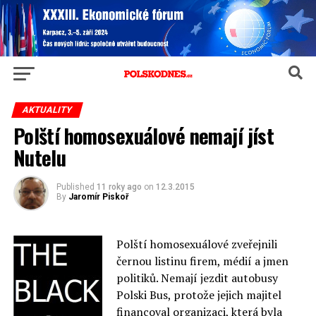
AKTUALITY
Polští homosexuálové nemají jíst
Nutelu
Published
11 roky ago
on
12.3.2015
By
Jaromír Piskoř
Polští homosexuálové zveřejnili
černou listinu firem, médií a jmen
politiků. Nemají jezdit autobusy
Polski Bus, protože jejich majitel
financoval organizaci, která byla