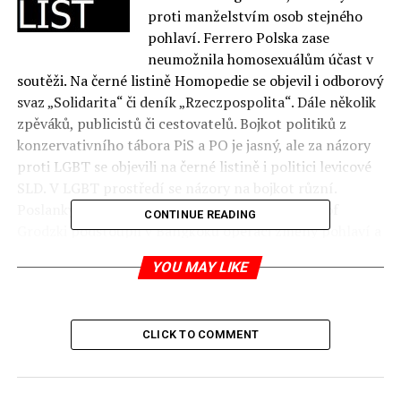
proti manželstvím osob stejného
pohlaví. Ferrero Polska zase
neumožnila homosexuálům účast v
soutěži. Na černé listině Homopedie se objevil i odborový
svaz „Solidarita“ či deník „Rzeczpospolita“. Dále několik
zpěváků, publicistů či cestovatelů. Bojkot politiků z
konzervativního tábora PiS a PO je jasný, ale za názory
proti LGBT se objevili na černé listině i politici levicové
SLD. V LGBT prostředí se názory na bojkot různí.
Poslankyně Anna Grodzká (v roce 2009 Krzysztof
CONTINUE READING
Grodzki podstoupil v Bangkoku operaci změny pohlaví a
přijal jméno Anna Grodzká) zastává názor,
že by bylo
YOU MAY LIKE
lepší podpořit ty firmy, které podporují politiku
různorodosti. Podle ní je bojkot či černá listina agresivní
a ona je pro toleranci.
CLICK TO COMMENT
jp
zdroj:
natemat.pl
,
Homopedia:Czarna_lista