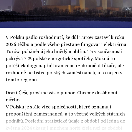
oslovuje své voliče, bublinu šílenců, kteří mu všechno
uvěří a nebudou se ptát na podrobnosti,“ řekl Rafał
Ziemkiewicz, redaktor týdeníku Do Rzeczy a ironicky
dodal: „Když se nynějšímu vedení státního hřebčince
podařilo prodat na aukci 10 plemenných koní za 600
V Polsku padlo rozhodnutí, že důl Turów zastaví k roku
000 euro, bylo to provládními médii oslavované jako
2026 těžbu a podle všeho přestane fungovat i elektrárna
velký úspěch. Za vlády PiS se 14 koní prodalo za 2,5
Turów, poháněná jeho hnědým uhlím. Ta v současnosti
milionu euro, což bylo stejnou mediální partou
pokrývá 7 % polské energetické spotřeby. Možná to
komentováno jako konec polského chovu koní. Ve vidění
potěší ekology napříč hranicemi i zahraniční těžaře, ale
kontrolorů činnosti PiS ale určitě šlo při prodeji koní o
rozhodně ne tisíce polských zaměstnanců, a to nejen v
praní peněz či jinou nelegální činnost.“
tomto regionu.
Tuskova čísla jsou ale ujetá i jinde, pokračoval
Ziemkiewicz. „Ve vládní aféře PiS kolem vydávání víz
Drazí Češi, prosíme vás o pomoc. Chceme dosáhnout
Tusk tvrdil, že za vlády dnešní opozice se nelegálně
ničeho.
prodalo 600 000 víz do Polska. Byla na to dokonce
V Polsku je stále více společností, které oznamují
vytvořena parlamentní vyšetřovací komise, která přišla
propouštění zaměstnanců, a to včetně velkých státních
ale pouze na to, že 220 víz do Polska bylo
podniků. Poslední statistické údaje z období od ledna do
prostřednictvím úplatků uspíšeno, tedy že víza byla
května 2024 ukazují mnohem horší čísla než za období