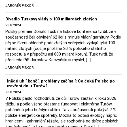
tehdejší opozice a dnes vládnoucí koalice, jako
JAROMÍR PISKOŘ
místopředseda Občanské platformy (PO) Rafał
Trzaskowski nebo lídr Hnutí Polsko 2050 Szymon
Divadlo Tuskovy vlády o 100 miliardách zlotých
Hołownia, přímo řekli, že by se polská vláda měla
28.8.2024
tomuto rozhodnutí podřídit.
Polský premiér Donald Tusk na tiskové konferenci tvrdil, že v
současnosti čelí obvinění 62 lidí z minulé vládní garnitury. Podle
Rozhodnutí polského ministra spravedlnosti jistě potěší
něj se řízení ohledně podezřelých veřejných výdajů týká 100
německé, české a polské ekology, ale i těžaře. Je těžké si
miliard zlotých (což je přibližně 20 % polského státního
rozpočtu a v přepočtu asi 600 miliard korun). Tusk tvrdí, že
představit, že by o takové věci rozhodoval sám ministr
předseda PiS Jarosław Kaczyński si myslel, […]
Bodnar. Musel získat politický souhlas vládnoucí koalice.
JAROMÍR PISKOŘ
Stále jsou totiž platné argumenty Morawieckého vlády,
že důl i elektrárna jsou – kromě zabezpečování cca 7 %
Hnědé uhlí končí, problémy začínají: Co čeká Polsko po
polského energetického mixu – klíčovými podniky, spolu
uzavření dolu Turów?
se svými dceřinými společnostmi zaměstnávají cca pět
28.8.2024
tisíc lidí. Navíc s činností dolu a elektrárny nepřímo
V Polsku padlo rozhodnutí, že důl Turów zastaví k roku 2026
souvisí dalších několik desítek tisíc pracovních míst v
těžbu a podle všeho přestane fungovat i elektrárna Turów,
regionu. Zelená politika ale opět zvítězila.
poháněná jeho hnědým uhlím. Ta v současnosti pokrývá 7 %
polské energetické spotřeby. Možná to potěší ekology napříč
hranicemi i zahraniční těžaře, ale rozhodně ne tisíce polských
Rozhodnutí polského ministra spravedlnosti jistě potěší
zaměstnanců, a to nejen v tomto regionu. Drazí […]