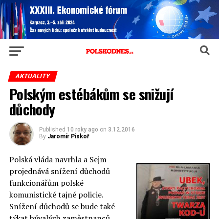
AKTUALITY
Polským estébákům se snižují
důchody
Published
10 roky ago
on
3.12.2016
By
Jaromír Piskoř
Polská vláda navrhla a Sejm
projednává snížení důchodů
funkcionářům polské
komunistické tajné policie.
Snížení důchodů se bude také
týkat bývalých zaměstnanců