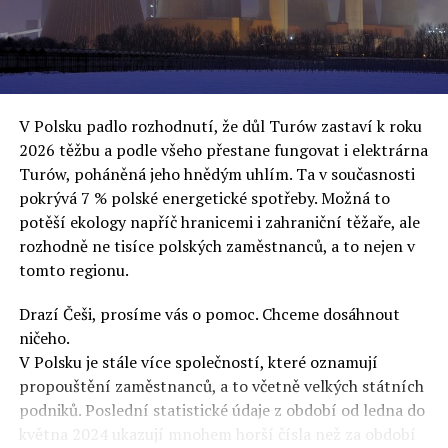
oslovuje své voliče, bublinu šílenců, kteří mu všechno
uvěří a nebudou se ptát na podrobnosti,“ řekl Rafał
Ziemkiewicz, redaktor týdeníku Do Rzeczy a ironicky
dodal: „Když se nynějšímu vedení státního hřebčince
podařilo prodat na aukci 10 plemenných koní za 600
V Polsku padlo rozhodnutí, že důl Turów zastaví k roku
000 euro, bylo to provládními médii oslavované jako
2026 těžbu a podle všeho přestane fungovat i elektrárna
velký úspěch. Za vlády PiS se 14 koní prodalo za 2,5
Turów, poháněná jeho hnědým uhlím. Ta v současnosti
milionu euro, což bylo stejnou mediální partou
pokrývá 7 % polské energetické spotřeby. Možná to
komentováno jako konec polského chovu koní. Ve vidění
potěší ekology napříč hranicemi i zahraniční těžaře, ale
kontrolorů činnosti PiS ale určitě šlo při prodeji koní o
rozhodně ne tisíce polských zaměstnanců, a to nejen v
praní peněz či jinou nelegální činnost.“
tomto regionu.
Tuskova čísla jsou ale ujetá i jinde, pokračoval
Ziemkiewicz. „Ve vládní aféře PiS kolem vydávání víz
Drazí Češi, prosíme vás o pomoc. Chceme dosáhnout
Tusk tvrdil, že za vlády dnešní opozice se nelegálně
ničeho.
prodalo 600 000 víz do Polska. Byla na to dokonce
V Polsku je stále více společností, které oznamují
vytvořena parlamentní vyšetřovací komise, která přišla
propouštění zaměstnanců, a to včetně velkých státních
ale pouze na to, že 220 víz do Polska bylo
podniků. Poslední statistické údaje z období od ledna do
prostřednictvím úplatků uspíšeno, tedy že víza byla
května 2024 ukazují mnohem horší čísla než za období