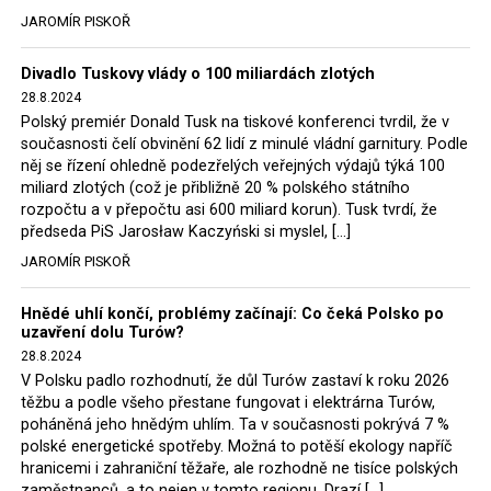
tehdejší opozice a dnes vládnoucí koalice, jako
JAROMÍR PISKOŘ
místopředseda Občanské platformy (PO) Rafał
Trzaskowski nebo lídr Hnutí Polsko 2050 Szymon
Divadlo Tuskovy vlády o 100 miliardách zlotých
Hołownia, přímo řekli, že by se polská vláda měla
28.8.2024
tomuto rozhodnutí podřídit.
Polský premiér Donald Tusk na tiskové konferenci tvrdil, že v
současnosti čelí obvinění 62 lidí z minulé vládní garnitury. Podle
Rozhodnutí polského ministra spravedlnosti jistě potěší
něj se řízení ohledně podezřelých veřejných výdajů týká 100
německé, české a polské ekology, ale i těžaře. Je těžké si
miliard zlotých (což je přibližně 20 % polského státního
rozpočtu a v přepočtu asi 600 miliard korun). Tusk tvrdí, že
představit, že by o takové věci rozhodoval sám ministr
předseda PiS Jarosław Kaczyński si myslel, […]
Bodnar. Musel získat politický souhlas vládnoucí koalice.
JAROMÍR PISKOŘ
Stále jsou totiž platné argumenty Morawieckého vlády,
že důl i elektrárna jsou – kromě zabezpečování cca 7 %
Hnědé uhlí končí, problémy začínají: Co čeká Polsko po
polského energetického mixu – klíčovými podniky, spolu
uzavření dolu Turów?
se svými dceřinými společnostmi zaměstnávají cca pět
28.8.2024
tisíc lidí. Navíc s činností dolu a elektrárny nepřímo
V Polsku padlo rozhodnutí, že důl Turów zastaví k roku 2026
souvisí dalších několik desítek tisíc pracovních míst v
těžbu a podle všeho přestane fungovat i elektrárna Turów,
regionu. Zelená politika ale opět zvítězila.
poháněná jeho hnědým uhlím. Ta v současnosti pokrývá 7 %
polské energetické spotřeby. Možná to potěší ekology napříč
hranicemi i zahraniční těžaře, ale rozhodně ne tisíce polských
Rozhodnutí polského ministra spravedlnosti jistě potěší
zaměstnanců, a to nejen v tomto regionu. Drazí […]