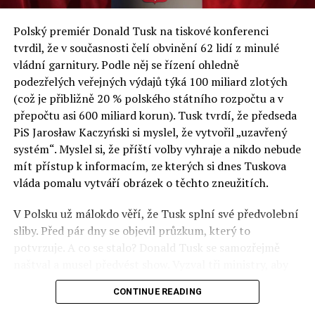
a východní Evropě.
Polský premiér Donald Tusk na tiskové konferenci
Otázky spojené s vývojem umělé inteligence budou na
tvrdil, že v současnosti čelí obvinění 62 lidí z minulé
fóru AI zvláště diskutovanou oblastí. Fórum AI bude
vládní garnitury. Podle něj se řízení ohledně
zahrnovat vyhrazenou tematickou trať skládající se z
podezřelých veřejných výdajů týká 100 miliard zlotých
panelů, prezentací, workshopů a speciálních akcí.
(což je přibližně 20 % polského státního rozpočtu a v
Budou diskutovány klíčové otázky vlivu umělé
přepočtu asi 600 miliard korun). Tusk tvrdí, že předseda
inteligence ve společnosti, ale i v sektoru veřejných a
PiS Jarosław Kaczyński si myslel, že vytvořil „uzavřený
komerčních služeb. Budou se diskutovat problémy a
systém“. Myslel si, že příští volby vyhraje a nikdo nebude
výzvy, kterým bude muset trh čelit tváří v tvář zásadním
mít přístup k informacím, ze kterých si dnes Tuskova
technologickým změnám. Účastníci fóra také zváží, do
vláda pomalu vytváří obrázek o těchto zneužitích.
jaké míry investice do vědeckého výzkumu a moderních
V Polsku už málokdo věří, že Tusk splní své předvolební
technologií umělé inteligence v mnoha oblastech života
sliby. Před pár dny se objevil průzkum, který to
umožní Evropské unii obnovit konkurenceschopnost ve
potvrzuje. A co se stalo? Donald Tusk se samozřejmě
vztahu ke globálním ekonomikám a nutnosti zajistit
naštval a musel předvést show. Vyzval tři ministry, aby
bezpečnost evropských zemí.
před kamerami podepsali dohodu o stíhání členů PiS, a
CONTINUE READING
ti poslušně ono divadlo předvedli. Andrzej Domański
(finance), Tomasz Siemoniak (vnitro) a Adam Bodnar