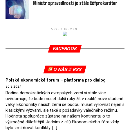
spotřeby.
Ministr spravedlnosti je stále šéfprokurátor
Připomeňme, že ukončení těžby hnědého uhlí pro
elektrárnu Turów nařídil Soudní dvůr Evropské unie
(SDEU) v souvislosti se stížnostmi českých samospráv
ADVERTISEMENT
verdiktem španělské soudkyně Rosario Silva de Lapureta
v květnu 2021. Vláda premiéra Morawieckého však
FACEBOOK
tomuto rozhodnutí nevyhověla, proto na žádost
Evropské komise uložil SDEU v září 2021 Polsku denní
pokutu ve výši 500 tisíc eur.
O NÁS Z RSS
Tento trest byl účtován téměř půl roku, až do února
Polské ekonomické forum – platforma pro dialog
2022, než byl tento případ z důvodu uzavření dohody
30.8.2024
Polska s Českou republikou o odstranění příčin sporu o
Rodina demokratických evropských zemí si stále více
důl Turów vymazán z rejstříku tribunálu. Celkem si
uvědomuje, že bude muset další roky žít v realitě nové studené
Polsko nechalo z přiznaných evropských fondů odečíst
války. Ekonomiky našich zemí se budou muset vyrovnat nejen s
asi 70 milionů eur na pokutách a 45 milionů eur
klasickými výzvami, ale také s požadavky válečného režimu.
Hodnota spolupráce zůstane na našem kontinentu o to
zaplatilo jako odškodnění České republice – ale jak důl,
výjimečně důležitější. Jedním z cílů Ekonomického fóra vždy
tak elektrárna nadále fungovaly. Už tehdy zástupci
bylo zmírňovat konflikty. […]