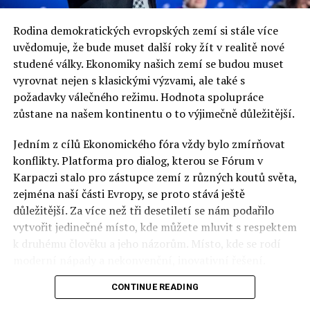
Rodina demokratických evropských zemí si stále více
uvědomuje, že bude muset další roky žít v realitě nové
studené války. Ekonomiky našich zemí se budou muset
vyrovnat nejen s klasickými výzvami, ale také s
požadavky válečného režimu. Hodnota spolupráce
zůstane na našem kontinentu o to výjimečně důležitější.
Jedním z cílů Ekonomického fóra vždy bylo zmírňovat
konflikty. Platforma pro dialog, kterou se Fórum v
Karpaczi stalo pro zástupce zemí z různých koutů světa,
zejména naší části Evropy, se proto stává ještě
důležitější. Za více než tři desetiletí se nám podařilo
vytvořit jedinečné místo, kde můžete mluvit s respektem
k druhému člověku a jeho názorům. Místo, kde se rodí
moderní nápady a nekonvenční, inovativní řešení.
CONTINUE READING
Polsko musí mít instituce, jejichž horizont činnosti je
delší než období, ve kterém byl u moci konkrétní