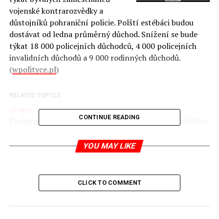
vojenské kontrarozvědky a
důstojníků pohraniční policie. Polští estébáci budou
dostávat od ledna průměrný důchod. Snížení se bude
týkat 18 000 policejních důchodců, 4 000 policejních
invalidních důchodů a 9 000 rodinných důchodů.
(
wpolityce.pl
)
RELATED TOPICS:
UP NEXT
CONTINUE READING
Poskytování služeb polským společnostem se od příštího
roku zkomplikuje
YOU MAY LIKE
DON'T MISS
Polsko získá schopnost ničit cíle na vzdálenost 900 km
CLICK TO COMMENT
Jaromír Piskoř