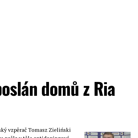
poslán domů z Ria
ský vzpěrač Tomasz Zieliński