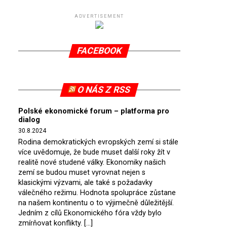
ADVERTISEMENT
FACEBOOK
O NÁS Z RSS
Polské ekonomické forum – platforma pro
dialog
30.8.2024
Rodina demokratických evropských zemí si stále
více uvědomuje, že bude muset další roky žít v
realitě nové studené války. Ekonomiky našich
zemí se budou muset vyrovnat nejen s
klasickými výzvami, ale také s požadavky
válečného režimu. Hodnota spolupráce zůstane
na našem kontinentu o to výjimečně důležitější.
Jedním z cílů Ekonomického fóra vždy bylo
zmírňovat konflikty. […]