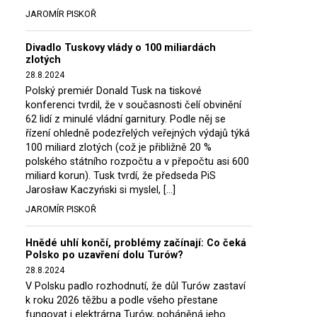
JAROMÍR PISKOŘ
Divadlo Tuskovy vlády o 100 miliardách
zlotých
28.8.2024
Polský premiér Donald Tusk na tiskové
konferenci tvrdil, že v současnosti čelí obvinění
62 lidí z minulé vládní garnitury. Podle něj se
řízení ohledně podezřelých veřejných výdajů týká
100 miliard zlotých (což je přibližně 20 %
polského státního rozpočtu a v přepočtu asi 600
miliard korun). Tusk tvrdí, že předseda PiS
Jarosław Kaczyński si myslel, […]
JAROMÍR PISKOŘ
Hnědé uhlí končí, problémy začínají: Co čeká
Polsko po uzavření dolu Turów?
28.8.2024
V Polsku padlo rozhodnutí, že důl Turów zastaví
k roku 2026 těžbu a podle všeho přestane
fungovat i elektrárna Turów, poháněná jeho