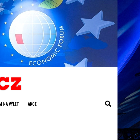
M NA VÝLET
AKCE