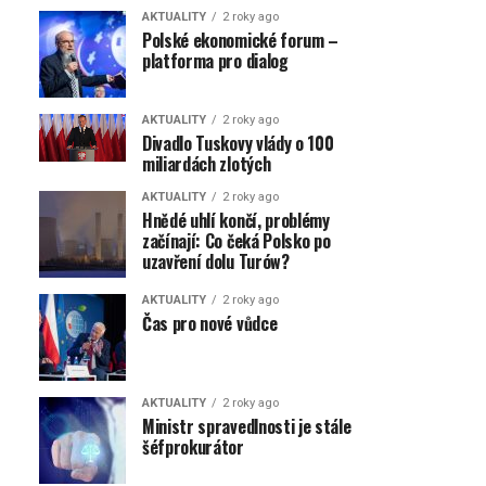
AKTUALITY
2 roky ago
Polské ekonomické forum –
platforma pro dialog
AKTUALITY
2 roky ago
Divadlo Tuskovy vlády o 100
miliardách zlotých
AKTUALITY
2 roky ago
Hnědé uhlí končí, problémy
začínají: Co čeká Polsko po
uzavření dolu Turów?
AKTUALITY
2 roky ago
Čas pro nové vůdce
AKTUALITY
2 roky ago
Ministr spravedlnosti je stále
šéfprokurátor