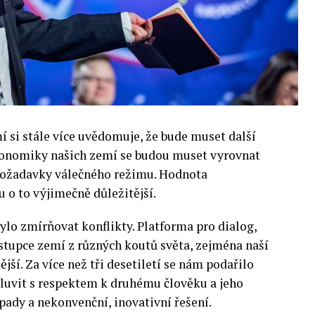
si stále více uvědomuje, že bude muset další
 Ekonomiky našich zemí se budou muset vyrovnat
 požadavky válečného režimu. Hodnota
 o to výjimečně důležitější.
lo zmírňovat konflikty. Platforma pro dialog,
stupce zemí z různých koutů světa, zejména naší
ější. Za více než tři desetiletí se nám podařilo
luvit s respektem k druhému člověku a jeho
pady a nekonvenční, inovativní řešení.