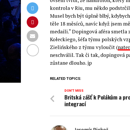
ovšem tvrdí, že nandrolon, který m
kontrola v Riu, mu někdo podstrčil
Musel bych být úplně blbý, kdybych
těle 18 měsíců, navíc když jsem m
medaili.“
Dopingová aféra smetla z
Kołeckiego, šéfa týmu polských vz
Zielińského z týmu vyloučit (
nate
neschválil. Tak či tak, dopingová 
zůstane dlouho. jp
RELATED TOPICS:
DON'T MISS
Britská zášť k Polákům a pr
integrací