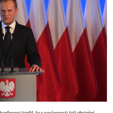
enou tematickou trať skládající se z panelů,
cí. Budou diskutovány klíčové otázky vlivu umělé
oru veřejných a komerčních služeb. Budou se
e muset trh čelit tváří v tvář zásadním
také zváží, do jaké míry investice do vědeckého
 inteligence v mnoha oblastech života umožní
pnost ve vztahu ke globálním ekonomikám a
 zemí.
onferenci tvrdil, že v současnosti čelí obvinění