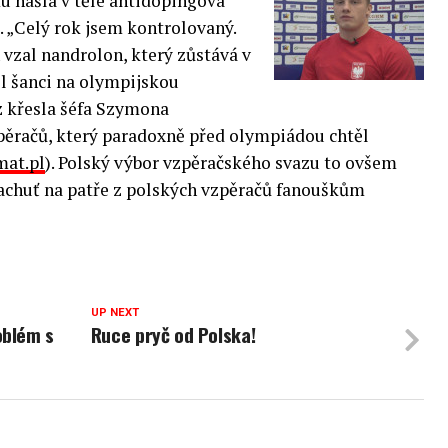
u našla v těle antidopingová
. „Celý rok jsem kontrolovaný.
 vzal nandrolon, který zůstává v
ěl šanci na olympijskou
 křesla šéfa Szymona
pěračů, který paradoxně před olympiádou chtěl
mat.pl
). Polský výbor vzpěračského svazu to ovšem
pachuť na patře z polských vzpěračů fanouškům
UP NEXT
oblém s
Ruce pryč od Polska!