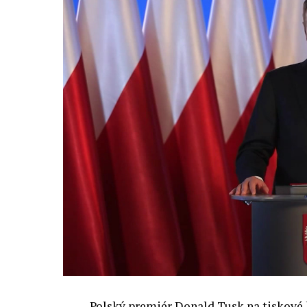
oblastí. Fórum AI bude zahrnovat vyhraz
prezentací, workshopů a speciálních ak
inteligence ve společnosti, ale i v sekt
diskutovat problémy a výzvy, kterým bud
technologickým změnám. Účastníci fóra 
výzkumu a moderních technologií umělé
Evropské unii obnovit konkurencescho
nutnosti zajistit bezpečnost evropských
Polský premiér Donald Tusk na tiskové k