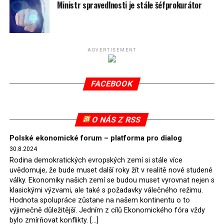
spotřeby.
Ministr spravedlnosti je stále šéfprokurátor
Připomeňme, že ukončení těžby hnědého uhlí pro
elektrárnu Turów nařídil Soudní dvůr Evropské unie
(SDEU) v souvislosti se stížnostmi českých samospráv
ADVERTISEMENT
verdiktem španělské soudkyně Rosario Silva de Lapureta
v květnu 2021. Vláda premiéra Morawieckého však
FACEBOOK
tomuto rozhodnutí nevyhověla, proto na žádost
Evropské komise uložil SDEU v září 2021 Polsku denní
pokutu ve výši 500 tisíc eur.
O NÁS Z RSS
Tento trest byl účtován téměř půl roku, až do února
Polské ekonomické forum – platforma pro dialog
2022, než byl tento případ z důvodu uzavření dohody
30.8.2024
Polska s Českou republikou o odstranění příčin sporu o
Rodina demokratických evropských zemí si stále více
důl Turów vymazán z rejstříku tribunálu. Celkem si
uvědomuje, že bude muset další roky žít v realitě nové studené
Polsko nechalo z přiznaných evropských fondů odečíst
války. Ekonomiky našich zemí se budou muset vyrovnat nejen s
asi 70 milionů eur na pokutách a 45 milionů eur
klasickými výzvami, ale také s požadavky válečného režimu.
Hodnota spolupráce zůstane na našem kontinentu o to
zaplatilo jako odškodnění České republice – ale jak důl,
výjimečně důležitější. Jedním z cílů Ekonomického fóra vždy
tak elektrárna nadále fungovaly. Už tehdy zástupci
bylo zmírňovat konflikty. […]