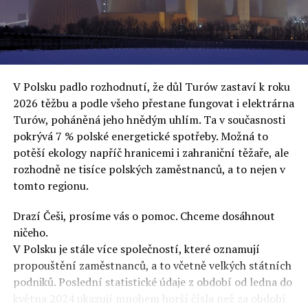
oslovuje své voliče, bublinu šílenců, kteří mu všechno
uvěří a nebudou se ptát na podrobnosti,“ řekl Rafał
Ziemkiewicz, redaktor týdeníku Do Rzeczy a ironicky
dodal: „Když se nynějšímu vedení státního hřebčince
podařilo prodat na aukci 10 plemenných koní za 600
V Polsku padlo rozhodnutí, že důl Turów zastaví k roku
000 euro, bylo to provládními médii oslavované jako
2026 těžbu a podle všeho přestane fungovat i elektrárna
velký úspěch. Za vlády PiS se 14 koní prodalo za 2,5
Turów, poháněná jeho hnědým uhlím. Ta v současnosti
milionu euro, což bylo stejnou mediální partou
pokrývá 7 % polské energetické spotřeby. Možná to
komentováno jako konec polského chovu koní. Ve vidění
potěší ekology napříč hranicemi i zahraniční těžaře, ale
kontrolorů činnosti PiS ale určitě šlo při prodeji koní o
rozhodně ne tisíce polských zaměstnanců, a to nejen v
praní peněz či jinou nelegální činnost.“
tomto regionu.
Tuskova čísla jsou ale ujetá i jinde, pokračoval
Ziemkiewicz. „Ve vládní aféře PiS kolem vydávání víz
Drazí Češi, prosíme vás o pomoc. Chceme dosáhnout
Tusk tvrdil, že za vlády dnešní opozice se nelegálně
ničeho.
prodalo 600 000 víz do Polska. Byla na to dokonce
V Polsku je stále více společností, které oznamují
vytvořena parlamentní vyšetřovací komise, která přišla
propouštění zaměstnanců, a to včetně velkých státních
ale pouze na to, že 220 víz do Polska bylo
podniků. Poslední statistické údaje z období od ledna do
prostřednictvím úplatků uspíšeno, tedy že víza byla
května 2024 ukazují mnohem horší čísla než za období