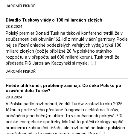
tehdejší opozice a dnes vládnoucí koalice, jako
JAROMÍR PISKOŘ
místopředseda Občanské platformy (PO) Rafał
Trzaskowski nebo lídr Hnutí Polsko 2050 Szymon
Divadlo Tuskovy vlády o 100 miliardách zlotých
Hołownia, přímo řekli, že by se polská vláda měla
28.8.2024
tomuto rozhodnutí podřídit.
Polský premiér Donald Tusk na tiskové konferenci tvrdil, že v
současnosti čelí obvinění 62 lidí z minulé vládní garnitury. Podle
Rozhodnutí polského ministra spravedlnosti jistě potěší
něj se řízení ohledně podezřelých veřejných výdajů týká 100
německé, české a polské ekology, ale i těžaře. Je těžké si
miliard zlotých (což je přibližně 20 % polského státního
rozpočtu a v přepočtu asi 600 miliard korun). Tusk tvrdí, že
představit, že by o takové věci rozhodoval sám ministr
předseda PiS Jarosław Kaczyński si myslel, […]
Bodnar. Musel získat politický souhlas vládnoucí koalice.
JAROMÍR PISKOŘ
Stále jsou totiž platné argumenty Morawieckého vlády,
že důl i elektrárna jsou – kromě zabezpečování cca 7 %
Hnědé uhlí končí, problémy začínají: Co čeká Polsko po
polského energetického mixu – klíčovými podniky, spolu
uzavření dolu Turów?
se svými dceřinými společnostmi zaměstnávají cca pět
28.8.2024
tisíc lidí. Navíc s činností dolu a elektrárny nepřímo
V Polsku padlo rozhodnutí, že důl Turów zastaví k roku 2026
souvisí dalších několik desítek tisíc pracovních míst v
těžbu a podle všeho přestane fungovat i elektrárna Turów,
regionu. Zelená politika ale opět zvítězila.
poháněná jeho hnědým uhlím. Ta v současnosti pokrývá 7 %
polské energetické spotřeby. Možná to potěší ekology napříč
hranicemi i zahraniční těžaře, ale rozhodně ne tisíce polských
Rozhodnutí polského ministra spravedlnosti jistě potěší
zaměstnanců, a to nejen v tomto regionu. Drazí […]