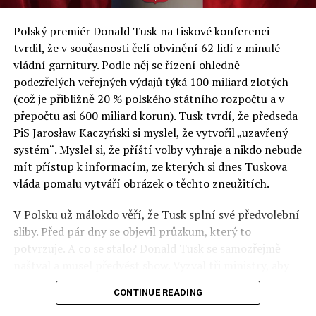
a východní Evropě.
Polský premiér Donald Tusk na tiskové konferenci
Otázky spojené s vývojem umělé inteligence budou na
tvrdil, že v současnosti čelí obvinění 62 lidí z minulé
fóru AI zvláště diskutovanou oblastí. Fórum AI bude
vládní garnitury. Podle něj se řízení ohledně
zahrnovat vyhrazenou tematickou trať skládající se z
podezřelých veřejných výdajů týká 100 miliard zlotých
panelů, prezentací, workshopů a speciálních akcí.
(což je přibližně 20 % polského státního rozpočtu a v
Budou diskutovány klíčové otázky vlivu umělé
přepočtu asi 600 miliard korun). Tusk tvrdí, že předseda
inteligence ve společnosti, ale i v sektoru veřejných a
PiS Jarosław Kaczyński si myslel, že vytvořil „uzavřený
komerčních služeb. Budou se diskutovat problémy a
systém“. Myslel si, že příští volby vyhraje a nikdo nebude
výzvy, kterým bude muset trh čelit tváří v tvář zásadním
mít přístup k informacím, ze kterých si dnes Tuskova
technologickým změnám. Účastníci fóra také zváží, do
vláda pomalu vytváří obrázek o těchto zneužitích.
jaké míry investice do vědeckého výzkumu a moderních
V Polsku už málokdo věří, že Tusk splní své předvolební
technologií umělé inteligence v mnoha oblastech života
sliby. Před pár dny se objevil průzkum, který to
umožní Evropské unii obnovit konkurenceschopnost ve
potvrzuje. A co se stalo? Donald Tusk se samozřejmě
vztahu ke globálním ekonomikám a nutnosti zajistit
naštval a musel předvést show. Vyzval tři ministry, aby
bezpečnost evropských zemí.
před kamerami podepsali dohodu o stíhání členů PiS, a
CONTINUE READING
ti poslušně ono divadlo předvedli. Andrzej Domański
(finance), Tomasz Siemoniak (vnitro) a Adam Bodnar