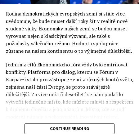
proto, že nad naší zemí visí ona procedura nadměrného
deficitu.
Rodina demokratických evropských zemí si stále více
uvědomuje, že bude muset další roky žít v realitě nové
Kdy Evropská komise tuto proceduru ukončí?
studené války. Ekonomiky našich zemí se budou muset
vyrovnat nejen s klasickými výzvami, ale také s
V roce 2015.
požadavky válečného režimu. Hodnota spolupráce
zůstane na našem kontinentu o to výjimečně důležitější.
jp
zdroj:
forsal.pl – celý rozhovor zde
Jedním z cílů Ekonomického fóra vždy bylo zmírňovat
konflikty. Platforma pro dialog, kterou se Fórum v
Karpaczi stalo pro zástupce zemí z různých koutů světa,
zejména naší části Evropy, se proto stává ještě
Mateusz Szczurek – polský ministr financí se narodil 11.
důležitější. Za více než tři desetiletí se nám podařilo
srpna 1975. Doktor ekonomie University of Sussex,
vytvořit jedinečné místo, kde můžete mluvit s respektem
absolvent Ekonomické university ve Varšavě. Přednáší na
k druhému člověku a jeho názorům. Místo, kde se rodí
svých mateřských universitách a také na Goethe Business
moderní nápady a nekonvenční, inovativní řešení.
School (Frankfurt). Od 2011 byl hlavním ekonomem ING
Group pro střední a východní Evropu. Je ženatý a má pět
CONTINUE READING
Polsko musí mít instituce, jejichž horizont činnosti je
dětí.
delší než období, ve kterém byl u moci konkrétní