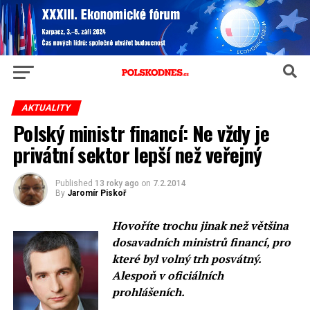
AKTUALITY
Polský ministr financí: Ne vždy je
privátní sektor lepší než veřejný
Published
13 roky ago
on
7.2.2014
By
Jaromír Piskoř
Hovoříte trochu jinak než většina
dosavadních ministrů financí, pro
které byl volný trh posvátný.
Alespoň v oficiálních
prohlášeních.