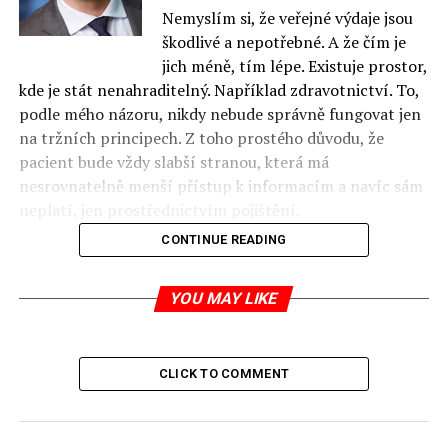
Nemyslím si, že veřejné výdaje jsou
škodlivé a nepotřebné. A že čím je
jich méně, tím lépe. Existuje prostor,
kde je stát nenahraditelný. Například zdravotnictví. To,
podle mého názoru, nikdy nebude správně fungovat jen
na tržních principech. Z toho prostého důvodu, že
pacient bude vždy slabší stranou, která má
nesrovnatelně menší přístup k informacím a navíc sám
neplatí, jen prostřednictvím pojištění.
CONTINUE READING
A to se nezmění když jej nazveme klientem a řekne mu,
YOU MAY LIKE
že si může svobodně vybrat z mnoha poskytovatelů
zdravotnických služeb. Zároveň jsou takové stavy
konjunktury, že je někdy jednodušší opřít se o veřejné
CLICK TO COMMENT
výdaje. Ať už polský stát utrácí méně nebo více, závisí to
hlavně na tom, co se děje v ekonomice. K tomu je
potřeba ještě přidat vnější omezení. Polsko je v Evropské