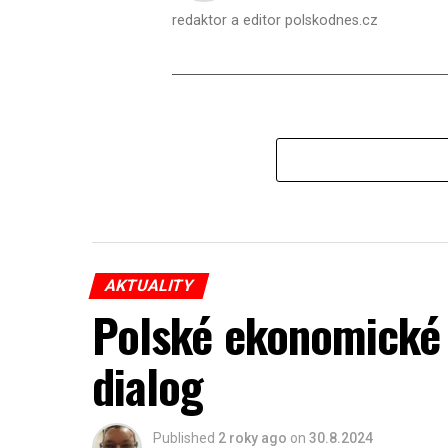
redaktor a editor polskodnes.cz
AKTUALITY
Polské ekonomické 
dialog
Published
2 roky ago
on
30.8.2024