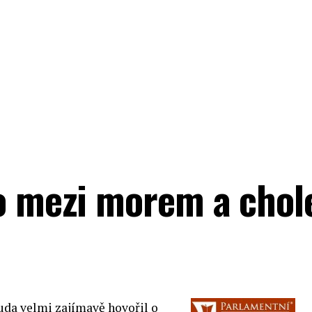
lo mezi morem a chol
uda velmi zajímavě hovořil o