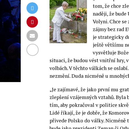
tom, že chce zl
naději, že bude
Volyni. Chce se 
zájmy bez rad E
je strategicky 
ještě většímu n
vysvětluje Bože
situaci, že budou vést vnitřní hry,
volbách. V těchto válkách se oslabí
nezmění. Duda nicméně u mnohých P
„Je zajímavé, že jako první mu grat
zlepšení vzájemných vztahů. Byla b
tím, aby pokračoval v politice sk
Lidé říkají, že je dobře, že Komoro
přivede Polsko do války. Nicméně t
bude jako prezidenti Zeman či Orbán