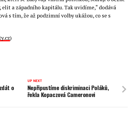
, elit a západního kapitálu. Tak uvidíme,“ dodává
 s tím, že až podzimní volby ukážou, co se s
ty.cz
)
UP NEXT
zdát o
Nepřipustíme diskriminaci Poláků,
řekla Kopaczová Cameronovi