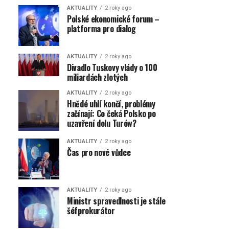
AKTUALITY
2 roky ago
Polské ekonomické forum –
platforma pro dialog
AKTUALITY
2 roky ago
Divadlo Tuskovy vlády o 100
miliardách zlotých
AKTUALITY
2 roky ago
Hnědé uhlí končí, problémy
začínají: Co čeká Polsko po
uzavření dolu Turów?
AKTUALITY
2 roky ago
Čas pro nové vůdce
AKTUALITY
2 roky ago
Ministr spravedlnosti je stále
šéfprokurátor