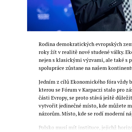
Rodina demokratických evropských zemí 
roky žít v realitě nové studené války.
nejen s klasickými výzvami, ale také s
spolupráce zůstane na našem kontinentu
Jedním z cílů Ekonomického fóra vždy by
kterou se Fórum v Karpaczi stalo pro zá
části Evropy, se proto stává ještě důležit
vytvořit jedinečné místo, kde můžete m
názorům. Místo, kde se rodí moderní ná
Polsko musí mít instituce, jejichž horizo