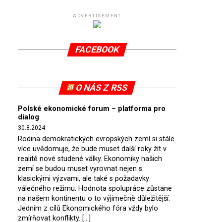
ADVERTISEMENT
FACEBOOK
O NÁS Z RSS
Polské ekonomické forum – platforma pro
dialog
30.8.2024
Rodina demokratických evropských zemí si stále
více uvědomuje, že bude muset další roky žít v
realitě nové studené války. Ekonomiky našich
zemí se budou muset vyrovnat nejen s
klasickými výzvami, ale také s požadavky
válečného režimu. Hodnota spolupráce zůstane
na našem kontinentu o to výjimečně důležitější.
Jedním z cílů Ekonomického fóra vždy bylo
zmírňovat konflikty. […]