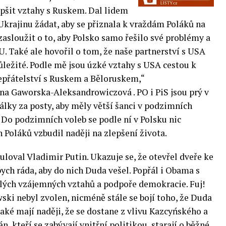
epšit vztahy s Ruskem. Dal lidem
 Ukrajinu žádat, aby se přiznala k vraždám Poláků na
zasloužit o to, aby Polsko samo řešilo své problémy a
U. Také ale hovořil o tom, že naše partnerství s USA
důležité. Podle mě jsou úzké vztahy s USA cestou k
epřátelství s Ruskem a Běloruskem,“
na Gaworska-Aleksandrowiczová . PO i PiS jsou prý v
 války za posty, aby měly větší šanci v podzimních
.
Do podzimních voleb se podle ní v Polsku nic
oláků vzbudil naději na zlepšení života.
uloval Vladimir Putin. Ukazuje se, že otevřel dveře ke
ych ráda, aby do nich Duda vešel. Popřál i Obama s
vělých vzájemných vztahů a podpoře demokracie. Fuj!
wski nebyl zvolen, nicméně stále se bojí toho, že Duda
aké mají naději, že se dostane z vlivu Kazcyńského a
, kteří se zabývají vnitřní politikou, starají o běžné