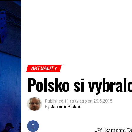
AKTUALITY
Polsko si vybra
Published
11 roky ago
on
29.5.2015
By
Jaromír Piskoř
„Při kampani D