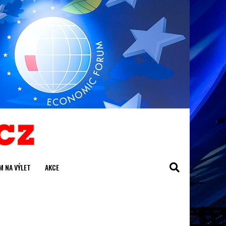
M NA VÝLET
AKCE