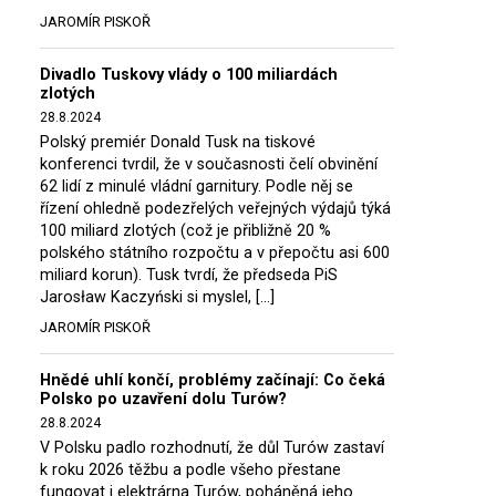
JAROMÍR PISKOŘ
Divadlo Tuskovy vlády o 100 miliardách
zlotých
28.8.2024
Polský premiér Donald Tusk na tiskové
konferenci tvrdil, že v současnosti čelí obvinění
62 lidí z minulé vládní garnitury. Podle něj se
řízení ohledně podezřelých veřejných výdajů týká
100 miliard zlotých (což je přibližně 20 %
polského státního rozpočtu a v přepočtu asi 600
miliard korun). Tusk tvrdí, že předseda PiS
Jarosław Kaczyński si myslel, […]
JAROMÍR PISKOŘ
Hnědé uhlí končí, problémy začínají: Co čeká
Polsko po uzavření dolu Turów?
28.8.2024
V Polsku padlo rozhodnutí, že důl Turów zastaví
k roku 2026 těžbu a podle všeho přestane
fungovat i elektrárna Turów, poháněná jeho