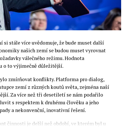
si stále více uvědomuje, že bude muset další
 Ekonomiky našich zemí se budou muset vyrovnat
 požadavky válečného režimu. Hodnota
 o to výjimečně důležitější.
lo zmírňovat konflikty. Platforma pro dialog,
stupce zemí z různých koutů světa, zejména naší
ější. Za více než tři desetiletí se nám podařilo
luvit s respektem k druhému člověku a jeho
pady a nekonvenční, inovativní řešení.
nt činnosti je delší než období, ve kterém byl u