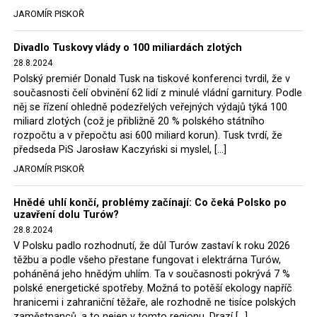
tehdejší opozice a dnes vládnoucí koalice, jako
JAROMÍR PISKOŘ
místopředseda Občanské platformy (PO) Rafał
Trzaskowski nebo lídr Hnutí Polsko 2050 Szymon
Divadlo Tuskovy vlády o 100 miliardách zlotých
Hołownia, přímo řekli, že by se polská vláda měla
28.8.2024
tomuto rozhodnutí podřídit.
Polský premiér Donald Tusk na tiskové konferenci tvrdil, že v
současnosti čelí obvinění 62 lidí z minulé vládní garnitury. Podle
Rozhodnutí polského ministra spravedlnosti jistě potěší
něj se řízení ohledně podezřelých veřejných výdajů týká 100
německé, české a polské ekology, ale i těžaře. Je těžké si
miliard zlotých (což je přibližně 20 % polského státního
rozpočtu a v přepočtu asi 600 miliard korun). Tusk tvrdí, že
představit, že by o takové věci rozhodoval sám ministr
předseda PiS Jarosław Kaczyński si myslel, […]
Bodnar. Musel získat politický souhlas vládnoucí koalice.
JAROMÍR PISKOŘ
Stále jsou totiž platné argumenty Morawieckého vlády,
že důl i elektrárna jsou – kromě zabezpečování cca 7 %
Hnědé uhlí končí, problémy začínají: Co čeká Polsko po
polského energetického mixu – klíčovými podniky, spolu
uzavření dolu Turów?
se svými dceřinými společnostmi zaměstnávají cca pět
28.8.2024
tisíc lidí. Navíc s činností dolu a elektrárny nepřímo
V Polsku padlo rozhodnutí, že důl Turów zastaví k roku 2026
souvisí dalších několik desítek tisíc pracovních míst v
těžbu a podle všeho přestane fungovat i elektrárna Turów,
regionu. Zelená politika ale opět zvítězila.
poháněná jeho hnědým uhlím. Ta v současnosti pokrývá 7 %
polské energetické spotřeby. Možná to potěší ekology napříč
hranicemi i zahraniční těžaře, ale rozhodně ne tisíce polských
Rozhodnutí polského ministra spravedlnosti jistě potěší
zaměstnanců, a to nejen v tomto regionu. Drazí […]