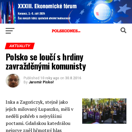
AKTUALITY
Polsko se loučí s hrdiny
zavražděnými komunisty
Published
10 roky ago
on
30.8.2016
By
Jaromír Piskoř
Inka a Zagończyk, stejně jako
jejich milovaný Łupaszko, měli v
neděli pohřeb s nejvyššími
poctami. Gdaňskou katedrálou
nejprve zněl hřmotný hlas