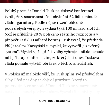
a východní Evropě.
Polský premiér Donald Tusk na tiskové konferenci
Otázky spojené s vývojem umělé inteligence budou na
tvrdil, že v současnosti čelí obvinění 62 lidí z minulé
fóru AI zvláště diskutovanou oblastí. Fórum AI bude
vládní garnitury. Podle něj se řízení ohledně
zahrnovat vyhrazenou tematickou trať skládající se z
podezřelých veřejných výdajů týká 100 miliard zlotých
panelů, prezentací, workshopů a speciálních akcí.
(což je přibližně 20 % polského státního rozpočtu a v
Budou diskutovány klíčové otázky vlivu umělé
přepočtu asi 600 miliard korun). Tusk tvrdí, že předseda
inteligence ve společnosti, ale i v sektoru veřejných a
PiS Jarosław Kaczyński si myslel, že vytvořil „uzavřený
komerčních služeb. Budou se diskutovat problémy a
systém“. Myslel si, že příští volby vyhraje a nikdo nebude
výzvy, kterým bude muset trh čelit tváří v tvář zásadním
mít přístup k informacím, ze kterých si dnes Tuskova
technologickým změnám. Účastníci fóra také zváží, do
vláda pomalu vytváří obrázek o těchto zneužitích.
jaké míry investice do vědeckého výzkumu a moderních
V Polsku už málokdo věří, že Tusk splní své předvolební
technologií umělé inteligence v mnoha oblastech života
sliby. Před pár dny se objevil průzkum, který to
umožní Evropské unii obnovit konkurenceschopnost ve
potvrzuje. A co se stalo? Donald Tusk se samozřejmě
vztahu ke globálním ekonomikám a nutnosti zajistit
naštval a musel předvést show. Vyzval tři ministry, aby
bezpečnost evropských zemí.
před kamerami podepsali dohodu o stíhání členů PiS, a
CONTINUE READING
ti poslušně ono divadlo předvedli. Andrzej Domański
(finance), Tomasz Siemoniak (vnitro) a Adam Bodnar