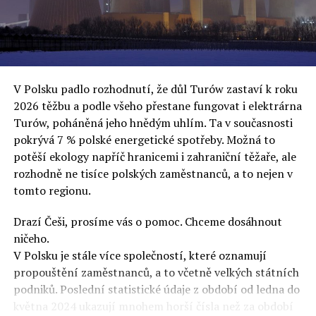
oslovuje své voliče, bublinu šílenců, kteří mu všechno
uvěří a nebudou se ptát na podrobnosti,“ řekl Rafał
Ziemkiewicz, redaktor týdeníku Do Rzeczy a ironicky
dodal: „Když se nynějšímu vedení státního hřebčince
podařilo prodat na aukci 10 plemenných koní za 600
V Polsku padlo rozhodnutí, že důl Turów zastaví k roku
000 euro, bylo to provládními médii oslavované jako
2026 těžbu a podle všeho přestane fungovat i elektrárna
velký úspěch. Za vlády PiS se 14 koní prodalo za 2,5
Turów, poháněná jeho hnědým uhlím. Ta v současnosti
milionu euro, což bylo stejnou mediální partou
pokrývá 7 % polské energetické spotřeby. Možná to
komentováno jako konec polského chovu koní. Ve vidění
potěší ekology napříč hranicemi i zahraniční těžaře, ale
kontrolorů činnosti PiS ale určitě šlo při prodeji koní o
rozhodně ne tisíce polských zaměstnanců, a to nejen v
praní peněz či jinou nelegální činnost.“
tomto regionu.
Tuskova čísla jsou ale ujetá i jinde, pokračoval
Ziemkiewicz. „Ve vládní aféře PiS kolem vydávání víz
Drazí Češi, prosíme vás o pomoc. Chceme dosáhnout
Tusk tvrdil, že za vlády dnešní opozice se nelegálně
ničeho.
prodalo 600 000 víz do Polska. Byla na to dokonce
V Polsku je stále více společností, které oznamují
vytvořena parlamentní vyšetřovací komise, která přišla
propouštění zaměstnanců, a to včetně velkých státních
ale pouze na to, že 220 víz do Polska bylo
podniků. Poslední statistické údaje z období od ledna do
prostřednictvím úplatků uspíšeno, tedy že víza byla
května 2024 ukazují mnohem horší čísla než za období