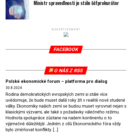
spotřeby.
Ministr spravedlnosti je stále šéfprokurátor
Připomeňme, že ukončení těžby hnědého uhlí pro
elektrárnu Turów nařídil Soudní dvůr Evropské unie
(SDEU) v souvislosti se stížnostmi českých samospráv
ADVERTISEMENT
verdiktem španělské soudkyně Rosario Silva de Lapureta
v květnu 2021. Vláda premiéra Morawieckého však
FACEBOOK
tomuto rozhodnutí nevyhověla, proto na žádost
Evropské komise uložil SDEU v září 2021 Polsku denní
pokutu ve výši 500 tisíc eur.
O NÁS Z RSS
Tento trest byl účtován téměř půl roku, až do února
Polské ekonomické forum – platforma pro dialog
2022, než byl tento případ z důvodu uzavření dohody
30.8.2024
Polska s Českou republikou o odstranění příčin sporu o
Rodina demokratických evropských zemí si stále více
důl Turów vymazán z rejstříku tribunálu. Celkem si
uvědomuje, že bude muset další roky žít v realitě nové studené
Polsko nechalo z přiznaných evropských fondů odečíst
války. Ekonomiky našich zemí se budou muset vyrovnat nejen s
asi 70 milionů eur na pokutách a 45 milionů eur
klasickými výzvami, ale také s požadavky válečného režimu.
Hodnota spolupráce zůstane na našem kontinentu o to
zaplatilo jako odškodnění České republice – ale jak důl,
výjimečně důležitější. Jedním z cílů Ekonomického fóra vždy
tak elektrárna nadále fungovaly. Už tehdy zástupci
bylo zmírňovat konflikty. […]