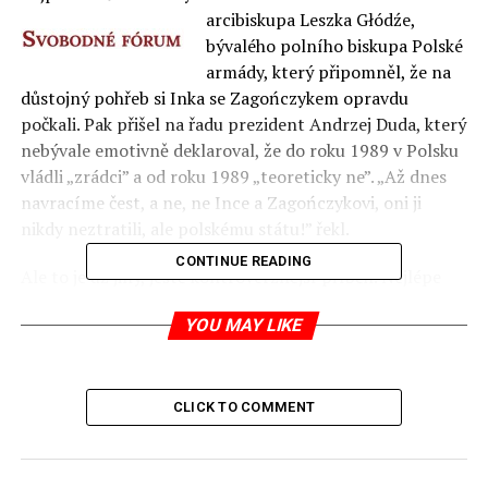
arcibiskupa
Leszka Głódźe,
bývalého polního biskupa Polské
armády, který připomněl, že na
důstojný pohřeb si Inka se Zagończykem opravdu
počkali.
Pak přišel na řadu prezident Andrzej Duda, který
nebývale emotivně deklaroval, že do roku 1989 v Polsku
vládli „zrádci” a od roku 1989 „teoreticky ne”. „Až dnes
navracíme čest, a ne, ne Ince a Zagończykovi, oni ji
nikdy neztratili, ale polskému státu!” řekl.
CONTINUE READING
Ale to je už jiný, ještě kontroverznější příběh. Nejlépe
podstatu „vzkříšení” prokletých vojáků vystihl předseda
YOU MAY LIKE
polského Institutu paměti národa Jarosław Szarek, když
řekl: „Je to právě mladé pokolení, které oživuje
vzpomínky na oddané bojovníky antikomunistického
podzemí. Mladí lidé se ztotožnili s prokletými vojáky,
CLICK TO COMMENT
ačkoliv ještě před několika lety ochotně nosili trička s
Che Guevarou. Dnes jsou to trika s Inkou.”