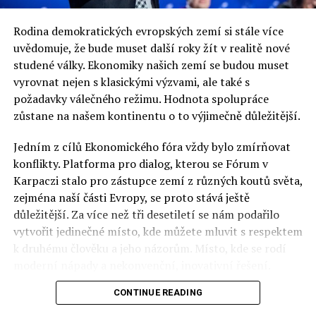
Rodina demokratických evropských zemí si stále více
uvědomuje, že bude muset další roky žít v realitě nové
studené války. Ekonomiky našich zemí se budou muset
vyrovnat nejen s klasickými výzvami, ale také s
požadavky válečného režimu. Hodnota spolupráce
zůstane na našem kontinentu o to výjimečně důležitější.
Jedním z cílů Ekonomického fóra vždy bylo zmírňovat
konflikty. Platforma pro dialog, kterou se Fórum v
Karpaczi stalo pro zástupce zemí z různých koutů světa,
zejména naší části Evropy, se proto stává ještě
důležitější. Za více než tři desetiletí se nám podařilo
vytvořit jedinečné místo, kde můžete mluvit s respektem
k druhému člověku a jeho názorům. Místo, kde se rodí
moderní nápady a nekonvenční, inovativní řešení.
CONTINUE READING
Polsko musí mít instituce, jejichž horizont činnosti je
delší než období, ve kterém byl u moci konkrétní