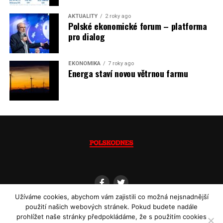
Jaromír Piskoř
AKTUALITY
2 roky ago
Polské ekonomické forum – platforma
(psáno pro info.cz)
pro dialog
EKONOMIKA
7 roky ago
Energa staví novou větrnou farmu
Užíváme cookies, abychom vám zajistili co možná nejsnadnější
použití našich webových stránek. Pokud budete nadále
prohlížet naše stránky předpokládáme, že s použitím cookies