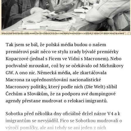
Tak jsem se bál, že polská média budou o našem
premiérovi psát něco ve stylu zrady bývalé premiérky
Kopaczové (jednal s Ficem ve Vídni s Macronem). Nebo
pochvalně mrouskat, což by se očekávalo od Michnikovy
GW. A ono nic. Německá média, ale zkartáčovala
Macrona za upřednostňování nacionalistické
Macronovy politiky, který podle nich (Die Welt) slíbil
Čechům a Slovákům, že za podporu své dumpingové
agendy přestane mudrovat o relokaci imigrantů.
Sobotka před několika dny oficiálně držel názor V4 a k
imigrantům se nevyjádřil. Fico se Sobotkou mudrovali o
výročí pomlčky, ale ani tehdy se ani jeden z nich