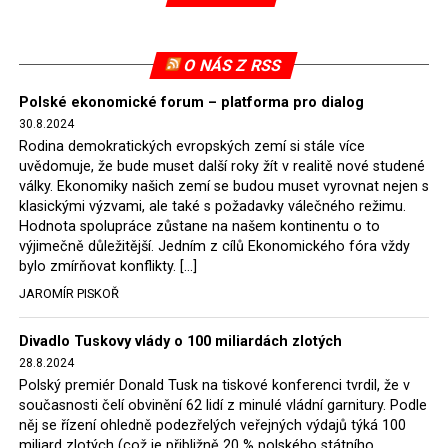
Evropské komise uložil SDEU v září 2021 Polsku denní
pokutu ve výši 500 tisíc eur.
O NÁS Z RSS
Tento trest byl účtován téměř půl roku, až do února
Polské ekonomické forum – platforma pro dialog
2022, než byl tento případ z důvodu uzavření dohody
30.8.2024
Polska s Českou republikou o odstranění příčin sporu o
Rodina demokratických evropských zemí si stále více
důl Turów vymazán z rejstříku tribunálu. Celkem si
uvědomuje, že bude muset další roky žít v realitě nové studené
Polsko nechalo z přiznaných evropských fondů odečíst
války. Ekonomiky našich zemí se budou muset vyrovnat nejen s
asi 70 milionů eur na pokutách a 45 milionů eur
klasickými výzvami, ale také s požadavky válečného režimu.
Hodnota spolupráce zůstane na našem kontinentu o to
zaplatilo jako odškodnění České republice – ale jak důl,
výjimečně důležitější. Jedním z cílů Ekonomického fóra vždy
tak elektrárna nadále fungovaly. Už tehdy zástupci
bylo zmírňovat konflikty. […]
tehdejší opozice a dnes vládnoucí koalice, jako
JAROMÍR PISKOŘ
místopředseda Občanské platformy (PO) Rafał
Trzaskowski nebo lídr Hnutí Polsko 2050 Szymon
Divadlo Tuskovy vlády o 100 miliardách zlotých
Hołownia, přímo řekli, že by se polská vláda měla
28.8.2024
tomuto rozhodnutí podřídit.
Polský premiér Donald Tusk na tiskové konferenci tvrdil, že v
současnosti čelí obvinění 62 lidí z minulé vládní garnitury. Podle
Rozhodnutí polského ministra spravedlnosti jistě potěší
něj se řízení ohledně podezřelých veřejných výdajů týká 100
německé, české a polské ekology, ale i těžaře. Je těžké si
miliard zlotých (což je přibližně 20 % polského státního