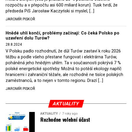
rozpočtu a v přepočtu asi 600 miliard korun). Tusk tvrdí, že
představit, že by o takové věci rozhodoval sám ministr
předseda PiS Jarosław Kaczyński si myslel, […]
Bodnar. Musel získat politický souhlas vládnoucí koalice.
JAROMÍR PISKOŘ
Stále jsou totiž platné argumenty Morawieckého vlády,
že důl i elektrárna jsou – kromě zabezpečování cca 7 %
Hnědé uhlí končí, problémy začínají: Co čeká Polsko po
polského energetického mixu – klíčovými podniky, spolu
uzavření dolu Turów?
se svými dceřinými společnostmi zaměstnávají cca pět
28.8.2024
tisíc lidí. Navíc s činností dolu a elektrárny nepřímo
V Polsku padlo rozhodnutí, že důl Turów zastaví k roku 2026
souvisí dalších několik desítek tisíc pracovních míst v
těžbu a podle všeho přestane fungovat i elektrárna Turów,
regionu. Zelená politika ale opět zvítězila.
poháněná jeho hnědým uhlím. Ta v současnosti pokrývá 7 %
polské energetické spotřeby. Možná to potěší ekology napříč
hranicemi i zahraniční těžaře, ale rozhodně ne tisíce polských
Rozhodnutí polského ministra spravedlnosti jistě potěší
zaměstnanců, a to nejen v tomto regionu. Drazí […]
německé, české a polské ekology, kteří žalobu u
JAROMÍR PISKOŘ
správního soudu podali, ale také německé a české
hnědouhelné těžaře, kteří do polské elektrárny budou
možná vozit své hnědé uhlí. ČEZ bude také spokojen –
AKTUALITY
škrtnutím 7 % elektřiny znamená totiž pro Polsko zcela
AKTUALITY
7 roky ago
neplánované a nečekané skokové zvýšení závislosti na
Rozhodne volební účast
dovozu elektřiny už od roku 2027.