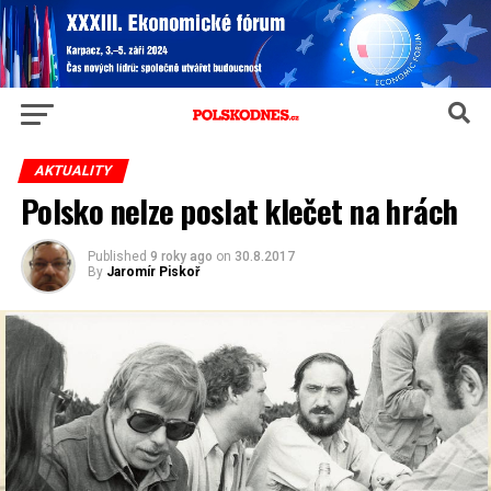
AKTUALITY
Polsko nelze poslat klečet na hrách
Published
9 roky ago
on
30.8.2017
By
Jaromír Piskoř