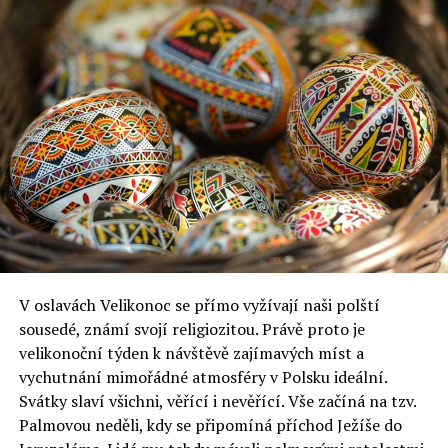
V oslavách Velikonoc se přímo vyžívají naši polští
sousedé, známí svojí religiozitou. Právě proto je
velikonoční týden k návštěvě zajímavých míst a
vychutnání mimořádné atmosféry v Polsku ideální.
Svátky slaví všichni, věřící i nevěřící. Vše začíná na tzv.
Palmovou neděli, kdy se připomíná příchod Ježíše do