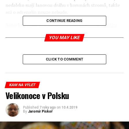
nedaleko mají lanovou dráhu v korunách stromů, takže
ani o adrenalin nouze nebude.
CONTINUE READING
Autorka: Alena Veličková, celý text
cestovani.idnes.cz
YOU MAY LIKE
RELATED TOPICS:
CLICK TO COMMENT
UP NEXT
Práva a povinnosti cyklistů v Polsku – porovnání s ČR
DON'T MISS
Muzeum polské vodky
KAM NA VÝLET
Velikonoce v Polsku
Jaromír Piskoř
Published
7 roky ago
on
10.4.2019
By
Jaromír Piskoř
redaktor a editor polskodnes.cz