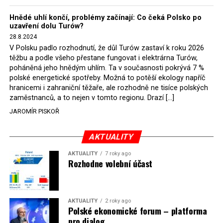
Hnědé uhlí končí, problémy začínají: Co čeká Polsko po
uzavření dolu Turów?
28.8.2024
V Polsku padlo rozhodnutí, že důl Turów zastaví k roku 2026
těžbu a podle všeho přestane fungovat i elektrárna Turów,
poháněná jeho hnědým uhlím. Ta v současnosti pokrývá 7 %
polské energetické spotřeby. Možná to potěší ekology napříč
hranicemi i zahraniční těžaře, ale rozhodně ne tisíce polských
zaměstnanců, a to nejen v tomto regionu. Drazí […]
JAROMÍR PISKOŘ
AKTUALITY
AKTUALITY
7 roky ago
Rozhodne volební účast
AKTUALITY
2 roky ago
Polské ekonomické forum – platforma
pro dialog