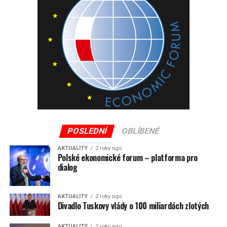
kruhovým objezdem najdeme odbočku do centra na nově
vybudovanou pěší zónu. Projedeme tunelem (ten vede
pod sjezdovkou Kolorowa) a stoupáme k další čerpací
stanici. Zde je odbočka k několika sjezdovkám. Silnice
stoupá dále k obrovskému hotelu Golębiewski (s velkým
aquaparkem) a pokračuje až právě ke kostelíku Wang do
Horního Karpacze (Karpacz Gorny). Zde na konečné
autobusu se nacházejí běžecké tratě.
Autor: Jiří Hloušek celý text na
sdetmipoevrope.cz
POSLEDNÍ
OBLÍBENÉ
AKTUALITY
2 roky ago
Polské ekonomické forum – platforma pro
dialog
AKTUALITY
2 roky ago
Divadlo Tuskovy vlády o 100 miliardách zlotých
AKTUALITY
2 roky ago