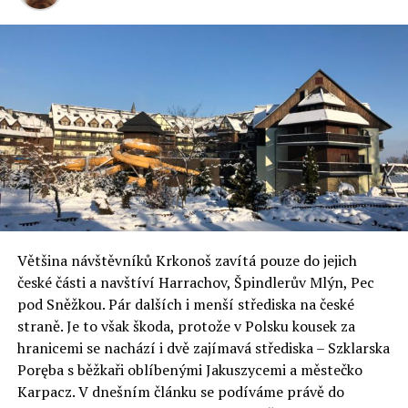
úhledně naaranžováno pod ozdobnou krajkou.
Mladé páry s dětmi, staré babičky i samotáři se vydají ve
svých slavnostních šatech do kostela a zde si nechají
košíčky posvětit. Poté si je odnášejí domů a malé děti
zažívají opravdu slavnostní chvíle. O kousky
požehnaných potravin se lidé také společně rozdělí, aby
jim přinesly štěstí v nastávajícím roce.
Dobré jídlo nesmí ostatně během Velikonoc chybět.
Bohatě se snídá, babičky pečou voňavé bábovky,
připravují se speciální polévky se zeleninou a oblíbeným
Většina návštěvníků Krkonoš zavítá pouze do jejich
pokrmem je jehněčí.
české části a navštíví Harrachov, Špindlerův Mlýn, Pec
pod Sněžkou. Pár dalších i menší střediska na české
Celý text na
flowee.cz
straně. Je to však škoda, protože v Polsku kousek za
hranicemi se nachází i dvě zajímavá střediska – Szklarska
Poręba s běžkaři oblíbenými Jakuszycemi a městečko
Karpacz. V dnešním článku se podíváme právě do