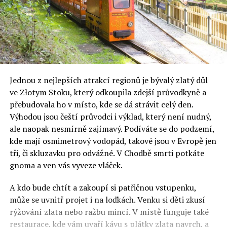
Jednou z nejlepších atrakcí regionů je bývalý zlatý důl
ve Złotym Stoku, který odkoupila zdejší průvodkyně a
přebudovala ho v místo, kde se dá strávit celý den.
Výhodou jsou čeští průvodci i výklad, který není nudný,
ale naopak nesmírně zajímavý. Podíváte se do podzemí,
kde mají osmimetrový vodopád, takové jsou v Evropě jen
tři, či skluzavku pro odvážné. V Chodbě smrti potkáte
gnoma a ven vás vyveze vláček.
A kdo bude chtít a zakoupí si patřičnou vstupenku,
může se uvnitř projet i na loďkách. Venku si děti zkusí
rýžování zlata nebo ražbu mincí. V místě funguje také
restaurace, kde vám uvaří kávu s plátky zlata navrch, a