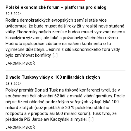
Polské ekonomické forum – platforma pro dialog
30.8.2024
Rodina demokratických evropských zemí si stále více
uvědomuje, že bude muset další roky žít v realitě nové studené
války. Ekonomiky našich zemí se budou muset vyrovnat nejen s
klasickými výzvami, ale také s požadavky válečného režimu.
Hodnota spolupráce zůstane na našem kontinentu o to
výjimečně důležitější. Jedním z cílů Ekonomického fóra vždy
bylo zmírňovat konflikty. […]
JAROMÍR PISKOŘ
Divadlo Tuskovy vlády o 100 miliardách zlotých
28.8.2024
Polský premiér Donald Tusk na tiskové konferenci tvrdil, že v
současnosti čelí obvinění 62 lidí z minulé vládní garnitury. Podle
něj se řízení ohledně podezřelých veřejných výdajů týká 100
miliard zlotých (což je přibližně 20 % polského státního
rozpočtu a v přepočtu asi 600 miliard korun). Tusk tvrdí, že
předseda PiS Jarosław Kaczyński si myslel, […]
JAROMÍR PISKOŘ