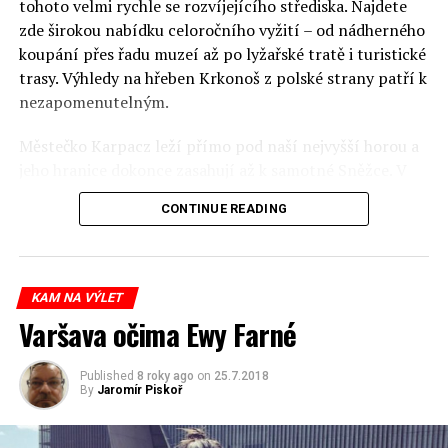
tohoto velmi rychle se rozvíjejícího střediska. Najdete
zde širokou nabídku celoročního vyžití – od nádherného
koupání přes řadu muzeí až po lyžařské tratě i turistické
trasy. Výhledy na hřeben Krkonoš z polské strany patří k
nezapomenutelným.
Městečko Karpacz leží přímo pod naší nejvyšší horou a
jeho hranice dokonce zasahují až k samotné Sněžce. V
současnosti zde žije asi 5 000 obyvatel, ale díky turistům
CONTINUE READING
si zde připadáte jako ve velkém živoucím městě. Však
také Karpacz během roku navštíví až 200 000 turistů.
Může se to zdát až příliš a opravdu během
prázdninových víkendů může být příjezd a parkování
KAM NA VÝLET
poněkud komplikovanější, ale jakmile již v Karpaczi
Varšava očima Ewy Farné
jednou jste, věřte, že se turisté rozptýlí.
Published
8 roky ago
on
25.7.2018
Historie Karpacze (stejně jako sousední Szklarske
By
Jaromír Piskoř
Poręby) je spojena s Valony, kteří sem přišli z oblasti
dnešní Belgie již ve 12.století. Toto území se jim velmi