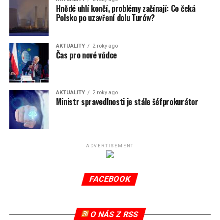
Hnědé uhlí končí, problémy začínají: Co čeká
Polsko po uzavření dolu Turów?
AKTUALITY
2 roky ago
Čas pro nové vůdce
AKTUALITY
2 roky ago
Ministr spravedlnosti je stále šéfprokurátor
ADVERTISEMENT
FACEBOOK
O NÁS Z RSS