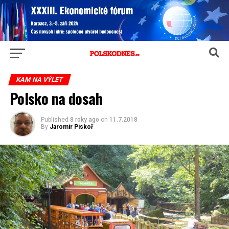
KAM NA VÝLET
Polsko na dosah
Published
8 roky ago
on
11.7.2018
By
Jaromír Piskoř