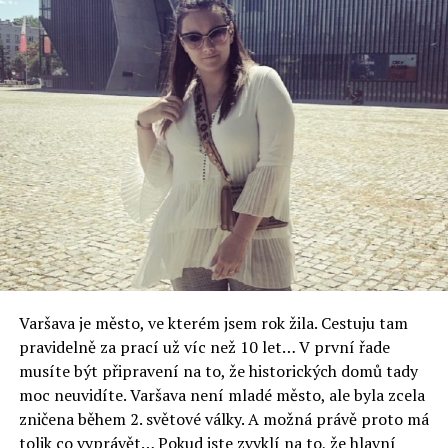
zalíbilo, protože se jednalo o oblast velmi bohatou na
drahé kovy. Valoni v této oblasti našli zlato, drahokamy a
hlavně pyrit, z nějž vyráběli již v této době kyselinu
sírovou. Centrem valonské kultury byla Szklarska
Poręba, ale osídlili i Karpacz a okolní vísky.
Dějiny Karpacze jsou dále spojeny s evangelíky, kteří zde
nalezli útočiště během třicetileté války. V roce 1681
došlo ke stavbě kostelíka sv.Vavřince na Sněžce a od té
doby se stal Karpacz centrem poutníků ze všech
světových stran. V roce 1772 byla založena evangelická
škola a v roce 1844 sem byl přenesen starý dřevěný
kostelík z norského městečka Vang, ten je nyní jednou z
největších atrakcí města.
Varšava je město, ve kterém jsem rok žila. Cestuju tam
pravidelně za prací už víc než 10 let… V první řade
V druhé polovině 19.století nastal v Evropě velký rozvoj
musíte být připravení na to, že historických domů tady
turistiky. Samozřejmě ani Karpacz jako malebné
moc neuvidíte. Varšava není mladé město, ale byla zcela
městečko v horách nezůstala pozadu. Vznikla řada
zničena během 2. světové války. A možná právě proto má
hotelů, penzionů, výletních restaurací, došlo k
tolik co vyprávět… Pokud jste zvyklí na to, že hlavní