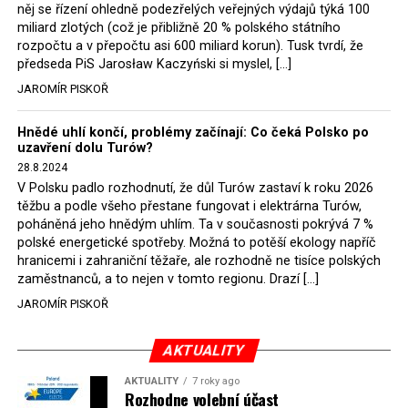
Rozhodnutí polského ministra spravedlnosti jistě potěší
něj se řízení ohledně podezřelých veřejných výdajů týká 100
německé, české a polské ekology, ale i těžaře. Je těžké si
miliard zlotých (což je přibližně 20 % polského státního
rozpočtu a v přepočtu asi 600 miliard korun). Tusk tvrdí, že
představit, že by o takové věci rozhodoval sám ministr
předseda PiS Jarosław Kaczyński si myslel, […]
Bodnar. Musel získat politický souhlas vládnoucí koalice.
JAROMÍR PISKOŘ
Stále jsou totiž platné argumenty Morawieckého vlády,
že důl i elektrárna jsou – kromě zabezpečování cca 7 %
Hnědé uhlí končí, problémy začínají: Co čeká Polsko po
polského energetického mixu – klíčovými podniky, spolu
uzavření dolu Turów?
se svými dceřinými společnostmi zaměstnávají cca pět
28.8.2024
tisíc lidí. Navíc s činností dolu a elektrárny nepřímo
V Polsku padlo rozhodnutí, že důl Turów zastaví k roku 2026
souvisí dalších několik desítek tisíc pracovních míst v
těžbu a podle všeho přestane fungovat i elektrárna Turów,
regionu. Zelená politika ale opět zvítězila.
poháněná jeho hnědým uhlím. Ta v současnosti pokrývá 7 %
polské energetické spotřeby. Možná to potěší ekology napříč
hranicemi i zahraniční těžaře, ale rozhodně ne tisíce polských
Rozhodnutí polského ministra spravedlnosti jistě potěší
zaměstnanců, a to nejen v tomto regionu. Drazí […]
německé, české a polské ekology, kteří žalobu u
JAROMÍR PISKOŘ
správního soudu podali, ale také německé a české
hnědouhelné těžaře, kteří do polské elektrárny budou
možná vozit své hnědé uhlí. ČEZ bude také spokojen –
AKTUALITY
škrtnutím 7 % elektřiny znamená totiž pro Polsko zcela
AKTUALITY
7 roky ago
neplánované a nečekané skokové zvýšení závislosti na
Rozhodne volební účast