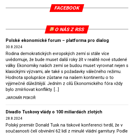
v květnu 2021. Vláda premiéra Morawieckého však
FACEBOOK
tomuto rozhodnutí nevyhověla, proto na žádost
Evropské komise uložil SDEU v září 2021 Polsku denní
pokutu ve výši 500 tisíc eur.
O NÁS Z RSS
Tento trest byl účtován téměř půl roku, až do února
Polské ekonomické forum – platforma pro dialog
2022, než byl tento případ z důvodu uzavření dohody
30.8.2024
Polska s Českou republikou o odstranění příčin sporu o
Rodina demokratických evropských zemí si stále více
důl Turów vymazán z rejstříku tribunálu. Celkem si
uvědomuje, že bude muset další roky žít v realitě nové studené
Polsko nechalo z přiznaných evropských fondů odečíst
války. Ekonomiky našich zemí se budou muset vyrovnat nejen s
asi 70 milionů eur na pokutách a 45 milionů eur
klasickými výzvami, ale také s požadavky válečného režimu.
Hodnota spolupráce zůstane na našem kontinentu o to
zaplatilo jako odškodnění České republice – ale jak důl,
výjimečně důležitější. Jedním z cílů Ekonomického fóra vždy
tak elektrárna nadále fungovaly. Už tehdy zástupci
bylo zmírňovat konflikty. […]
tehdejší opozice a dnes vládnoucí koalice, jako
JAROMÍR PISKOŘ
místopředseda Občanské platformy (PO) Rafał
Trzaskowski nebo lídr Hnutí Polsko 2050 Szymon
Divadlo Tuskovy vlády o 100 miliardách zlotých
Hołownia, přímo řekli, že by se polská vláda měla
28.8.2024
tomuto rozhodnutí podřídit.
Polský premiér Donald Tusk na tiskové konferenci tvrdil, že v
současnosti čelí obvinění 62 lidí z minulé vládní garnitury. Podle