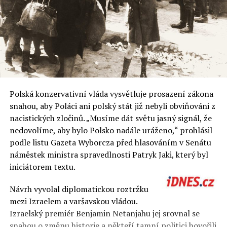
Polská konzervativní vláda vysvětluje prosazení zákona
snahou, aby Poláci ani polský stát již nebyli obviňováni z
nacistických zločinů. „Musíme dát světu jasný signál, že
nedovolíme, aby bylo Polsko nadále uráženo,“ prohlásil
podle listu Gazeta Wyborcza před hlasováním v Senátu
náměstek ministra spravedlnosti Patryk Jaki, který byl
iniciátorem textu.
Návrh vyvolal diplomatickou roztržku
mezi Izraelem a varšavskou vládou.
Izraelský premiér Benjamin Netanjahu jej srovnal se
snahou o změnu historie a někteří tamní politici hovořili