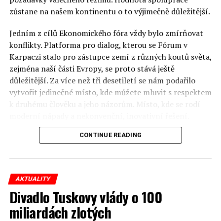
zůstane na našem kontinentu o to výjimečně důležitější.
Jedním z cílů Ekonomického fóra vždy bylo zmírňovat
konflikty. Platforma pro dialog, kterou se Fórum v
Karpaczi stalo pro zástupce zemí z různých koutů světa,
zejména naší části Evropy, se proto stává ještě
důležitější. Za více než tři desetiletí se nám podařilo
vytvořit jedinečné místo, kde můžete mluvit s respektem
k druhému člověku a jeho názorům. Místo, kde se rodí
moderní nápady a nekonvenční, inovativní řešení.
CONTINUE READING
Polsko musí mít instituce, jejichž horizont činnosti je
delší než období, ve kterém byl u moci konkrétní
politický tým. Pouze to vám dává šanci skutečně řešit
problémy. Hosty Fóra jsou prezidenti, předsedové vlád,
AKTUALITY
ministři, politici a představitelé samosprávy, prezidenti
Divadlo Tuskovy vlády o 100
korporací, lidé z kultury, renomovaní vědci, novináři a
miliardách zlotých
zástupci nevládních organizací.