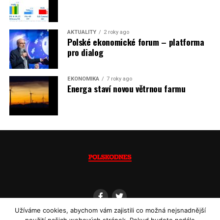
dovozu elektřiny už od roku 2027.
Jaromír Piskoř
AKTUALITY
2 roky ago
Polské ekonomické forum – platforma
(psáno pro info.cz)
pro dialog
EKONOMIKA
7 roky ago
Energa staví novou větrnou farmu
Užíváme cookies, abychom vám zajistili co možná nejsnadnější