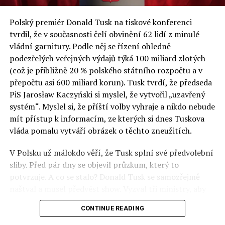
a východní Evropě.
Polský premiér Donald Tusk na tiskové konferenci
Otázky spojené s vývojem umělé inteligence budou na
tvrdil, že v současnosti čelí obvinění 62 lidí z minulé
fóru AI zvláště diskutovanou oblastí. Fórum AI bude
vládní garnitury. Podle něj se řízení ohledně
zahrnovat vyhrazenou tematickou trať skládající se z
podezřelých veřejných výdajů týká 100 miliard zlotých
panelů, prezentací, workshopů a speciálních akcí.
(což je přibližně 20 % polského státního rozpočtu a v
Budou diskutovány klíčové otázky vlivu umělé
přepočtu asi 600 miliard korun). Tusk tvrdí, že předseda
inteligence ve společnosti, ale i v sektoru veřejných a
PiS Jarosław Kaczyński si myslel, že vytvořil „uzavřený
komerčních služeb. Budou se diskutovat problémy a
systém“. Myslel si, že příští volby vyhraje a nikdo nebude
výzvy, kterým bude muset trh čelit tváří v tvář zásadním
mít přístup k informacím, ze kterých si dnes Tuskova
technologickým změnám. Účastníci fóra také zváží, do
vláda pomalu vytváří obrázek o těchto zneužitích.
jaké míry investice do vědeckého výzkumu a moderních
V Polsku už málokdo věří, že Tusk splní své předvolební
technologií umělé inteligence v mnoha oblastech života
sliby. Před pár dny se objevil průzkum, který to
umožní Evropské unii obnovit konkurenceschopnost ve
potvrzuje. A co se stalo? Donald Tusk se samozřejmě
vztahu ke globálním ekonomikám a nutnosti zajistit
naštval a musel předvést show. Vyzval tři ministry, aby
bezpečnost evropských zemí.
před kamerami podepsali dohodu o stíhání členů PiS, a
CONTINUE READING
ti poslušně ono divadlo předvedli. Andrzej Domański
(finance), Tomasz Siemoniak (vnitro) a Adam Bodnar