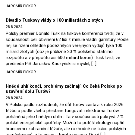
tehdejší opozice a dnes vládnoucí koalice, jako
JAROMÍR PISKOŘ
místopředseda Občanské platformy (PO) Rafał
Trzaskowski nebo lídr Hnutí Polsko 2050 Szymon
Divadlo Tuskovy vlády o 100 miliardách zlotých
Hołownia, přímo řekli, že by se polská vláda měla
28.8.2024
tomuto rozhodnutí podřídit.
Polský premiér Donald Tusk na tiskové konferenci tvrdil, že v
současnosti čelí obvinění 62 lidí z minulé vládní garnitury. Podle
Rozhodnutí polského ministra spravedlnosti jistě potěší
něj se řízení ohledně podezřelých veřejných výdajů týká 100
německé, české a polské ekology, ale i těžaře. Je těžké si
miliard zlotých (což je přibližně 20 % polského státního
rozpočtu a v přepočtu asi 600 miliard korun). Tusk tvrdí, že
představit, že by o takové věci rozhodoval sám ministr
předseda PiS Jarosław Kaczyński si myslel, […]
Bodnar. Musel získat politický souhlas vládnoucí koalice.
JAROMÍR PISKOŘ
Stále jsou totiž platné argumenty Morawieckého vlády,
že důl i elektrárna jsou – kromě zabezpečování cca 7 %
Hnědé uhlí končí, problémy začínají: Co čeká Polsko po
polského energetického mixu – klíčovými podniky, spolu
uzavření dolu Turów?
se svými dceřinými společnostmi zaměstnávají cca pět
28.8.2024
tisíc lidí. Navíc s činností dolu a elektrárny nepřímo
V Polsku padlo rozhodnutí, že důl Turów zastaví k roku 2026
souvisí dalších několik desítek tisíc pracovních míst v
těžbu a podle všeho přestane fungovat i elektrárna Turów,
regionu. Zelená politika ale opět zvítězila.
poháněná jeho hnědým uhlím. Ta v současnosti pokrývá 7 %
polské energetické spotřeby. Možná to potěší ekology napříč
hranicemi i zahraniční těžaře, ale rozhodně ne tisíce polských
Rozhodnutí polského ministra spravedlnosti jistě potěší
zaměstnanců, a to nejen v tomto regionu. Drazí […]