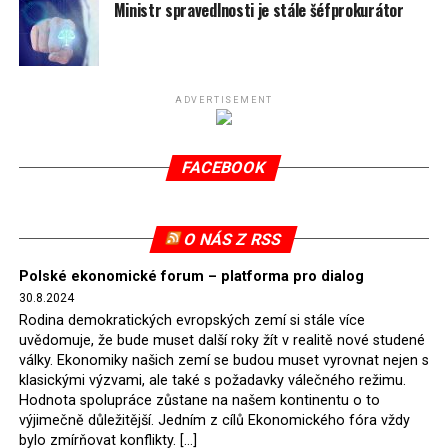
spotřeby.
Ministr spravedlnosti je stále šéfprokurátor
Připomeňme, že ukončení těžby hnědého uhlí pro
elektrárnu Turów nařídil Soudní dvůr Evropské unie
(SDEU) v souvislosti se stížnostmi českých samospráv
ADVERTISEMENT
verdiktem španělské soudkyně Rosario Silva de Lapureta
v květnu 2021. Vláda premiéra Morawieckého však
FACEBOOK
tomuto rozhodnutí nevyhověla, proto na žádost
Evropské komise uložil SDEU v září 2021 Polsku denní
pokutu ve výši 500 tisíc eur.
O NÁS Z RSS
Tento trest byl účtován téměř půl roku, až do února
Polské ekonomické forum – platforma pro dialog
2022, než byl tento případ z důvodu uzavření dohody
30.8.2024
Polska s Českou republikou o odstranění příčin sporu o
Rodina demokratických evropských zemí si stále více
důl Turów vymazán z rejstříku tribunálu. Celkem si
uvědomuje, že bude muset další roky žít v realitě nové studené
Polsko nechalo z přiznaných evropských fondů odečíst
války. Ekonomiky našich zemí se budou muset vyrovnat nejen s
asi 70 milionů eur na pokutách a 45 milionů eur
klasickými výzvami, ale také s požadavky válečného režimu.
Hodnota spolupráce zůstane na našem kontinentu o to
zaplatilo jako odškodnění České republice – ale jak důl,
výjimečně důležitější. Jedním z cílů Ekonomického fóra vždy
tak elektrárna nadále fungovaly. Už tehdy zástupci
bylo zmírňovat konflikty. […]