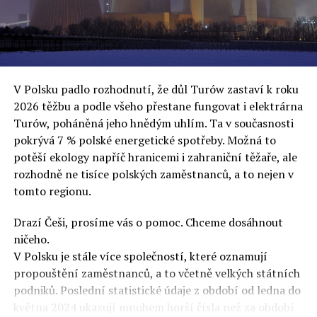
oslovuje své voliče, bublinu šílenců, kteří mu všechno
uvěří a nebudou se ptát na podrobnosti,“ řekl Rafał
Ziemkiewicz, redaktor týdeníku Do Rzeczy a ironicky
dodal: „Když se nynějšímu vedení státního hřebčince
podařilo prodat na aukci 10 plemenných koní za 600
V Polsku padlo rozhodnutí, že důl Turów zastaví k roku
000 euro, bylo to provládními médii oslavované jako
2026 těžbu a podle všeho přestane fungovat i elektrárna
velký úspěch. Za vlády PiS se 14 koní prodalo za 2,5
Turów, poháněná jeho hnědým uhlím. Ta v současnosti
milionu euro, což bylo stejnou mediální partou
pokrývá 7 % polské energetické spotřeby. Možná to
komentováno jako konec polského chovu koní. Ve vidění
potěší ekology napříč hranicemi i zahraniční těžaře, ale
kontrolorů činnosti PiS ale určitě šlo při prodeji koní o
rozhodně ne tisíce polských zaměstnanců, a to nejen v
praní peněz či jinou nelegální činnost.“
tomto regionu.
Tuskova čísla jsou ale ujetá i jinde, pokračoval
Ziemkiewicz. „Ve vládní aféře PiS kolem vydávání víz
Drazí Češi, prosíme vás o pomoc. Chceme dosáhnout
Tusk tvrdil, že za vlády dnešní opozice se nelegálně
ničeho.
prodalo 600 000 víz do Polska. Byla na to dokonce
V Polsku je stále více společností, které oznamují
vytvořena parlamentní vyšetřovací komise, která přišla
propouštění zaměstnanců, a to včetně velkých státních
ale pouze na to, že 220 víz do Polska bylo
podniků. Poslední statistické údaje z období od ledna do
prostřednictvím úplatků uspíšeno, tedy že víza byla
května 2024 ukazují mnohem horší čísla než za období