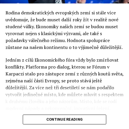
Rodina demokratických evropských zemí si stále více
uvědomuje, že bude muset další roky žít v realitě nové
studené války. Ekonomiky našich zemí se budou muset
vyrovnat nejen s klasickými výzvami, ale také s
požadavky válečného režimu. Hodnota spolupráce
zůstane na našem kontinentu o to výjimečně důležitější.
Jedním z cílů Ekonomického fóra vždy bylo zmírňovat
konflikty. Platforma pro dialog, kterou se Fórum v
Karpaczi stalo pro zástupce zemí z různých koutů světa,
zejména naší části Evropy, se proto stává ještě
důležitější. Za více než tři desetiletí se nám podařilo
vytvořit jedinečné místo, kde můžete mluvit s respektem
k druhému člověku a jeho názorům. Místo, kde se rodí
moderní nápady a nekonvenční, inovativní řešení.
CONTINUE READING
Polsko musí mít instituce, jejichž horizont činnosti je
delší než období, ve kterém byl u moci konkrétní