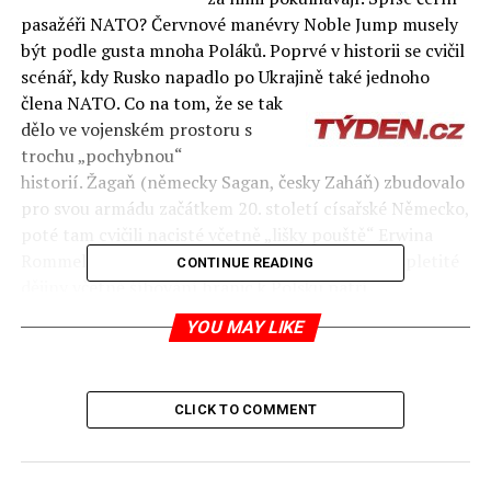
pasažéři NATO? Červnové manévry Noble Jump musely
být podle gusta mnoha Poláků. Poprvé v historii se cvičil
scénář, kdy Rusko napadlo po Ukrajině také jednoho
člena NATO.
Co na tom, že se tak
dělo ve vojenském prostoru s
trochu „pochybnou“
historií. Žagaň (německy Sagan, česky Zaháň) zbudovalo
pro svou armádu začátkem 20. století císařské Německo,
poté tam cvičili nacisté včetně „lišky pouště“ Erwina
Rommela a ještě po něm sovětské jednotky. Ale spletité
CONTINUE READING
dějiny včetně šíbování hranic k Polsku patří.
YOU MAY LIKE
AUTOR: PETR PODANÝ – článek vyšel v tištěném Týdnu
č. 29/2015 – pokračování
zde
CLICK TO COMMENT
RELATED TOPICS:
UP NEXT
Prodej Unipetrolu moc reálný není