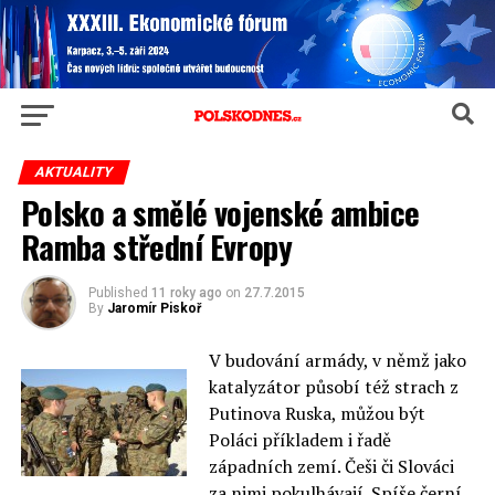
AKTUALITY
Polsko a smělé vojenské ambice
Ramba střední Evropy
Published
11 roky ago
on
27.7.2015
By
Jaromír Piskoř
V budování armády, v němž jako
katalyzátor působí též strach z
Putinova Ruska, můžou být
Poláci příkladem i řadě
západních zemí. Češi či Slováci
za nimi pokulhávají. Spíše černí