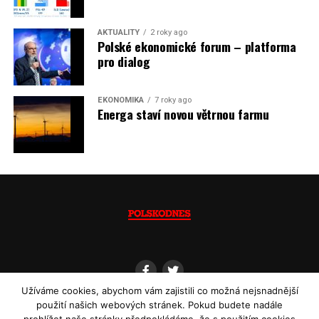
Jaromír Piskoř
AKTUALITY
2 roky ago
Polské ekonomické forum – platforma
(psáno pro info.cz)
pro dialog
EKONOMIKA
7 roky ago
Energa staví novou větrnou farmu
Užíváme cookies, abychom vám zajistili co možná nejsnadnější
použití našich webových stránek. Pokud budete nadále