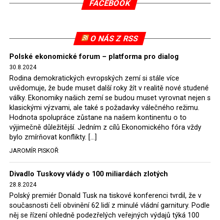
FACEBOOK
tomuto rozhodnutí nevyhověla, proto na žádost
Evropské komise uložil SDEU v září 2021 Polsku denní
pokutu ve výši 500 tisíc eur.
O NÁS Z RSS
Tento trest byl účtován téměř půl roku, až do února
Polské ekonomické forum – platforma pro dialog
2022, než byl tento případ z důvodu uzavření dohody
30.8.2024
Polska s Českou republikou o odstranění příčin sporu o
Rodina demokratických evropských zemí si stále více
důl Turów vymazán z rejstříku tribunálu. Celkem si
uvědomuje, že bude muset další roky žít v realitě nové studené
Polsko nechalo z přiznaných evropských fondů odečíst
války. Ekonomiky našich zemí se budou muset vyrovnat nejen s
asi 70 milionů eur na pokutách a 45 milionů eur
klasickými výzvami, ale také s požadavky válečného režimu.
Hodnota spolupráce zůstane na našem kontinentu o to
zaplatilo jako odškodnění České republice – ale jak důl,
výjimečně důležitější. Jedním z cílů Ekonomického fóra vždy
tak elektrárna nadále fungovaly. Už tehdy zástupci
bylo zmírňovat konflikty. […]
tehdejší opozice a dnes vládnoucí koalice, jako
JAROMÍR PISKOŘ
místopředseda Občanské platformy (PO) Rafał
Trzaskowski nebo lídr Hnutí Polsko 2050 Szymon
Divadlo Tuskovy vlády o 100 miliardách zlotých
Hołownia, přímo řekli, že by se polská vláda měla
28.8.2024
tomuto rozhodnutí podřídit.
Polský premiér Donald Tusk na tiskové konferenci tvrdil, že v
současnosti čelí obvinění 62 lidí z minulé vládní garnitury. Podle
Rozhodnutí polského ministra spravedlnosti jistě potěší
něj se řízení ohledně podezřelých veřejných výdajů týká 100