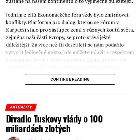
zůstane na našem kontinentu o to výjimečně důležitější.
Jedním z cílů Ekonomického fóra vždy bylo zmírňovat
konflikty. Platforma pro dialog, kterou se Fórum v
Karpaczi stalo pro zástupce zemí z různých koutů světa,
zejména naší části Evropy, se proto stává ještě
důležitější. Za více než tři desetiletí se nám podařilo
vytvořit jedinečné místo, kde můžete mluvit s respektem
k druhému člověku a jeho názorům. Místo, kde se rodí
moderní nápady a nekonvenční, inovativní řešení.
CONTINUE READING
Polsko musí mít instituce, jejichž horizont činnosti je
delší než období, ve kterém byl u moci konkrétní
politický tým. Pouze to vám dává šanci skutečně řešit
problémy. Hosty Fóra jsou prezidenti, předsedové vlád,
AKTUALITY
ministři, politici a představitelé samosprávy, prezidenti
Divadlo Tuskovy vlády o 100
korporací, lidé z kultury, renomovaní vědci, novináři a
miliardách zlotých
zástupci nevládních organizací.
Důkladná analýza trendů prováděná odborníky z