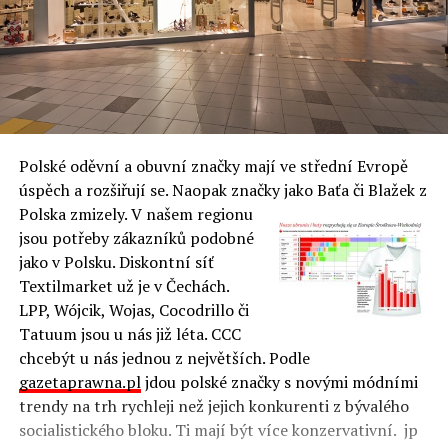
Polské oděvní a obuvní značky mají ve střední Evropě
úspěch a rozšiřují se. Naopak značky jako Baťa či Blažek z
Polska zmizely.
V našem regionu
jsou potřeby zákazníků podobné
jako v Polsku. Diskontní síť
Textilmarket už je v Čechách.
LPP, Wójcik, Wojas, Cocodrillo či
Tatuum jsou u nás již léta. CCC
chcebýt u nás jednou z největších. Podle
gazetaprawna.pl
jdou polské značky s novými módními
trendy na trh rychleji než jejich konkurenti z bývalého
socialistického bloku. Ti mají být více konzervativní. jp