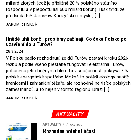
německé, české a polské ekology, ale i těžaře. Je těžké si
miliard zlotých (což je přibližně 20 % polského státního
rozpočtu a v přepočtu asi 600 miliard korun). Tusk tvrdí, že
představit, že by o takové věci rozhodoval sám ministr
předseda PiS Jarosław Kaczyński si myslel, […]
Bodnar. Musel získat politický souhlas vládnoucí koalice.
JAROMÍR PISKOŘ
Stále jsou totiž platné argumenty Morawieckého vlády,
že důl i elektrárna jsou – kromě zabezpečování cca 7 %
Hnědé uhlí končí, problémy začínají: Co čeká Polsko po
polského energetického mixu – klíčovými podniky, spolu
uzavření dolu Turów?
se svými dceřinými společnostmi zaměstnávají cca pět
28.8.2024
tisíc lidí. Navíc s činností dolu a elektrárny nepřímo
V Polsku padlo rozhodnutí, že důl Turów zastaví k roku 2026
souvisí dalších několik desítek tisíc pracovních míst v
těžbu a podle všeho přestane fungovat i elektrárna Turów,
regionu. Zelená politika ale opět zvítězila.
poháněná jeho hnědým uhlím. Ta v současnosti pokrývá 7 %
polské energetické spotřeby. Možná to potěší ekology napříč
hranicemi i zahraniční těžaře, ale rozhodně ne tisíce polských
Rozhodnutí polského ministra spravedlnosti jistě potěší
zaměstnanců, a to nejen v tomto regionu. Drazí […]
německé, české a polské ekology, kteří žalobu u
JAROMÍR PISKOŘ
správního soudu podali, ale také německé a české
hnědouhelné těžaře, kteří do polské elektrárny budou
možná vozit své hnědé uhlí. ČEZ bude také spokojen –
AKTUALITY
škrtnutím 7 % elektřiny znamená totiž pro Polsko zcela
AKTUALITY
7 roky ago
neplánované a nečekané skokové zvýšení závislosti na
Rozhodne volební účast
dovozu elektřiny už od roku 2027.