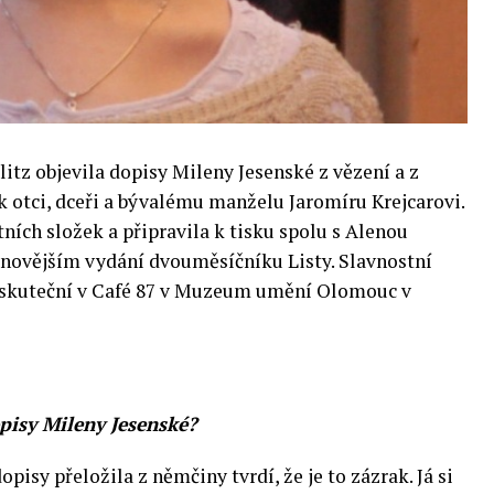
tz objevila dopisy Mileny Jesenské z vězení a z
 otci, dceři a bývalému manželu Jaromíru Krejcarovi.
ních složek a připravila k tisku spolu s Alenou
jnovějším vydání dvouměsíčníku Listy. Slavnostní
 uskuteční v Café 87 v Muzeum umění Olomouc v
dopisy Mileny Jesenské?
isy přeložila z němčiny tvrdí, že je to zázrak. Já si