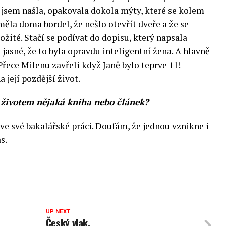
 jsem našla, opakovala dokola mýty, které se kolem
ěla doma bordel, že nešlo otevřít dveře a že se
složité. Stačí se podívat do dopisu, který napsala
jasné, že to byla opravdu inteligentní žena. A hlavně
Přece Milenu zavřeli když Janě bylo teprve 11!
 její pozdější život.
 životem nějaká kniha nebo článek?
e své bakalářské práci. Doufám, že jednou vznikne i
s.
UP NEXT
Český vlak,