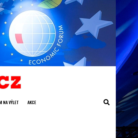
M NA VÝLET
AKCE