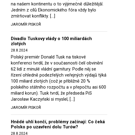
na našem kontinentu o to výjimečně důležitější.
Jedním z cílů Ekonomického fóra vždy bylo
zmírňovat konflikty. […]
JAROMÍR PISKOŘ
Divadlo Tuskovy vlády o 100 miliardách
zlotých
28.8.2024
Polský premiér Donald Tusk na tiskové
konferenci tvrdil, že v současnosti čelí obvinění
62 lidí z minulé vládní garnitury. Podle něj se
řízení ohledně podezřelých veřejných výdajů týká
100 miliard zlotých (což je přibližně 20 %
polského státního rozpočtu a v přepočtu asi 600
miliard korun). Tusk tvrdí, že předseda PiS
Jarosław Kaczyński si myslel, […]
JAROMÍR PISKOŘ
Hnědé uhlí končí, problémy začínají: Co čeká
Polsko po uzavření dolu Turów?
28.8.2024