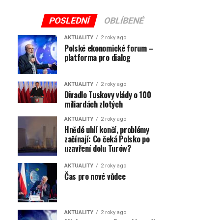
POSLEDNÍ
OBLÍBENÉ
AKTUALITY
2 roky ago
Polské ekonomické forum –
platforma pro dialog
AKTUALITY
2 roky ago
Divadlo Tuskovy vlády o 100
miliardách zlotých
AKTUALITY
2 roky ago
Hnědé uhlí končí, problémy
začínají: Co čeká Polsko po
uzavření dolu Turów?
AKTUALITY
2 roky ago
Čas pro nové vůdce
AKTUALITY
2 roky ago