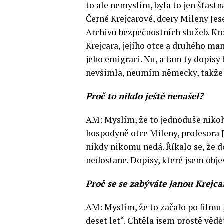
to ale nemyslím, byla to jen šťast
Černé Krejcarové, dcery Mileny Je
Archivu bezpečnostních služeb. Kr
Krejcara, jejího otce a druhého ma
jeho emigraci. Nu, a tam ty dopisy 
nevšimla, neumím německy, takže m
Proč to nikdo ještě nenašel?
AM: Myslím, že to jednoduše nikoh
hospodyně otce Mileny, profesora J
nikdy nikomu nedá. Říkalo se, že do
nedostane. Dopisy, které jsem obje
Proč se se zabýváte Janou Krejc
AM: Myslím, že to začalo po filmu
deset let“. Chtěla jsem prostě vědět