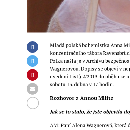
Mladá polská bohemistka Anna Mili
koncentračního tábora Ravensbrück
Polka našla je v Archívu bezpečnost
Wagnerovou. Dopisy se objeví v ne
uvedení Listů 2/2013 do oběhu se
sobotu 13. dubna v 17 hodin.
Rozhovor z Annou Militz
Jak se to stalo, že jste objevila 
AM: Paní Alena Wagnerová, která dop