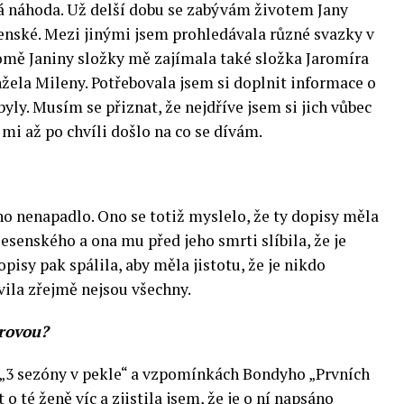
ná náhoda. Už delší dobu se zabývám životem Jany
senské. Mezi jinými jsem prohledávala různé svazky v
omě Janiny složky mě zajímala také složka Jaromíra
nžela Mileny. Potřebovala jsem si doplnit informace o
byly. Musím se přiznat, že nejdříve jsem si jich vůbec
i až po chvíli došlo na co se dívám.
o nenapadlo. Ono se totiž myslelo, že ty dopisy měla
esenského a ona mu před jeho smrti slíbila, že je
pisy pak spálila, aby měla jistotu, že je nikdo
vila zřejmě nejsou všechny.
arovou?
 „3 sezóny v pekle“ a vzpomínkách Bondyho „Prvních
 o té ženě víc a zjistila jsem, že je o ní napsáno