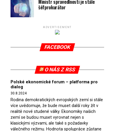
Ministr spravedlnosti je stále
šéfprokurátor
ADVERTISEMENT
FACEBOOK
O NÁS Z RSS
Polské ekonomické forum – platforma pro
dialog
30.8.2024
Rodina demokratických evropských zemí si stále
více uvědomuje, že bude muset další roky žít v
realitě nové studené války. Ekonomiky našich
zemí se budou muset vyrovnat nejen s
klasickými výzvami, ale také s požadavky
válečného režimu. Hodnota spolupráce zůstane