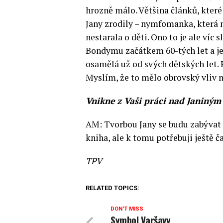
hrozně málo. Většina článků, které
Jany zrodily – nymfomanka, která m
nestarala o děti. Ono to je ale víc 
Bondymu začátkem 60-tých let a je 
osamělá už od svých dětských let. 
Myslím, že to mělo obrovský vliv na
Vnikne z Vaši práci nad Janiným
AM: Tvorbou Jany se budu zabývat v
kniha, ale k tomu potřebuji ještě ča
TPV
RELATED TOPICS:
DON'T MISS
Symbol Varšavy