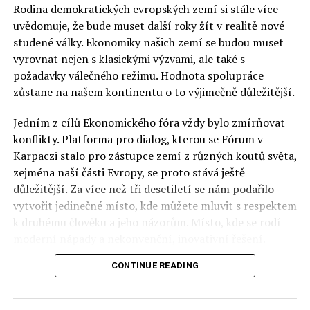
Rodina demokratických evropských zemí si stále více
uvědomuje, že bude muset další roky žít v realitě nové
studené války. Ekonomiky našich zemí se budou muset
vyrovnat nejen s klasickými výzvami, ale také s
požadavky válečného režimu. Hodnota spolupráce
zůstane na našem kontinentu o to výjimečně důležitější.
Jedním z cílů Ekonomického fóra vždy bylo zmírňovat
konflikty. Platforma pro dialog, kterou se Fórum v
Karpaczi stalo pro zástupce zemí z různých koutů světa,
zejména naší části Evropy, se proto stává ještě
důležitější. Za více než tři desetiletí se nám podařilo
vytvořit jedinečné místo, kde můžete mluvit s respektem
k druhému člověku a jeho názorům. Místo, kde se rodí
moderní nápady a nekonvenční, inovativní řešení.
CONTINUE READING
Polsko musí mít instituce, jejichž horizont činnosti je
delší než období, ve kterém byl u moci konkrétní
politický tým. Pouze to vám dává šanci skutečně řešit