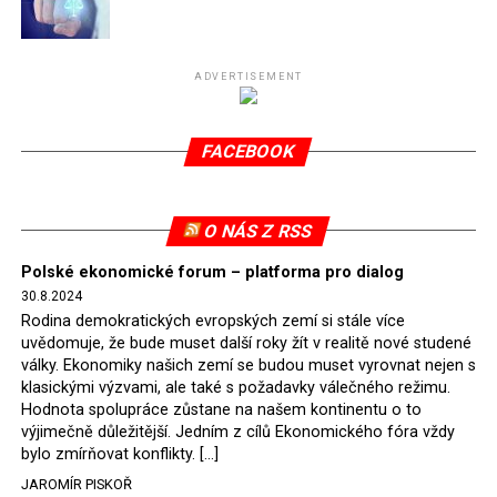
Připomeňme, že ukončení těžby hnědého uhlí pro
elektrárnu Turów nařídil Soudní dvůr Evropské unie
(SDEU) v souvislosti se stížnostmi českých samospráv
ADVERTISEMENT
verdiktem španělské soudkyně Rosario Silva de Lapureta
v květnu 2021. Vláda premiéra Morawieckého však
FACEBOOK
tomuto rozhodnutí nevyhověla, proto na žádost
Evropské komise uložil SDEU v září 2021 Polsku denní
pokutu ve výši 500 tisíc eur.
O NÁS Z RSS
Tento trest byl účtován téměř půl roku, až do února
Polské ekonomické forum – platforma pro dialog
2022, než byl tento případ z důvodu uzavření dohody
30.8.2024
Polska s Českou republikou o odstranění příčin sporu o
Rodina demokratických evropských zemí si stále více
důl Turów vymazán z rejstříku tribunálu. Celkem si
uvědomuje, že bude muset další roky žít v realitě nové studené
Polsko nechalo z přiznaných evropských fondů odečíst
války. Ekonomiky našich zemí se budou muset vyrovnat nejen s
asi 70 milionů eur na pokutách a 45 milionů eur
klasickými výzvami, ale také s požadavky válečného režimu.
Hodnota spolupráce zůstane na našem kontinentu o to
zaplatilo jako odškodnění České republice – ale jak důl,
výjimečně důležitější. Jedním z cílů Ekonomického fóra vždy
tak elektrárna nadále fungovaly. Už tehdy zástupci
bylo zmírňovat konflikty. […]
tehdejší opozice a dnes vládnoucí koalice, jako
JAROMÍR PISKOŘ
místopředseda Občanské platformy (PO) Rafał