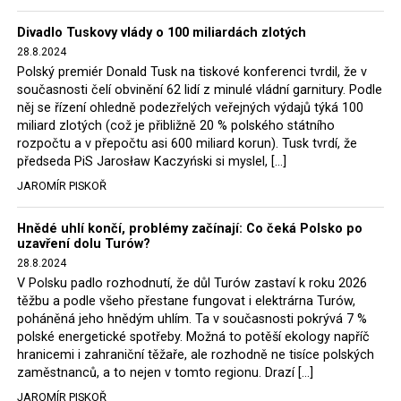
Trzaskowski nebo lídr Hnutí Polsko 2050 Szymon
Divadlo Tuskovy vlády o 100 miliardách zlotých
Hołownia, přímo řekli, že by se polská vláda měla
28.8.2024
tomuto rozhodnutí podřídit.
Polský premiér Donald Tusk na tiskové konferenci tvrdil, že v
současnosti čelí obvinění 62 lidí z minulé vládní garnitury. Podle
Rozhodnutí polského ministra spravedlnosti jistě potěší
něj se řízení ohledně podezřelých veřejných výdajů týká 100
německé, české a polské ekology, ale i těžaře. Je těžké si
miliard zlotých (což je přibližně 20 % polského státního
rozpočtu a v přepočtu asi 600 miliard korun). Tusk tvrdí, že
představit, že by o takové věci rozhodoval sám ministr
předseda PiS Jarosław Kaczyński si myslel, […]
Bodnar. Musel získat politický souhlas vládnoucí koalice.
JAROMÍR PISKOŘ
Stále jsou totiž platné argumenty Morawieckého vlády,
že důl i elektrárna jsou – kromě zabezpečování cca 7 %
Hnědé uhlí končí, problémy začínají: Co čeká Polsko po
polského energetického mixu – klíčovými podniky, spolu
uzavření dolu Turów?
se svými dceřinými společnostmi zaměstnávají cca pět
28.8.2024
tisíc lidí. Navíc s činností dolu a elektrárny nepřímo
V Polsku padlo rozhodnutí, že důl Turów zastaví k roku 2026
souvisí dalších několik desítek tisíc pracovních míst v
těžbu a podle všeho přestane fungovat i elektrárna Turów,
regionu. Zelená politika ale opět zvítězila.
poháněná jeho hnědým uhlím. Ta v současnosti pokrývá 7 %
polské energetické spotřeby. Možná to potěší ekology napříč
hranicemi i zahraniční těžaře, ale rozhodně ne tisíce polských
Rozhodnutí polského ministra spravedlnosti jistě potěší
zaměstnanců, a to nejen v tomto regionu. Drazí […]
německé, české a polské ekology, kteří žalobu u
JAROMÍR PISKOŘ
správního soudu podali, ale také německé a české