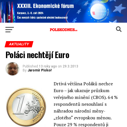
AKTUALITY
Poláci nechtějí Euro
Published
13 roky ago
on
29.3.2013
By
Jaromír Piskoř
Drtivá většina Poláků nechce
Euro – jak ukazuje průzkum
veřejného mínění (CBOS). 64 %
respondentů nesouhlasí s
náhradou národní měny-
„zlotého“ evropskou měnou.
Pouze 29 % respondentů ji