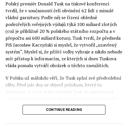
Polský premiér Donald Tusk na tiskové konferenci
Otázky spojené s vývojem umělé inteligence budou na
tvrdil, že v současnosti čelí obvinění 62 lidí z minulé
fóru AI zvláště diskutovanou oblastí. Fórum AI bude
vládní garnitury. Podle něj se řízení ohledně
zahrnovat vyhrazenou tematickou trať skládající se z
podezřelých veřejných výdajů týká 100 miliard zlotých
panelů, prezentací, workshopů a speciálních akcí.
(což je přibližně 20 % polského státního rozpočtu a v
Budou diskutovány klíčové otázky vlivu umělé
přepočtu asi 600 miliard korun). Tusk tvrdí, že předseda
inteligence ve společnosti, ale i v sektoru veřejných a
PiS Jarosław Kaczyński si myslel, že vytvořil „uzavřený
komerčních služeb. Budou se diskutovat problémy a
systém“. Myslel si, že příští volby vyhraje a nikdo nebude
výzvy, kterým bude muset trh čelit tváří v tvář zásadním
mít přístup k informacím, ze kterých si dnes Tuskova
technologickým změnám. Účastníci fóra také zváží, do
vláda pomalu vytváří obrázek o těchto zneužitích.
jaké míry investice do vědeckého výzkumu a moderních
V Polsku už málokdo věří, že Tusk splní své předvolební
technologií umělé inteligence v mnoha oblastech života
sliby. Před pár dny se objevil průzkum, který to
umožní Evropské unii obnovit konkurenceschopnost ve
potvrzuje. A co se stalo? Donald Tusk se samozřejmě
vztahu ke globálním ekonomikám a nutnosti zajistit
naštval a musel předvést show. Vyzval tři ministry, aby
bezpečnost evropských zemí.
před kamerami podepsali dohodu o stíhání členů PiS, a
CONTINUE READING
ti poslušně ono divadlo předvedli. Andrzej Domański
(finance), Tomasz Siemoniak (vnitro) a Adam Bodnar
(spravedlnost) podepsali teatrálně dohodu týkající se