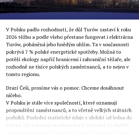
uvěří a nebudou se ptát na podrobnosti,“ řekl Rafał
Ziemkiewicz, redaktor týdeníku Do Rzeczy a ironicky
dodal: „Když se nynějšímu vedení státního hřebčince
podařilo prodat na aukci 10 plemenných koní za 600
V Polsku padlo rozhodnutí, že důl Turów zastaví k roku
000 euro, bylo to provládními médii oslavované jako
2026 těžbu a podle všeho přestane fungovat i elektrárna
velký úspěch. Za vlády PiS se 14 koní prodalo za 2,5
Turów, poháněná jeho hnědým uhlím. Ta v současnosti
milionu euro, což bylo stejnou mediální partou
pokrývá 7 % polské energetické spotřeby. Možná to
komentováno jako konec polského chovu koní. Ve vidění
potěší ekology napříč hranicemi i zahraniční těžaře, ale
kontrolorů činnosti PiS ale určitě šlo při prodeji koní o
rozhodně ne tisíce polských zaměstnanců, a to nejen v
praní peněz či jinou nelegální činnost.“
tomto regionu.
Tuskova čísla jsou ale ujetá i jinde, pokračoval
Ziemkiewicz. „Ve vládní aféře PiS kolem vydávání víz
Drazí Češi, prosíme vás o pomoc. Chceme dosáhnout
Tusk tvrdil, že za vlády dnešní opozice se nelegálně
ničeho.
prodalo 600 000 víz do Polska. Byla na to dokonce
V Polsku je stále více společností, které oznamují
vytvořena parlamentní vyšetřovací komise, která přišla
propouštění zaměstnanců, a to včetně velkých státních
ale pouze na to, že 220 víz do Polska bylo
podniků. Poslední statistické údaje z období od ledna do
prostřednictvím úplatků uspíšeno, tedy že víza byla
května 2024 ukazují mnohem horší čísla než za období
vydána přednostně. Ptá se dnes někdo Tuska, kam se
covidové pandemie. Týkají se zhruba 175 podniků, které
podělo oněch 599 780 uplacených víz? Nikdo se už