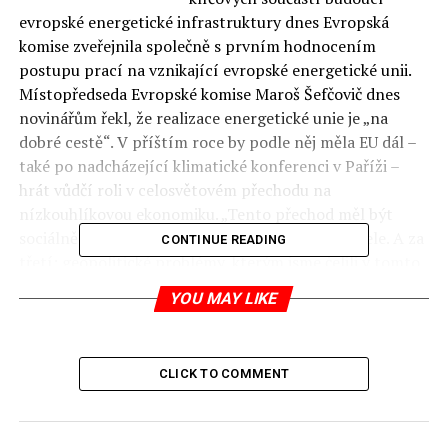
evropské energetické infrastruktury dnes Evropská
komise zveřejnila společně s prvním hodnocením
postupu prací na vznikající evropské energetické unii.
Místopředseda Evropské komise Maroš Šefčovič dnes
novinářům řekl, že realizace energetické unie je „na
dobré cestě“. V příštím roce by podle něj měla EU dál –
také po nadcházející klimatické konferenci v Paříži –
hrát vůdčí roli v celosvětovém přechodu na
nízkouhlíkovou ekonomiku. „Tento přechod měl být
sociálně spravedlivý, se zaměřením na spotřebitele. A za
CONTINUE READING
třetí: geopolitické problémy, kterým jsme čelili v tomto
roce, nezmizí,“ upozornil slovenský místopředseda
YOU MAY LIKE
komise.
Právě spory s Ruskem a snaha o co největší diverzifikaci
CLICK TO COMMENT
zdrojů evropských energií a také přepravních tras byla
původním impulsem pro vznik energetické unie. Nápad,
se kterým přišel nynější předseda unijních summitů