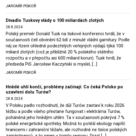
tehdejší opozice a dnes vládnoucí koalice, jako
JAROMÍR PISKOŘ
místopředseda Občanské platformy (PO) Rafał
Trzaskowski nebo lídr Hnutí Polsko 2050 Szymon
Divadlo Tuskovy vlády o 100 miliardách zlotých
Hołownia, přímo řekli, že by se polská vláda měla
28.8.2024
tomuto rozhodnutí podřídit.
Polský premiér Donald Tusk na tiskové konferenci tvrdil, že v
současnosti čelí obvinění 62 lidí z minulé vládní garnitury. Podle
Rozhodnutí polského ministra spravedlnosti jistě potěší
něj se řízení ohledně podezřelých veřejných výdajů týká 100
německé, české a polské ekology, ale i těžaře. Je těžké si
miliard zlotých (což je přibližně 20 % polského státního
rozpočtu a v přepočtu asi 600 miliard korun). Tusk tvrdí, že
představit, že by o takové věci rozhodoval sám ministr
předseda PiS Jarosław Kaczyński si myslel, […]
Bodnar. Musel získat politický souhlas vládnoucí koalice.
JAROMÍR PISKOŘ
Stále jsou totiž platné argumenty Morawieckého vlády,
že důl i elektrárna jsou – kromě zabezpečování cca 7 %
Hnědé uhlí končí, problémy začínají: Co čeká Polsko po
polského energetického mixu – klíčovými podniky, spolu
uzavření dolu Turów?
se svými dceřinými společnostmi zaměstnávají cca pět
28.8.2024
tisíc lidí. Navíc s činností dolu a elektrárny nepřímo
V Polsku padlo rozhodnutí, že důl Turów zastaví k roku 2026
souvisí dalších několik desítek tisíc pracovních míst v
těžbu a podle všeho přestane fungovat i elektrárna Turów,
regionu. Zelená politika ale opět zvítězila.
poháněná jeho hnědým uhlím. Ta v současnosti pokrývá 7 %
polské energetické spotřeby. Možná to potěší ekology napříč
hranicemi i zahraniční těžaře, ale rozhodně ne tisíce polských
Rozhodnutí polského ministra spravedlnosti jistě potěší
zaměstnanců, a to nejen v tomto regionu. Drazí […]