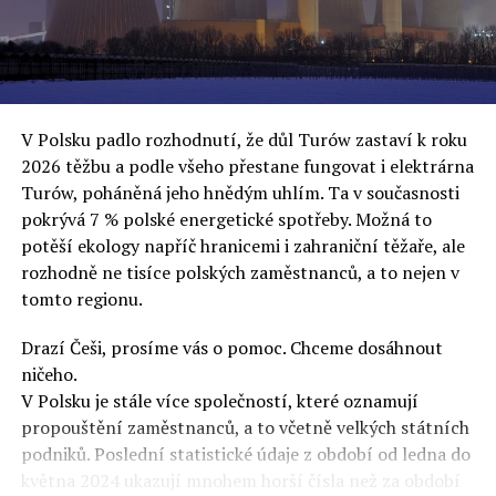
oslovuje své voliče, bublinu šílenců, kteří mu všechno
uvěří a nebudou se ptát na podrobnosti,“ řekl Rafał
Ziemkiewicz, redaktor týdeníku Do Rzeczy a ironicky
dodal: „Když se nynějšímu vedení státního hřebčince
podařilo prodat na aukci 10 plemenných koní za 600
V Polsku padlo rozhodnutí, že důl Turów zastaví k roku
000 euro, bylo to provládními médii oslavované jako
2026 těžbu a podle všeho přestane fungovat i elektrárna
velký úspěch. Za vlády PiS se 14 koní prodalo za 2,5
Turów, poháněná jeho hnědým uhlím. Ta v současnosti
milionu euro, což bylo stejnou mediální partou
pokrývá 7 % polské energetické spotřeby. Možná to
komentováno jako konec polského chovu koní. Ve vidění
potěší ekology napříč hranicemi i zahraniční těžaře, ale
kontrolorů činnosti PiS ale určitě šlo při prodeji koní o
rozhodně ne tisíce polských zaměstnanců, a to nejen v
praní peněz či jinou nelegální činnost.“
tomto regionu.
Tuskova čísla jsou ale ujetá i jinde, pokračoval
Ziemkiewicz. „Ve vládní aféře PiS kolem vydávání víz
Drazí Češi, prosíme vás o pomoc. Chceme dosáhnout
Tusk tvrdil, že za vlády dnešní opozice se nelegálně
ničeho.
prodalo 600 000 víz do Polska. Byla na to dokonce
V Polsku je stále více společností, které oznamují
vytvořena parlamentní vyšetřovací komise, která přišla
propouštění zaměstnanců, a to včetně velkých státních
ale pouze na to, že 220 víz do Polska bylo
podniků. Poslední statistické údaje z období od ledna do
prostřednictvím úplatků uspíšeno, tedy že víza byla
května 2024 ukazují mnohem horší čísla než za období