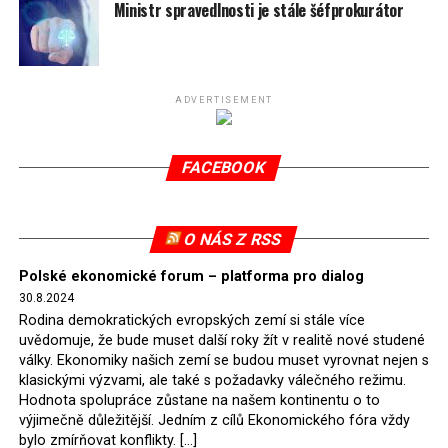
spotřeby.
Ministr spravedlnosti je stále šéfprokurátor
Připomeňme, že ukončení těžby hnědého uhlí pro
elektrárnu Turów nařídil Soudní dvůr Evropské unie
(SDEU) v souvislosti se stížnostmi českých samospráv
ADVERTISEMENT
verdiktem španělské soudkyně Rosario Silva de Lapureta
v květnu 2021. Vláda premiéra Morawieckého však
FACEBOOK
tomuto rozhodnutí nevyhověla, proto na žádost
Evropské komise uložil SDEU v září 2021 Polsku denní
pokutu ve výši 500 tisíc eur.
O NÁS Z RSS
Tento trest byl účtován téměř půl roku, až do února
Polské ekonomické forum – platforma pro dialog
2022, než byl tento případ z důvodu uzavření dohody
30.8.2024
Polska s Českou republikou o odstranění příčin sporu o
Rodina demokratických evropských zemí si stále více
důl Turów vymazán z rejstříku tribunálu. Celkem si
uvědomuje, že bude muset další roky žít v realitě nové studené
Polsko nechalo z přiznaných evropských fondů odečíst
války. Ekonomiky našich zemí se budou muset vyrovnat nejen s
asi 70 milionů eur na pokutách a 45 milionů eur
klasickými výzvami, ale také s požadavky válečného režimu.
Hodnota spolupráce zůstane na našem kontinentu o to
zaplatilo jako odškodnění České republice – ale jak důl,
výjimečně důležitější. Jedním z cílů Ekonomického fóra vždy
tak elektrárna nadále fungovaly. Už tehdy zástupci
bylo zmírňovat konflikty. […]