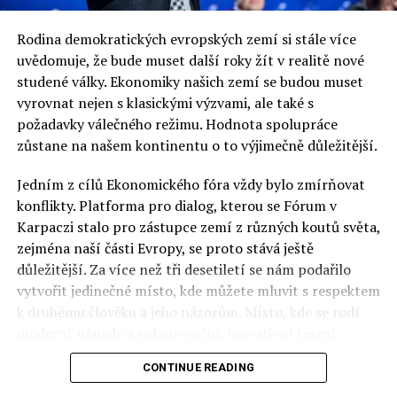
Vláda Beaty Szydlové získala důvěru
Rodina demokratických evropských zemí si stále více
uvědomuje, že bude muset další roky žít v realitě nové
Jaromír Piskoř
studené války. Ekonomiky našich zemí se budou muset
vyrovnat nejen s klasickými výzvami, ale také s
požadavky válečného režimu. Hodnota spolupráce
redaktor a editor polskodnes.cz
zůstane na našem kontinentu o to výjimečně důležitější.
Jedním z cílů Ekonomického fóra vždy bylo zmírňovat
konflikty. Platforma pro dialog, kterou se Fórum v
Karpaczi stalo pro zástupce zemí z různých koutů světa,
zejména naší části Evropy, se proto stává ještě
důležitější. Za více než tři desetiletí se nám podařilo
vytvořit jedinečné místo, kde můžete mluvit s respektem
k druhému člověku a jeho názorům. Místo, kde se rodí
moderní nápady a nekonvenční, inovativní řešení.
CONTINUE READING
Polsko musí mít instituce, jejichž horizont činnosti je
delší než období, ve kterém byl u moci konkrétní