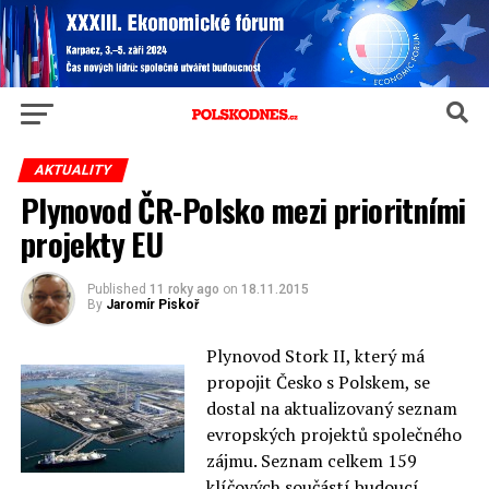
AKTUALITY
Plynovod ČR-Polsko mezi prioritními
projekty EU
Published
11 roky ago
on
18.11.2015
By
Jaromír Piskoř
Plynovod Stork II, který má
propojit Česko s Polskem, se
dostal na aktualizovaný seznam
evropských projektů společného
zájmu. Seznam celkem 159
klíčových součástí budoucí