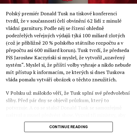
a východní Evropě.
Polský premiér Donald Tusk na tiskové konferenci
Otázky spojené s vývojem umělé inteligence budou na
tvrdil, že v současnosti čelí obvinění 62 lidí z minulé
fóru AI zvláště diskutovanou oblastí. Fórum AI bude
vládní garnitury. Podle něj se řízení ohledně
zahrnovat vyhrazenou tematickou trať skládající se z
podezřelých veřejných výdajů týká 100 miliard zlotých
panelů, prezentací, workshopů a speciálních akcí.
(což je přibližně 20 % polského státního rozpočtu a v
Budou diskutovány klíčové otázky vlivu umělé
přepočtu asi 600 miliard korun). Tusk tvrdí, že předseda
inteligence ve společnosti, ale i v sektoru veřejných a
PiS Jarosław Kaczyński si myslel, že vytvořil „uzavřený
komerčních služeb. Budou se diskutovat problémy a
systém“. Myslel si, že příští volby vyhraje a nikdo nebude
výzvy, kterým bude muset trh čelit tváří v tvář zásadním
mít přístup k informacím, ze kterých si dnes Tuskova
technologickým změnám. Účastníci fóra také zváží, do
vláda pomalu vytváří obrázek o těchto zneužitích.
jaké míry investice do vědeckého výzkumu a moderních
V Polsku už málokdo věří, že Tusk splní své předvolební
technologií umělé inteligence v mnoha oblastech života
sliby. Před pár dny se objevil průzkum, který to
umožní Evropské unii obnovit konkurenceschopnost ve
potvrzuje. A co se stalo? Donald Tusk se samozřejmě
vztahu ke globálním ekonomikám a nutnosti zajistit
naštval a musel předvést show. Vyzval tři ministry, aby
bezpečnost evropských zemí.
před kamerami podepsali dohodu o stíhání členů PiS, a
CONTINUE READING
ti poslušně ono divadlo předvedli. Andrzej Domański
(finance), Tomasz Siemoniak (vnitro) a Adam Bodnar