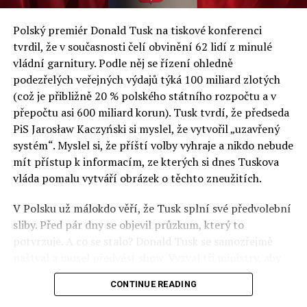
a východní Evropě.
Polský premiér Donald Tusk na tiskové konferenci
Otázky spojené s vývojem umělé inteligence budou na
tvrdil, že v současnosti čelí obvinění 62 lidí z minulé
fóru AI zvláště diskutovanou oblastí. Fórum AI bude
vládní garnitury. Podle něj se řízení ohledně
zahrnovat vyhrazenou tematickou trať skládající se z
podezřelých veřejných výdajů týká 100 miliard zlotých
panelů, prezentací, workshopů a speciálních akcí.
(což je přibližně 20 % polského státního rozpočtu a v
Budou diskutovány klíčové otázky vlivu umělé
přepočtu asi 600 miliard korun). Tusk tvrdí, že předseda
inteligence ve společnosti, ale i v sektoru veřejných a
PiS Jarosław Kaczyński si myslel, že vytvořil „uzavřený
komerčních služeb. Budou se diskutovat problémy a
systém“. Myslel si, že příští volby vyhraje a nikdo nebude
výzvy, kterým bude muset trh čelit tváří v tvář zásadním
mít přístup k informacím, ze kterých si dnes Tuskova
technologickým změnám. Účastníci fóra také zváží, do
vláda pomalu vytváří obrázek o těchto zneužitích.
jaké míry investice do vědeckého výzkumu a moderních
V Polsku už málokdo věří, že Tusk splní své předvolební
technologií umělé inteligence v mnoha oblastech života
sliby. Před pár dny se objevil průzkum, který to
umožní Evropské unii obnovit konkurenceschopnost ve
potvrzuje. A co se stalo? Donald Tusk se samozřejmě
vztahu ke globálním ekonomikám a nutnosti zajistit
naštval a musel předvést show. Vyzval tři ministry, aby
bezpečnost evropských zemí.
před kamerami podepsali dohodu o stíhání členů PiS, a
CONTINUE READING
ti poslušně ono divadlo předvedli. Andrzej Domański
(finance), Tomasz Siemoniak (vnitro) a Adam Bodnar