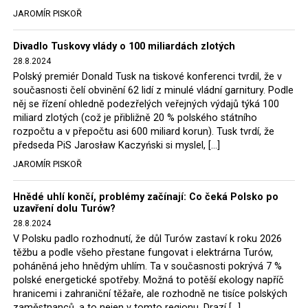
tehdejší opozice a dnes vládnoucí koalice, jako
JAROMÍR PISKOŘ
místopředseda Občanské platformy (PO) Rafał
Trzaskowski nebo lídr Hnutí Polsko 2050 Szymon
Divadlo Tuskovy vlády o 100 miliardách zlotých
Hołownia, přímo řekli, že by se polská vláda měla
28.8.2024
tomuto rozhodnutí podřídit.
Polský premiér Donald Tusk na tiskové konferenci tvrdil, že v
současnosti čelí obvinění 62 lidí z minulé vládní garnitury. Podle
Rozhodnutí polského ministra spravedlnosti jistě potěší
něj se řízení ohledně podezřelých veřejných výdajů týká 100
německé, české a polské ekology, ale i těžaře. Je těžké si
miliard zlotých (což je přibližně 20 % polského státního
rozpočtu a v přepočtu asi 600 miliard korun). Tusk tvrdí, že
představit, že by o takové věci rozhodoval sám ministr
předseda PiS Jarosław Kaczyński si myslel, […]
Bodnar. Musel získat politický souhlas vládnoucí koalice.
JAROMÍR PISKOŘ
Stále jsou totiž platné argumenty Morawieckého vlády,
že důl i elektrárna jsou – kromě zabezpečování cca 7 %
Hnědé uhlí končí, problémy začínají: Co čeká Polsko po
polského energetického mixu – klíčovými podniky, spolu
uzavření dolu Turów?
se svými dceřinými společnostmi zaměstnávají cca pět
28.8.2024
tisíc lidí. Navíc s činností dolu a elektrárny nepřímo
V Polsku padlo rozhodnutí, že důl Turów zastaví k roku 2026
souvisí dalších několik desítek tisíc pracovních míst v
těžbu a podle všeho přestane fungovat i elektrárna Turów,
regionu. Zelená politika ale opět zvítězila.
poháněná jeho hnědým uhlím. Ta v současnosti pokrývá 7 %
polské energetické spotřeby. Možná to potěší ekology napříč
hranicemi i zahraniční těžaře, ale rozhodně ne tisíce polských
Rozhodnutí polského ministra spravedlnosti jistě potěší
zaměstnanců, a to nejen v tomto regionu. Drazí […]