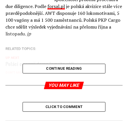
due diligence. Podle
forsal.pl
je polská akvizice stále více
pravděpodobnější. AWT disponuje 160 lokomotivami, 5
100 vagóny a má 1 500 zaměstnanců. Polská PKP Cargo
chce sdělit výsledek vyjednávání na přelomu října a
listopadu.
jp
RELATED TOPICS:
UP NEXT
Poláci omezují dovoz levného uhlí
CONTINUE READING
DON'T MISS
„Hráli jsme v dávném
YOU MAY LIKE
Jaromír Piskoř
CLICK TO COMMENT
redaktor a editor polskodnes.cz