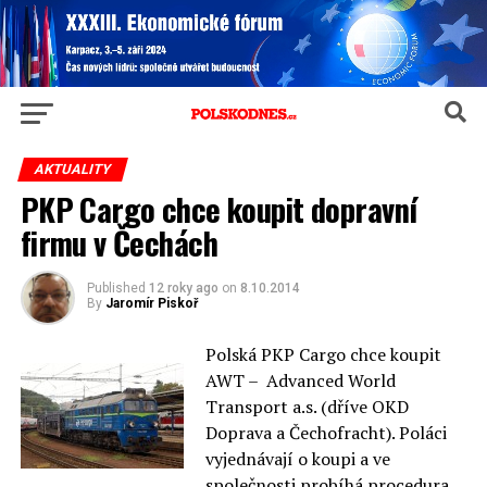
AKTUALITY
PKP Cargo chce koupit dopravní
firmu v Čechách
Published
12 roky ago
on
8.10.2014
By
Jaromír Piskoř
Polská PKP Cargo chce koupit
AWT – Advanced World
Transport a.s. (dříve OKD
Doprava a Čechofracht). Poláci
vyjednávají o koupi a ve
společnosti probíhá procedura