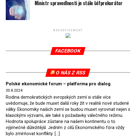
spotřeby.
Ministr spravedlnosti je stále šéfprokurátor
Připomeňme, že ukončení těžby hnědého uhlí pro
elektrárnu Turów nařídil Soudní dvůr Evropské unie
(SDEU) v souvislosti se stížnostmi českých samospráv
ADVERTISEMENT
verdiktem španělské soudkyně Rosario Silva de Lapureta
v květnu 2021. Vláda premiéra Morawieckého však
FACEBOOK
tomuto rozhodnutí nevyhověla, proto na žádost
Evropské komise uložil SDEU v září 2021 Polsku denní
pokutu ve výši 500 tisíc eur.
O NÁS Z RSS
Tento trest byl účtován téměř půl roku, až do února
Polské ekonomické forum – platforma pro dialog
2022, než byl tento případ z důvodu uzavření dohody
30.8.2024
Polska s Českou republikou o odstranění příčin sporu o
Rodina demokratických evropských zemí si stále více
důl Turów vymazán z rejstříku tribunálu. Celkem si
uvědomuje, že bude muset další roky žít v realitě nové studené
Polsko nechalo z přiznaných evropských fondů odečíst
války. Ekonomiky našich zemí se budou muset vyrovnat nejen s
asi 70 milionů eur na pokutách a 45 milionů eur
klasickými výzvami, ale také s požadavky válečného režimu.
Hodnota spolupráce zůstane na našem kontinentu o to
zaplatilo jako odškodnění České republice – ale jak důl,
výjimečně důležitější. Jedním z cílů Ekonomického fóra vždy
tak elektrárna nadále fungovaly. Už tehdy zástupci
bylo zmírňovat konflikty. […]