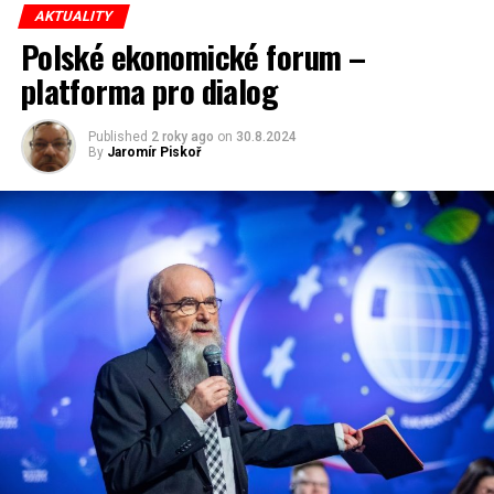
AKTUALITY
Polské ekonomické forum –
platforma pro dialog
Published
2 roky ago
on
30.8.2024
By
Jaromír Piskoř