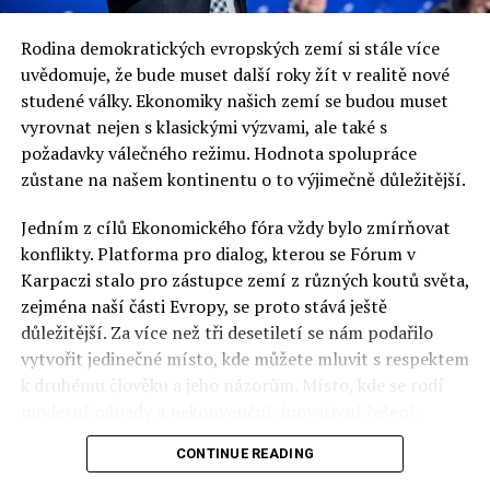
Rodina demokratických evropských zemí si stále více
uvědomuje, že bude muset další roky žít v realitě nové
studené války. Ekonomiky našich zemí se budou muset
vyrovnat nejen s klasickými výzvami, ale také s
požadavky válečného režimu. Hodnota spolupráce
zůstane na našem kontinentu o to výjimečně důležitější.
Jedním z cílů Ekonomického fóra vždy bylo zmírňovat
konflikty. Platforma pro dialog, kterou se Fórum v
Karpaczi stalo pro zástupce zemí z různých koutů světa,
zejména naší části Evropy, se proto stává ještě
důležitější. Za více než tři desetiletí se nám podařilo
vytvořit jedinečné místo, kde můžete mluvit s respektem
k druhému člověku a jeho názorům. Místo, kde se rodí
moderní nápady a nekonvenční, inovativní řešení.
CONTINUE READING
Polsko musí mít instituce, jejichž horizont činnosti je
delší než období, ve kterém byl u moci konkrétní