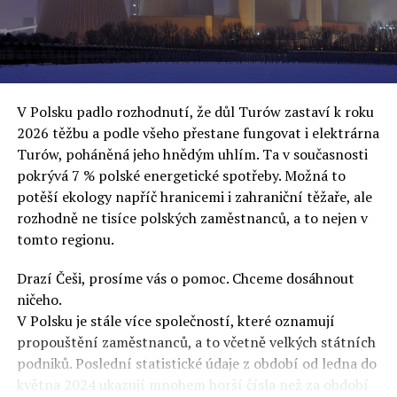
oslovuje své voliče, bublinu šílenců, kteří mu všechno
uvěří a nebudou se ptát na podrobnosti,“ řekl Rafał
Ziemkiewicz, redaktor týdeníku Do Rzeczy a ironicky
dodal: „Když se nynějšímu vedení státního hřebčince
podařilo prodat na aukci 10 plemenných koní za 600
V Polsku padlo rozhodnutí, že důl Turów zastaví k roku
000 euro, bylo to provládními médii oslavované jako
2026 těžbu a podle všeho přestane fungovat i elektrárna
velký úspěch. Za vlády PiS se 14 koní prodalo za 2,5
Turów, poháněná jeho hnědým uhlím. Ta v současnosti
milionu euro, což bylo stejnou mediální partou
pokrývá 7 % polské energetické spotřeby. Možná to
komentováno jako konec polského chovu koní. Ve vidění
potěší ekology napříč hranicemi i zahraniční těžaře, ale
kontrolorů činnosti PiS ale určitě šlo při prodeji koní o
rozhodně ne tisíce polských zaměstnanců, a to nejen v
praní peněz či jinou nelegální činnost.“
tomto regionu.
Tuskova čísla jsou ale ujetá i jinde, pokračoval
Ziemkiewicz. „Ve vládní aféře PiS kolem vydávání víz
Drazí Češi, prosíme vás o pomoc. Chceme dosáhnout
Tusk tvrdil, že za vlády dnešní opozice se nelegálně
ničeho.
prodalo 600 000 víz do Polska. Byla na to dokonce
V Polsku je stále více společností, které oznamují
vytvořena parlamentní vyšetřovací komise, která přišla
propouštění zaměstnanců, a to včetně velkých státních
ale pouze na to, že 220 víz do Polska bylo
podniků. Poslední statistické údaje z období od ledna do
prostřednictvím úplatků uspíšeno, tedy že víza byla
května 2024 ukazují mnohem horší čísla než za období