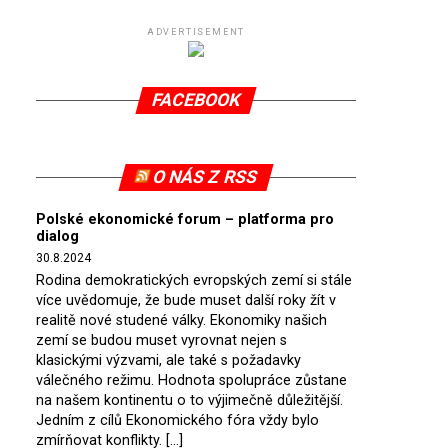
ADVERTISEMENT
FACEBOOK
O NÁS Z RSS
Polské ekonomické forum – platforma pro
dialog
30.8.2024
Rodina demokratických evropských zemí si stále
více uvědomuje, že bude muset další roky žít v
realitě nové studené války. Ekonomiky našich
zemí se budou muset vyrovnat nejen s
klasickými výzvami, ale také s požadavky
válečného režimu. Hodnota spolupráce zůstane
na našem kontinentu o to výjimečně důležitější.
Jedním z cílů Ekonomického fóra vždy bylo
zmírňovat konflikty. […]