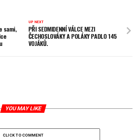
UP NEXT
e sami,
PŘI SEDMIDENNÍ VÁLCE MEZI
dce
ČECHOSLOVÁKY A POLÁKY PADLO 145
u
VOJÁKŮ.
YOU MAY LIKE
CLICK TO COMMENT