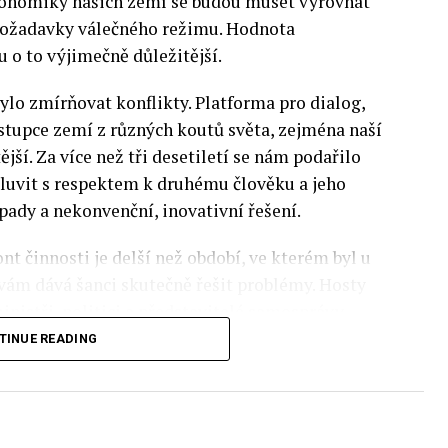
 Ekonomiky našich zemí se budou muset vyrovnat
 požadavky válečného režimu. Hodnota
 o to výjimečně důležitější.
lo zmírňovat konflikty. Platforma pro dialog,
stupce zemí z různých koutů světa, zejména naší
ější. Za více než tři desetiletí se nám podařilo
luvit s respektem k druhému člověku a jeho
pady a nekonvenční, inovativní řešení.
nt činnosti je delší než období, ve kterém byl u
 vám dává šanci skutečně řešit problémy. Hosty
inistři, politici a představitelé samosprávy,
nomovaní vědci, novináři a zástupci nevládních
TINUE READING
rníky z Institute of Eastern Studies Foundation
ý program Ekonomického fóra, který se skládá z