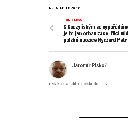
RELATED TOPICS:
DON'T MISS
S Kaczyńským se vypořádám
je to jen orbanizace, říká vů
polské opozice Ryszard Petr
Jaromír Piskoř
redaktor a editor polskodnes.cz