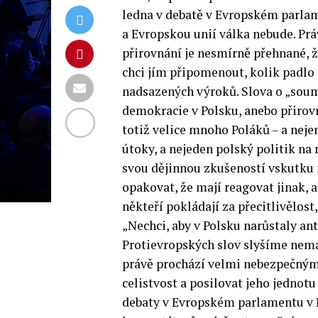
ledna v debatě v Evropském parlam
a Evropskou unií válka nebude. Pr
přirovnání je nesmírně přehnané, ž
chci jím připomenout, kolik padlo
nadsazených výroků. Slova o „soum
demokracie v Polsku, anebo přirov
totiž velice mnoho Poláků – a nejen
útoky,
a nejeden polský politik na n
svou dějinnou zkušeností vskutku 
opakovat, že mají reagovat jinak, 
někteří pokládají za přecitlivělos
„Nechci, aby v Polsku narůstaly ant
Protievropských slov slyšíme nemál
právě prochází velmi nebezpečným 
celistvost a posilovat jeho jedno
debaty v Evropském parlamentu v P