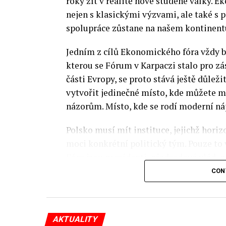
roky žít v realitě nové studené války.
nejen s klasickými výzvami, ale také s
spolupráce zůstane na našem kontinentu
Jedním z cílů Ekonomického fóra vždy by
kterou se Fórum v Karpaczi stalo pro zá
části Evropy, se proto stává ještě důležit
vytvořit jedinečné místo, kde můžete m
názorům. Místo, kde se rodí moderní ná
Polsko musí mít instituce, jejichž horizo
moci konkrétní politický tým. Pouze to
Fóra jsou prezidenti, předsedové vlád, m
prezidenti korporací, lidé z kultury, re
CON
organizací.
Důkladná analýza trendů prováděná odbo
AKTUALITY
umožňuje každoročně připravit obsahov