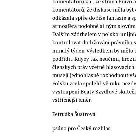
komentátorů zní, že strana Právo a
komentátorů, že diskuse měla být d
odkázala spíše do říše fantazie a s
atmosféra podobně silným slovům
Dalším zádrhelem v polsko-unijní
kontrolovat dodržování právního s
minulý týden. Výsledkem by mělo b
podřídit. Kdyby tak neučinil, hroz
členských práv včetně hlasovacích 
musejí jednohlasně rozhodnout vše
Polsku zcela spolehlivě ruku nezdv
vystoupení Beaty Szydłové skutečn
vstřícnější směr.
Petruška Šustrová
psáno pro Český rozhlas