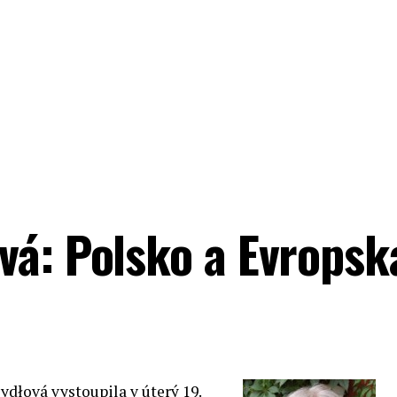
vá: Polsko a Evropsk
ydłová vystoupila v úterý 19.