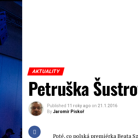
AKTUALITY
Petruška Šustro
Published
11 roky ago
on
21.1.2016
By
Jaromír Piskoř
Poté, co polská premiérka Beata Sz