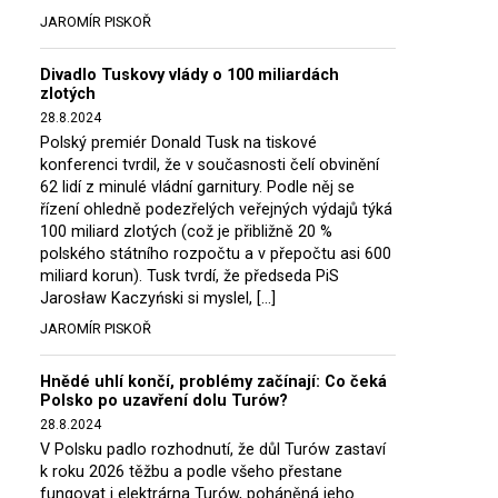
JAROMÍR PISKOŘ
Divadlo Tuskovy vlády o 100 miliardách
zlotých
28.8.2024
Polský premiér Donald Tusk na tiskové
konferenci tvrdil, že v současnosti čelí obvinění
62 lidí z minulé vládní garnitury. Podle něj se
řízení ohledně podezřelých veřejných výdajů týká
100 miliard zlotých (což je přibližně 20 %
polského státního rozpočtu a v přepočtu asi 600
miliard korun). Tusk tvrdí, že předseda PiS
Jarosław Kaczyński si myslel, […]
JAROMÍR PISKOŘ
Hnědé uhlí končí, problémy začínají: Co čeká
Polsko po uzavření dolu Turów?
28.8.2024
V Polsku padlo rozhodnutí, že důl Turów zastaví
k roku 2026 těžbu a podle všeho přestane
fungovat i elektrárna Turów, poháněná jeho