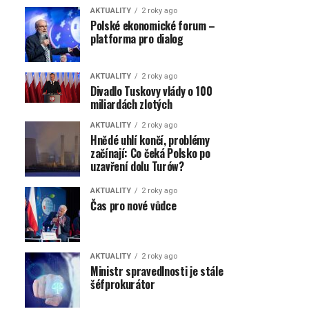
AKTUALITY
2 roky ago
Polské ekonomické forum –
platforma pro dialog
AKTUALITY
2 roky ago
Divadlo Tuskovy vlády o 100
miliardách zlotých
AKTUALITY
2 roky ago
Hnědé uhlí končí, problémy
začínají: Co čeká Polsko po
uzavření dolu Turów?
AKTUALITY
2 roky ago
Čas pro nové vůdce
AKTUALITY
2 roky ago
Ministr spravedlnosti je stále
šéfprokurátor