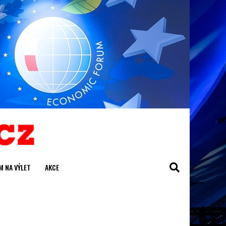
M NA VÝLET
AKCE