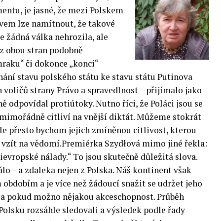
entu, je jasné, že mezi Polskem
ávem lze namítnout, že takové
e žádná válka nehrozila, ale
 z obou stran podobně
raku“ či dokonce „konci“
nání stavu polského státu ke stavu státu Putinova
 voličů strany Právo a spravedlnost – přijímalo jako
ě odpovídal protiútoky. Nutno říci, že Poláci jsou se
mimořádně citliví na vnější diktát. Můžeme stokrát
ale přesto bychom jejich zmíněnou citlivost, kterou
t, vzít na vědomí.Premiérka Szydłová mimo jiné řekla:
ievropské nálady.“ To jsou skutečně důležitá slova.
o – a zdaleka nejen z Polska. Náš kontinent však
obdobím a je více než žádoucí snažit se udržet jeho
tu a pokud možno nějakou akceschopnost. Průběh
olsku rozsáhle sledovali a výsledek podle řady