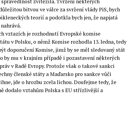
 spravedlnost zvítězila. Tvrzení některých
ůležitou bitvou ve válce za svržení vlády PiS, bych
pikleneckých teorií a podotkla bych jen, že napjatá
 nahrává.
ch vztazích je rozhodnutí Evropské komise
tátu v Polsku, o němž Komise rozhodla 13. ledna, tedy
ýt doporučení Komise, jimž by se měl sledovaný stát
ilo by mu v krajním případě i pozastavení některých
práv v Radě Evropy. Protože však o takové sankci
chny členské státy a Maďarsko pro sankce vůči
ihne, jde o hrozbu zcela lichou. Doufejme tedy, že
ě dodalo vztahům Polska s EU střízlivější a