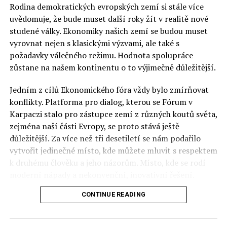
Rodina demokratických evropských zemí si stále více
uvědomuje, že bude muset další roky žít v realitě nové
studené války. Ekonomiky našich zemí se budou muset
vyrovnat nejen s klasickými výzvami, ale také s
požadavky válečného režimu. Hodnota spolupráce
zůstane na našem kontinentu o to výjimečně důležitější.
Jedním z cílů Ekonomického fóra vždy bylo zmírňovat
konflikty. Platforma pro dialog, kterou se Fórum v
Karpaczi stalo pro zástupce zemí z různých koutů světa,
zejména naší části Evropy, se proto stává ještě
důležitější. Za více než tři desetiletí se nám podařilo
vytvořit jedinečné místo, kde můžete mluvit s respektem
k druhému člověku a jeho názorům. Místo, kde se rodí
moderní nápady a nekonvenční, inovativní řešení.
CONTINUE READING
Polsko musí mít instituce, jejichž horizont činnosti je
delší než období, ve kterém byl u moci konkrétní
politický tým. Pouze to vám dává šanci skutečně řešit