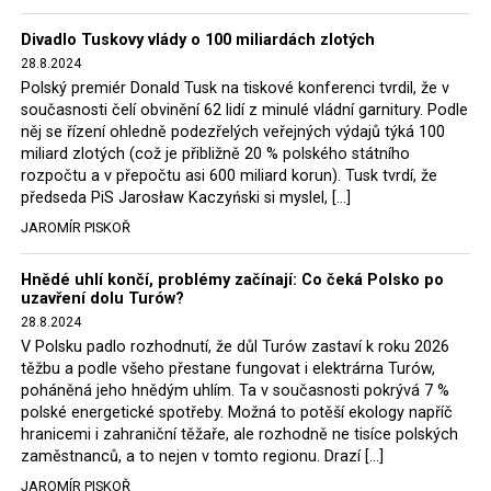
Trzaskowski nebo lídr Hnutí Polsko 2050 Szymon
Divadlo Tuskovy vlády o 100 miliardách zlotých
Hołownia, přímo řekli, že by se polská vláda měla
28.8.2024
tomuto rozhodnutí podřídit.
Polský premiér Donald Tusk na tiskové konferenci tvrdil, že v
současnosti čelí obvinění 62 lidí z minulé vládní garnitury. Podle
Rozhodnutí polského ministra spravedlnosti jistě potěší
něj se řízení ohledně podezřelých veřejných výdajů týká 100
německé, české a polské ekology, ale i těžaře. Je těžké si
miliard zlotých (což je přibližně 20 % polského státního
rozpočtu a v přepočtu asi 600 miliard korun). Tusk tvrdí, že
představit, že by o takové věci rozhodoval sám ministr
předseda PiS Jarosław Kaczyński si myslel, […]
Bodnar. Musel získat politický souhlas vládnoucí koalice.
JAROMÍR PISKOŘ
Stále jsou totiž platné argumenty Morawieckého vlády,
že důl i elektrárna jsou – kromě zabezpečování cca 7 %
Hnědé uhlí končí, problémy začínají: Co čeká Polsko po
polského energetického mixu – klíčovými podniky, spolu
uzavření dolu Turów?
se svými dceřinými společnostmi zaměstnávají cca pět
28.8.2024
tisíc lidí. Navíc s činností dolu a elektrárny nepřímo
V Polsku padlo rozhodnutí, že důl Turów zastaví k roku 2026
souvisí dalších několik desítek tisíc pracovních míst v
těžbu a podle všeho přestane fungovat i elektrárna Turów,
regionu. Zelená politika ale opět zvítězila.
poháněná jeho hnědým uhlím. Ta v současnosti pokrývá 7 %
polské energetické spotřeby. Možná to potěší ekology napříč
hranicemi i zahraniční těžaře, ale rozhodně ne tisíce polských
Rozhodnutí polského ministra spravedlnosti jistě potěší
zaměstnanců, a to nejen v tomto regionu. Drazí […]
německé, české a polské ekology, kteří žalobu u
JAROMÍR PISKOŘ
správního soudu podali, ale také německé a české