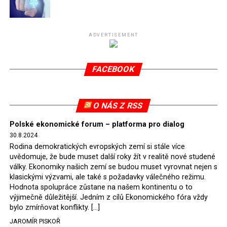
Připomeňme, že ukončení těžby hnědého uhlí pro
elektrárnu Turów nařídil Soudní dvůr Evropské unie
(SDEU) v souvislosti se stížnostmi českých samospráv
ADVERTISEMENT
verdiktem španělské soudkyně Rosario Silva de Lapureta
v květnu 2021. Vláda premiéra Morawieckého však
FACEBOOK
tomuto rozhodnutí nevyhověla, proto na žádost
Evropské komise uložil SDEU v září 2021 Polsku denní
pokutu ve výši 500 tisíc eur.
O NÁS Z RSS
Tento trest byl účtován téměř půl roku, až do února
Polské ekonomické forum – platforma pro dialog
2022, než byl tento případ z důvodu uzavření dohody
30.8.2024
Polska s Českou republikou o odstranění příčin sporu o
Rodina demokratických evropských zemí si stále více
důl Turów vymazán z rejstříku tribunálu. Celkem si
uvědomuje, že bude muset další roky žít v realitě nové studené
Polsko nechalo z přiznaných evropských fondů odečíst
války. Ekonomiky našich zemí se budou muset vyrovnat nejen s
asi 70 milionů eur na pokutách a 45 milionů eur
klasickými výzvami, ale také s požadavky válečného režimu.
Hodnota spolupráce zůstane na našem kontinentu o to
zaplatilo jako odškodnění České republice – ale jak důl,
výjimečně důležitější. Jedním z cílů Ekonomického fóra vždy
tak elektrárna nadále fungovaly. Už tehdy zástupci
bylo zmírňovat konflikty. […]
tehdejší opozice a dnes vládnoucí koalice, jako
JAROMÍR PISKOŘ
místopředseda Občanské platformy (PO) Rafał