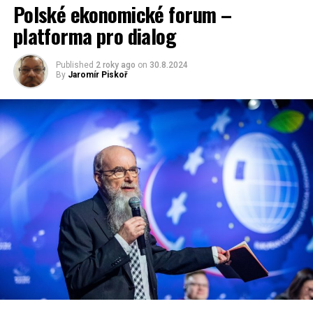
Polské ekonomické forum –
platforma pro dialog
Published
2 roky ago
on
30.8.2024
By
Jaromír Piskoř