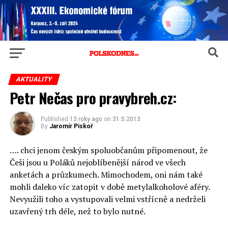
AKTUALITY
Petr Nečas pro pravybreh.cz:
Published
13 roky ago
on
31.5.2013
By
Jaromír Piskoř
…. chci jenom českým spoluobčanům připomenout, že
Češi jsou u Poláků nejoblíbenější národ ve všech
anketách a průzkumech. Mimochodem, oni nám také
mohli daleko víc zatopit v době metylalkoholové aféry.
Nevyužili toho a vystupovali velmi vstřícně a nedrželi
uzavřený trh déle, než to bylo nutné.