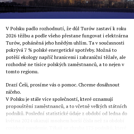
uvěří a nebudou se ptát na podrobnosti,“ řekl Rafał
Ziemkiewicz, redaktor týdeníku Do Rzeczy a ironicky
dodal: „Když se nynějšímu vedení státního hřebčince
podařilo prodat na aukci 10 plemenných koní za 600
V Polsku padlo rozhodnutí, že důl Turów zastaví k roku
000 euro, bylo to provládními médii oslavované jako
2026 těžbu a podle všeho přestane fungovat i elektrárna
velký úspěch. Za vlády PiS se 14 koní prodalo za 2,5
Turów, poháněná jeho hnědým uhlím. Ta v současnosti
milionu euro, což bylo stejnou mediální partou
pokrývá 7 % polské energetické spotřeby. Možná to
komentováno jako konec polského chovu koní. Ve vidění
potěší ekology napříč hranicemi i zahraniční těžaře, ale
kontrolorů činnosti PiS ale určitě šlo při prodeji koní o
rozhodně ne tisíce polských zaměstnanců, a to nejen v
praní peněz či jinou nelegální činnost.“
tomto regionu.
Tuskova čísla jsou ale ujetá i jinde, pokračoval
Ziemkiewicz. „Ve vládní aféře PiS kolem vydávání víz
Drazí Češi, prosíme vás o pomoc. Chceme dosáhnout
Tusk tvrdil, že za vlády dnešní opozice se nelegálně
ničeho.
prodalo 600 000 víz do Polska. Byla na to dokonce
V Polsku je stále více společností, které oznamují
vytvořena parlamentní vyšetřovací komise, která přišla
propouštění zaměstnanců, a to včetně velkých státních
ale pouze na to, že 220 víz do Polska bylo
podniků. Poslední statistické údaje z období od ledna do
prostřednictvím úplatků uspíšeno, tedy že víza byla
května 2024 ukazují mnohem horší čísla než za období
vydána přednostně. Ptá se dnes někdo Tuska, kam se
covidové pandemie. Týkají se zhruba 175 podniků, které
podělo oněch 599 780 uplacených víz? Nikdo se už