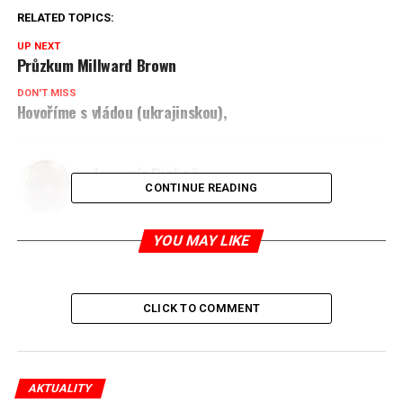
RELATED TOPICS:
UP NEXT
Průzkum Millward Brown
DON'T MISS
Hovoříme s vládou (ukrajinskou),
Jaromír Piskoř
CONTINUE READING
redaktor a editor polskodnes.cz
YOU MAY LIKE
CLICK TO COMMENT
AKTUALITY